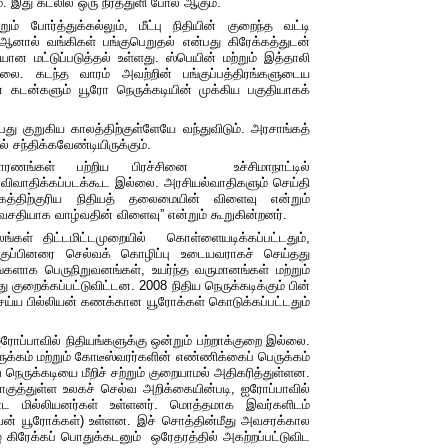
். இது
கடலில்
ஒரு
நீர்த்துளி
போல்
ஆகும்
.
றும்
போர்த்துக்கல்லும்
,
மீட்பு
நிதியின்
குறைந்த
வட்டி
ஆனால்
வங்கிகள்
பங்குபெறுதல்
என்பது
கிரேக்கத்துடன்
ையான
மட்டுப்படுத்தல் உள்ளது
.
ஸ்பெயின்
மற்றும்
இத்தாலி
ல்லை. கடந்த
வாரம்
அவற்றின்
பங்குப்பத்திரங்களுடைய
்
கடன்களும்
யூரோ
நெருக்கடியின்
முக்கிய
பகுதியாகக்
பது
குறுகிய
காலத்திற்குள்ளேயே
வந்துவிடும். அரசாங்கத்
ல்
சந்திக்கவேண்டியிருக்கும்.
ாரணங்கள்
பற்றிய
பிரச்சினை
உச்சிமாநாட்டில்
,
விவாதிக்கப்படக்கூட
இல்லை
.
அரசியல்வாதிகளும்
செய்தி
கத்திற்குரிய
நிதியத்
தலைமையின்
விளைவு
என்றும்
வசதியாக
வாழ்வதின்
விளைவு
”
என்றும்
கூறுகின்றனர்
.
லங்கள்
திட்டமிட்டமுறையில்
கொள்ளையடிக்கப்பட்டதும்,
குப்பினரை
செல்வக்
கொழிப்பு
உடையவராகச்
செய்தது
ங்களாக
பெருநிறுவனங்கள்
,
உயர்ந்த
வருமானங்கள்
மற்றும்
து
குறைக்கப்பட்டுவிட்டன
. 2008
நிதிய
நெருக்கடிக்கும்
பின்
ெய்ய
பில்லியன்
கணக்கான
யூரோக்கள்
கொடுக்கப்பட்டதும்
ரோப்பாவில்
நிதியங்களுக்கு
ஒன்றும்
பற்றாக்குறை
இல்லை
.
ுக்கம்
மற்றும்
கோடீஸ்வரர்களின் எண்ணிக்கைப்
பெருக்கம்
ை
நெருக்கடியை
மீறிச்
சற்றும்
குறையாமல்
அதிகரித்துள்ளன
.
குத்துள்ள
உலகச்
செல்வ
அறிக்கையின்படி
,
ஐரோப்பாவில்
 மில்லியனர்கள்
உள்ளனர். மொத்தமாக இவர்களிடம்
ியன்
யூரோக்கள்
)
உள்ளன
.
இச்
சொத்தின்மீது
அவசரக்கால
ு
கிரேக்கப்
பொதுக்கடனும்
ஒரேதரத்தில் அகற்றப்பட்டுவிட