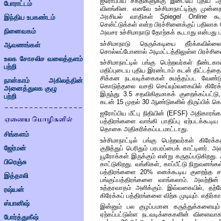
ஐரோப்பிய
சக்திகளுக்கு
இடையே
புதிய
ஆ
போராட்டம்
விளங்கின
.
எனவே
உச்சிமாநாட்டிற்கு
முன்ன
அரசியல்
வாதிகள்
Spiegel Online
கூ
இந்திய உபகண்டம்
சென்ட்டுக்கள்
என்ற
பிரச்சினைக்குப்
பதிலாக 
நினைவகம்
அவசர
உச்சிமாநாடு
தோற்கக்
கூடாது
என்பது
ப
உச்சிமாநாடு
நெருக்கடியை
தீர்க்கவில்ல
ஆவணங்கள்
சொல்லப்போனால்
அடிமட்டத்திலுள்ள பிரச்
உலக சோசலிச வலைத்தளம்
உச்சிமாநாட்டில் பங்கு
பெற்றவர்கள்
நீண்டகால
பற்றி
மதிப்புடைய
புதிய இரண்டாம்
கடன்
திட்டத்தை
சிக்கன
நடவடிக்கைகள்
சுமத்தப்பட
வேண்டு
நான்காம் அகிலத்தின்
கொடுத்தலை
வசதி
செய்யும்வகையில்
கிரேக
அனைத்துலக குழு
இருந்து
3.5
சதவிகிதமாகக்
குறைக்கப்பட்டு
பற்றி
கடன்
15
முதல்
30
ஆண்டுகளில்
திருப்பிக்
கொ
ஐரோப்பிய
மீட்பு
நிதியின்
(EFSF)
அதிகாரங்க
பத்திரங்களை
வாங்கி
பாதிப்பு
ஏற்படக்கூடிய
தொகை அதிகரிக்கப்படமாட்டாது
.
சிங்களம்
உச்சிமாநாட்டில்
பங்கு
பெற்றவர்கள்
கிரேக்க
குறித்துப்
பெரிதும்
பரபரப்பைக்
காட்டினர்
.
அவ
ஜேர்மன்
யூரோக்கள்
இருக்கும்
என்று
கருதப்படுகிறது
.
பிரெஞ்சு
காட்டுகிறது
.
வங்கிகள்
,
காப்பீட்டு
நிறுவனங்கள
பத்திரங்களை
20%
எனக்கூடிய
குறைந்த
ச
இத்தாலி
பங்குப்பத்திரங்களை
வாங்கலாம்.
அவற்றின்
உத்தரவாதம்
அளிக்கும்
.
இவ்வகையில்
,
தற்
ரஷ்யன்
கிரேக்கப்
பத்திரங்களை
விற்க
முடியும்
.
எதிர்க
ஸ்பானிஷ்
இன்னும்
பல
குழப்பமான
கருத்துக்களையும்
ஏற்கப்பட்டுள்ள
நடவடிக்கைகளின்
விளைவா
போர்த்துகீஷ்