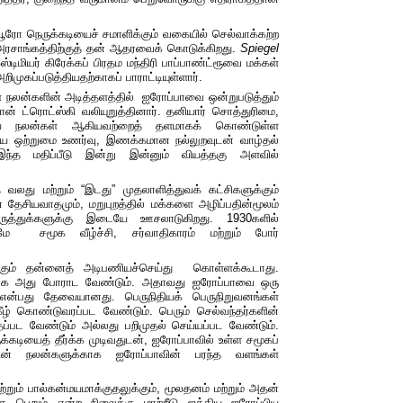
யூரோ
நெருக்கடியைச்
சமாளிக்கும்
வகையில்
செல்வாக்கற்ற
ரசாங்கத்திற்குத்
தன்
ஆதரவைக்
கொடுக்கிறது
.
Spiegel
ஸ்டிமியர்
கிரேக்கப்
பிரதம
மந்திரி
பாப்பாண்ட்ரூவை
மக்கள்
றிமுகப்படுத்தியதற்காகப்
பாராட்டியுள்ளார்
.
்
நலன்களின் அடித்தளத்தில்
ஐரோப்பாவை
ஒன்றுபடுத்தும்
ோன்
ட்ரொட்ஸ்கி
வலியுறுத்தினார்
.
தனியார்
சொத்துரிமை
,
ய
நலன்கள்
ஆகியவற்றைத்
தளமாகக்
கொண்டுள்ள
யே
ஒற்றுமை
உணர்வு
,
இணக்கமான
நல்லுறவுடன்
வாழ்தல்
இந்த
மதிப்பீடு
இன்று
இன்னும்
வியத்தகு
அளவில்
்த வலது மற்றும்
“
இடது
”
முதலாளித்துவக்
கட்சிகளுக்கும்
ன
தேசியவாதமும்
,
மறுபுறத்தில் மக்களை
அழிப்பதின்மூலம்
ருத்துக்களுக்கு
இடையே
ஊசலாடுகிறது
. 1930
களில்
மே
சமூக வீழ்ச்சி
,
சர்வாதிகாரம்
மற்றும்
போர்
கும்
தன்னைத்
அடிபணியச்செய்து
கொள்ளக்கூடாது
.
காக அது
போராட
வேண்டும். அதாவது
ஐரோப்பாவை
ஒரு
என்பது தேவையானது. பெருநிதியக்
பெருநிறுவனங்கள்
ீழ்
கொண்டுவரப்பட
வேண்டும்
.
பெரும்
செல்வந்தர்களின்
தப்பட
வேண்டும்
அல்லது
பறிமுதல்
செய்யப்பட
வேண்டும்
.
க்கடியைத்
தீர்க்க
முடிவதுடன், ஐரோப்பாவில்
உள்ள
சமூகப்
தின் நலன்களுக்காக
ஐரோப்பாவின்
பரந்த
வளங்கள்
றும் பால்கன்மயமாக்குதலுக்கும்
,
மூலதனம்
மற்றும்
அதன்
தை
பெறும்
என்ற
நிலைக்கு மாற்றீடு ஐக்கிய
ஐரோப்பிய