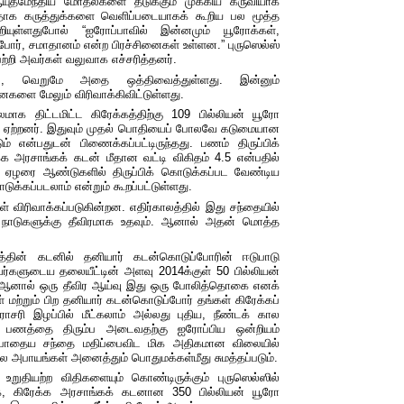
யுதமேந்திய
மோதல்களை
தடுக்கும்
முக்கிய
கருவியாக
தாக
கருத்துக்களை
வெளிப்படையாகக்
கூறிய
பல
மூத்த
றியுள்ளதுபோல்
“
ஐரோப்பாவில் இன்னமும்
யூரோக்கள்
,
போர்
,
சமாதானம்
என்ற
பிரச்சினைகள் உள்ளன.
”
புருஸெல்ஸ்
ற்றி
அவர்கள்
வலுவாக
எச்சரித்தனர்
.
ை
,
வெறுமே
அதை
ஒத்திவைத்துள்ளது
.
இன்னும்
சினைகளை
மேலும்
விரிவாக்கிவிட்டுள்ளது
.
மாக திட்டமிட்ட கிரேக்கத்திற்கு
109
பில்லியன்
யூரோ
ஏற்றனர்.
இதுவும்
முதல்
பொதியைப்
போலவே
கடுமையான
ம்
என்பதுடன்
பிணைக்கப்பட்டிருந்தது
.
பணம்
திருப்பிக்
்க
அரசாங்கக்
கடன் மீதான
வட்டி
விகிதம்
4.5
என்பதில்
,
ஏழரை
ஆண்டுகளில்
திருப்பிக்
கொடுக்கப்பட
வேண்டிய
டுக்கப்படலாம்
என்றும்
கூறப்பட்டுள்ளது.
ள்
விரிவாக்கப்படுகின்றன
.
எதிர்காலத்தில்
இது
சந்தையில்
நாடுகளுக்கு
தீவிரமாக
உதவும்
.
ஆனால்
அதன்
மொத்த
த்தின்
கடனில்
தனியார்
கடன்கொடுப்போரின்
ஈடுபாடு
ர்களுடைய
தலையீட்டின் அளவு
2014
க்குள்
50
பில்லியன்
ஆனால்
ஒரு
தீவிர
ஆய்வு
இது
ஒரு
போலித்தொகை
எனக்
்
மற்றும்
பிற
தனியார்
கடன்கொடுப்போர்
தங்கள்
கிரேக்கப்
ராசரி
இழப்பில்
மீட்கலாம்
அல்லது
புதிய
,
நீண்டக்
கால
பணத்தை திரும்ப
அடைவதற்கு
ஐரோப்பிய
ஒன்றியம்
போதைய
சந்தை
மதிப்பைவிட
மிக
அதிகமான
விலையில்
ால
அபாயங்கள் அனைத்தும்
பொதுமக்கள்மீது
சுமத்தப்படும்
.
உறுதியற்ற
விதிகளையும்
கொண்டிருக்கும்
புருஸெல்ஸில்
க
,
கிரேக்க
அரசாங்கக்
கடனான
350
பில்லியன்
யூரோ