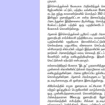
முடியும்
.
இச்சொத்துக்கள்
வேகமாக
அதிகரித்துக்
கொ
ஜேர்மனியில்
மட்டும்
,
மத்திய வங்கியான
Bun
கடந்த
ஐந்து
காலாண்டுகளில்
மொத்தம்
350
ப
இன்னும்
குறைந்துவிட்டன
என்ற
நிலையிருந்
அடைந்துள்ள இந்நிலைமை
நீடிக்கிறது
.
சொத்த
மேல்மட்டத்தின் பத்தில்
ஒரு
பகுதியினரிடம்
மேலாகக்
கொண்டுள்ளது
.
ஆனால்
இச்சொத்துக்கள்
யூரோப்
பகுதி
அரசா
ஜனாதிபதி
சார்க்கோசி
தந்திரோபாய
காரணங்
புருஸெல்ஸில்
உறுதியாக
நிராகரிக்கப்பட்டுவி
செல்வத்தை
மறுபகிர்வு
விரைவாக
செய்யத
உச்சிமாநாடு
ஸ்பெயின்
மற்றும்
இத்தாலியில்
நட
நாடுகள்
அனைத்திலும்
வரவு
செலவுத்
திட்டப்
வேண்டும்
என்று
வலியுறுத்தியுள்ளது. இதன்
வெட்டுக்கள்
ஏற்படும்
என்பதாகும்
.
எல்லாவற்றிற்கும்
மேலாக
“
இடது
”
முதலாளித்து
முன்னாள்
ஸ்ராலினிஸ்ட்டுக்கள் தொழிலாள
வர்
வலியுறுத்துகின்றன
.
அவை
ஐரோப்பிய
ஐக்கி
கொள்ளுகின்றன. ஆனால்
அவர்களுடைய
“
ஐ
நடவடிக்கைகளுடன்
ஒன்றாக
இயைந்துள்ளது
.
கிரேக்கத்தில்
சமூக
ஜனநாயக கட்சியான
மற்றும்
ஓய்வூதியம்
பெறுவோரின்
வாழ்க்கைத
ஒரு
முன்னிபந்தனையாகக்
கொண்டுள்ளது
.
அங்கத்தவரான
86
வயது
ஜனாதிபதி
ஜோர
அரசாங்கத்தின்
சமீபத்திய
சிக்கன
நடவடி
உத்தரவாதம்
அளிக்கிறார். இவை
முற்றிலும்
நட