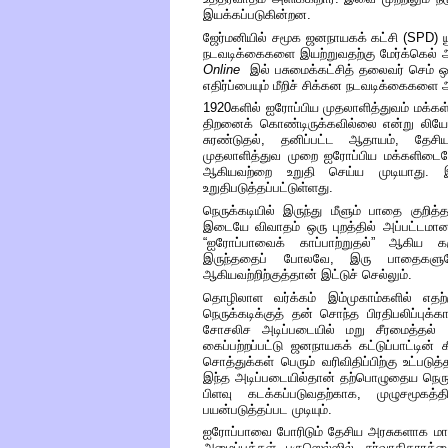
இயக்கப்படுகின்றன
.
ஜேர்மனியில்
சமூக
ஜனநாயகக்
கட்சி
(SPD)
நடவடிக்கைகளை
இயற்றுவதற்கு
மேர்க்கெல்
அ
Online
இல்
பசுமைக்கட்சித்
தலைவர்
செம்
ஒ
எதிர்ப்பையும்
மீறிச்
சிக்கன
நடவடிக்கைகளை
அ
1920
களில்
ஐரோப்பிய
முதலாளித்துவம்
மக்கள
திறனைக்
கொண்டிருக்கவில்லை
என்று
லிய
சுரண்டுதல்
,
தனிப்பட்ட
ஆதாயம்
,
தேசி
முதலாளித்துவ
முறை
ஐரோப்பிய
மக்களிடை
ஆகியவற்றை
உறுதி
செய்ய
முடியாது
.
உறுதிபடுத்தப்பட்டுள்ளது
.
நெருக்கடியில்
இருந்து
மீளும்
பாதை
குறித
இடையே
விவாதம்
ஒரு புறத்தில் அப்பட்டமா
“
ஐரோப்பாவைக்
காப்பாற்றுதல்
”
ஆகிய
க
இருந்ததைப்
போலவே
,
இரு
பாதைகளு
ஆகியவற்றிற்குத்தான்
இட்டுச்
செல்லும்
.
தொழிலாள
வர்க்கம்
இம்முகாம்களில்
எதற்
நெருக்கடிக்குத்
தன்
சொந்த
பிரதிபலிப்புக்
சோசலிச
அடிப்படையில்
மறு
சீரமைத்தல்
கைப்பற்றப்பட்டு
ஜனநாயகக்
கட்டுப்பாட்டின் க
சொத்துக்கள்
பெரும்
வரிவிதிப்பிற்கு
உட்படுத்
இந்த
அடிப்படையில்தான்
தற்பொழுதைய
நெரு
பிளவு
கடக்கப்படுவதற்காக
,
முழுசமூகத்
பயன்படுத்தப்பட
முடியும்
.
ஐரோப்பாவை போரிடும் தேசிய
அரசுகளாக மாற்
அமைப்புக்கள்
புருஸெல்ஸில்
சர்வாதிகாரத்