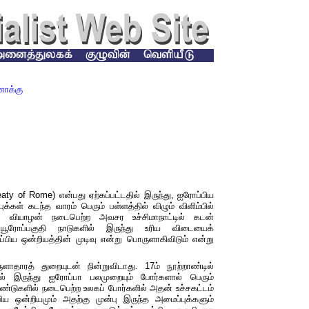
ோக்கு
eaty of Rome)
என்பது
ஏற்கப்பட்டதில்
இருந்து
,
ஐரோப்பிய
ுக்கள்
கடந்த
வாரம்
பெரும்
பள்ளத்தில்
விழும் விளிம்பில்
.
வியாழன்
நடைபெற்ற
அவசர
உச்சிமாநாட்டில்
கடன்
யூரோப்பகுதி
நாடுகளில்
இருந்து
உரிய
விடையைக்
்பிய
ஒன்றியத்தின்
முடிவு என்று
பொருளாகிவிடும்
என்று
ுளாதாரத்
துறையுடன்
நின்றுவிடாது
. 17
ம்
நூற்றாண்டில்
ல்
இருந்து
ஐரோப்பா
பலமுறையும்
போர்களால்
பெரும்
ண்டுகளில்
நடைபெற்ற
உலகப்
போர்களில்
அதன் உச்சகட்டம்
ிய
ஒன்றியமும்
அதற்கு
முன்பு இருந்த
அமைப்புக்களும்