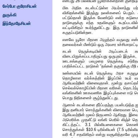
என்பது
26
பில்லியன்
யூரோக்கள்தான்
குறையும
சேர்போ குரோசியன்
மிக
அதிக
கடன்பட்டுள்ள
அயர்லாந்து
மற்
விகிதங்களில்
இருந்து
நலன்களைப்
பெறும்.
துருக்கி
மட்டும்தான்
இருக்க
வேண்டும்
என்ற
கடும
நாடுகளுக்கு
எந்த
உதவிகளும்
கூறப்படவி
இந்தோநேசியன்
வட்டிவிகிதம்
உயர்ந்துவிட்டது. இரு
நாடுகளின
கருதப்படுகின்றன
.
எனவே
யூரோ
மீதான
அழுத்தம்
வருவது என்
தலைவர்கள்
மீண்டும்
ஒரு
அவசர
உச்சிமாநாட்டி
கடன்
நெருக்கடியின்
அடிப்படைக்
க
விடையிறுக்கப்படாதிருப்பது ஒருபுறம் இருக்க
ஊடகங்களும்
பலமுறை
நெருக்கடி
சந்தே
பாதிக்கப்பட்ட
நாடுகள்
“
தங்கள்
தகுதிக்கு மீறி
உண்மையில்
கடன்
நெருக்கடி
அரச
கருவூ
தொழிலாள
வர்க்கத்தின்
இழப்பில்
உயர்
வ
ஆகியவற்றின்
விளைவுதான்
.
மூன்று
தசாப்த
செல்வக்கொழிப்பின்
மீதான
வரிகள்
,
தொடர்ந்
வங்கிகளின்
ஊகவணிக
இழப்புக்களை
ஈடு
ச
பொது
நிதிகளைச்
சூழ்ந்துவிட்டது
.
ஆனால்
கடன்களை
தீர்ப்பதற்கு
பயன்படுத்த
ஐ
இது
தனியார்
சொத்துக்களின்
விரைவான
பெர
ஆகியவற்றின்
மூலம்
நிரூபணம்
ஆகிறது. இவ
அமெரிக்க
முதலீட்டு
வங்கி
மெரில்
லிஞ்ச்
தொ
கிட்டத்தட்ட
3.1
மில்லியனைகளை கொண்ட
சொத்துக்கள்
$10.6
டிரில்லியன்
(7.5
டிரில்ல
வரி
4.7
சதவிகிதம்
என்று
வசூலித்தாலே
முழ