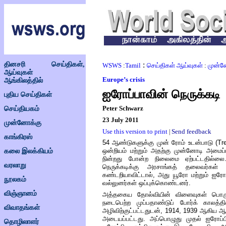
தினசரி செய்திகள்,
:
WSWS
:
Tamil
செய்திகள் ஆய்வுகள்
:
முன்ன
ஆய்வுகள்
Europe’s crisis
ஆங்கிலத்தில்
ஐரோப்பாவின் நெருக்கடி
புதிய செய்திகள்
Peter Schwarz
செய்தியகம்
23 July 2011
முன்னோக்கு
Use this version to print
Send feedback
|
காங்கிரஸ்
54
ஆண்டுகளுக்கு
முன்
ரோம் உடன்பாடு
(Tr
ஒன்றியம்
மற்றும்
அதற்கு
முன்னோடி
அமைப்ப
கலை இலக்கியம்
நின்றது
போன்ற
நிலைமை
ஏற்பட்டதில்லை
வரலாறு
நெருக்கடிக்கு
அரசாங்கத்
தலைவர்கள்
கண்டறியாவிட்டால்
,
அது
யூரோ
மற்றும்
ஐரோப
நூலகம்
வல்லுனர்கள்
ஒப்புக்கொண்டனர்
.
விஞ்ஞானம்
அத்தகைய
தோல்வியின்
விளைவுகள்
பொர
நடைபெற்ற
முப்பதாண்டுப்
போர்க்
காலத்தி
விவாதங்கள்
அழிவிற்குட்பட்டதுடன்
, 1914, 1939
ஆகிய
ஆ
அடையப்பட்டது
.
அப்பொழுது
முதல்
ஐரோப்ப
தொழிலாளர்