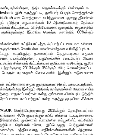
ண்டிருக்கின்றன
,
நிதிய
நெருக்கடிக்குப்
பின்னரும்
கூட
.
desbank
இன் கருத்துப்படி
,
தனியார்
பெரும்
சொத்துக்கள்
ில்லியன்
என
மொத்தமாக
உயர்ந்துள்ளன
.
குறைவூதியங்கள்
தும் நடுத்தர
வருமானங்கள்
10
ஆண்டுகளாகத்
தேக்கம்
ுக்கள்
கிட்டத்தட்ட
பிரத்தியேகமான
முறையில்
சமூகத்தின்
குவிந்துள்ளது
;
இப்பிரிவு
மொத்த
சொத்தில்
60%
க்கும்
ங்கங்களின் கட்டுப்பாட்டிற்கு அப்பாற்பட்டவையாக உள்ளன.
களுக்காகக்
கோரியுள்ள
வங்கிகள்மீதான
வரிவிதிப்புக்
கூட
ட்டது
.
கூடியிருந்த
தலைவர்கள்
நெருக்கடியை
சமூகச்
்தான்
பயன்படுத்தினர்
.
புருஸெல்ஸில்
நடைபெற்ற
அவசர
ைபெற்ற
சிக்கனத்
திட்டங்களை
குறிப்பாக
வரவேற்று
,
யூரோ
பற்றாக்குறை
2013
க்குள்
3%
க்கும்
கீழே
கொண்டுவரப்பட
பொருள்
சமூகநலச்
செலவுகளில்
இன்னும்
கடுமையான
வக்
கட்சிகளான சமூக
ஜனநாயகவாதிகள்
,
பசுமைவாதிகள்
,
க்கத்தின்மீது
இன்னும்
அதிகத்
தாக்குதல்கள்
தேவை
என்ற
யத்தை
பாதுகாப்பவர்கள்
என்று
தங்களை
விளம்பரப்படுத்திக்
ரோப்பாவை
காப்பாற்றுக
”
என்ற
கருத்து முடிவிலா
சிக்கன
PASOK
வெற்றிபெற்றதானது
2015
க்குள்
தொழிலாளர்கள்
்தரங்களை
40%
குறைக்கும்
கடும்
சிக்கன
நடவடிக்கையை
இத்தாலியில்
முன்னாள்
ஸ்ராலினிச
கம்யூனிஸ்ட்
கட்சியின்
்ஜியோ
நெபோலிடானோ
,
இப்பொழுது
பெர்லுஸ்கோனி
க்கைக்கு
மத்திய
-
வலது
எதிர்க்கன்னைகளின் ஆதரவை
ுத்தர
,
குறைந்த
வருமானம்
பெறுவோருக்கு
எதிராகத்தான்