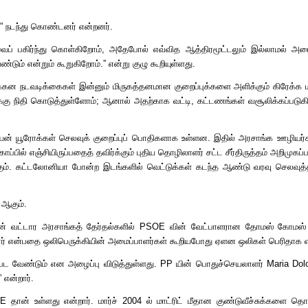
”
நடந்து கொண்டனர் என்றனர்
.
ப் பகிர்ந்து கொள்கிறோம்
,
அதேபோல் எவ்வித ஆத்திரமூட்டலும் இல்லாமல் அம
ண்டும் என்றும் கூறுகிறோம்
.”
என்று குழு கூறியுள்ளது
.
க்கன நடவடிக்கைகள் இன்னும் மிருகத்தனமான குறைப்புக்களை அளிக்கும் கிரேக்க
்கு நிதி கொடுத்துள்ளோம்
;
ஆனால் அதற்காக வட்டி
,
கட்டணங்கள் வசூலிக்கப்படுக
ியன் யூரோக்கள் செலவுக் குறைப்புப் பொதிகளாக உள்ளன
.
இதில் அரசாங்க ஊழியர்க
ப்பில் எஞ்சியிருப்பதைத் தவிர்க்கும் புதிய தொழிலாளர் சட்ட சீர்திருத்தம் அறிமுக
ும்
.
கட்டலோனியா போன்ற இடங்களில் வெட்டுக்கள் கடந்த ஆண்டு வரவு செலவுத்தி
%
ஆகும்
.
டின் வட்டார அரசாங்கத் தேர்தல்களில்
PSOE
வின் வேட்பாளரான தோமஸ் கோமஸ்
ார் என்பதை ஒலிபெருக்கியின் அமைப்பாளர்கள் கூறியபோது ஏளன ஒலிகள் பெரிதாக 
பட வேண்டும் என அழைப்பு விடுத்துள்ளது
. PP
யின் பொதுச்செயலாளர்
Maria Dol
”
என்றார்
.
OE
தான் உள்ளது என்றார்
.
மார்ச்
2004
ல் மாட்ரிட் மீதான குண்டுவீச்சுக்களை தொட