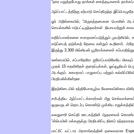
“
நகர மறுத்தபோது தாங்கள் கைத்தடிகளால் தாக்கப்பட
ஆர்ப்பாட்டத்திற்கு ஏற்பாடு செய்திருந்த
இப்பொழுதே
ஓர் அறிக்கையில்
, “
மிருகத்தனமான பொலிஸ் அடக்
செயல்களில் ஈடுபட்டிருந்தவர்கள்
நியாயமற்றுக் காவ
எதிர்ப்பாளர்களை சமாதானப்படுத்தும் முயற்சியில்
,
ச
எடுப்பைத் தடுக்கத் தேவை என்றும் கூறினார்
.
அதேப
இருந்து
3,300
மில்லியன் யூரோக்களைச் சம்பாதித்த
உண்மையில்
,
சப்பாதேரோ ஐரோப்பாவிலேயே மிகவும் 
முதல்
15
சதவிகிதக் குறைப்புக்கள்
,
ஓய்வூதியம் பெ
அடங்கும்
.
சுகாதாரப் பாதுகாப்பு மற்றும் கல்விப்ப
பிரதிபலிக்கின்றன
.
இதற்கிடையில் உத்தியோகபூர்வ வேலையின்மை விகி
சமீபத்திய ஆர்ப்பாட்டக்காரர்கள் மீது செல்வாக்கை
ஒருவருடன் தொடர்பு கொண்டு முக்கிய சதுக்கத்தில் 
வலதுசாரி செய்தி ஊடகத்தின் ஆதரவைக் கொண்ட 
“
ஸ்பெயின் மக்களுக்கு பிரதிபலிப்பு தினம் உத்தரவ
மாட்ரிட் வட்டார அரசாங்கத்தின் தலைவரான
Espe