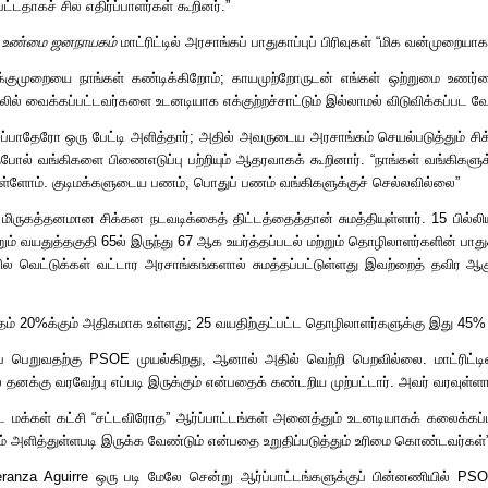
்டதாகச் சில எதிர்ப்பாளர்கள் கூறினர்
.”
 உண்மை ஜனநாயகம்
மாட்ரிட்டில் அரசாங்கப் பாதுகாப்புப் பிரிவுகள்
“
மிக வன்முறையாக
குமுறையை நாங்கள் கண்டிக்கிறோம்
;
காயமுற்றோருடன் எங்கள் ஒற்றுமை உணர்வை
லில் வைக்கப்பட்டவர்களை உடனடியாக எக்குற்றச்சாட்டும் இல்லாமல் விடுவிக்கப்பட வே
ப்பாதேரோ ஒரு பேட்டி அளித்தார்
;
அதில் அவருடைய அரசாங்கம் செயல்படுத்தும் சி
ோல் வங்கிகளை பிணைஎடுப்பு பற்றியும் ஆதரவாகக் கூறினார்
. “
நாங்கள் வங்கிகளுக
ுள்ளோம்
.
குடிமக்களுடைய பணம்
,
பொதுப் பணம் வங்கிகளுக்குச் செல்லவில்லை
”
மிருகத்தனமான சிக்கன நடவடிக்கைத் திட்டத்தைத்தான் சுமத்தியுள்ளார்
. 15
பில்ல
றும் வயதுத்தகுதி
65
ல் இருந்து
67
ஆக உயர்த்தப்படல் மற்றும் தொழிலாளர்களின் பாதுகா
ிரிவில் வெட்டுக்கள் வட்டார அரசாங்கங்களால் சுமத்தப்பட்டுள்ளது இவற்றைத் தவிர ஆக
தம்
20%
க்கும் அதிகமாக உள்ளது
; 25
வயதிற்குட்பட்ட தொழிலாளர்களுக்கு இது
45
ப் பெறுவதற்கு
PSOE
முயல்கிறது
,
ஆனால் அதில் வெற்றி பெறவில்லை
.
மாட்ரிட்
தனக்கு வரவேற்பு எப்படி இருக்கும் என்பதைக் கண்டறிய முற்பட்டார்
.
அவர் வரவுள்ள
மக்கள் கட்சி
“
சட்டவிரோத
”
ஆர்ப்பாட்டங்கள் அனைத்தும் உடனடியாகக் கலைக்கப்
ாதம் அளித்துள்ளபடி இருக்க வேண்டும் என்பதை உறுதிப்படுத்தும் உரிமை கொண்டவர்கள்
ranza Aguirre
ஒரு படி மேலே சென்று ஆர்ப்பாட்டங்களுக்குப் பின்னணியில்
PS