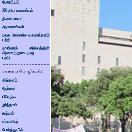
போராட்டம்
இந்திய உபகண்டம்
நினைவகம்
ஆவணங்கள்
உலக சோசலிச வலைத்தளம்
பற்றி
நான்காம் அகிலத்தின்
அனைத்துலக குழு
பற்றி
சிங்களம்
ஜேர்மன்
பிரெஞ்சு
இத்தாலி
ரஷ்யன்
ஸ்பானிஷ்
போர்த்துகீஷ்