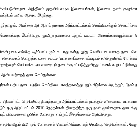
்கப்படுகின்றன
.
அத்தினம் முதலில் சமூக இணையங்கள்
,
இணைய தளக் குழுக்கால
வற்றிடம் பாரிய ஆதரவு இருந்தது
.
ுந்தாலும்
,
அவற்றை மீறி ஆறாம் நாளாக ஆர்ப்பாட்டங்கள் வெள்ளியன்றும் தொடர்ந்த
தீர்மானத்தை இயற்றியது. ஞாயிறு நகரசபை மற்றும் வட்டார அரசாங்கங்களுக்கான 
ிக்கிழமை எவ்வித ஆர்ப்பாட்டமும் கூடாது என்று இது வெளிப்படையாகத் தடை செய
் தினத்தைப் பொறுத்த வரை சட்டம்
“
வாக்களிப்பதை எப்படியும் தடுத்துவிடும் நோக்
்றவற்றைச் செய்யக்கூடிய எவரையும் தடைக்கு உட்படுத்துகிறது
.”
எனக் கூறப்பட்டுள்ளத
தல் ஆகியவற்றைத் தடைசெய்துள்ளன
.
ரர்கள் புதிய தடை பற்றிய செய்தியை எகத்தாளத்துடனும் சீழ்க்கை அடித்தும்
, “
நாம் 
 நீதிமன்றம்
,
பிரதிபலிப்பு தினத்தன்று ஆர்ப்பாட்டங்கள் நடத்தும் உரிமையை
,
வாக்காள
் ஒரு ஆர்ப்பாட்டம்
2010
தேர்தல்கள் தினத்திற்கு ஒரு நாள் முன்னதாக தடைக்கு
ய்யும் உரிமைகளை ஒடுக்க போதாது
என்றும் இத்தீர்மானம் அறிவித்தது
.
னைத்தின்மீதும் விரோதப் போக்கைக் கொண்டுள்ளதாகத் தெளிவுபடுத்தியுள்ளனர்
.
மேலு
.