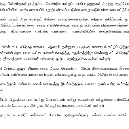
 கொடுத்த பின்னர்தான் நடத்தப்பட வேண்டும் என்றும் அப்பொழுதுதான் அதற்கு உத்திய
் ஸ்பெயினின் அரசியலமைப்பில் உறுதியளிக்கப்பட்டுள்ள ஒன்றுகூடும் உரிமையை மட்டும
கம் மற்றும் அது சுமத்தும் சிக்கன நடவடிக்கைகளுக்கு எதிராக எதிர்ப்பைத் த
ஆர்ப்பாட்டக்காரர்களை எப்படி எதிர்கொள்வது என்பது பற்றி உள்ள பிளவுகளைத்தான் 
்தது
.
தீர்மானத்தை எதிர்த்த வாக்குகள்
,
வாக்கெடுப்பில் கலந்துகொள்ளா
ாட்டங்கள் சட்ட விரோதமானவை
,
ஆனால் தன்னுடைய முடிவு எவரையும் கட்டுப்படுத்தா
ுபவர்களின் அடையாள அட்டைகளைச் சோதித்து சதுக்கத்திற்கு செல்வது சட்டவிரோதம
 தீர்க்கத்தான் பொலிசார் உள்ளனரே ஒழிய
,
தோற்றுவிக்க அல்ல
”
என்றார்
.
ிரி தேர்தல் குழுத் தீர்மானத்தை ஆய்வு செய்கிறார்
.
அதன் விளைவுகளையும் இச்சனி
படுவர்
.
பரிசீலனை நாளை மதித்தல்
,
உரிமைகளுக்கு உத்தரவாதம் அளித்தல் என்பதைத்த
லைத்தால் பின்னடைவைக் கொடுத்து இயக்கத்திற்கு வலிமை தரும் என்ற அச்சத்த
லை
.
்களிடம் மிருகத்தனமாக நடந்து கொண்டனர் என்று தகவல்கள் வந்துள்ளன
.
பார்ஸில
aza de Catalunya
வில் முகாமிட்டிருந்தவர்களைத் தாக்கினர் என்றார்
.
ேரமும் பல எதிர்ப்பாளர்களைப் போலவே உடுத்துகின்றனர்
,
தங்கள் டி
-
சட்டைகளில்