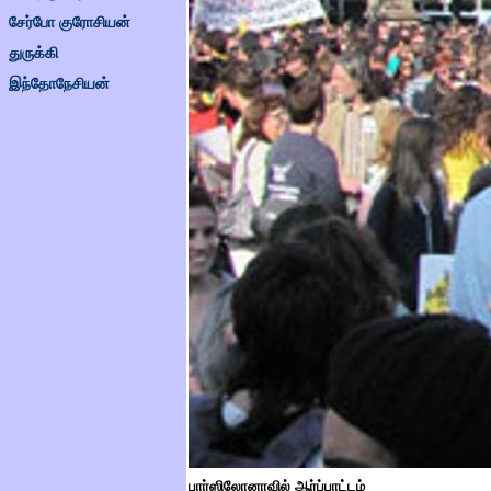
சேர்போ குரோசியன்
துருக்கி
இந்தோநேசியன்
பார்ஸிலோனாவில் ஆர்ப்பாட்டம்