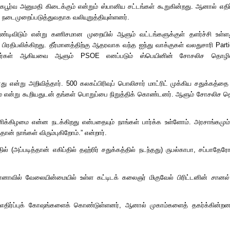
ோகபூர்வ அனுமதி கிடைக்கும் என்றும் ஸ்பானிய சட்டங்கள் கூறுகின்றது
.
ஆனால் எதிர்
ே நடைமுறைப்படுத்துவதாக வலியுறுத்தியுள்ளனர்
.
ூண்டிவிடும் என்று கணிசமான முறையில் ஆளும் வட்டங்களுக்குள் தளர்ச்சி உள்ள
பிரதிபலிக்கிறது
.
தீர்மானத்திற்கு ஆதரவாக வந்த ஐந்து வாக்குகள் வலதுசாரி
Parti
தவர்கள் ஆகியவை ஆளும்
PSOE
எனப்படும் ஸ்பெயினின் சோசலிச தொழில
து என்று அறிவித்தார்
. 500
கலகப்பிரிவுப் பொலிசார் மாட்ரிட் முக்கிய சதுக்கத்
் என்று கூறியதுடன் தங்கள் பொறுப்பை நிறுத்திக் கொண்டனர்
.
ஆளும் சோசலிச தொ
க்கிழமை என்ன நடக்கிறது என்பதையும் நாங்கள் பார்க்க உள்ளோம்
.
அரசாங்கமும் 
ான் நாங்கள் விரும்புகிறோம்
.”
என்றார்
.
ில்
(
அப்படித்தான் எகிப்தில் தஹ்ரிர் சதுக்கத்தில் நடந்தது
)
ருபல்காபா
,
சப்பாதேர
ோனாவில் வேலையின்மையில் உள்ள கட்டிடக் கலைஞர் மிகுவேல் பிரிட்டனின்
சானல்
 எதிர்ப்புக் கோஷங்களைக் கொண்டுள்ளனர்
,
ஆனால் முகாம்களைத் தகர்க்கின்றன