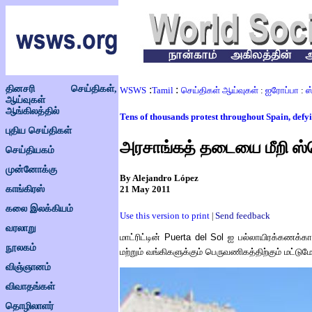
தினசரி செய்திகள்,
:
:
WSWS
Tamil
செய்திகள் ஆய்வுகள்
:
ஐரோப்பா
:
ஸ
ஆய்வுகள்
ஆங்கிலத்தில்
Tens of thousands protest throughout Spain, def
புதிய செய்திகள்
அரசாங்கத் தடையை மீறி ஸ்ப
செய்தியகம்
முன்னோக்கு
By Alejandro López
21 May 2011
காங்கிரஸ்
கலை இலக்கியம்
Use this version to print
Send feedback
|
வரலாறு
மாட்ரிட்டின்
Puerta del Sol
ஐ பல்லாயிரக்கணக்கான
நூலகம்
மற்றும் வங்கிகளுக்கும் பெருவணிகத்திற்கும் மட்டு
விஞ்ஞானம்
விவாதங்கள்
தொழிலாளர்