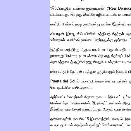
“
இப்பொழுதே உண்மை ஜனநாயகம்
” (“Real Demo
விடப்பட்டது
.
இதற்கு இளம்தொழிலாளர்கள்
,
மாணவர
மாட்ரிட் தேர்தல் குழு ஞாயிறன்று நடக்க இருக்கும
வியாழன் இரவு, ஸ்பெயினின் மத்தியத் தேர்தல் 
உள்ளதால் சனிக்கிழமையை தேர்தலுக்கு முந்தைய “பிரதி
இத்தீர்மானத்திற்கு ஆதரவாக
5
வாக்குகள் எதிரா
நாளன்று பிரச்சார நடவடிக்கை அல்லது தேர்வுப் பிரச்ச
அமைத்தலைத் தடுக்கிறது
;
மேலும் வாக்குச்சாவடிக
மற்ற உள்ளூர் தேர்தல் நடத்தும் குழுக்களும் இதைப் ப
Puerta del Sol
ல் பல்லாயிரக்கணக்கான மக்கள் ஒ
கோஷமிட்டும் வரவேற்றனர்
.
ஆர்ப்பாட்டக்காரர்கள் மீதான தடை பற்றிய சட்டப
செல்வாக்கு
“
தொலைவில் இருக்கும்
”
என்றால் அனும
இத்தீர்மானம் நிறைவேற்றப்பட்டது
.
மேலும் வாக்களிக்
தன்னெழுச்சியாக மே
15
இயக்கத்தில் பங்கு பெற்
கூறுவது போல் அவர்கள் ஒன்றும்
“
பிரச்சாரமோ
”, “
வா