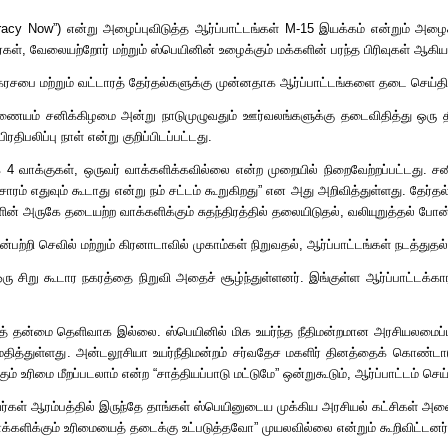
cracy Now”)
என்று அழைப்புவிடுத்த ஆர்ப்பாட்டங்கள்
M-15
இயக்கம் என்றும் அழைக
்கள்
,
வேலையற்றோர் மற்றும் ஸ்பெயினின் உழைக்கும் மக்களின் பரந்த பிரிவுகள் ஆகிய
் நகரசபை மற்றும் வட்டாரத் தேர்தல்களுக்கு முன்னதாக ஆர்ப்பாட்டங்களை தடை செய்திர
ஆணையம் சனிக்கிழமை அன்று நாடுமுழுவதும் ஊர்வலங்களுக்கு தடைவிதித்து ஒரு 
பலிப்பு நாள் என்று குறிப்பிடப்பட்டது.
க
4
வாக்குகள்
,
ஒருவர் வாக்களிக்கவில்லை என்ற முறையில் நிறைவேற்றப்பட்டது
.
சன
ாரம் எதுவும் கூடாது என்று நம் சட்டம் கூறுகிறது
”
என அது அறிவித்துள்ளது
.
தேர்தல
ளின் அருகே தடையற்ற வாக்களிக்கும் சுதந்திரத்தில் தலையிடுதல்
,
வலியுறுத்தல் போன
ின்பற்றி செவில் மற்றும் கிரனாடாவில் முகாம்கள் நிறுவதல்
,
ஆர்ப்பாட்டங்கள் நடத்து
ரு சிறு கூடார நகரத்தை நிறுவி அதைச் சூழ்ந்துள்ளனர்
.
இங்குள்ள ஆர்ப்பாட்டக்கா
ூர்வத் தன்மை தெளிவாக இல்லை
.
ஸ்பெயினில் மிக உயர்ந்த நீதிமன்றமான அரசியலமைப்பு
தித்துள்ளது
.
அன்டலூசியா உயர்நீதிமன்றம் சர்வதேச மகளிர் தினத்தைக் கொண்டாடும
கும் உரிமை மீறப்படலாம் என்ற
“
சாத்தியப்பாடு மட்டுமே
”
ஒன்றுகூடும்
,
ஆர்ப்பாட்டம் செ
றவர்கள் ஆரம்பத்தில் இருந்தே தாங்கள் ஸ்பெயினுடைய முக்கிய அரசியல் கட்சிகள் அ
க்களிக்கும் உரிமையைத் தடைக்கு உட்படுத்தவோ
”
முயலவில்லை என்றும் கூறிவிட்டனர்