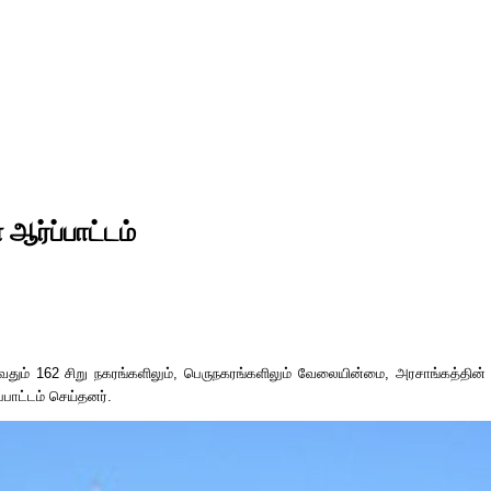
ஆர்ப்பாட்டம்
வதும்
162
சிறு நகரங்களிலும்
,
பெருநகரங்களிலும் வேலையின்மை
,
அரசாங்கத்தின்
்பாட்டம் செய்தனர்
.