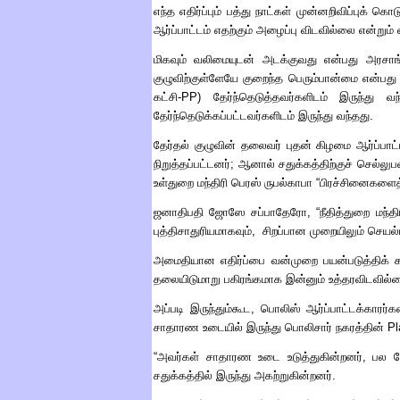
எந்த எதிர்ப்பும் பத்து நாட்கள் முன்னறிவிப்புக்
ஆர்ப்பாட்டம் எதற்கும் அழைப்பு விடவில்லை என்றும
மிகவும் வலிமையுடன் அடக்குவது என்பது அரசாங்
குழுவிற்குள்ளேயே குறைந்த பெரும்பான்மை என்பது 
கட்சி
-PP)
தேர்ந்தெடுத்தவர்களிடம் இருந்து வந
தேர்ந்தெடுக்கப்பட்டவர்களிடம் இருந்து வந்தது
.
தேர்தல் குழுவின் தலைவர் புதன் கிழமை ஆர்ப்ப
நிறுத்தப்பட்டனர்
;
ஆனால் சதுக்கத்திற்குச் செல்ல
உள்துறை மந்திரி பெரஸ் ருபல்காபா
“
பிரச்சினைகளைத்
ஜனாதிபதி ஜோஸே சப்பாதேரோ
, “
நீதித்துறை மந்த
புத்திசாதுரியமாகவும்
,
சிறப்பான முறையிலும் செயல்
அமைதியான எதிர்ப்பை வன்முறை பயன்படுத்திக் க
தலையிடுமாறு பகிரங்கமாக இன்னும் உத்தரவிடவில்
அப்படி இருந்தும்கூட
,
பொலிஸ் ஆர்ப்பாட்டக்காரர
சாதாரண உடையில் இருந்து பொலிசார் நகரத்தின்
Pl
“
அவர்கள் சாதாரண உடை உடுத்துகின்றனர்
,
பல ந
சதுக்கத்தில் இருந்து அகற்றுகின்றனர்
.