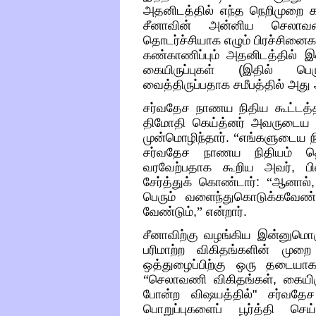
அதனிடத்தில் எந்த நெறிமுறை கட
சீனாவின் அன்னிய செலாவண
தொடர்ச்சியாக எழும் பிரச்சினை
கண்காணிப்பும் அதனிடத்தில் 
கையிருப்புகள்
(
இதில் பெர
வைத்திருப்பதாக சமீபத்தில் அது
சர்வதேச நாணய நிதிய கூட்டத்
திமோதி கெய்த்னர் அவருடைய அ
முன்மொழிந்தார்
.
“
எங்களுடைய நி
சர்வதேச நாணய நிதியம் தொ
வரவேற்பதாக கூறிய அவர்
,
ப
சேர்த்துக் கொண்டார்
:
“
ஆனால்
பெரும் வளைந்துகொடுக்கவேண
வேண்டும்
,
”
என்றார்
.
சீனாவிற்கு வழங்கிய
இன்னுமொரு
பரிமாற்ற விகிதங்களின் முற
ஒத்துழைப்பிற்கு ஒரு தடையா
“
செலாவணி விகிதங்கள்
,
கையிரு
போன்ற விஷயத்தில்
"
சர்வதே
பொறுப்புகளைப் பூர்த்தி செ