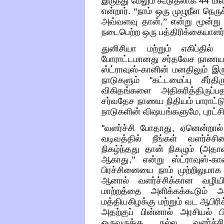
இருந்து மேலும் கூடுதலாக
44
மில
என்றார்
.
“
நாம் ஒரு முழுநீள நெருக
அவ்வளவு தான்
,
”
என்று மூன்று
நடைபெற்ற ஒரு பத்திரிக்கையாளர்க
துனிசியா மற்றும் எகிப்தில்
போராட்டமானது சர்தவேச நாணய 
ஸ்ட்ராவுஸ்
-
கானின் மனதிலும் இர
நாடுகளும்
"
கட்டமைப்பு சீர்தி
விகிதங்களை அதிகரித்திருப்ப
சர்வதேச நாணய நிதியம் பாராட்டு
நாடுகளின் விஷயங்களுமே
,
புரட
"
வளர்ச்சி போதாது
,
ஏனென்றால்
வடிவத்தில் நீங்கள் வளர்ச்சி
நிகழ்ந்தது தான் நிகழும்
(
அதாவத
ஆகாது
,
”
என்று ஸ்ட்ராவுஸ்
-
கா
பிரச்சினையை நாம் முற்றிலுமாக 
ஆனால் வளர்ச்சிக்கான வழி
மாற்றத்தை அளிக்கக்கூடும் 
மத்தியகிழக்கு மற்றும் வட ஆபிரி
அதற்குப் பின்னால் அரசியல் பி
ஒருவருக்கு நல்ல வளர்ச்சி