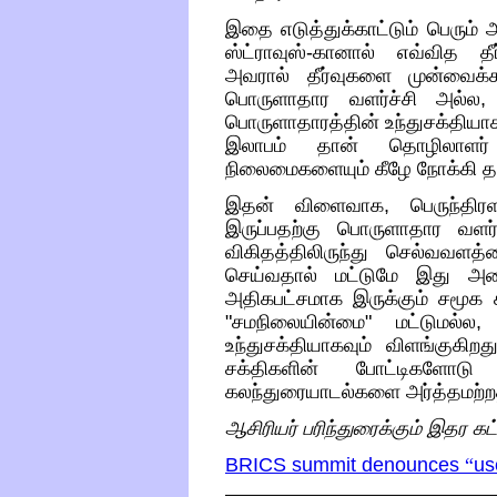
இதை எடுத்துக்காட்டும் பெரும்
ஸ்ட்ராவுஸ்
-
கானால் எவ்வித தீர
அவரால் தீர்வுகளை முன்வைக்க
பொருளாதார வளர்ச்சி அல்ல
பொருளாதாரத்தின் உந்துசக்தியா
இலாபம் தான் தொழிலாளர் வ
நிலைமைகளையும் கீழே நோக்கி
த
இதன் விளைவாக
,
பெருந்தி
இருப்பதற்கு பொருளாதார வளர்ச்
விகிதத்திலிருந்து செல்வவளத்
செய்வதால்
மட்டுமே இது
அட
அதிகபட்சமாக
இருக்கும்
சமூக 
"
சமநிலையின்மை
"
மட்டுமல்ல
உந்துசக்தியாகவும் விளங்குகிறத
சக்திகளின் போட்டிகளோடு ச
கலந்துரையாடல்களை அர்த்தமற்ற
ஆசிரியர் பரிந்துரைக்கும் இதர க
BRICS summit denounces
“
us