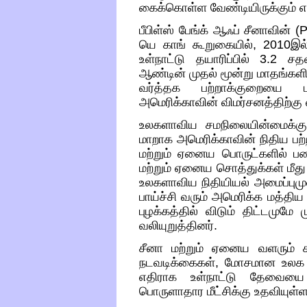
கைக்கொள்ள வேண்டியிருக்கும் என
பீபிள்ஸ் பேங்க் ஆஃப் சீனாவின்
(
யெ காங் கூறுகையில்
, 2010
இல
உள்நாட்டு தயாரிப்பில்
3.2
சதவ
ஆண்டின் முதல் மூன்று மாதங்களி
வர்த்தக பற்றாக்குறையை பதி
அமெரிக்காவின் விமர்சனத்திற்கு வ
உலகளாவிய சமநிலையின்மைக்கு 
மாறாக அமெரிக்காவின் நிதிய பற
மற்றும் ஏனைய பொருட்களில் ப
மற்றும் ஏனைய சொத்துக்கள் மீது 
உலகளாவிய நிதியியல் அமைப்பும
பாய்ச்சி வரும்
அமெரிக்க மத்திய
புழக்கத்தில் விடும் திட்டமும
வலியுறுத்தினர்
.
சீனா மற்றும் ஏனைய வளரும் ச
நடவடிக்கைகள்
,
மோசமான உலக நி
எதிராக உள்நாட்டு தேவைய
பொருளாதார மீட்சிக்கு உதவியுள