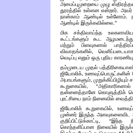
அமைப்புமுறையை முழு ஸ்திரத்த
தூரத்தில் உள்ளன என்றார்
.
அவர்
நான்காம் ஆண்டில் உள்ளோம்
.
ஆண்டில் இருக்கவில்லை
.
”
மிக சக்திவாய்ந்த உலகளாவிய
கூட்டங்களும் கூட ஆழமடைந்து
மற்றும் பிளவுகளால் பாத்திரப்ப
விவாதங்களில்
,
வெளிப்படையாக
வெடிப்பு எனும் ஒரு புதிய காரணியு
தம்முடைய முதல் பத்திரிகையாளர்
ஜியோலிக்
,
உணவுப்பொருட்களின் பெ
அபாயங்களும்
,
முறுக்கிப்பிழியும்
கூறுகையில்
,
“
அதிகாரிகளால் 
தன்னைத்தானே கொளுத்திக் க
புரட்சியை நாம் நினைவில் வைத்தி
ஜியோலிக் கூறுகையில்
,
உணவுப
முன்னர் இருந்த அளவுகளைவிட
குறிப்பிட்டுக்காட்டி
,
“
இந்த ந
கொந்தளிப்பான நிலையில் இருக்