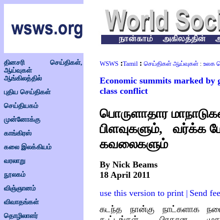
தினசரி செய்திகள்,
:
:
WSWS
Tamil
செய்திகள் ஆய்வுகள்
:
உலக ப
ஆய்வுகள்
ஆங்கிலத்தில்
Economic summits marked by gr
class conflict
புதிய செய்திகள்
செய்தியகம்
பொருளாதார மாநாடுகள
முன்னோக்கு
பிளவுகளும்
வர்க்க 
,
காங்கிரஸ்
கவலைகளும்
கலை இலக்கியம்
வரலாறு
By Nick Beams
18 April 2011
நூலகம்
விஞ்ஞானம்
se this version to print
Send fe
u
|
விவாதங்கள்
கடந்த நான்கு நாட்களாக நட
தொழிலாளர்
கூட்டங்கள்
,
பிரதான முதல