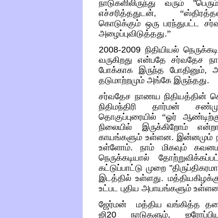
நாடுகளிலிருந்து வரும்
"
பெரும
எச்சரித்ததுடன்
,
“
ஸ்திரத்
கொடுக்கும்
ஒரு பரந்துபட்ட சர
அழைப்புவிடுத்தது
.
”
2008-2009
நிதியியல் நெருக்கட
வருகிறது என்பதே சர்வதேச நா
போக்காக இருந்த போதினும்
,
அ
தடுமாற்றமும் அங்கே இருந்தது
.
சர்வதேச நாணய நிதியத்தின் செய
நிதிமந்திரி தார்மன் சண்மு
தொகுப்புரையில்
“
ஓர் ஆண்டிற்க
நிலையில் இருக்கிறோம் என்ற
காயங்களும் உள்ளன
.
இன்னமும் 
உள்ளோம்
.
நாம் மிகவும் கவன
நெருக்கடியால் தோற்றுவிக்கப்ப
கட்டுப்பாட்டு முறை
"
திருப்திகரம
இடத்தில் உள்ளது
.
மத்தியகிழக்கு
உட்பட புதிய அபாயங்களும் உள்ள
ஜேர்மன்
மத்திய
வங்கித்த
தல
ஜி
20
நாடுகளும்
,
ஐரோப்ப