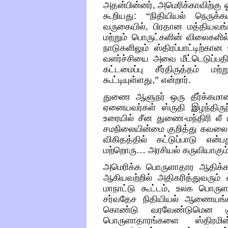
அதன்பின்னர்
,
அமெரிக்காவிற்கு
கூறியது
:
“
நிதியியல் நெருக்
வருகையில்
,
பிரதான மத்தியவங்
மற்றும் பொருட்களின் விலைகளில் 
நாடுகளிலும் ஸ்திரப்பாட்டிற்கா
வளர்ச்சியை அவை மீட்டெடுப்பத
கட்டமைப்பு சீர்திருத்தம் மற
கூட்டியுள்ளது
,
”
என்றார்
.
துணை ஆளுநர் ஒரு தீர்க்கமா
ஏனையவர்கள் ஸ்ருதி இழந்திருந
உரையில் சீன துணை
-
மந்திரி லீ
சமநிலையின்மை குறித்து கவல
விகிதத்தில் கட்டுப்பாடு என
மற்றொரு
…
அரசியல் கருவியாகும
அமெரிக்க பொருளாதார ஆதிக்கம்
ஆகியவற்றில் அதிகரித்துவரும் 
மாநாட்டு கூட்டம்
,
உலக பொருளா
சர்வதேச நிதியியல் ஆணையங்கள
கொண்டு வரவேண்டுமென குறி
பொருளாதாரங்களை ஸ்திரமி