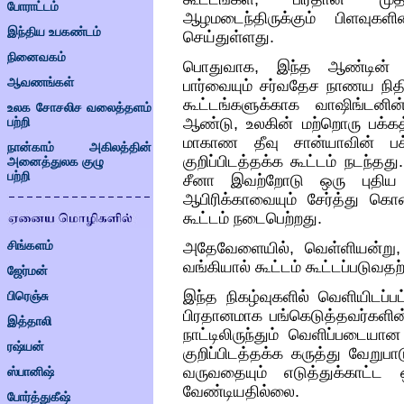
போராட்டம்
ஆழமடைந்திருக்கும் பிளவுகள
இந்திய உபகண்டம்
செய்துள்ளது
.
நினைவகம்
பொதுவாக
,
இந்த ஆண்டின் இ
ஆவணங்கள்
பார்வையும் சர்வதேச நாணய நித
கூட்டங்களுக்காக வாஷிங்டனின் 
உலக சோசலிச வலைத்தளம்
ஆண்டு
,
உலகின் மற்றொரு பக்க
பற்றி
மாகாண தீவு சான்யாவின் பக்க
நான்காம் அகிலத்தின்
குறிப்பிடத்தக்க கூட்டம் நடந்தது
அனைத்துலக குழு
பற்றி
சீனா இவற்றோடு ஒரு புதிய உற
ஆபிரிக்காவையும் சேர்த்து கொ
கூட்டம் நடைபெற்றது
.
அதேவேளையில்
,
வெள்ளியன்று
சிங்களம்
வங்கியால் கூட்டம் கூட்டப்படுவத
ஜேர்மன்
இந்த நிகழ்வுகளில் வெளியிடப்ப
பிரெஞ்சு
பிரதானமாக பங்கெடுத்தவர்களின் 
இத்தாலி
நாட்டிலிருந்தும் வெளிப்படைய
ரஷ்யன்
குறிப்பிடத்தக்க கருத்து வேறுப
வருவதையும் எடுத்துக்காட்ட
ஸ்பானிஷ்
வேண்டியதில்லை
.
போர்த்துகீஷ்