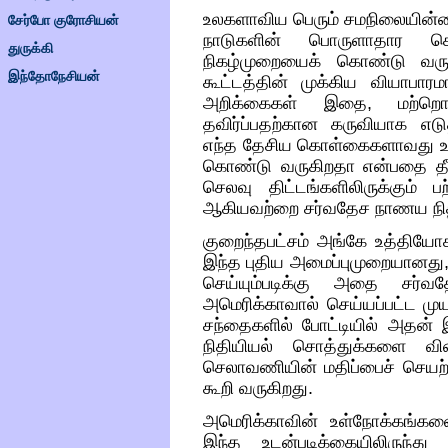
உலகளாவிய பெரும் சமநிலையின்ம
சேர்போ குரோசியன்
நாடுகளின் பொருளாதார க
துருக்கி
நிகழ்முறையைக் கொண்டு வர
இந்தோநேசியன்
கூட்டத்தின் முக்கிய வியாபார
அறிக்கைகள் இதை
,
மற்ற
தவிர்ப்பதற்கான கருவியாக எடு
எந்த தேசிய கொள்கைகளாவது உ
கொண்டு வருகிறதா என்பதை தீர
செலவு திட்டங்களிலிருக்கும் 
ஆகியவற்றை சர்வதேச நாணய நி
குறைந்தபட்சம் அங்கே உத்தியோ
இந்த புதிய அமைப்புமுறையானது
செய்யும்படிக்கு அதை சர்
அமெரிக்காவால் செய்யப்பட்ட ம
சந்தைகளில் போட்டியில் அதன் இ
நிதியியல் சொத்துக்களை வ
செலாவணியின் மதிப்பைச் செயற
கூறி வருகிறது
.
அமெரிக்காவின் உள்நோக்கங்களை
இந்த உடன்படிக்கையிலிருந்த