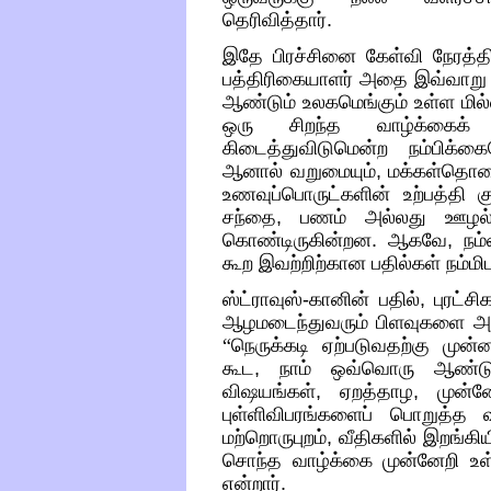
தெரிவித்தார்
.
இதே பிரச்சினை கேள்வி நேரத்தி
பத்திரிகையாளர் அதை இவ்வாறு 
ஆண்டும் உலகமெங்கும் உள்ள மி
ஒரு சிறந்த வாழ்க்கைக் க
கிடைத்துவிடுமென்ற நம்பிக்கை
ஆனால் வறுமையும்
,
மக்கள்தொகை
உணவுப்பொருட்களின் உற்பத்தி க
சந்தை
,
பணம் அல்லது ஊழல் க
கொண்டிருகின்றன
.
ஆகவே
,
நம்
கூற இவற்றிற்கான பதில்கள் நம்ம
ஸ்ட்ராவுஸ்
-
கானின் பதில்
,
புரட்ச
ஆழமடைந்துவரும் பிளவுகளை அடிக
“
நெருக்கடி ஏற்படுவதற்கு முன்னா
கூட
,
நாம் ஒவ்வொரு ஆண்டும
விஷயங்கள்
,
ஏறத்தாழ
,
முன்
புள்ளிவிபரங்களைப் பொறுத்த
மற்றொருபுறம்
,
வீதிகளில் இறங்கிய
சொந்த வாழ்க்கை முன்னேறி உள்
என்றார்
.