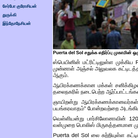
சேர்போ குரோசியன்
துருக்கி
இந்தோநேசியன்
Puerta del Sol
சதுக்க எதிர்ப்பு முகாமின் ஒர
ஸ்பெயினின் மட்ரிட்டிலுள்ள முக்கிய
முன்னாள் அஞ்சல் அலுவலக கட்டிடத்த
ஆகும்
.
ஆயிரக்கணக்கான மக்கள் சனிக்கிழம
தலைநகரில் நடைபெற்ற ஆர்ப்பாட்டங்
ஞாயிறன்று ஆயிரக்கணக்கானவர்க
பயங்கரவாதம்
”
போன்றவற்றை அடங்கி
வெள்ளியன்று பார்சிலோனாவின்
12
வன்முறை பொலிஸ் மிருகத்தனமான முறை
Puerta del Sol
லை சுற்றியுள்ள கட்