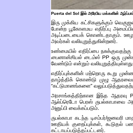
Puerta del Sol
இல் அரேபிய மக்களின் ஆர்ப்பாட
இரு முக்கிய கட்சிகளுக்கும் வெகு
போன்ற பூகோளமய எதிர்ப்பு அமைப்ப
அடிப்படையைக் கொண்டதாகும்
.
ஊழல
அவர்கள் வலியுறுத்துகின்றனர்
.
உண்மையில் எதிர்ப்பை நசுக்குவதற்கு
பைனான்சியல்
டைம்ஸ்
PP
ஒரு முன்
வேண்டும் என்றும் வலியுறுத்தியுள்ளது
எதிர்ப்புக்களின் மற்றொரு கூறு முன்
தாழ்த்திக் கொண்டு முழு ஆதரவைய
“
கட்டுமானங்களை
”
வலுப்படுத்துவதற
அரசாங்கத்திற்கான இந்த ஆதரவு
P
ஆல்ப்ரெடோ பெரஸ் ருபல்காபாவை அட
அனுப்பி வைக்கப்படும்
.
ருபல்காபா கடந்த டிசம்பர்
/
ஜனவரி மாத
ஊதியக் குறைப்புக்கள்
,
கூடுதல் பண
கட்டாயப்படுத்தப்பட்டனர்
.