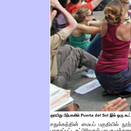
ஞாயிறு பிற்பகலில்
Puerta del Sol
இல் ஒரு கூட்
சதுக்கத்தின் மையப் பகுதியில் நூ
பலதரப்பட்ட உட்பிரிவுகள் பல குழுக