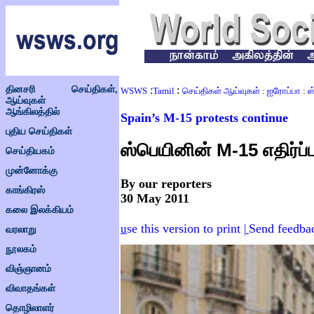
தினசரி செய்திகள்,
:
:
WSWS
Tamil
செய்திகள் ஆய்வுகள்
:
ஐரோப்பா
:
ஸ
ஆய்வுகள்
ஆங்கிலத்தில்
Spain’s M-15 protests continue
புதிய செய்திகள்
ஸ்பெயினின்
M-15
எதிர்ப
செய்தியகம்
முன்னோக்கு
By our reporters
காங்கிரஸ்
30 May 2011
கலை இலக்கியம்
se this version to print
Send feedba
u
|
வரலாறு
நூலகம்
விஞ்ஞானம்
விவாதங்கள்
தொழிலாளர்