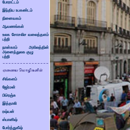
போராட்டம்
இந்திய உபகண்டம்
நினைவகம்
ஆவணங்கள்
உலக சோசலிச வலைத்தளம்
பற்றி
நான்காம் அகிலத்தின்
அனைத்துலக குழு
பற்றி
சிங்களம்
ஜேர்மன்
பிரெஞ்சு
இத்தாலி
ரஷ்யன்
ஸ்பானிஷ்
போர்த்துகீஷ்