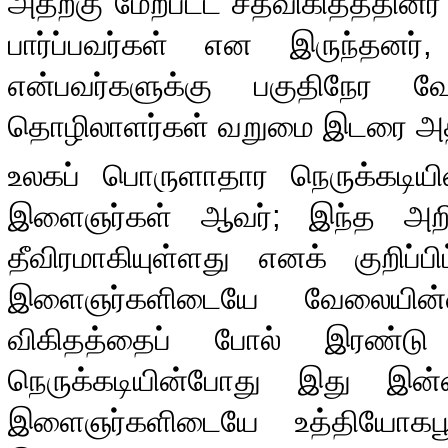
அதற்கு மேற்பட்ட சதவிகிதத்தினர்
பார்ப்பவர்கள் என இருந்தனர்
என்பவர்களுக்கு பகுதிநேர
தொழிலாளர்கள் வறுமை இடரை அதி
உலகப் பொருளாதார நெருக்கடியினால
இளைஞர்கள் ஆவர்
;
இந்த அற
தீவிரமாகியுள்ளது எனக் குறிப்பி
இளைஞர்களிடையே வேலையின்ம
விகிதத்தைப் போல் இரண்டு
நெருக்கடியின்போது இது இன்ன
இளைஞர்களிடையே உத்தியோகபூ