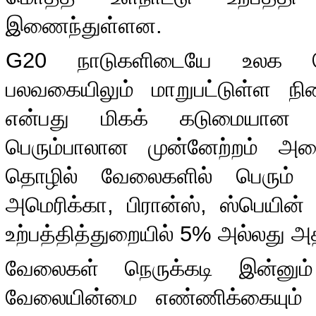
இணைந்துள்ளன
.
G20
நாடுகளிடையே உலக நெ
பலவகையிலும் மாறுபட்டுள்ள நில
என்பது மிகக் கடுமையான பாதிப
பெரும்பாலான முன்னேற்றம் அடை
தொழில் வேலைகளில் பெரும் 
அமெரிக்கா
,
பிரான்ஸ்
,
ஸ்பெயின் 
உற்பத்தித்துறையில்
5%
அல்லது அத
வேலைகள் நெருக்கடி இன்னும் 
வேலையின்மை எண்ணிக்கையும் தீ