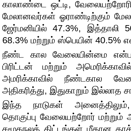
காலாண்டை ஒட்டி
,
வேலையற்றோரில
மேலானவர்கள் ஓராண்டிற்கும் மேலா
ஜேர்மனியில்
47.3%,
இத்தாலி
5
68.3%
மற்றும் ஸ்பெயின்
40.5%
எ
நீண்ட கால வேலையின்மை என்ப
பிரிட்டன் மற்றும் அமெரிக்காவில
அமரிக்காவில் நீண்டகால வேல
அதிகரித்து
,
இதுகாறும் இல்லாத சா
இந்த நாடுகள் அனைத்திலும்
தொகுப்பு வேலையற்றோர் மற்றும் அவ
சமூகநலத் திட்டங்கள் மீதான தா