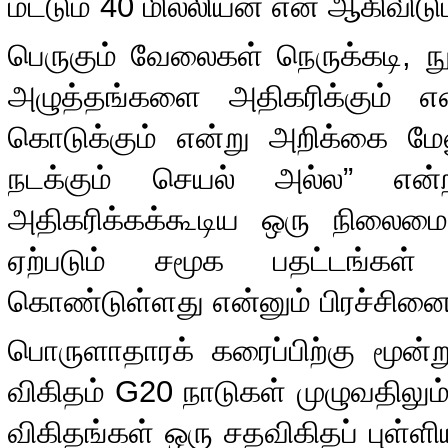
மட்டும்
40
மில்லியன் என ஆகிவிடும
பெருகும் வேலைகள் நெருக்கடி
,
ந
அழுத்தங்களை அதிகரிக்கும் என
கொடுக்கும் என்று அறிக்கை மேலு
நடக்கும் செயல் அல்ல
”
என
அதிகரிக்கக்கூடிய ஒரு நிலைமை
ஏற்படும் சமூக பதட்டங்கள்
கொண்டுள்ளது என்னும் பிரச்சி
பொருளாதாரக் கரைப்பிற்கு மூன்ற
விகிதம்
G20
நாடுகள் முழுவதிலு
விகிதங்கள் ஒரு சதவிகிதப் புள்ளி