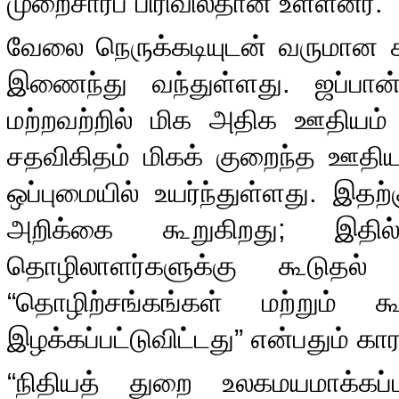
முறைசாரப் பிரிவில்தான் உள்ளனர்
.
வேலை நெருக்கடியுடன் வருமான ச
இணைந்து வந்துள்ளது
.
ஜப்பான
மற்றவற்றில் மிக அதிக ஊதியம் 
சதவிகிதம் மிகக் குறைந்த ஊத
ஒப்புமையில் உயர்ந்துள்ளது
.
இதற்
அறிக்கை கூறுகிறது
;
இதி
தொழிலாளர்களுக்கு கூடுதல் 
“
தொழிற்சங்கங்கள் மற்றும் க
இழக்கப்பட்டுவிட்டது
”
என்பதும் க
“
நிதியத் துறை உலகமயமாக்கப்பட்