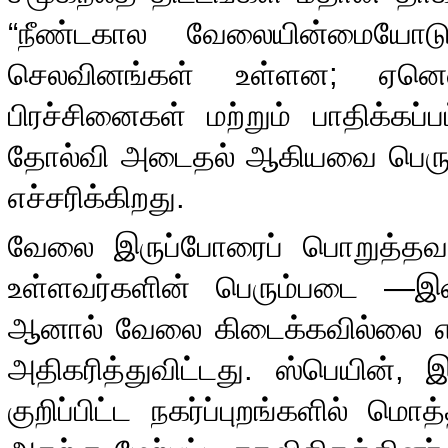
“
நீண்டகால வேலையின்மையோட
செலவினங்கள் உள்ளன
;
ஏனெ
பிரச்சினைகள் மற்றும் பாதிக்கப்
தோல்வி அடைதல் ஆகியவை பெருக
எச்சரிக்கிறது
.
வேலை இருப்போரைப் பொறுத்த
உள்ளவர்களின் பெரும்படை
—
இன
ஆனால் வேலை கிடைக்கவில்லை என
அதிகரித்துவிட்டது
.
ஸ்பெயின்
,
இ
குறிப்பிட்ட நகர்ப்புறங்களில் ம