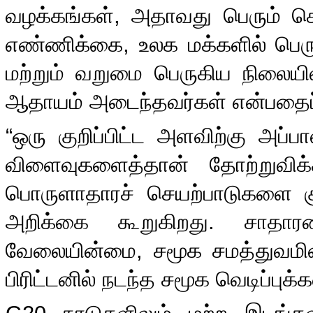
வழக்கங்கள்
,
அதாவது பெரும் ச
எண்ணிக்கை
,
உலக மக்களில் பெ
மற்றும் வறுமை பெருகிய நிலையில்
ஆதாயம் அடைந்தவர்கள் என்பதைப் 
“
ஒரு குறிப்பிட்ட அளவிற்கு அப்பா
விளைவுகளைத்தான் தோற்றுவிக்
பொருளாதாரச் செயற்பாடுகளை குறை
அறிக்கை கூறுகிறது
.
சாதார
வேலையின்மை
,
சமூக சமத்துவமி
பிரிட்டனில் நடந்த சமூக வெடிப்பு