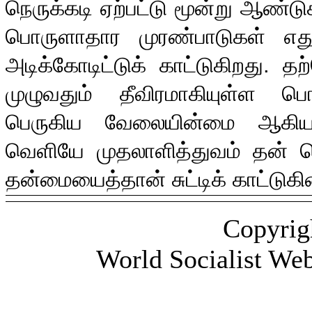
நெருக்கடி ஏற்பட்டு மூன்று ஆண்டு
பொருளாதார முரண்பாடுகள் எதுவ
அடிக்கோடிட்டுக் காட்டுகிறது
.
தற
முழுவதும் தீவிரமாகியுள்ள பொர
பெருகிய வேலையின்மை ஆகியவ
வெளியே முதலாளித்துவம் தன் ந
தன்மையைத்தான் சுட்டிக் காட்டுக
Copyrig
World Socialist Web 