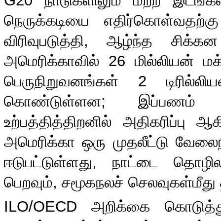
G20
நாடுகளிலும் மற்ற இடங்
நெருக்கடியை எதிர்கொள்வதற்க
விரிவுபடுத்தி
,
ஆழ்ந்த சிக்கன
அமெரிக்காவில்
26
மில்லியன் ம
பெருநிறுவனங்கள்
2
டிரில்ல
கொண்டுள்ளன
;
இப்பணம் ஆ
உற்பத்தித்திறனில் அதிகரிப்பு ஆ
அமெரிக்கா ஒரு முதலீட்டு வேலைநி
ஈடுபட்டுள்ளது
,
நாட்டை தொழில
பெறவும்
,
சமூகநலச் செலவுகள்மீது தா
ILO/OECD
அறிக்கை கொடுத்