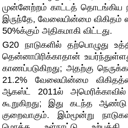
முன்னேற்றம் காட்டத் தொடங்கிய
இருந்தே
,
வேலையின்மை விகிதம் ஸ
50%
க்கும் அதிகமாகி விட்டது
.
G20
நாடுகளில் தற்பொழுது உத
தென்னாபிரிக்காதான் உயர்ந்துள்ள
காணப்படுகிறது
;
அதற்கு நெருக்க
21.2%
வேலையின்மை விகிதத
ஆகஸ்ட்
2011
ல் அமெரிக்காவில
கூறுகிறது
;
இது கடந்த ஆண்டு 
குறைவாகும்
.
இம்மூன்று நாடுக
மொத்த உள்நாட்டு உற்பத்தி