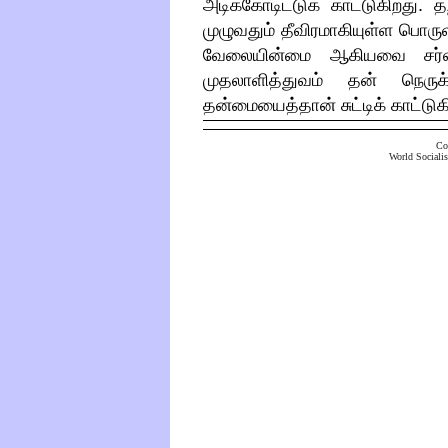
அடிக்கோடிட்டுக் காட்டுகிறது
.
த
முழுவதும் தீவிரமாகியுள்ள பொருள
வேலையின்மை ஆகியவை சர்வா
முதலாளித்துவம் தன் நெரு
தன்மையைத்தான் சுட்டிக் காட்டு
Co
World Socialis