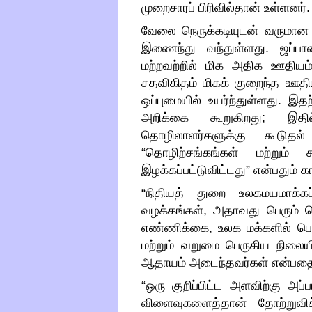
முறைசாரப் பிரிவில்தான் உள்ளனர்
.
வேலை நெருக்கடியுடன் வருமான 
இணைந்து வந்துள்ளது
.
ஜப்பா
மற்றவற்றில் மிக அதிக ஊதியம்
சதவிகிதம் மிகக் குறைந்த ஊத
ஒப்புமையில் உயர்ந்துள்ளது
.
இதற
அறிக்கை கூறுகிறது
;
இதி
தொழிலாளர்களுக்கு கூடுதல்
“
தொழிற்சங்கங்கள் மற்றும் 
இழக்கப்பட்டுவிட்டது
”
என்பதும் 
“
நிதியத் துறை உலகமயமாக்கப்பட
வழக்கங்கள்
,
அதாவது பெரும் 
எண்ணிக்கை
,
உலக மக்களில் ப
மற்றும் வறுமை பெருகிய நிலையில
ஆதாயம் அடைந்தவர்கள் என்பதைப் 
“
ஒரு குறிப்பிட்ட அளவிற்கு அப்ப
விளைவுகளைத்தான் தோற்றுவிக