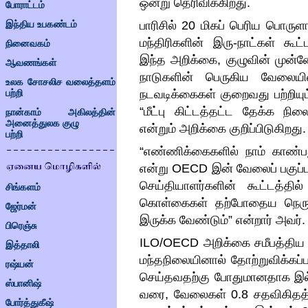
ஒன்று தெரிவிக்கிறது
.
போராட்டம்
பாரிசில்
20
மிகப் பெரிய பொரு
இந்திய உபகண்டம்
மந்திரிகளின் இரு
-
நாட்கள் கூட்
நினைவகம்
இந்த அறிக்கை
,
குழுவின் முன்ன
ஆவணங்கள்
நாடுகளின் பெருகிய வேலையி
உலக சோசலிச வலைத்தளம்
நடவடிக்கைகள் குறைவது பற்றியும்
பற்றி
“
மீட்பு கிட்டத்தட்ட தேக்க நி
நான்காம் அகிலத்தின்
அனைத்துலக குழு
என்றும் அறிக்கை குறிப்பிடுகிறது
.
பற்றி
“
எண்ணிக்கைகளில் நாம் காண்பத
என்று
OECD
இன் வேலைப் பகுப்ப
செய்தியாளர்களின் கூட்டத்தில்
சிங்களம்
கொள்கைகள் தற்போதைய நெருக்
ஜேர்மன்
இருக்க வேண்டும்
”
என்றார் அவர்
.
பிரெஞ்சு
ILO/OECD
அறிக்கை சமீபத்திய
இத்தாலி
மந்தநிலையினால் தோற்றுவிக்கப்ப
ரஷ்யன்
செய்தவதற்கு போதுமானதாக இல்ல
ஸ்பானிஷ்
வரை
,
வேலைகள்
0.8
சதவிகிதத்
போர்த்துகீஷ்