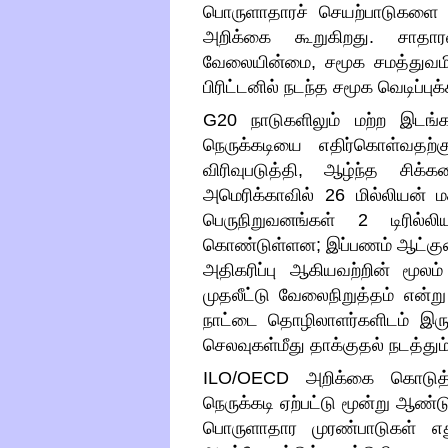
பொருளாதாரச் செயற்பாடுகளை குற
அறிக்கை கூறுகிறது
.
சாதா
வேலையின்மை
,
சமூக சமத்துவம
பிரிட்டனில் நடந்த சமூக வெடிப்ப
G20
நாடுகளிலும் மற்ற இடங
நெருக்கடியை எதிர்கொள்வதற்
விரிவுபடுத்தி
,
ஆழ்ந்த சிக்க
அமெரிக்காவில்
26
மில்லியன் 
பெருநிறுவனங்கள்
2
டிரில்
கொண்டுள்ளன
;
இப்பணம் ஆட்குற
அதிகரிப்பு ஆகியவற்றின் மூலம
முதலீட்டு வேலைநிறுத்தம் என்று
நாட்டை தொழிலாளர்களிடம் இரு
செலவுகள்மீது தாக்குதல் நடத்தும்ப
ILO/OECD
அறிக்கை கொடுத
நெருக்கடி ஏற்பட்டு மூன்று ஆண்ட
பொருளாதார முரண்பாடுகள் எது