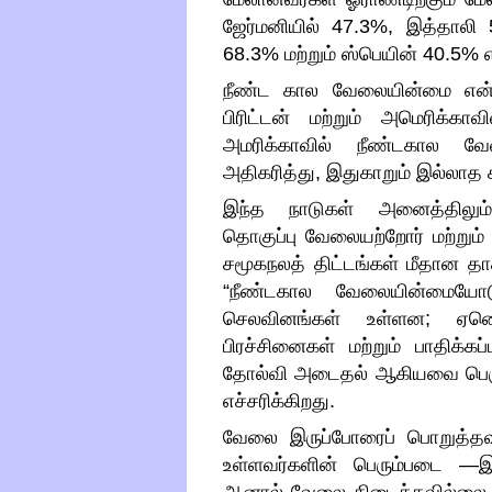
ஜேர்மனியில்
47.3%,
இத்தாலி
68.3%
மற்றும் ஸ்பெயின்
40.5%
நீண்ட கால வேலையின்மை என்
பிரிட்டன் மற்றும் அமெரிக்காவி
அமரிக்காவில் நீண்டகால வே
அதிகரித்து
,
இதுகாறும் இல்லாத 
இந்த நாடுகள் அனைத்திலும்
தொகுப்பு வேலையற்றோர் மற்றும் அ
சமூகநலத் திட்டங்கள் மீதான த
“
நீண்டகால வேலையின்மையோ
செலவினங்கள் உள்ளன
;
ஏன
பிரச்சினைகள் மற்றும் பாதிக்கப
தோல்வி அடைதல் ஆகியவை பெரு
எச்சரிக்கிறது
.
வேலை இருப்போரைப் பொறுத்த
உள்ளவர்களின் பெரும்படை
—
இ