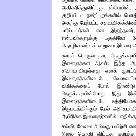
ஆனால் வேலை கிடைக்கவில்லை எ
அதிகரித்துவிட்டது
.
ஸ்பெயின்
,
குறிப்பிட்ட நகர்ப்புறங்களில் 
அதற்கு மேற்பட்ட சதவிகிதத்தினர
பார்ப்பவர்கள் என இருந்தனர்
என்பவர்களுக்கு பகுதிநேர
தொழிலாளர்கள் வறுமை இடரை அத
உலகப் பொருளாதார நெருக்கடியினா
இளைஞர்கள் ஆவர்
;
இந்த அ
தீவிரமாகியுள்ளது எனக் குறிப்ப
இளைஞர்களிடையே வேலையின்
விகிதத்தைப் போல் இரண்ட
நெருக்கடியின்போது இது இன்
இளைஞர்களிடையே உத்தியோகப
இருமடங்கிற்கும் மேல் அதிகமாக
ஆபிரிக்க இளைஞர்களில் பாதிக்க
கல்வி
,
வேலை அல்லது பயிற்சி என
நிலை பெருகி விட்டது குறித்து