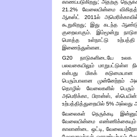
காணப்படுகிறது
;
அதற்கு நெருக்
21.2%
வேலையின்மை விகித
ஆகஸ்ட்
2011
ல் அமெரிக்காவி
கூறுகிறது
;
இது கடந்த ஆண்டு 
குறைவாகும்
.
இம்மூன்று நாடு
மொத்த உள்நாட்டு உற்பத்தி
இணைந்துள்ளன
.
G20
நாடுகளிடையே உலக நெ
பலவகையிலும் மாறுபட்டுள்ள நி
என்பது மிகக் கடுமையான பாதி
பெரும்பாலான முன்னேற்றம் அட
தொழில் வேலைகளில் பெரும் 
அமெரிக்கா
,
பிரான்ஸ்
,
ஸ்பெயின்
உற்பத்தித்துறையில்
5%
அல்லது அ
வேலைகள் நெருக்கடி இன்னும்
வேலையின்மை எண்ணிக்கையும் த
காலாண்டை ஒட்டி
,
வேலையற்றோரி
மேலானவர்கள் ஓராண்டிற்கும் மேல