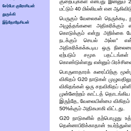
குறைப்புக்கள் என்பது இன்னும்
சேர்போ குரோசியன்
மட்டும்
40
மில்லியன் என ஆகிவிட
துருக்கி
பெருகும் வேலைகள் நெருக்கடி
,
இந்தோநேசியன்
அழுத்தங்களை அதிகரிக்கும் எ
கொடுக்கும் என்று அறிக்கை மேல
நடக்கும் செயல் அல்ல
”
என
அதிகரிக்கக்கூடிய ஒரு நிலைம
ஏற்படும் சமூக பதட்டங்கள
கொண்டுள்ளது என்னும் பிரச்ச
பொருளாதாரக் கரைப்பிற்கு மூன்
விகிதம்
G20
நாடுகள் முழுவதில
விகிதங்கள் ஒரு சதவிகிதப் புள்ள
முன்னேற்றம் காட்டத் தொடங்கிய
இருந்தே
,
வேலையின்மை விகிதம் 
50%
க்கும் அதிகமாகி விட்டது
.
G20
நாடுகளில் தற்பொழுது உ
தென்னாபிரிக்காதான் உயர்ந்துள்