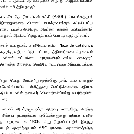
ர நெருக்கடி ஆரம்பித்ததில் இருந்து ஆளும்பிரிவினால்
ளில் சமீபத்தியதாகும்.
ோசலிச தொழிலாளர்கள் கட்சி (
PSOE)
அரசாங்கத்தால்
 இராணுவத்தை விமானப் போக்குவரத்துக் கட்டுப்பாட்டு
ராகப் பயன்படுத்தியது. அவர்கள் தங்கள் ஊதியங்களில்
க்குதல் ஆகியவற்றிற்கு எதிராகப் போராடி வந்திருந்தனர்.
களைச் சுட்டதுடன், பார்சிலோனாவின்
Plaza de Catalunya
ளுக்கு எதிராக ஆர்ப்பாட்டம் நடத்தியவர்களை அடிக்கவும்
ொலிசார் கட்டலினா பாராளுமன்றம் கல்வி, சுகாதாரப்
ல் கொடுத்த நேரத்தில் வெளியே நடைபெற்ற ஆர்ப்பாட்டத்தை
ுகிறது. பொது வேலைநிறுத்தத்திற்கு முன், மாணவர்களும்
 வலென்சியாவில் கல்வித்துறை வெட்டுக்களுக்கு எதிராக
ந்தியப் போலிஸ் தலைவர்
“
விரோதிகள்
”
என்று விபரித்தபின்,
டனர்.
தி ஊடகம் அடக்குமுறைக்கு ஆதரவு கொடுத்து, அதற்கு
சிக்கன நடவடிக்கை எதிர்ப்புக்களுக்கு எதிராக பாசிச
து. உதாரணமாக 1903ல் அது நிறுவப்பட்டதில் இருந்து
யையும் ஆதரித்துவரும்
ABC
நாளேடு, அராசங்கத்திற்கு