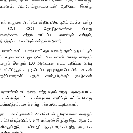
த் தனிநபர்கள், அமைப்புக்களின் பெயர்களை பிரசுரம் செய்தது.
புவாதிகள், தீவிரபோக்குடையவர்கள்
”
ஆகியோர் இலக்கு
உள்துறை பிராந்திய மந்திரி பிலிப் புயிக் செவ்வாயன்று
களான
CNT, CGT
தொழிற்சங்கங்கள் பொது
களுக்காக குற்றம் சாட்டப்பட வேண்டும் என்றும்,
ருத்தப்பட வேண்டும் என்றும் கூறினார்.
டையாளம் காட்ட வசதியாக
”
ஒரு வலைத் தளம் நிறுவப்படும்
ன்னும் கடுமையான முறையில் அடையாளச் சோதனைகளும்
ன்றும் இன்னும் 100 அதிகமான கலக எதிர்ப்புப் பிரிவு
ுயிக் விவிரித்துள்ளபடி ஐரோப்பா முழுவதும் பொலிஸ் படைகள்
ர்ப்பாளர்கள்
”
தேடிக் கண்டுபிடிக்கும் முயற்சிகள்
 அரசாங்கம் சட்டத்தை மாற்ற விரும்புகிறது, அதையொட்டி
 பயன்படுத்தப்பட்ட பயங்கரவாத எதிர்ப்புச் சட்டம் பொது
பயன்படுத்தப்படலாம் என்று ஏற்கனவே கூறியுள்ளார்.
திட்ட வெட்டுக்களில் 27 பில்லியன் யூரோக்களை சுமத்தும்
ாட்டு உற்பத்தியில் 8.5 % என்பதில் இருந்து இந்த ஆண்டே
யினினதும் ஐரோப்பாவினதும் ஆளும் வர்க்கம் இது ஜனநாயக
நன்கு அறியும்.