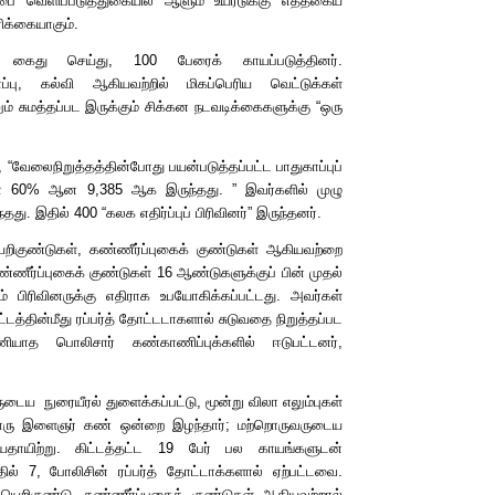
்பை வெளிப்படுத்துகையில் ஆளும் உயரடுக்கு எத்தகைய
ிக்கையாகும்.
 கைது செய்து, 100 பேரைக் காயப்படுத்தினர்.
ுகாப்பு, கல்வி ஆகியவற்றில் மிகப்பெரிய வெட்டுக்கள்
ும் சுமத்தப்பட இருக்கும் சிக்கன நடவடிக்கைகளுக்கு
“
ஒரு
ி,
“
வேலைநிறுத்தத்தின்போது பயன்படுத்தப்பட்ட பாதுகாப்புப்
ின் 60% ஆன 9,385 ஆக இருந்தது.
”
இவர்களில் முழு
ந்தது. இதில் 400
“
கலக எதிர்ப்புப் பிரிவினர்
”
இருந்தனர்.
ெறிகுண்டுகள், கண்ணீர்ப்புகைக் குண்டுகள் ஆகியவற்றை
கண்ணீர்ப்புகைக் குண்டுகள் 16 ஆண்டுகளுக்குப் பின் முதல்
ரிவினருக்கு எதிராக உபயோகிக்கப்பட்டது. அவர்கள்
டத்தின்மீது ரப்பர்த் தோட்டடாகளால் சுடுவதை நிறுத்தப்பட
ியாத பொலிசார் கண்காணிப்புக்களில் ஈடுபட்டனர்,
ுடைய நுரையீரல் துளைக்கப்பட்டு, மூன்று விலா எலும்புகள்
மற்றொரு இளைஞர் கண் ஒன்றை இழந்தார்; மற்றொருவருடைய
யதாயிற்று. கிட்டத்தட்ட 19 பேர் பல காயங்களுடன்
தில் 7
,
போலிசின் ரப்பர்த் தோட்டாக்களால் ஏற்பட்டவை.
றிகுண்டு, கண்ணீர்ப்புகைக் குண்டுகள் ஆகியவற்றால்