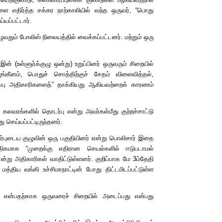
களை எதிர்த்த சக்கர நாற்காலியில் வந்த ஒருவர்,
“
பொது
்யப்பட்டார்.
ுழுவதும் போலிஸ் நிலையத்தில் வைக்கப்பட்டனர். மற்றும் ஒரு
y
இன்
(
உள்ளூர்க்குழு ஒன்று) உறுப்பினர் ஒருவரும் சிறையில்
கீனம், பொதுச் சொத்திற்குச் சேதம் விளைவித்தல்,
ப்பு அதிகாரிகளைத்
”
தாக்கியது ஆகியவற்றைக் காரணம்
லவரங்களில் தொடர்பு என்று அவர்கள்மீது குற்றச்சாட்டு
செய்யப்பட்டிருந்தனர்.
ர்புடைய குழுவின் ஒரு பகுதியினர் என்று பொலிசார் இதை
 அதிகமாக
“
முறைக்கு எதிரான செயல்களில் ஈடுபடாமல்
ன்று அதிகாரிகள் வாதிட்டுள்ளனர். குறிப்பாக மே 3ம்தேதி
்திய வங்கி உச்சிமாநாட்டின் போது திட்டமிடப்பட்டுள்ள
ும் என்பதற்காக ஒருவரைச் சிறையில் அடைப்பது என்பது