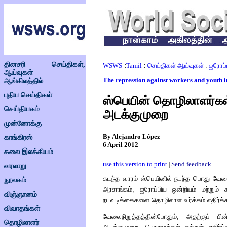
தினசரி செய்திகள்,
:
:
WSWS
Tamil
செய்திகள் ஆய்வுகள்
:
ஐரோப்
ஆய்வுகள்
The repression against workers and youth i
ஆங்கிலத்தில்
புதிய செய்திகள்
ஸ்பெயின் தொழிலாளர்கள
செய்தியகம்
அடக்குமுறை
முன்னோக்கு
By Alejandro López
காங்கிரஸ்
6 April 2012
கலை இலக்கியம்
use this version to print
Send feedback
|
வரலாறு
கடந்த வாரம் ஸ்பெயினில் நடந்த பொது வேலை
நூலகம்
அரசாங்கம், ஐரோப்பிய ஒன்றியம் மற்றும
விஞ்ஞானம்
நடவடிக்கைகளை தொழிலாள வர்க்கம் எதிர்க்க
விவாதங்கள்
வேலைநிறுத்தத்தின்போதும், அதற்குப் பின
தொழிலாளர்