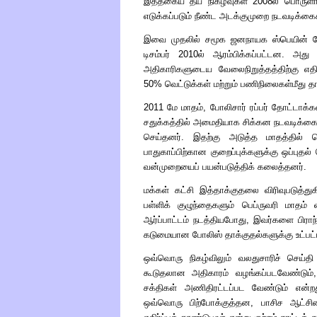
இத்தகைய தீய நிகழ்வுகள் 2008ல் பொருளாதா
எடுக்கப்படும் நீண்ட அடக்குமுறை நடவடிக்கைக
இவை முதலில் சமூக ஜனநாயக ஸ்பெயின் ச
டிசம்பர் 2010ல் ஆரம்பிக்கப்பட்டன. அது
அதிகாரிகளுடைய வேலைநிறுத்தத்திற்கு எதி
50% வெட்டுக்கள் மற்றும் பணிநிலைகள்மீது தா
2011 மே மாதம், போலிசார் ரப்பர் தோட்டாக்
சதுக்கத்தில் அமைதியாக சிக்கன நடவடிக்கைக
செய்தனர். இதற்கு அடுத்த மாதத்தில் ப
பாதுகாப்பிற்கான குறைப்புக்களுக்கு ஒப்புத
வன்முறையைப் பயன்படுத்திக் கலைத்தனர்.
மக்கள் கட்சி இத்தாக்குதலை விரிவுபடுத்த
பள்ளிக் குழுந்தைகளும் பெப்ருவரி மாதம்
ஆர்ப்பாட்டம் நடத்தியபோது, இவர்களை பிரா
கடுமையான போலிஸ் தாக்குதல்களுக்கு உட்பட்
ஒவ்வொரு நிகழ்விலும் வலதுசாரிச் செய்
கூடுதலான அதிகாரம் வழங்கப்படவேண்டும், 
சக்திகள் அணிதிரட்டப்பட வேண்டும் என்ற
ஒவ்வொரு பிற்போக்குத்தன, பாசிச ஆட்சி