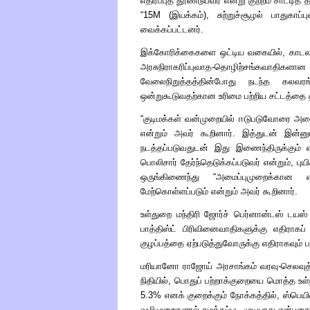
எதிர்ப்புத் தூண்டுபவர் என்று குற்றம் சாட்டி
“
15
M (
இயக்கம்), சுற்றுச்சூழல் பாதுகாப்
வைக்கப்பட்டனர்.
இக்கோரிக்கைகளை ஒட்டிய வகையில், காடலான் 
அரசுநிராகரிப்புவாத-தொழிற்சங்கவாதி
வேலைநிறுத்தத்தின்போது நடந்த கலவரங்
ஒன்றுகூடுவதற்கான உரிமை பற்றிய சட்டத்தை தி
“
குடிமக்கள் வன்முறையில் ஈடுபடுவோரை அ
என்றும் அவர் கூறினார். இத்துடன் இ
நடத்தப்படுவதுடன் இது இணைந்திருக்கும் எ
பொலிசார் தேர்ந்தெடுக்கப்படுவர் என்றும், ப
ஒருங்கிணைந்து
“
அமைப்புமுறைக்கான எதி
மேற்கொள்ளப்படும் என்றும் அவர் கூறினார்.
உள்துறை மந்திரி ஜோர்ச் பெர்னான்டஸ் டயஸ்
பாத்திஸ்ட் பிரிவினைவாதிகளுக்கு எதிராகப்
குழப்பத்தை ஏற்படுத்துவோருக்கு எதிராகவும் 
மரியானோ ராஜோய் அரசாங்கம் வரவு
-
செலவுத்
நிதியில், பொதுப் பற்றாக்குறையை மொத்த உள்ந
5.3% எனக் குறைக்கும் நோக்கத்தில், ஸ்பெ
வழிமுறைகளால் சுமத்தப்பட முடியாது என்பதை 