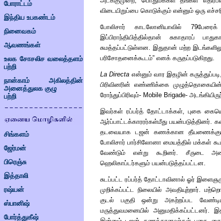
அடக்குமுறை, பொதுமக்கள் தங்கள் எதிர்ப
போராட்டம்
விடையிறுப்பை கொடுக்கும் என்னும் ஒரு எச்சர
இந்திய உபகண்டம்
போலிசார் காடலோனியாவில் 79பேரைக்
நினைவகம்
இப்பிராந்தியித்தில்தான் சுகாதாரப் பாத
ஆவணங்கள்
சுமத்தப்பட்டுள்ளன. இதுதான் மற்ற இடங்களில
பரிசோதனைக்கூடம்
”
எனக் கருதப்படுகிறது.
உலக சோசலிச வலைத்தளம்
பற்றி
La Directa
என்னும் வார இதழின் கருத்துப்பட
நான்காம் அகிலத்தின்
பிரிவினரின் எண்ணிக்கை முழுத்தொகைய
அனைத்துலக குழு
ரோந்துப்பிரிவும்-
Mobile Brigade
- அடங்கியிரு
பற்றி
இவர்கள் ரப்பர்த் தோட்டாக்கள், புகை கைய
ஆர்ப்பாட்டக்காரரர்கள்மீது பயன்படுத்தினர். 
தடவையாக டஜன் கணக்கான தீயணைக்கும் பி
சிங்களம்
போலிசார் பார்சிலோனா மையத்தில் மக்கள் கூட்
ஜேர்மன்
வேண்டும் என்று கூறினர். சீருடை அண
பிரெஞ்சு
ஹெலிகாப்டர்களும் பயன்படுத்தப்பட்டன.
இத்தாலி
சுடப்பட்ட ரப்பர்த் தோட்டாவினால் ஓர் இளைஞர
ரஷ்யன்
முறிக்கப்பட்ட நிலையில் அவதியுற்றார். 
குடல் பகுதி ஒன்று அகற்றப்பட வேண்டி
ஸ்பானிஷ்
மருத்துவமனையில் அனுமதிக்கப்பட்டனர். இ
போர்த்துகீஷ்
இன்னும் டஜன் கணக்கானவர்கள் புகை கையெ