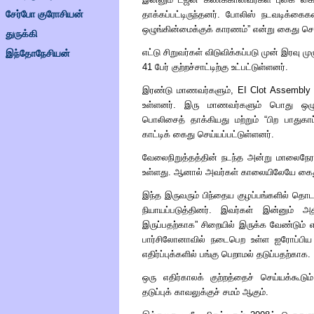
சேர்போ குரோசியன்
தாக்கப்பட்டிருந்தனர். போலிஸ் நடவடிக்கை
ஒழுங்கின்மைக்குக் காரணம்
”
என்று கைது செய
துருக்கி
எட்டு சிறுவர்கள் விடுவிக்கப்படு முன் இரவு ம
இந்தோநேசியன்
41 பேர் குற்றச்சாட்டிற்கு உட்பட்டுள்ளனர்.
இரண்டு மாணவர்களும்,
EI Clot Assembl
உள்ளனர். இரு மாணவர்களும் பொது ஒழுங்
பொலிசைத் தாக்கியது மற்றும்
“
பிற பாதுகா
காட்டிக் கைது செய்யப்பட்டுள்ளனர்.
வேலைநிறுத்தத்தின் நடந்த அன்று மாலைநேர க
உள்ளது. ஆனால் அவர்கள் காலையிலேயே கைது 
இந்த இருவரும் பிந்தைய குழப்பங்களில் தொட
நியாயப்படுத்தினர். இவர்கள் இன்னும்
இருப்பதற்காக
”
சிறையில் இருக்க வேண்டும் எ
பார்சிலோனாவில் நடைபெற உள்ள ஐரோப்பிய மத
எதிர்ப்புக்களில் பங்கு பெறாமல் தடுப்பதற்காக.
ஒரு எதிர்காலக் குற்றத்தைச் செய்யக்கூட
தடுப்புக் காவலுக்குச் சமம் ஆகும்.