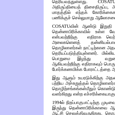
தெரியவந்துள்ளது
.
COS
அதிருப்தியைத்
திசைதிருப்ப
,
அ
மாதத்தில்
எந்தக்
கோரிக்கைக
பணிக்குச்
செல்லுமாறு
ஆலோசன
COSATU
வின்
ஆண்டு
இறுதி
தென்னாபிரிக்காவில்
உள்ள
வ
என்பவற்றிற்கு
எதிராக
வெற
அலைகளெனத்
தன்னியல்ப
தொழிலாளர்கள்
நாட்டிற்கான
அத
தெரியப்படுத்தியுள்ளனர்
.
மில்லி
பொறுமை
இழந்து
வறு
ஆகியவற்றிற்கு
எதிராகவும்
பொரு
போர்க்கணமிக்க
போராட்டத்தை
ஆ
இது ஆளும்
உயரடுக்கிற்கு
அதன
பற்றிய
அச்சுறுத்தல்
தொழிலாளர்
தொழிற்சங்கங்கள்மீதும்
கொண்டு
வளர்கிறது
என்ற எச்சரிக்கையாகு
1994
ல்
நிறப்பாகுபாட்டிற்கு
முடிவை
இருந்து
தென்னாபிரிக்காவை
ஆப
ஆட்சி செலுத்திவருகிறது. தொழ