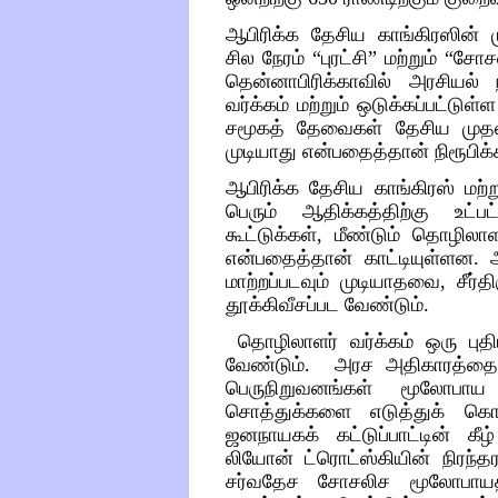
ஆபிரிக்க தேசிய காங்கிரஸின்
சில
நேரம்
“
புரட்சி
”
மற்றும்
“
சோசல
தென்னாபிரிக்காவில்
அரசியல்
வர்க்கம்
மற்றும்
ஒடுக்கப்பட்டுள்ள
சமூகத்
தேவைகள்
தேசிய
முத
முடியாது
என்பதைத்தான்
நிரூபிக
ஆபிரிக்க தேசிய காங்கிர
ஸ் மற்ற
பெரும்
ஆதிக்கத்திற்கு
உட்ப
கூட்டுக்கள்
,
மீண்டும்
தொழிலாள
என்பதைத்தான்
காட்டியுள்ளன
.
மாற்றப்படவும்
முடியாதவை
,
சீர்
தூக்கிவீசப்பட
வேண்டும்
.
தொழிலாளர்
வர்க்கம்
ஒரு
புத
வேண்டும்.
அரச அதிகாரத்தை
பெருநிறுவனங்கள்
மூலோபாய
சொத்துக்களை
எடுத்துக்
கொ
ஜனநாயகக்
கட்டுப்பாட்டின் கீழ்
லியோன்
ட்ரொட்ஸ்கியின்
நிரந்தர
சர்வதேச
சோசலிச
மூலோபாய