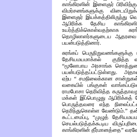
காங்கிரஸின்
இளைஞர்
பிரிவிற்கு
விமர்சனங்களுக்கு
விடையிறுக்
இளைஞர்
இயக்கத்திலிருந்து
வெ
ஆபிரிக்க
தேசிய
காங்கிரஸி
உயர்த்திக்கொள்வதற்காக
சுர
தொழிலாளர்களுடைய
ஆதரவை
பயன்படுத்தினார்
.
சுரங்கப்
பெருநிறுவனங்களுக்கு
தேசியமயமாக்கல்
குறித்த
“
மூலோபாய
அரசாங்க
சொத்து
பயன்படுத்தப்பட்டுள்ளது
.
அதா
ஏற்ப
“
சமநிலைக்கான
சான்றுகள
வகையில்
பங்குகள்
வாங்கப்பட
ராமபோசா
தெரிவித்த
கருத்தாவத
மக்கள்
இப்பொழுது
ஆபிரிக்கத்
பொருத்தவரை
எந்த
நிலைப்பட
தெரிந்துகொள்ள
வேண்டும்
.”
தன
கூட்டமைப்பு
, “
முழுத்
தேசியமயம
செயல்படுத்தக்கூடிய
விருப்புரிம
காங்கிரஸின்
தீர்மானத்தை
”
வரவே