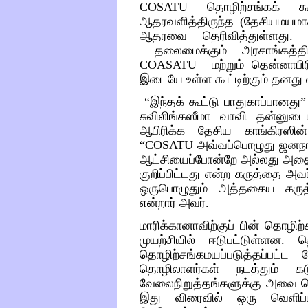
COSATU
தொழிற்சங்கக்
க
ஆதரவளித்திருந்த
(
தேசியமயமாக
ஆதரவை
தெரிவித்துள்ளது
தலைமைக்கும்
அரசாங்கத்திற
COASATU
மற்றும்
தென்னாபிர
இடையே
உள்ள
கூட்டிற்கும்
தனது
“
இந்தக்
கூட்டு
பாதுகாப்பானது
சுவிலிங்கஸீமா
வாவி
தன்னுடை
ஆபிரிக்க
தேசிய
காங்கிரஸின்
“COSATU
அவ்வப்பொழுது
ஜனந
ஆட்சியைப்போன்றே
அல்லது
அதை
குறிப்பிட்டது
என்ற
கருத்தை
அவர
ஒருபொழுதும்
அத்தகைய
கரு
என்றார்
அவர்
.
மாரிக்கானாவிற்குப்
பின்
தொழிற்ச
முயற்சியில்
ஈடுபட்டுள்ளன
.
த
தொழிற்சங்கமயப்படுத்தப்பட்ட
ம
தொழிலாளர்கள்
நடத்தும்
க
வேலைநிறுத்தங்களுக்கு
அவை
இது
விரைவில்
ஒரு
வெளிப