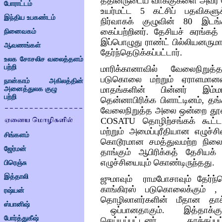
த்தினருடைய
வாக்குகளை
அவர்
போராட்டம்
உயர்மட்ட
5
கட்சிப்
பதவிகளுக
இந்திய உபகண்டம்
நிர்வாகக்
குழுவின்
80
இடங்
கைப்பற்றினர்
.
தேசியச்
சுரங்கத்
நினைவகம்
இப்பொழுது
ராண்ட்
பில்லியனரும
ஆவணங்கள்
தேர்ந்தெடுக்கப்பட்டார்
.
உலக சோசலிச வலைத்தளம்
பற்றி
மாரிக்கானாவில்
வேலைநிறுத்தத
படுகொலை
மற்றும்
ஏராளமானவ
நான்காம் அகிலத்தின்
மாதங்களின்
பின்னர்
இம்ம
அனைத்துலக குழு
பற்றி
தென்னாபிரிக்க
பிளாட்டினம்
,
தங்
வேலைநிறுத்த
அலை
ஒன்றை
தூ
COSATU
தொழிற்சங்கக்
கூட்ட
மற்றும்
அமைப்புரீதியான
எழுச்ச
சிங்களம்
கொடூரமான
சமத்துவமற்ற
நில
ஜேர்மன்
தாங்கும்
ஆபிரிக்கத்
தேசியக்
எழுச்சியையும்
கொண்டிருந்தது
.
பிரெஞ்சு
இத்தாலி
ஜுமாவும்
ராமபோசாவும்
தேர்ந
காங்கிரஸ்
படுகொலைக்கும்
ரஷ்யன்
தொழிலாளர்களின்
மீதான
தாக
ஸ்பானிஷ்
ஒப்பானதாகும்
.
இத்தாக்கு
போர்த்துகீஷ்
செய்யப்பட்டனர்
,
தாக்கப்ப