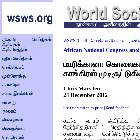
தினசரி செய்திகள்,
:
WSWS
:
Tamil
செய்திகள் ஆய்வுகள்
:
முன்ன
ஆய்வுகள்
African National Congress ano
ஆங்கிலத்தில்
புதிய செய்திகள்
மாரிக்கானா கொலைகார
செய்தியகம்
காங்கிரஸ் முடிசூட்டுக
முன்னோக்கு
காங்கிரஸ்
Chris Marsden
கலை இலக்கியம்
24 December 2012
வரலாறு
use this version to print
|
Send feedback
நூலகம்
கடந்த
வாரம்
ஆபிரிக்க
த
விஞ்ஞானம்
தேர்ந்தெடுக்கப்பட்ட
பிரதிநிதிகள
விவாதங்கள்
தலைவராகத்
தேர்ந்தெடுத்தத
தொழிலாளர்