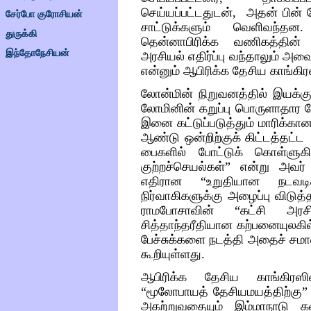
செய்யப்பட்டதுடன்
,
அதன்
பின்
சேர்போ குரோசியன்
சாட்டுக்களும்
வெளிவந்தன
துருக்கி
தென்னாபிரிக்க
வணிகத்தின்
இந்தோநேசியன்
அரசியல்
எதிர்ப்பு
வந்தாலும்
அவ
என்னும்
ஆபிரிக்க
தேசிய
காங்கிர
லோன்மின்
நிறுவனத்தில்
இயக்கு
லோமினின்
கறுப்பு
பொருளாதார
ம
இனை
கட்டுப்படுத்தும்
மாரிக்கான
ஆண்டு
ஒன்றிற்குக்
கிட்டத்தட்ட
பைகளில்
போட்டுக்
கொள்ளுகிற
குற்றச்செயல்கள்
”
என்று
அவர்
எதிரான
“
உறுதியான
நடவடி
நிர்வாகிகளுக்கு
அழைப்பு
விடுத்த
ராமபோசாவின்
“
கட்சி
அரசி
சித்தாந்தரீதியான
கற்பனையுலகில
பேச்சுக்களை
நடத்தி
அதைச்
சமா
கூறியுள்ளது
.
ஆபிரிக்க
தேசிய
காங்கிரஸி
“
மூலோபாயத்
தேசியமயத்திற்கு
அகற்றுவதையும்
இம்மாநாடு
க