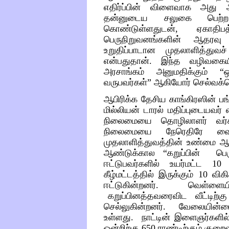
எதிர்ப்பின்
விளைவாக
அது
தன்னுடைய
சலுகை
பெற்ற
கொண்டுள்ளதுடன், ஏகாதிபத்
பெருநிறுவனங்களின்
ஆதரவு
உறுதிப்பாடான
முதலாளித்துவச்
என்பதுதான். இந்த
வழிவகைய
அரசாங்கம்
அனுமதிக்கும்
“
ஒ
வருபவர்கள்
”
ஆகியோர்
செல்வக்க
ஆபிரிக்க தேசிய காங்கிரஸின் ப
மில்லியன் டாரல் மதிப்புடையவர்
நிலைமையை
தொழிலாளர்
வர்
நிலைமையை நேரெதிரே வைத
முதலாளித்துவத்தின் உண்மை ஆ
ஆண்டுக்கால “கறுப்பின் பெரு
ஈட்டுபவர்களில் உயர்மட்ட 10
கீழ்மட்டத்தில் இருக்
கும் 10 விக
ஈட்டுகின்றனர்
.
வெள்ளை
கறுப்
பினத்தவரைவிட
வீட்டிற்க
செல்லுகின்றனர். வேலையின்ம
உள்ளது
.
நாட்டின் இளைஞர்களில்
ஒன்றிற்கு 650 ராண்டிற்கும் கு