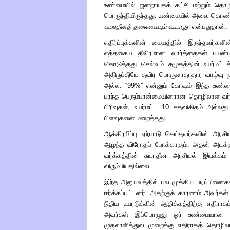
உண்மையில் ஜனநாயகக் கட்சி மற்றும் தொழி
பொருந்தியிருந்தது. உண்மையில் அவை கொண்ட
சுயாதீனத் தலைமையும் கூடாது
என்பதுதான்.
எதிர்ப்புக்களின் மையத்தில் இருந்தவர்க
எத்தகைய தீவிரமான வார்த்தைகள் பயன்படுத்த
கொடுத்தது செல்வம் சமூகத்தின் உயர்மட்டத்
அதிருப்தியே தவிர பொருளாதாதார வாழ்வு மு
அல்ல.
“
99%
”
என்னும் கோஷம் இந்த உண்மைய
பரந்த பெரும்பான்மையினரான தொழிலாள வர்க்க
பிரிவுகள், உயர்மட்ட 10 சதவிகிதம் அல்
பிளவுகளை மறைத்தது.
ஆக்கிரமிப்பு ஏற்பாடு செய்தவர்களின் அரச
ஆழந்த விரோதப் போக்காகும். அதன் அடக்
வர்க்கத்தின் சுயாதீன அரசியல் இயக்க
விரும்பியதில்லை.
இந்த அனுபவத்தில் பல முக்கிய படிப்பினைகள் 
ஈர்க்கப்பட்டனர். அதற்குக் காரணம் அவர்கள
நிதிய உயரடுக்கின் ஆதிக்கத்திற்கு எதிர
அவர்கள் இப்பொழுது ஓர் உண்மையான எத
முதலாளித்துவ முறைக்கு எதிராகத் தொழிலாள