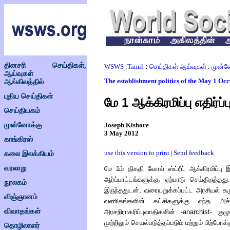
தினசரி செய்திகள்,
:
WSWS
:
Tamil
செய்திகள் ஆய்வுகள்
:
முன்ன
ஆய்வுகள்
The establishment politics of the May 1 Occ
ஆங்கிலத்தில்
புதிய செய்திகள்
மே
1
ஆக்கிரமிப்பு
எதிர்ப்
செய்தியகம்
முன்னோக்கு
Joseph Kishore
3 May 2012
காங்கிரஸ்
use this version to print
Send feedback
|
கலை இலக்கியம்
வரலாறு
மே 1ம் திகதி வோல் ஸ்ட்ரீட் ஆக்கிரமி
ப்பு
ஆர்ப்பாட்டங்களுக்கு ஏற்பாடு செய்திருந்த
நூலகம்
இருந்ததுடன், வரையறுக்கப்பட்ட அரசியல் 
விஞ்ஞானம்
வணிகங்களின் கட்சிகளுக்கு எந்த அச்ச
விவாதங்கள்
அரசநிராகரிப்புவாதிகளின் -
anarchist
- குழ
முற்றிலும் செயல்படுத்தப்படும் மற்றும் பிற
தொழிலாளர்