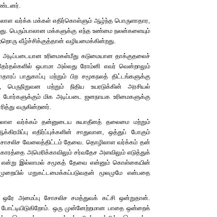
ொண்டனர்.
 தொழிலாள வர்க்க மக்கள் எதிர்கொள்ளும் ஆழ்ந்த பொருளாதார,
்றது. பெரும்பாலான மக்களுக்கு எந்த உண்மை நலன்களையும்
்றொரு வீழ்ச்சிக்குத்தான் வழியமைக்கின்றது.
ிக அடிப்படையான உரிமைகள்மீது கடுமையான தாக்குதலைச்
் தேர்தல்களில் ஒபாமா அல்லது ரோம்னி எவர் வென்றாலும்
தாரப் பாதுகாப்பு மற்றும் பிற சமூகநலத் திட்டங்களுக்கு
், பெருநிறுவன மற்றும் நிதிய உயரடுக்கின் அரசியல்
புப் போர்களுக்கும் மிக அடிப்படை ஜனநாயக உரிமைகளுக்கு
ரித்து வருகின்றனர்.
ழிலாள வர்க்கம் தன்னுடைய சுயாதீனத் தலைமை மற்றும்
ிரமிப்பு எதிர்ப்புக்களின் சாதுவான, ஒத்துப் போகும்
ர சோசலிச வேலைத்திட்டம் தேவை. தொழிலாள வர்க்கம் தன்
காரத்தை அமெரிக்காவிலும் சர்வதேச அளவிலும் எடுத்துக்
ு என்று இல்லாமல் சமூகத் தேவை என்னும் கொள்கையின்
த முறையில் மறுகட்டமைக்கப்படுவதன் மூலமுமே என்பதை
் ஒரே அமைப்பு சோசலிச சமத்துவக் கட்சி ஒன்றுதான்.
் போட்டியிடுகிறோம். ஒரு முன்னேற்றமான பாதை ஒன்றைக்