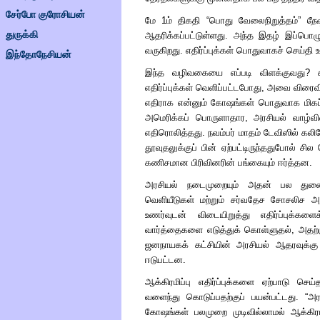
சேர்போ குரோசியன்
மே 1ம் திகதி
“
பொது வேலைநிறுத்தம்
”
நே
துருக்கி
ஆதரிக்கப்பட்டுள்ளது. அந்த இதழ் இப்பொழு
வருகிறது. எதிர்ப்புக்கள் பொதுவாகச் செய்த
இந்தோநேசியன்
இந்த வழிவகையை எப்படி விளக்குவது? கட
எதிர்ப்புக்கள் வெளிப்பட்டபோது, அவை விரை
எதிராக என்னும் கோஷங்கள் பொதுவாக மிகப்
அமெரிக்கப் பொருளாதார, அரசியல் வாழ்வின்
எதிரொலித்தது. நவம்பர் மாதம் டேவிஸில் க
தூவுதலுக்குப் பின் ஏற்பட்டிருந்ததுபோல் சி
கணிசமான பிரிவினரின் பங்கையும் ஈர்த்தன.
அரசியல் நடைமுறையும் அதன் பல துண
வெளியீடுகள் மற்றும் சர்வதேச சோசலிச அ
உணர்வுடன் விடையிறுத்து எதிர்ப்புக்களை
வார்த்தைகளை எடுத்துக் கொள்ளுதல், அதற
ஜனநாயகக் கட்சியின் அரசியல் ஆதரவுக்கு 
ஈடுபட்டன.
ஆக்கிரமிப்பு எதிர்ப்புக்களை ஏற்பாடு ச
வளைந்து கொடுப்பதற்குப் பயன்பட்டது.
“
அர
கோஷங்கள் பலமுறை முடிவில்லாமல் ஆக்கிரமிப