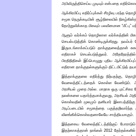
அபிவிருத்திசெய்ய முடியும் என்பதை எதிர்க
ஆக்கிரமிப்பு எதிர்ப்புக்கள் சீரழிவு பரந்த
சமூக நெருக்கடியின் சூழ்நிலையில் நிகழ்கின
தோற்றுவிக்காத மிகவும் பலவீனமான
“
மீட்பு
”
மற
ஆளும் வர்க்கம் தொழிலாள வர்க்கத்தின் ம
செயல்படுத்திக் கொண்டிருக்கிறது. நவம்பர
இருமடங்காக்கப்படும் தாக்குதலைத்தான் சுகா
எதிராகச் செயல்படுத்துவர். அதேநேரத்தில
பிரதிநிதிகள் இப்பொழுது புதிய ஆக்கிரமிப்
எதிரான தாக்குதல்களுக்கும் திட்டமிட்டுத் தயா
இத்தாக்குதலை எதிர்த்து நிற்பதற்கு, தொ
வேலைத்திட்டத்தைக் கொள்ள வேண்டும். ஆக்க
அரசியல் முறை அல்ல. மாறாக ஒரு புரட்சிக
நலன்களை யதார்த்தமாக்குவது
,
அரசியல் அதி
கொள்வதின் மூலமும் தனியார் இலாபத்திற்க
அடிப்படையில் சமூகத்தை பகுத்தறிவார்ந்
விளங்கிக்கொள்வதனாலேயே சாத்தியமாகும்.
இத்தகைய வேலைத்திட்டத்திற்குப் போராடும
இதற்காகத்தான் நாங்கள் 2012 தேர்தல்களில