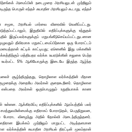
ற்சங்கக் அமைப்பின் நடைமுறை அரசியலுடன் முற்றிலும்
ிருந்த பொருள் எந்தச்
சுயாதீன அரசியலும் கூடாது, எந்தச்
ளின் சமூக, அரசியல் பார்வை விரைவில் வெளிப்பட்டது.
ப்பட்டாலும், இறுதியில் எதிர்ப்புக்களுக்கு உந்துதல்
தில் இருப்பவர்களுக்குப் மறுபங்கீடுசெய்யப்பட்டதுடனான
ழுவதும் தீவிரமாக மறுகட்டமைப்பிற்கான ஒரு போராட்டம்
ைத்தான் சுட்டிக் காட்டியது; ஏனெனில் இது மக்களின்
த்திற்கும் மத்தியதர வர்க்க உயரடுக்கின் சலுகை பெற்ற
லது உயர்மட்ட 5% ஆகியோருக்கு இடையே இருந்த ஆழ்ந்த
ியலைச் சூழ்ந்திருந்தது, தொழிலாள வர்க்கத்தின் மீதான
குமுறைக்கு அதையே அவர்கள் குறைகூறினர். தொழிலாள
ம் என்பதை அவர்கள் ஒருபொழுதும் உறுதியாகக் காண
உள்ளன. ஆக்கிரமிப்பு எதிர்ப்புக்களில் ஆரம்பத்தில் பலர்
் சமத்துவமின்மைக்கு எதிராகப் போராடுதல், பெருநிறுவன,
ாகப் போராட விழைந்து அதில் தோல்வி அடைந்திருந்தனர்.
ிரான இயக்கம் முற்றிலும் மாறுபட்ட அடித்தளமான
 வர்க்கத்தின் சுயாதீன அரசியல் திரட்டின் மூலம்தான்