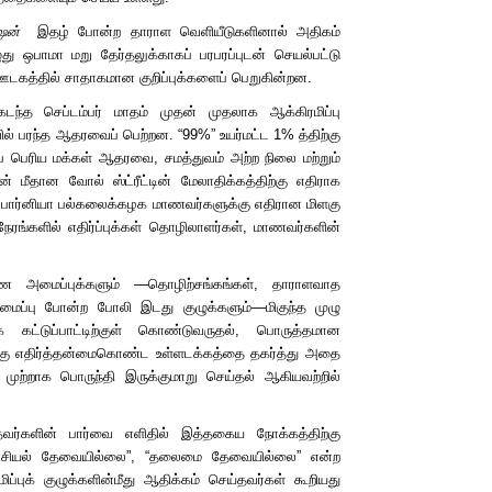
ஷன்
இதழ் போன்ற தாராள வெளியீடுகளினால் அதிகம்
து ஒபாமா மறு தேர்தலுக்காகப் பரபரப்புடன் செயல்பட்டு
ி ஊடகத்தில் சாதாகமான குறிப்புக்களைப் பெறுகின்றன.
ந்த செப்டம்பர் மாதம் முதன் முதலாக ஆக்கிரமிப்பு
வில் பரந்த ஆதரவைப் பெற்றன.
“
99%
”
உயர்மட்ட 1% த்திற்கு
 பெரிய மக்கள் ஆதரவை, சமத்துவம் அற்ற நிலை மற்றும்
 மீதான வோல் ஸ்ட்ரீட்டின் மேலாதிக்கத்திற்கு எதிராக
லிபோர்னியா பல்கலைக்கழக மாணவர்களுக்கு எதிரான மிளகு
ல நேரங்களில் எதிர்ப்புக்கள் தொழிலாளர்கள், மாணவர்களின்
ை அமைப்புக்களும்
—
தொழிற்சங்கங்கள், தாராளவாத
மைப்பு போன்ற போலி இடது குழுக்களும்
—
மிகுந்த முழு
க் கட்டுப்பாட்டிற்குள் கொண்டுவருதல், பொருத்தமான
்கு எதிர்த்தன்மைகொண்ட உள்ளடக்கத்தை தகர்த்து அதை
முற்றாக பொருந்தி இருக்குமாறு செய்தல் ஆகியவற்றில்
ெய்தவர்களின் பார்வை எளிதில் இத்தகைய நோக்கத்திற்கு
சியல் தேவையில்லை
”
,
“
தலைமை தேவையில்லை
”
என்ற
்புக் குழுக்களின்மீது ஆதிக்கம் செய்தவர்கள் கூறியது