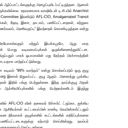
ல் ஆர்ப்பாட்டங்களுக்கு அழைப்புவிடப்பட்டிருந்தன. ஆனால்
கவில்லை. உதாரணமாக வாஷிங்டன் டி.சி.யில்
Anarchist
r Committee
இரண்டும்
AFL-CIO, Amalgamated Transit
க்கள், நேரடி இசை, நாடகம், பணிப்பட்டறைகள், சுற்றுலா
ஊர்வலம், அணிவகுப்பு
”
இவற்றைக் கொண்டிருந்தன என்று
்தைப்பிரயோகங்களும் மற்றும் இயக்கமுமே, ஆறு மாத
ன் பொது வடிவமைப்புக்கள் ஒருங்கிணைந்துவிட்டன.
யிருப்பதும் பாரக் ஒபாமாவின் மறு தேர்தல் பிரச்சாரத்தின்
ையதாக மாற்றப்பட்டுள்ளது.
ான வடிவம்
“
99% வசந்தம்
”
என்று சொல்லப்படும் ஒரு குழு
.org
இனால் நிறுவப்பட்ட குழு ஆகும். அனைத்து முக்கிய
வுகள் இதில் பங்கு பெற்றுள்ளன. இந்த தாய்க்குழு அதன்
்கிரமிப்புக்களில் பங்கு பெற்றவர்களிடம் இருந்து
யலில்
AFL-CIO
வின் தலைவர் ரிச்சார்ட் ட்ரும்கா, ஐக்கிய
 ஆசிரியர்கள் கூட்டமைப்பின் ராண்டி வெயின்கார்ட்டனும்
வன நிர்வாகக் குழுக்களில் கூட்டங்களில் எதிர்ப்புக்களை
”
பணிப்பட்டடைகளுக்கு ஏற்பாடு செய்கின்றது. நவம்பர்
ித்தைகளையும் செய்ய உள்ளது.