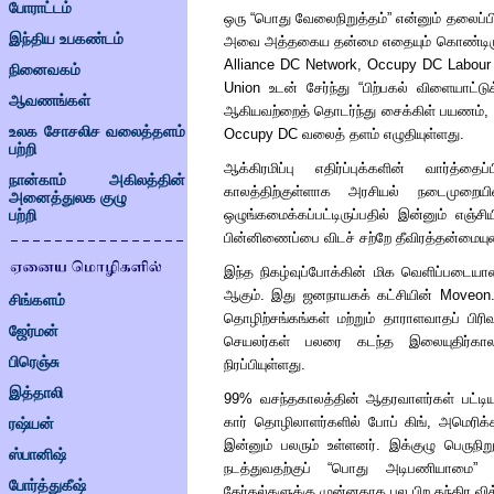
போராட்டம்
ஒரு
“
பொது வேலைநிறுத்தம்
”
என்னும் தலைப்பி
இந்திய உபகண்டம்
அவை அத்தகைய தன்மை எதையும் கொண்டிருக்
Alliance DC Network, Occupy DC Labou
நினைவகம்
Union
உடன் சேர்ந்து
“
பிற்பகல் விளையாட்டு
ஆவணங்கள்
ஆகியவற்றைத் தொடர்ந்து சைக்கிள் பயணம், 
உலக சோசலிச வலைத்தளம்
Occupy DC
வலைத் தளம் எழுதியுள்ளது.
பற்றி
ஆக்கிரமிப்பு எதிர்ப்புக்களின் வார்த
நான்காம் அகிலத்தின்
காலத்திற்குள்ளாக அரசியல் நடைமுறையி
அனைத்துலக குழு
ஒழுங்கமைக்கப்பட்டிருப்பதில் இன்னும் எஞ்சி
பற்றி
பின்னிணைப்பை விடச் சற்றே தீவிரத்தன்மையுட
இந்த நிகழ்வுப்போக்கின் மிக வெளிப்படைய
ஆகும். இது ஜனநாயகக் கட்சியின்
Moveon
சிங்களம்
தொழிற்சங்கங்கள் மற்றும் தாராளவாதப் பிரி
ஜேர்மன்
செயலர்கள் பலரை கடந்த இலையுதிர்கால ஆக
பிரெஞ்சு
நிரப்பியுள்ளது.
இத்தாலி
99% வசந்தகாலத்தின் ஆதரவாளர்கள் பட்டி
கார் தொழிலாளர்களில் போப் கிங், அமெரிக்க
ரஷ்யன்
இன்னும் பலரும் உள்ளனர். இக்குழு பெருநிறு
ஸ்பானிஷ்
நடத்துவதற்குப்
“
பொது அடிபணியாமை
போர்த்துகீஷ்
தேர்தல்களுக்கு முன்னதாக பல பிற தந்திர வ