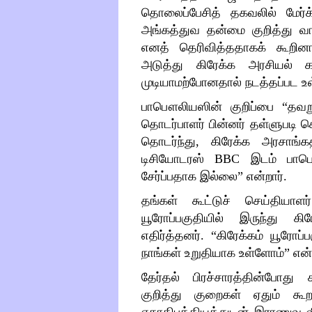
தொலைப்பேசித் தகவலில் மேர்க
அங்கத்துவ தன்மை குறித்து வா
எனத் தெரிவித்ததாகக் கூறினா
அடுத்து கிரேக்க அரசியல் 
முடியாமற்போனதால் நடத்தப்பட உ
பாபௌலியஸின் குறிப்பை
“
தவற
தொடர்பாளர் பின்னர் தள்ளுபடி ச
தொடர்ந்து, கிரேக்க அரசாங்கத
டிசியோடரஸ்
BBC
இடம் பாப
சேர்ப்பதாக இல்லை
”
என்றார்.
தங்கள் கூட்டுச் செய்தியாளர
யூரோப்பகுதியில் இருந்து கி
எதிர்த்தனர்.
“
கிரேக்கம் யூரோப்ப
நாங்கள் உறுதியாக உள்ளோம்
”
என்
தேர்தல் பிரச்சாரத்தின்போது
குறித்து குறைகள் ஏதும் கூ