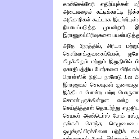
கான்செல்லேரி எதிர்ப்புக்கள் 
அடைவதைச் சுட்டிக்காட்டி இத
அதிகாரிகள் கூட்டாக இயற்றியுள
நியாயப்படுத்த முயன்றார். இத
இராணுவப்பிரிவுகளை பயன்படுத்த
அதே நேரத்தில், சிரியா மற்று
தெளிவாக்குவதைப்போல், ஐரோ
கிழக்கிலும் மற்றும் இறுதியில் 
ஏகாதிபத்திய போர்களை விரிவாக்
பிரான்ஸில் நிதிய நாளேடு
Les E
இராணுவச் செலவுகள் குறைவது குற
இந்தியா போன்ற மற்ற பொருளாத
கொண்டிருக்கின்றன என்ற 
செய்தித்தாள் தொடர்ந்து எழுதி
செயலர் அண்டெர்ஸ் போக் ரஸ்முசன
தங்கள் சொந்த செழுமையை க
ஒழுங்குப்பிரச்சினை பற்றிக்