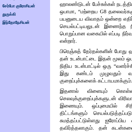
ஹாலண்டுடன் பேச்சுக்கள் நடத்திய
சேர்போ குரோசியன்
ஒபாமா,
“
மற்றைய
G8
தலைவர்களு
துருக்கி
பயனுடைய விவாதம் ஒன்றை எதிர்
இந்தோநேசியன்
செயல்பட்டியலுடன் இணைந்த நி
பொறுப்பான வகையில் எப்படி நிர்வ
என்றார்.
பிரெஞ்சுத் தேர்தல்களின் போத
தன் உடன்பாட்டை இதன் மூலம் ஒப
நிதிய உடன்பாட்டில் ஒரு
“
வளர்ச்
இது கண்டம் முழுவதும் வ
குறைப்புக்களைக் கட்டாயமாக்கும்
இதனால் விளையும் கொள்
செலவுக்குறைப்புக்களுடன் விரி
இணையும். ஒப்புமையில் சி
திட்டங்களும் செயல்படுத்தப்ப
சுமத்தப்பட்டுள்ளது ஐரோப்பி
தவிர்த்தலாகும். தன் கடன்களை