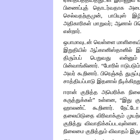
ஏகாதிபத்தியத்துடன் இராணுவ வ
பிணைப்புத் தொடர்வதாக அடையா
செல்வதற்குமுன், பாபியுஸ் இ
அதிகாரிகள் மாறுவர்; ஆனால் பி
என்றார்.
ஒபாமாவுடன் வெள்ளை மாளிகையில்
இறுதியில் ஆப்கானிஸ்தானில் இரு
திரும்பப் பெறுவது என்னும
பின்வாங்கினார்.
“
போரில் ஈடுபடும
அவர் கூறினார். பிரெஞ்சுத் துரு
சாத்தியப்பாடு இதனால் நீடிக்கிறத
ஈரான் குறித்த அமெரிக்க நிலைப்
கருத்துக்கள்
”
உள்ளன,
“
இது கு
ஹாலண்ட் கூறினார். நேட்டோ 
தலையிடுதை விரிவாக்கும் முயற்
குறித்து விவாதிக்கப்படவுள்ளன
நிலைமை குறித்தும் விவாதம் இருக