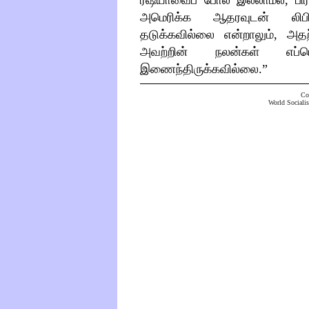
ரஷ்யாவைப் போல் இல்லாமல், பி
அமெரிக்க ஆதரவுடன் லிப
தடுக்கவில்லை என்றாலும், அத
அவற்றின் நலன்கள் எப்ப
இணைந்திருக்கவில்லை.
”
Co
World Socialis