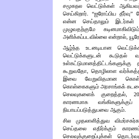
சமூகநல வெட்டுக்கள் ஆகியவற்
செய்கிறார்.
“
ஐரோப்பிய தீர்வு
”
என்ன செய்தாலும் இடர்கள் 
முழுவதற்குமே கடினமாகிவிடு
அளிக்கப்படவில்லை என்றால், யூரோவ
ஆழ்ந்த உடனடியான வெட்டுக்
வெட்டுக்களுடன் கூடுதல் வங
உள்கட்டுமானத்திட்டங்களுக்க
கூறுவதோ, தொழிலாள வர்க்கத்த
இவை வேறுவிதமான கொள்
கொள்கைகளும் அரசாங்கக் கடனை
செலவுகளைக் குறைத்தல், 200
காரணமாக வங்கிகளுக்குப்
நியாயப்படுத்துபவை ஆகும்.
சில முதலாளித்துவ விமர்சகர்
செய்தலை எதிர்க்கும் காரண
செலவுக்குறைப்புக்கள் தொடர்