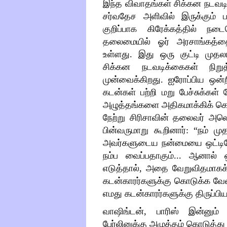
இந்த விவாதங்கள் சிக்கன நடவடிக்
சர்வதேச அளிவில் இருக்கும் பா
குறிப்பாக கிரேக்கத்தில் நட
தலைமையில் ஓர் அரசாங்கத்தைத்
உள்ளது. இது ஒரு குட்டி முத
சிக்கன நடவடிக்கைகள் நிறு
முன்வைக்கிறது. ஐரோப்பிய ஒன்றி
கடன்கள் பற்றி மறு பேச்சுக்கள
அழுத்தங்களை அதிகமாக்கிக் கொ
நேற்று சிரிசாவின் தலைவர் அலெ
பின்வருமாறு கூறினார்:
“
நம் மு
அவர்களுடைய நன்மையை ஒட்டியே 
நம்ப வைப்பதாகும்... ஆனால்
எடுத்தால், அதை வேறுவிதமாகக் 
கடன்காரர்களுக்கு கொடுக்க வேண
எமது கடன்காரர்களுக்கு திருப்பியள
வாஷிங்டன், பாரிஸ் இன்னு
பேர்லினுக்கு அழுத்தம் கொடுத்து