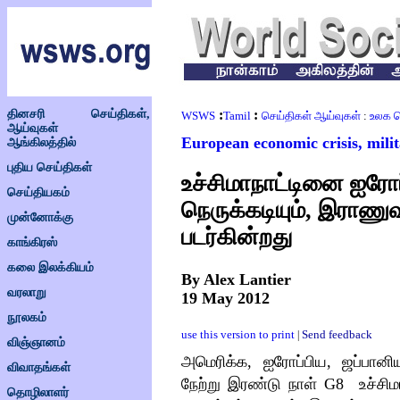
தினசரி செய்திகள்,
:
:
WSWS
Tamil
செய்திகள் ஆய்வுகள்
:
உலக ப
ஆய்வுகள்
European economic crisis, mil
ஆங்கிலத்தில்
புதிய செய்திகள்
உச்சிமாநாட்டினை ஐரோ
செய்தியகம்
நெருக்கடியும், இராணு
முன்னோக்கு
படர்கின்றது
காங்கிரஸ்
கலை இலக்கியம்
By Alex Lantier
வரலாறு
19 May 2012
நூலகம்
use this version to print
Send feedback
|
விஞ்ஞானம்
அமெரிக்க, ஐரோப்பிய, ஜப்பானி
விவாதங்கள்
நேற்று இரண்டு நாள்
G8
உச்சிமாந
தொழிலாளர்