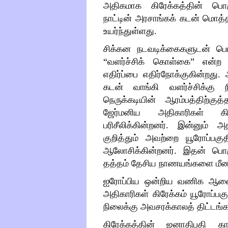
அதிகமாக கிரேக்கத்தின் பொரு
நாட்டின் அரசாங்கக் கடன் மொத்த 
உயர்ந்துள்ளது.
சிக்கன நடவடிக்கைகளுடன் பொர
“
வளர்ச்சிக் கொள்கை
”
என்ற 
எதிர்ப்பை எதிர்நோக்குகின்றது.
கடன் வாங்கி வளர்ச்சிக்கு ந
நெருக்கடியின் ஆரம்பத்திற்குத
ஜேர்மனிய அதிகாரிகள் கி
பரிசீலிக்கின்றனர். இன்னும்
குறித்தும் அவற்றை யூரோப்பகுத
ஆலோசிக்கின்றனர். இதன் பொர
தத்தம் தேசிய நாணயங்களை மீண்ட
ஐரோப்பிய ஒன்றிய வணிக ஆணையர
அதிகாரிகள் கிரேக்கம் யூரோப்ப
நிலைக்கு அவசரக்காலத் திட்டங்
கிரேக்கத்தின் ஜனாதிபதி