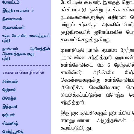
டேவிட்டில் கூடினர். இதைத் தொட
போராட்டம்
உச்சிமாநாடு ஒன்று நடக்க உள்ள
இந்திய உபகண்டம்
நடவடிக்கைகளுக்கு எதிரான பெர
நினைவகம்
மற்றும் சர்வதேச அளவில் போர
ஆவணங்கள்
சூழ்நிலையில் ஐரோப்பாவில் பொ
உலக சோசலிச வலைத்தளம்
கவனம் செலுத்துகிறது.
பற்றி
நான்காம் அகிலத்தின்
ஜனாதிபதி பாரக் ஒபாமா நேற்ற
அனைத்துலக குழு
ஹாலண்டை சந்தித்தார். ஹாலண்ட
பற்றி
சார்க்கோசியை மே 6 தேர்தலில்
சான்ஸ்லர் அங்கேலே மேர்க
கொள்கைகளுக்கு சார்க்கோசியி
சிங்களம்
அமெரிக்க வெளிவிவகார செயல
ஜேர்மன்
நியமிக்கப்பட்டுள்ள பிரெஞ்சு
பிரெஞ்சு
சந்தித்தார்.
இத்தாலி
இரு ஜனாதிபதிகளும் ஐரோப்பிய ப
ரஷ்யன்
ஈரானுடனான அழுத்தங்கள் 
ஸ்பானிஷ்
கூறப்படுகிறது.
போர்த்துகீஷ்