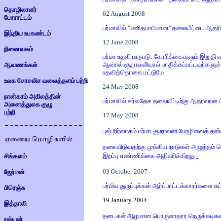
தொழிலாளர்
02 August 2008
போராட்டம்
பர்மாவில் ''மனிதபாபிமான'' தலையீட்டை ஆதரிப
இந்திய உபகண்டம்
12 June 2008
நினைவகம்
பர்மா உதவி மாநாடு: கோரிக்கைகளும் இறுதி எ
ஆனால் சூறாவளியால் பாதிக்கப்பட்டவர்களுக்
ஆவணங்கள்
உதவித்தொகை மட்டுமே
உலக சோசலிச வலைத்தளம் பற்றி
24 May 2008
நான்காம் அகிலத்தின்
பர்மாவில் சர்வதேச தலையீட்டிற்கு ஆதரவான ப
அனைத்துலக குழு
பற்றி
17 May 2008
புஷ் நிர்வாகம் பர்மா சூறாவளி பேரழிவைத் தன்
தலையிடுவதற்கு முக்கிய நாடுகள் அழுத்தம் க
இறப்பு எண்ணிக்கை அதிகரிக்கிறது
சிங்களம்
03 October 2007
ஜேர்மன்
பர்மிய துருப்புக்கள் ஆர்ப்பாட்டக்காரர்களை சு
பிரெஞ்சு
19 January 2004
இத்தாலி
தடைகள் ஆழமான பொருளாதார நெருக்கடிகளை
ரஷ்யன்