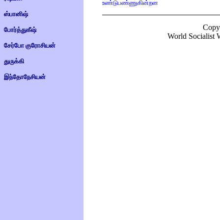
உண்டுபண்ணுகின்றன
ஸ்பானிஷ்
Copy
போர்த்துகீஷ்
World Socialist W
சேர்போ குரோசியன்
துருக்கி
இந்தோநேசியன்