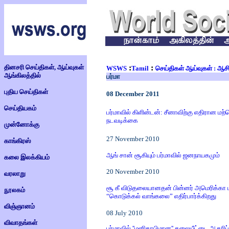
தினசரி செய்திகள், ஆய்வுகள்
:
:
WSWS
Tamil
செய்திகள் ஆய்வுகள் : ஆச
ஆங்கிலத்தில்
பர்மா
புதிய செய்திகள்
08
December
2011
செய்தியகம்
பர்மாவில் கிளின்டன்: சீனாவிற்கு எதிரான ம
நடவடிக்கை
முன்னோக்கு
27 November 2010
காங்கிரஸ்
ஆங் சான் சூகியும் பர்மாவில் ஜனநாயகமும்
கலை இலக்கியம்
20 November 2010
வரலாறு
சூ கீ விடுதலையானதன் பின்னர் அமெரிக்கா ப
நூலகம்
“கொடுக்கல் வாங்கலை” எதிர்பார்க்கிறது
விஞ்ஞானம்
08 July 2010
விவாதங்கள்
பர்மாவில் ''மனிதாபிமான'' தலையீட்டை ஆதரிப்