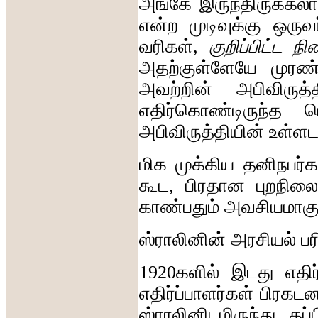
அங்கே
இருந்திருக்கலா
என்ற
முடிவுக்கு
ஒருவர
வரிகள்
,
குறிப்பிட்ட
நி
அதற்குள்ளேயே
முரண்
அவற்றின்
அபிவிருத
எதிர்கொண்டிருந்த
ப
அபிவிருத்தியின்
உள்ளட
மிக
முக்கிய
தனிநபர்க
கூட
,
பிரதான
புறநில
காண்பதும்
அவசியமாகு
ஸ்ராலினின்
அரசியல்
ப
1920
களில்
இடது
எதிர்
எதிர்ப்பாளர்கள்
பிரகடன
ஸ்ராலினிடமிருந்து
தப்ப