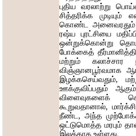
புதிய
வரலாற்று
பொய்ம
சித்தரிக்க
முடியும்
எ
கொண்ட
அனைவரதும்
ரஷ்ய
புரட்சியை
மதிப்
ஒன்றுக்கொன்று
தொடர
போக்கைத்
தீர்மானித்த
மற்றும்
கலாச்சார
விஞ்ஞானபூர்வமாக
ஆர
இழக்கசெய்வதும்
,
மற்
ஊக்குவிப்பதும்
ஆகும
விளைவுகளைக்
க
கூறுவதானால்
,
மார்க்ச
நீண்ட
,
அந்த
முற்போக
ஒட்டுமொத்த
மரபும்
தா
இலக்காக
உள்ளது
.