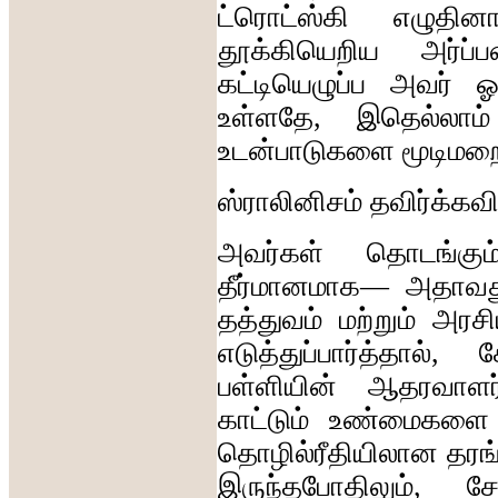
ட்ரொட்ஸ்கி
எழுதினா
தூக்கியெறிய
அர்ப்ப
கட்டியெழுப்ப
அவர்
ஓ
உள்ளதே
,
இதெல்லாம்
உடன்பாடுகளை
மூடிமறை
ஸ்ராலினிசம்
தவிர்க்க
அவர்கள்
தொடங்கும
தீர்மானமாக
—
அதாவத
தத்துவம்
மற்றும்
அரசி
எடுத்துப்பார்த்தால்
,
ச
பள்ளியின்
ஆதரவாளர
காட்டும்
உண்மைகளை
தொழில்ரீதியிலான
தரங
இருந்தபோதிலும்
,
சோ