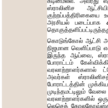
கடினமல்ல
.
அவரது
எ
ஸ்ராலினிச
ஆட்சியி
குற்றப்பத்திரிகையை
உ
அரசியல்
படைப்பாக
தொகுத்தளிப்பட்டிருந்த
கொடுங்கோல்
ஆட்சி
அ
நிஜமான
வெளிப்பாடு
எ
இருந்த
ஆய்வை
,
ஸ்ர
போராட்டம்
கேள்விக்க
வரலாற்றாளர்களால்
ட
அவர்கள்
ஸ்ராலினிசத
போராட்டத்தின்
முக்கி
முடிந்தமட்டிலும்
வேலை
வரலாற்றாளர்களில்
ஒரு
லெசெக்
கோலகோவ்ஸ்க