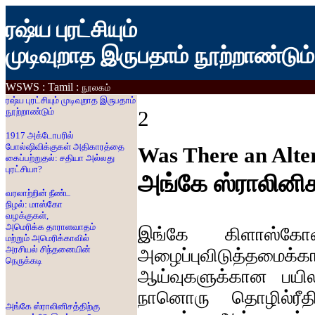
ரஷ்ய புரட்சியும்
முடிவுறாத இருபதாம் நூற்றாண்டும்
WSWS
:
Tamil
:
நூலகம
ரஷ்ய புரட்சியும் முடிவுறாத இருபதாம்
நூற்றாண்டும்
2
1917
அக்டோபரில்
போல்ஷிவிக்குகள்
அதிகாரத்தை
Was There an Alter
கைப்பற்றுதல்
:
சதியா
அல்லது
புரட்சியா
?
அங்கே
ஸ்ராலினிச
வரலாற்றின்
நீண்ட
நிழல்
:
மாஸ்கோ
வழக்குகள்
,
அமெரிக்க தாராளவாதம்
இங்கே
கிளாஸ்கோவ
மற்றும்
அமெரிக்காவில்
அரசியல்
சிந்தனையின்
அழைப்புவிடுத்தமைக்க
நெருக்கடி
ஆய்வுகளுக்கான
பயில
நானொரு
தொழில்ரீ
அங்கே
ஸ்ராலினிசத்திற்கு