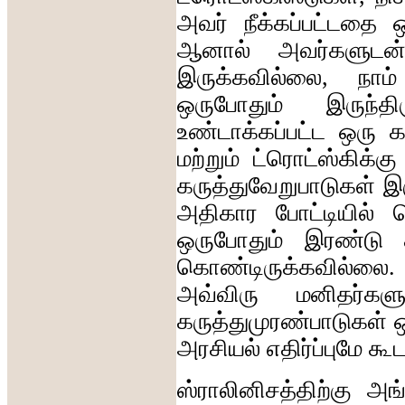
அவர்
நீக்கப்பட்டதை
ஆனால்
அவர்களுடன
இருக்கவில்லை
,
நாம்
ஒருபோதும்
இருந்தி
உண்டாக்கப்பட்ட
ஒரு
க
மற்றும்
ட்ரொட்ஸ்கிக்கு
கருத்துவேறுபாடுகள்
இ
அதிகார
போட்டியில்
ப
ஒருபோதும்
இரண்டு
கொண்டிருக்கவில்லை
.
அவ்விரு
மனிதர்களு
கருத்துமுரண்பாடுகள்
ஒ
அரசியல்
எதிர்ப்புமே
கூ
ஸ்ராலினிசத்திற்கு
அங