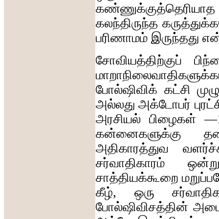
கண்ணுக்குத்தெரியாத
கலந்திருந்த
கருத்துக
பரிணாமம்
இருந்தது
என
சோவியத்திற்குப்
பிந
மாறாநிலைவாதிகளுக்
போல்ஷிவிக்
கட்சி
முழ
அல்லது
அக்டோபர்
புரட்
அரசியல்
பிழைகள்
—
கன்னைகளுக்கு
தட
அதிகாரத்துவ
வளர்ச்
சர்வாதிகாரம்
ஒன்று
சாத்தியக்கூறை
மறுப்
கீழ்
,
ஒரு
சர்வாதி
போல்ஷிவிசத்தின்
அமைப