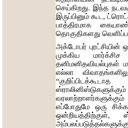
செய்கிறது
.
இந்த
நடவட
இருப்பினும்
கூட
,
ட்ரொட்
பாத்திரமாக
கையாண்
தொகுதிகளது
வெளிப
அக்டோபர்
புரட்சியின்
ஒ
முக்கிய
மார்க்சிச
தனிமனிதவியல்புகள்
ம
எல்லா
விவாதங்களிலு
“
குறிப்பிடக்கூடாத
ஸ்ராலினிஸ்டுகளுக்கும்
வரலாற்றாளர்களுக்கும்
எப்போதுமே
ஒரு
சிக்
ஒன்றியத்திற்குள்
,
ஸ
அம்பலப்படுத்தல்களுக்கு