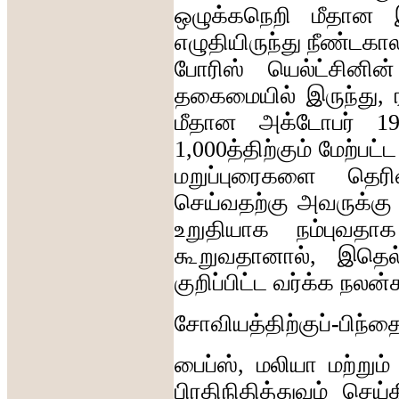
ஒழுக்கநெறி
மீதான
எழுதியிருந்து
நீண்டகால
போரிஸ்
யெல்ட்சினின்
தகைமையில்
இருந்து
,
மீதான
அக்டோபர்
1
1,000
த்திற்கும்
மேற்பட்ட
மறுப்புரைகளை
தெரி
செய்வதற்கு
அவருக்கு
உறுதியாக
நம்புவதாக
கூறுவதானால்
,
இதெல்
குறிப்பிட்ட
வர்க்க
நலன்
சோவியத்திற்குப்
-
பிந்த
பைப்ஸ்
,
மலியா
மற்றும்
பிரதிநிதித்துவம்
செய்க