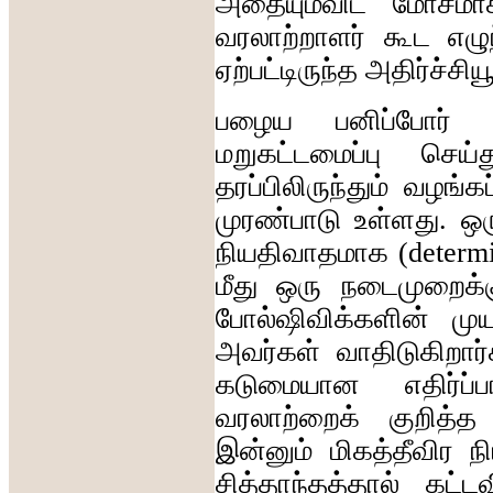
அதையும்விட
மோசமா
வரலாற்றாளர்
கூட
எழு
ஏற்பட்டிருந்த
அதிர்ச்சியூ
பழைய
பனிப்போர்
மறுகட்டமைப்பு
செய்
தரப்பிலிருந்தும்
வழங்கப
முரண்பாடு
உள்ளது
.
ஒர
நியதிவாதமாக
(determ
மீது
ஒரு
நடைமுறைக்
போல்ஷிவிக்களின்
முய
அவர்கள்
வாதிடுகிறார
கடுமையான
எதிர்ப
வரலாற்றைக்
குறித்த
இன்னும்
மிகத்தீவிர
ந
சித்தாந்தத்தால்
கட்டவ