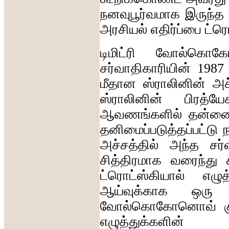
நனவுபூர்வமாக
இருந்த
அரசியல்
எதிர்ப்பை
ட்ர
டிமிட்ரி
வோல்கொகோ
சர்வாதிகாரியின்
198
மீதான
ஸ்ராலினின்
அச
ஸ்ராலினின்
பிரத்யே
ஆவணங்களில்
தன்ன
தனிமைப்படுத்தப்பட்டு
ந
அச்சத்தில்
அந்த
சர
சித்திரமாக
வரைந்து
ட்ரொட்ஸ்கியால்
எழுத
ஆய்வுக்காக
ஒரு
வோல்கொகோனொவ்
எழுத்துக்களின்