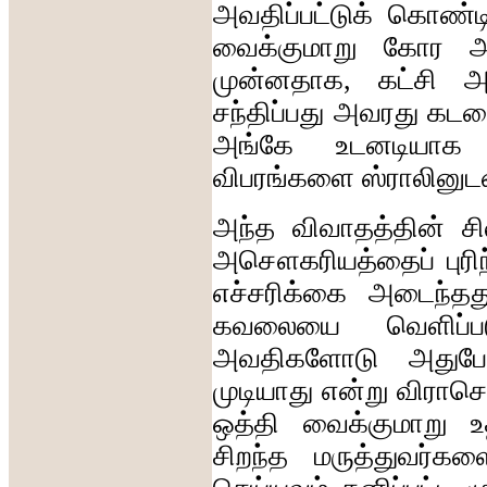
அவதிப்பட்டுக்
கொண்டிர
வைக்குமாறு
கோர
அ
முன்னதாக
,
கட்சி
அ
சந்திப்பது
அவரது
கடம
அங்கே
உடனடியாக
விபரங்களை
ஸ்ராலினுட
அந்த
விவாதத்தின்
ச
அசௌகரியத்தைப்
புரி
எச்சரிக்கை
அடைந்தத
கவலையை
வெளிப்ப
அவதிகளோடு
அதுப
முடியாது
என்று
விராசெவ
ஒத்தி
வைக்குமாறு
உ
சிறந்த
மருத்துவர்கள