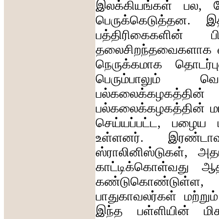
இலக்கியங்கள்
பல
,
பெருக்கெடுத்தன
.
இ
பத்திரிகைகளின்
ப
தலைசிறந்தவைகளாக
நெருக்கமாக
தொடர்ப
பெரும்பாலும்
வெ
பல்கலைக்கழகத்தின்
பல்கலைக்கழகத்தின்
ம
செய்யப்பட்ட
,
பழைய
உள்ளனர்
.
இரண்டாவ
ஸ்ராலினிஸ்டுகள்
,
அத
காட்டிக்கொள்வது
ஆத
கண்டுகொண்டுள்ள
பாதுகாவலர்கள்
மற்றும்
இந்த
பள்ளியின்
மி