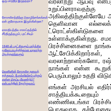
வரலாற்று
ஆய்வு
என்ப
ஒரு
மாற்றீடு
இருந்ததா
?
உறுப்பினராவதற்கு
அகிலத்திற்குள்ளேயே
சோசலிசத்திற்கு தொழிற்சங்கங்கள்
ஏன் குரோதமாக இருக்கின்றன
?
தெளிவான
எல்லைக
ட்ரொட்ஸ்கிஸ்டுகளை
ஏகாதிபத்திய சகாப்தத்தில்
சீர்திருத்தமும்
,
புரட்சியும்
உள்ளாக்குகின்றது
.
சம
பிரச்சினைகளை
நாங்க
1848
ன்
புரட்சிகளும்
மார்க்சிச
மூலோபாயத்திற்கான
வரலாற்று
ஆட்சேபிக்கிறார்கள்
அடித்தளங்களும்
வரலாற்றாளர்களோ
,
ரஷ
நாங்கள்
என்ன
கூறு
லெனினின்
சோசலிச
நனவுத்
பெரும்பாலும்
உதறி
விடு
தத்துவம்
:
போல்ஷிவிசம்
மற்றும்
என்ன
செய்ய
வேண்டும்
?
என்பவற்றின்
தோற்றுவாய்
எங்கள்
அரசியல்
எதிர
சாத்தியக்கூறையும்
எண்ணிலடங்கா
பிரச்
பொதுவாக
,
தற்போதை