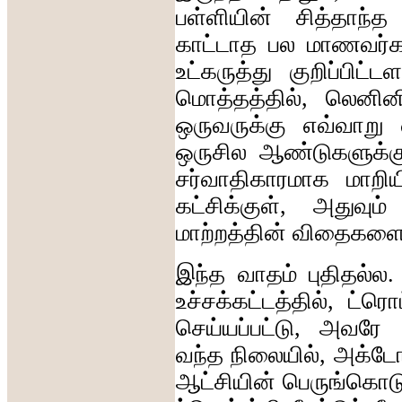
பள்ளியின்
சித்தாந்த
காட்டாத
பல
மாணவர்கள
உட்கருத்து
குறிப்பிட்டள
மொத்தத்தில்
,
லெனினி
ஒருவருக்கு
எவ்வாறு
ஒருசில
ஆண்டுகளுக்க
சர்வாதிகாரமாக
மாறிய
கட்சிக்குள்
,
அதுவும்
மாற்றத்தின்
விதைகளை
இந்த
வாதம்
புதிதல்ல
.
உச்சக்கட்டத்தில்
,
ட்ரொட
செய்யப்பட்டு
,
அவரே
வந்த
நிலையில்
,
அக்டோ
ஆட்சியின்
பெருங்கொட