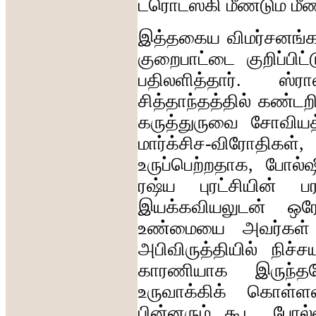
ட்ரொட்ஸ்கி
மீண்டும்
மீண
இத்தகைய
விமர்சனங்
குறைபாட்டை
குறிப்பிட்
பதிலளித்தார்
.
ஸ்ரா
சித்தாந்தத்தில்
கண்டற
கருத்துருவை
சோவியத
மார்க்சிச
-
விரோதிகள்
உருப்பெற்றதாக
,
போல்ஷ
ரஷ்ய
புரட்சியின்
ப
இயக்கவியலுடன்
ஒர
உண்மையை
அவர்கள்
அபிவிருத்தியில்
நிச்
காரணியாக
இருந்த
உருவாக்கிக்
கொள்ளவ
பின்னரும்
கூட
,
போல்