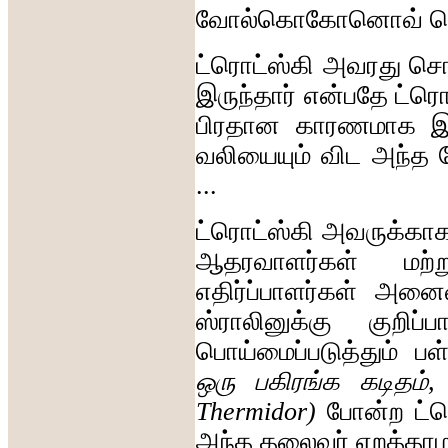
வோல்கொகோனொவ்
த
ட்ரொட்ஸ்கி
அவரது
சொ
இருந்தார்
என்பதே
ட்ரொ
பிரதான
காரணமாக
இ
வலியையும்
விட
அந்த
...
ட்ரொட்ஸ்கி
அவருக்கா
ஆதரவாளர்கள்
மற்ற
எதிர்ப்பாளர்கள்
அனைவர
ஸ்ராலினுக்கு
குறிப்ப
பொய்மைப்படுத்தும்
பள
ஒரு
பகிரங்க
கடிதம்
Thermidor)
போன்ற
ட்
அந்த
தலைவர்
ஏறத்தா