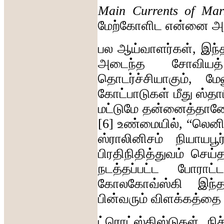
Main Currents of Mar
மேற்கோளிட
என்னை
அ
பல
ஆய்வாளர்கள்
,
இந்
அடைந்த
சோவியத்
தொடர்ச்சியாகும்
,
மேல
கோட்பாடுகள்
மீது
ஸ்தாப
மட்டுமே
தன்னைத்தான
[6]
உண்மையில்
, “
லெனி
ஸ்ராலினிசம்
நியாயபூ
பிரதிநிதித்துவம்
செய்
நடத்தப்பட்ட
போராட்
கோலகோவ்ஸ்கி
இந்
பின்வரும்
விளக்கத்தை
ட்ரொட்ஸ்கிஸ்டுகள்
,
நி