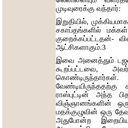
முடிவுரைக்கு
வந்தார்
இறுதியில்
,
முக்கியமா
சகாப்தங்களில்
மக்கள்
குறைக்கப்பட்டதன்
-
வ
ஆட்சிகளாகும்
.3
இவை
அனைத்தும்
டஜ
கூறப்பட்டவை
,
அவர்
கொண்டிருந்தார்கள்
வேண்டியிருந்ததற்கு
ராஸ்புட்டின்
அந்த
பி
விஞ்ஞானங்களின்
ஒர
மதக்குழுவின்
ஒரு
தேவ
அதுபோன்ற
இறையிய