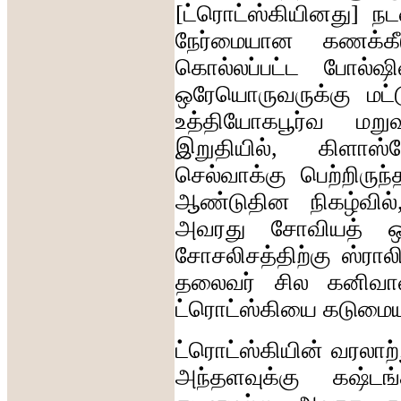
[
ட்ரொட்ஸ்கியினது
]
நட
நேர்மையான
கணக்கீ
கொல்லப்பட்ட
போல்ஷி
ஒரேயொருவருக்கு
மட்
உத்தியோகபூர்வ
மறுவ
இறுதியில்
,
கிளாஸ்ந
செல்வாக்கு
பெற்றிருந்
ஆண்டுதின
நிகழ்வில்
அவரது
சோவியத்
ஒ
சோசலிசத்திற்கு
ஸ்ரால
தலைவர்
சில
கனிவ
ட்ரொட்ஸ்கியை
கடுமை
ட்ரொட்ஸ்கியின்
வரலாற்
அந்தளவுக்கு
கஷ்டங