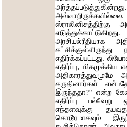
அர்த்தப்படுத்துகின்றது
அவ்வாறிருக்கவில்லை
ஸ்ராலினிசத்திற்கு
அ
எடுத்துக்காட்டுகிறது
.
அரசியல்ரீதியாக
அத
கட்சிக்குள்ளிருந்து
எதிர்க்கப்பட்டது
.
லியோ
எதிர்ப்பு
,
மிகமுக்கிய
எ
அதிகாரத்துவமுமே
அ
கருதினார்கள்
என்பத
இருந்ததா
?"
என்ற
கே
எதிர்ப்பு
பல்வேறு
ஒ
எந்தளவுக்கு
தயவுத
கொடூரமாகவும்
இருந
கூறிக்கொண்ட
அவரது