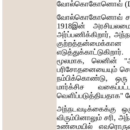
வோல்கொகோனொவ்
(
வோல்கொகோனொவ்
ச
1918
இன்
அரசியலமைப
அர்ப்பணிக்கிறார்
,
அந்
குற்றத்தன்மைக்கான
எடுத்துக்காட்டுகிறார்
மூலமாக
,
லெனின்
"
பரிசோதனையையும்
செய
நம்பிக்கொண்டு
,
ஒரு
மார்க்சிச
வகைப்பட்
வெளிப்படுத்தியதாக
"
அந்நடவடிக்கைக்கு
ஒர
விரும்பினாலும்
சரி
,
அந
உண்மையில்
எவரொருவ