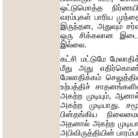
ஒட்டுமொத்த
நிர்ணய
வரம்புகள்
பாரிய
முந்
இருந்தன
,
அதுவும்
சர
ஒரு
சிக்கலான
இடைத
இல்லை
.
கட்சி
மட்டுமே
மேலாதிக
மீது
அது
எதிர்கொண்
மேலாதிக்கம்
செலுத்த
உற்பத்திச்
சாதனங்களி
அகற்ற
முடியும்
,
ஆனால
அகற்ற
முடியாது
.
சம
பின்தங்கிய
நிலைமைய
அதனால்
அகற்ற
முடிய
அபிவிருத்தியின்
பாரம்