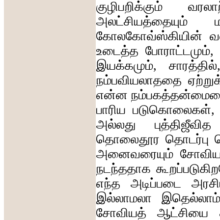
குழிபறிக்கும்
வரலாற
அலட்சியத்தையும்
ம
கோலகோவ்ஸ்கியின்
வ
உடைத்த
போராட்டமும்
,
இயக்கமும்
,
சாரத்தில்
நம்பவியலாததை
ஏற்ற
என்ன
நம்பகத்தன்மை
பாரிய
படுகொலைகள்
அல்லது
புத்திஜீவித
தொலைதூர
தொடர்பு
அனைவரையும்
சோவிய
நடந்ததாக
கூறப்படுகி
எந்த
அடிப்படை
அரசி
இல்லாமலா
இதெல்லாம
சோவியத்
ஆட்சியை