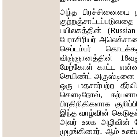
அந்த
பிரச்சினையை
குற்றஞ்சாட்டப்படுவதை
பயிலகத்தின்
(Russia
பேராசிரியர்
அலெக்சாண
செப்டம்பர்
தொடக்கத
விஞ்ஞானத்தின்
18
வத
மேற்கோள்
காட்ட
என்
செயிண்ட்
அகுஸ்டினை
ஒரு
மதசார்பற்ற
தீர்வ
சௌடிநோவ்
,
கற்பன
பிரதிநிதிகளாக
குறிப்ப
இந்த
வாழ்வின்
கெடுதல
அவர்
உலக
அழிவின்
முழங்கினார்
.
ஆம்
உண