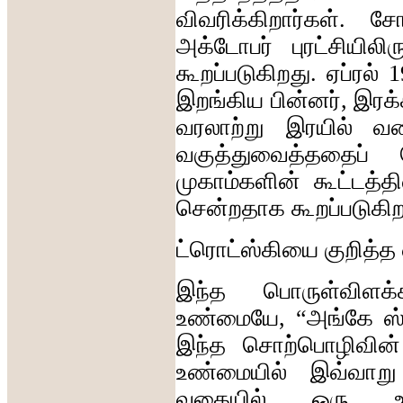
விவரிக்கிறார்கள்
.
சோ
அக்டோபர்
புரட்சியிலிர
கூறப்படுகிறது
.
ஏப்ரல்
1
இறங்கிய
பின்னர்
,
இரக்
வரலாற்று
இரயில்
வண
வகுத்துவைத்ததைப்
முகாம்களின்
கூட்டத்தி
சென்றதாக
கூறப்படுகி
ட்ரொட்ஸ்கியை
குறித்த
இந்த
பொருள்விளக்
உண்மையே
, “
அங்கே
ஸ
இந்த
சொற்பொழிவின்
உண்மையில்
இவ்வாறு
வகையில்
ஒரு