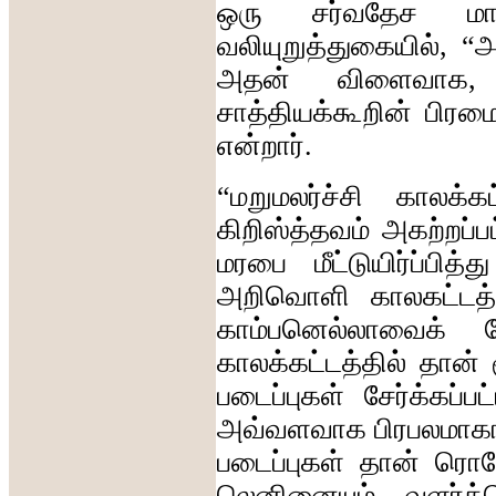
ஒரு
சர்வதேச
மா
வலியுறுத்துகையில்
, “
அ
அதன்
விளைவாக
சாத்தியக்கூறின்
பிரமை
என்றார்
.
“
மறுமலர்ச்சி
காலக்கட
கிறிஸ்த்தவம்
அகற்றப்ப
மரபை
மீட்டுயிர்ப்பித்து
அறிவொளி
காலகட்டத்
காம்பனெல்லாவைக்
காலக்கட்டத்தில்
தான்
படைப்புகள்
சேர்க்கப்பட
அவ்வளவாக
பிரபலமாக
படைப்புகள்
தான்
ரொபே
லெனினையும்
வளர்த்