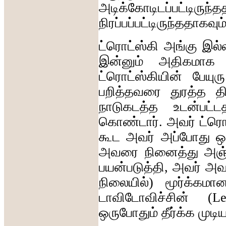
அடிக்கோடிடப்பட்டிருந்த
நிரப்பப்பட்டிருந்ததாகவும
ட்ரொட்ஸ்கி
அங்கு
இல்
இன்னும்
அதிகமாக
ட்ரொட்ஸ்கியின்
பேயுரு
பறித்தவரை
துரத்த
தி
நாடுகடத்த
உடன்பட்ட
கொண்டார்
.
அவர்
ட்ரொ
கூட
அவர்
அப்போது
ஒப
அவரை
நினைத்து
அஞ்
பயன்படுத்தி
,
அவர்
அவ
நிலையில்
)
மூர்க்கமா
டாவிடோவிச்சின்
(L
ஒருபோதும்
தீர்க்க
முட