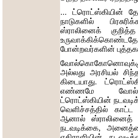
...
ட்ரொட்ஸ்கியின்
தே
நாடுகளில்
பிரசுரிக
ஸ்ராலினைக்
குறித்த
உருவாக்கிக்கொண்டதே
போன்றவர்களின்
புத்தக
வோல்கொகோனொவுக்க
அல்லது
அரசியல்
சிந
கிடையாது
.
ட்ரொட்ஸ்
எண்ணமே
வோல
ட்ரொட்ஸ்கியின்
நடவடி
வெளிச்சத்தில்
காட்ட
ஆனால்
ஸ்ராலினைத்
நடவடிக்கை
,
அனைத்த
எதிராளியின்
நடவடிக