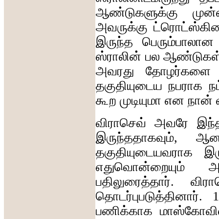
ஆண்டுகளுக்கு
முன்
அவருக்கு
ட்ரொட்ஸ்கி
இருந்த
பெரும்பாலான
ஸ்ராலின்
பல
ஆண்டுகள
அவரது
தோழர்களை
தகுதியுடைய
நபராக
ந
கூற
முடியுமா
என
நான்
விராசெவ்
அவரே
இந்
இருந்ததாகவும்
,
ஆன
தகுதியுடையவராக
இர
எதுவொன்றையும்
அ
பதிலுரைத்தார்
.
விரா
தொடர்புபடுத்தினார்
. 1
பணிக்காக
மாஸ்கோவில