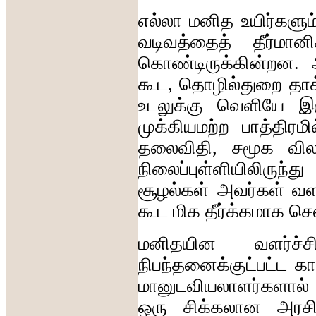
எல்லா
மனித
உயிர்களும
வடிவத்தைத்
தீர்மானி
கொண்டிருக்கின்றன
.
கூட
,
தொழில்துறை
தாக
உடலுக்கு
வெளியே
இர
முக்கியமற்ற
பாத்திரம
தலைவிதி
,
சமூக
வி
நிலைப்புள்ளியிலிருந்து
சூழல்கள்
அவர்கள்
வளர
கூட
மிக
தீர்க்கமாக
செல
மனிதயின
வளர்ச்சி
நிபந்தனைக்குட்பட்ட
கா
மானுடவியலாளர்களால்
ஒரு
சிக்கலான
அரசி