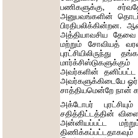
பணிகளுக்கு
,
சர்வ
அனுபவங்களின்
தொடர
பிரதிபலிக்கின்றன
.
ஆன
அத்தியாவசிய
தேவை
மற்றும்
சோவியத்
வர
புரட்சியிலிருந்து
தங்க
மார்க்சிஸ்டுகளுக்கும்
அவர்களின்
தனிப்பட்ட
அவர்களுக்கிடையே
ஓர்
சாத்தியமென்றே
நான்
க
அக்டோபர்
புரட்சியும்
சதித்திட்டத்தின்
விளை
அன்னியப்பட்ட
மற்றும
திணிக்கப்பட்டதாகவும்