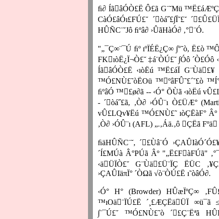
ﬁ∂ ÍãâÓÒ£Ë Ô£ã G¨˘Mü ™Ë£áÆºÇË
CàÓ£âÓı£FÚ£˘ ´òá˝£∫Ï˘£˘ ´£Û£
HÛÑC¨˘Jô ﬁºâ∂ ›ÛãHàÓ∂ ‚°¨Ó.
"„¯Ç∞¨¯Ú ﬁº ıºÏÉË¿Ç∞ ∫°˘ò, Ë£ò ™
FKıòË¿Ï¬Ò£˘ ‡á¨ÒÚ£˘ ∫Óô ´Ò£Óô 
ÍãâÓÒ£Ë ‹ıòËú ™Ë£áÏ G¨Ùä£¥
™Ó£NÙ£˜òËOü ™ºâFÛ˜£´˘£ò ™Í°
ﬁºâÓ ™£ø∂ã -- ‹Ó° ÕÙã ‹ıòËú vÛ
- ´òá˝£ã, ‚Ò∂ ›ÓÛ¨ı Ò£ÜÆ°
(Mart
vÛ£LQv¥Ëú ™Ó£NÙ£˜ ıòÇËàF° Âº ∞F
‚Ò∂ ›ÓÛ¨ı
(AFL)
„.‚Áä.‚ô ÇËã Fºä
ﬁäHÛÑC¨˘, ´£Ùâ¨Ó ›ÇAÛIàÓ´Ó£¥ 
´Í£MÚà Â°PÚã Âº "„Ë£FàFÚã" ‚°¯
‹äÜÏÒ£˘ G¨Ùä£Ü¨ÏÇ ËÜC ‚¥ÇË
›ÇAÛIäπÏ° ´ÒΩã √ò¨ÒÚ£Ë ı˜òâÓ∂.
‹Ó° H°
(Browder)
HÛæÏºÇ∞ ‚FÛ£
™ıOä¨ÏÚ£Ë ´¸£ÆÇËäÜÏ ∞ü¯ã 
∫¨¯Ú£˘ ™Ó£NÙ£˜ò ´£Ç¨Ëªã HÛF