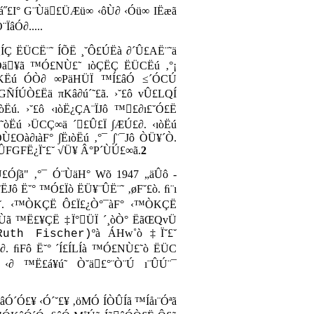
òá˝£I° G¨Ùä£ÜÆü∞ ‹ôÙ∂ ‹Óü∞ IËæã
âÓ∂.....
ÍÇ ËÜCË¨˜ ÍÕË ¸˘Ô£ÚËà ∂´Û£AË¨˜ä
àÓä¥ã ™Ó£NÙ£˜ ıòÇËÇ ËÜCËú ‚°¡
Ë£KËú ÓÒ∂ ∞PäHÜÏ ™Í£âÓ ≤´ÓCÚ
GÑÍÚÒ£Ëä πKâ∂ú´˜£ã. ›˘£ô vÛ£LQÍ
ıòËú. ›˘£ô ‹ıòË¿ÇA¨ÏJô ™£∂ı£˘Ó£Ë
£˜òËú ›ÜCÇ∞ä ´£Û£Ï ∫ÆÚ£∂. ‹ıòËú
Ù£Oà∂ıàF° ∫ËıòËú ‚°¯ ∫¨¯Jô ÒÜ¥´Ò.
HÛFGFË¿Ï˘£˘ √Ü¥ Â°P´ÙÚ£∞ã.
2
Ó∫ã" ‚°¯ Ó¨ÙäH° Wõ 1947 „äÛô -
Jô Ë˘° ™Ó£Ïò ËÜ¥¨ÛË¨˜ ‚øF˘£ò. ﬁ¨ı
ÜÏ˘. ‹™ÒKÇË Ô£Ï£¿Ò°¯àF° ‹™ÒKÇË
ÕÙã ™Ë£¥ÇË ‡Ï°ÜÏ ´¸òÒ° ËãŒQvÜ
ºà ÁHw˚ò ‡Ï˘£˘
Ruth Fischer)
Ï∂. ﬁFô Ë˘° ´Í£ÍLÍà ™Ó£NÙ£˜ò ËÜC
 ‹∂ ™Ë£á¥ú˜ Ò˘ä£°¨Ò¨Ú ı¨ÛÚ¨¯
âÓ´Ó£¥ ‹Ó´˘£¥ ‚öMÓ ÍÒÛÍã ™Íåı¨Óªã