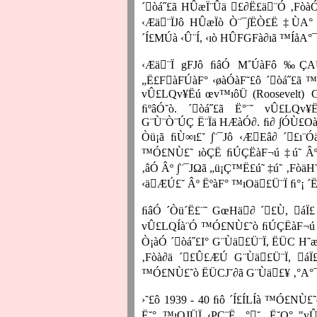
´òá˝£ã HÛæÏ¨Ûä £∂Ë£ä¨Ó ‚FòàÓ£
‹Æä¨ÏJô HÛæÏò Ò¨¯∫ËÒ£Ë ‡ÙA°
´Í£MÚà ‹Û¨Í, ‹ıò HÛFGFà∂ıã ™ÍåA°¯£
‹Æä¨Ï gFJô ﬁâÓ M˚ÚàFô ‰Ç
„Ë£FàFÚàF° ‹øàÓàF˘£ô ´òá˝£ã 
vÛ£LQv¥Ëú
œv™ıôÜ
(Roosevelt)
ﬁºâÓ˘ò. ´òá˝£ã Ë°¨˘ vÛ£LQ
G¨Ù¨Ò¨ÚÇ Ë¨Ïä HÆàÓ∂. ﬁ∂ ∫ÓÙ£Oà
Òü¡ã ﬁÙ∞ı£˘ ∫¨¯Jô ‹ÆEâ∂ ´£ı¨Ó
™Ó£NÙ£˜ ıòÇË ﬁÚÇËàF¬ú ‡ú˜ Â
‚âÓ Âº ∫¨¯JΩã „ü¡Ç™Ë£ú˜ ‡ú˜ ‚FòäH
‹äÆÚ£˘ Âº ËºàF° ™ıOä£Ü¨Ï ﬁ°¡ 
ﬁâÓ ´Òü´Ë£¨˜ GœHä∂ ´£Ù, áÏ£
vÛ£LQÍà¨Ó ™Ó£NÙ£˜ò ﬁÚÇËàF¬ú ‡ú
Ò¡àÓ ´òá˝£I° G¨Ùä£Ü¨Ï, ËÜC H˜
‚Fòà∂ä ´£Û£ÆÚ G¨Ùä£Ü¨Ï, áÏ£ 
™Ó£NÙ£˜ò ËÜCJ˘∂ã G¨Ùä£¥ ‚°A°¯
›˘£ô 1939 - 40 ﬁô ´Í£ÍLÍà ™Ó£NÙ£
Ë˘° ™ıOJÜÏ ‹PÇ¨Ë ‚°˘, Ë˘Q° "v