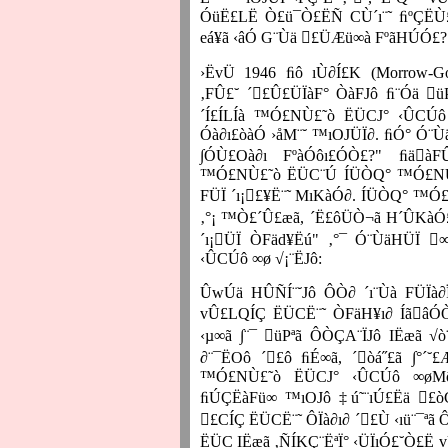
ÓüË£LË Ò£ü¯Ò£ËÑ CÙ´ı¨˜ ﬁºÇËÙ£
eá¥ã ‹âÓ G¨Ùä £ÜÆü∞à FºãHÚÓ£?
›ËvÜ 1946 ﬁô ıÙ∂Í£K
(Morrow-G
‚FÛ£˘ ´£Û£ÜÏàF° ÒàFJô ﬁ¨Óä ü
´Í£ÍLÍà ™Ó£NÙ£˜ò ËÜCJ° ‹ÛCÚô
Óà∂ı£òàÓ ›åM¨˘ ™ıOJÜÏ∂. ﬁÓ° Ó
∫ÓÙ£Oà∂ı FºàÓôı£ÓÒ£?" ﬁäàF
™Ó£NÙ£˜ò ËÜC¨Ú ÍÜÒQ° ™Ó£NÙ£˜
FÜÏ ´ı¡£¥Ë¨˜ MıKàÓ∂. ÍÜÒQ° ™Ó£N
‚°¡ ™Ò£´Û£æã, ´Ë£ôÜÒ¬ã H´ÛKà
´ı¡ÜÏ ÒFäd¥Ëú" ‚°¯ Ó¨ÙäHÜÏ 
‹ÛCÚô ∞ø √¡¨ËJô:
ÛwÚä HÛÑÍ¨˘Jô ÔÒ∂ ´ı¨Ùà FÜÏà
vÛ£LQÍÇ ËÜCË¨˜ ÒFäH¥ı∂ ÍãâÓÒ
‹µ∞ã ∫¨¯ üPªã ÔÒÇA¨ÏJô IËæã √ò
∂¨¯ËOô ´£ô ﬁÉ∞ã, ´òá˝£ã ∫°´˘£
™Ó£NÙ£˜ò ËÜCJ° ‹ÛCÚô ∞øMô
ﬁÚÇËàFü∞ ™ıOJô ‡ú˜¨ıÚ£Ëä £òÇË
£CÍÇ ËÜCË¨˜ ÔÏà∂ı∂ ´£Ù ‹ıü¨¯ªã
ËÜC IËæã ‚ÑÍKÇ¨ËªÏ° ‹ÜÏıÓ£˘Ò£Ë