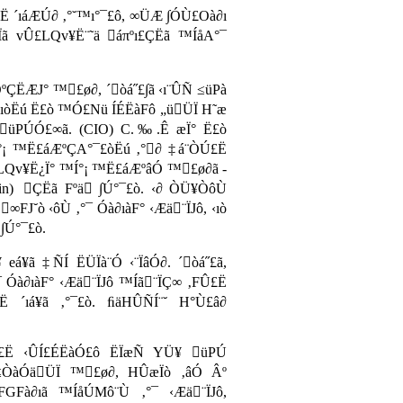
 ´ıáÆÚ∂ ‚°˘™ı°¯£ô, ∞ÜÆ ∫ÓÙ£Oà∂ı
ÜÏã vÛ£LQv¥Ë¨˜ä áπºı£ÇËã ™ÍåA°¯
ÔºÇËÆJ° ™£ø∂, ´òá˝£∫ã ‹ı¨ÛÑ ≤üPà
‹ıòËú Ë£ò ™Ó£Nü ÍÉËàFô „üÜÏ H˜æ
 üPÚÓ£∞ã.
(CIO)
C.‰.Ê æÏ° Ë£ò
¡ ™Ë£áÆºÇA°¯£òËú ‚°∂ ‡á¨ÒÚ£Ë
£LQv¥Ë¿Ï° ™Í°¡ ™Ë£áÆºâÓ ™£ø∂ã -
in)
ÇËã Fºä ∫Ú°¯£ò. ‹∂ ÒÜ¥ÒôÙ
J˘ò ‹ôÙ ‚°¯ Óà∂ıàF° ‹Æä¨ÏJô, ‹ıò
 ∫Ú°¯£ò.
eá¥ã ‡ÑÍ ËÜÏà¨Ó ‹¨ÏâÓ∂. ´òá˝£ã,
 Óà∂ıàF° ‹Æä¨ÏJô ™Íã¨ÏÇ∞ ‚FÛ£Ë
 ´ıá¥ã ‚°¯£ò. ﬁäHÛÑÍ¨˘ H°Ù£â∂
Ë ‹ÛÍ£ÉËàÓ£ô ËÏæÑ YÜ¥ üPÚ
≤ÒàÓäÜÏ ™£ø∂, HÛæÏò ‚âÓ Âº
GFà∂ıã ™ÍåÚMô¨Ù ‚°¯ ‹Æä¨ÏJô,