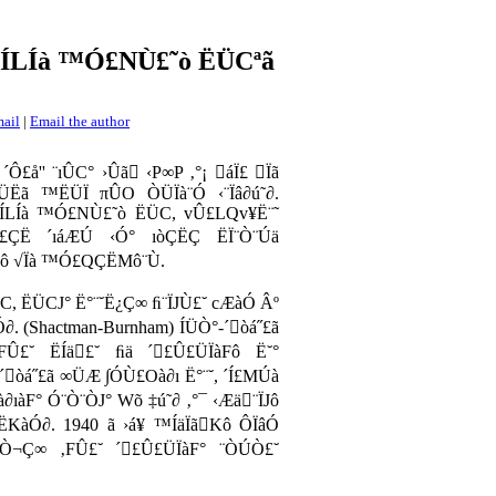
ÍLÍà ™Ó£NÙ£˜ò ËÜCªã
mail
|
Email the author
´Ô£å'' ¨ıÛC° ›Ûã ‹P∞P ‚°¡ áÏ£ Ïã
Ëã ™ËÜÏ πÛO ÒÜÏà¨Ó ‹¨Ïâ∂ú˜∂.
£ÍLÍà ™Ó£NÙ£˜ò ËÜC, vÛ£LQv¥Ë¨˜
£ÇË ´ıáÆÚ ‹Ó° ıòÇËÇ ËÏ¨Ò¨Úä
Fô √Ïà ™Ó£QÇËMô¨Ù.
, ËÜCJ° Ë°¨˘Ë¿Ç∞ ﬁ¨ÏJÙ£˘ cÆàÓ Âº
Ó∂.
(Shactman-Burnham)
ÍÜÒ°-´òá˝£ã
FÛ£˘ ËÍä£˘ ﬁä ´£Û£ÜÏàFô Ë˘°
´òá˝£ã ∞ÜÆ ∫ÓÙ£Oà∂ı Ë°¨˘, ´Í£MÚà
ıàF° Ó¨Ò¨ÒJ° Wõ ‡ú˜∂ ‚°¯ ‹Æä¨ÏJô
KàÓ∂. 1940 ã ›á¥ ™ÍäÏãKô ÔÏâÓ
Ò¬Ç∞ ‚FÛ£˘ ´£Û£ÜÏàF° ¨ÒÚÒ£˘