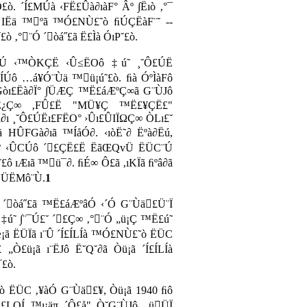
ò. ´Í£MÚà ‹FË£Ûà∂ıàF° Âº ∫Ëıò ‚°¯
 IËä ™ºã ™Ó£NÙ£˜ò ﬁÚÇËàF¨˘ --
ò ‚°¨Ó ´òá˝£ã Ë£Ìà ÓıP˘£ò.
AÚ ‹™ÒKÇË ‹Û≤ËOô ‡ú˜ ¸˘Ô£ÚË
™ÍÚô …á¥Ó¨Ùä ™ü¡ú˜£ò. ﬁà ÓºÌàFô
Gòı£Ëà∂Ï° ∫ÜÆÇ ™Ë£áÆºÇ∞ã G¨ÙJô
v¥Ë¿Ç∞ ‚FÛ£Ë "MÜ¥Ç ™Ë£¥ÇË£"
∂ı ¸˘Ô£ÚËı£FËO° ›Ûı£ÛIÏΩÇ∞ ÒLı£˘
ä HÛFGà∂ıã ™ÍåÓ∂. ‹ıòË˜∂ Ëºà∂Ëú,
º ‹ÛCÚô ´£ÇË£Ë ËãŒQvÜ ËÜC¨Ú
˘£ô ıÆıã ™ü¯∂. ﬁÉ∞ Ô£ã ‚ıKÏã ﬁºâ∂ã
´ËÜËMô¨Ù.
1
 ´òá˝£ã ™Ë£áÆºâÓ ‹´Ó G¨Ùä£Ü¨Ï
˜ ∫¨¯Ú£˘ ´£Ç∞ ‚°¨Ó „ü¡Ç ™Ë£ú˜
æ¡ã ËÜÏã ı¨Û ´Í£ÍLÍà ™Ó£NÙ£˜ò ËÜC
„Ò£ü¡ã ı¨ËJô Ë˘Q˘∂ã Òü¡ã ´Í£ÍLÍà
£ò.
˜ò ËÜC ‚¥àÓ G¨Ùä£¥, Òü¡ã 1940 ﬁô
Û£LQÍ ™ı¡äπ ´Ô£å" Ò˘G¨ÙJô „üÜÏ