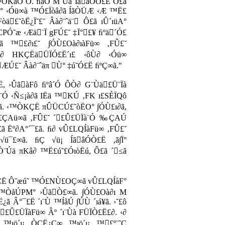
∂ ™ÓKâÓ´Ó. ﬁâÓ M˚Úã ÍãâÓÒ£Ë Ô£ã
Ó°H° ‹Óü∞à ™Ó£Ïòâ∂ã ÍãÒÜÆ ‹Æ ™Ë£
òä£˜òË¿Ï˘£˘ Âà∂¨ˆä¨ Ô£ã ıÛ´ıüA°
 CPÓ˜æ ‹Æä¨Ï gFÚ£˘ ‡Ï°£¥ ﬁºä´Ó£
ã ™£∂ı£˘ ∫ÓÙ£Oà∂ıàFü∞ ‚FÛ£˘
â∂ HKÇËäÜÏÓ£Ë´ı£ ‹ôÙ∂ ‹Óü∞
ÆÚ£˘ Âà∂¨ˆäπ Ù° ‡ú˜Ó£Ë ﬁºÇ∞ã."
Ë, ›ÛãàFô ﬁºâ´Ó ÔÒ∂ G¨Ùä£Ü¨Ïà
Ó ‹Ñ≤¡à∂ã IËä ™KÚ ‚FK ı£SÉÏQô
ã. ‹™ÒKÇË πÛÜCÚ£˜òËO° ∫ÓÙ£ı∂ã,
´£ÇAü∞ã ‚FÛ£˘ ´£Û£ÜÏà¨Ó ‰ÇAÚ
 Ëº∂A°´¯£ã. ﬁ∂ vÛ£LQÍàFü∞ ‚FÛ£˘
√ü¯£∞ã. ﬁÇ √ü¡ ÍãâÓÒ£Ë ‚ã∫Ï°
Ò¨Úä πKâ∂ ™Ë£ú˜£ÓıòËú, Ô£ã ´≤ã
òÇË Ô˘æú˜ ™Ó£NÙ£OÇ∞ã vÛ£LQÍàF°
™ÒåÚPM° ›ÛãÒ£∞ã. ∫ÓÙ£Oà∂ı M
¿ã Â°¯£Ë ´ı¨Ù ™ÍåÚ ∫ÚÙ ´ıá¥ã. ›˘£ô
´£Û£ÜÏàFü∞ Âº ´ı¨Ùà FÜÏÒ£Ë£∂. ‹∂
™ıö´ı¡ ÒÇË¿Ç∞ ™ıö´ı¡ ™£º¨˜Ç