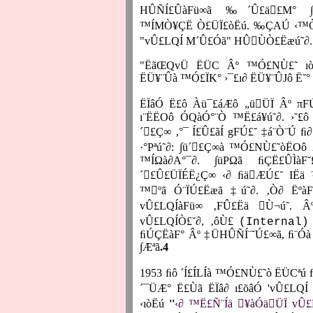
HÛÑÍ£ÛàFü∞ã ‰´Û£ä£M° ∫
™ÍMÒ¥ÇË Ò£ÜÏ£òËú. ‰ÇAÚ ‹™ÒK
"vÛ£LQÍ M´Û£Óã" HÛÙÒ£Ëæú˜∂. ›˘
"ËãŒQvÜ ËÜC Âº ™Ó£NÙ£˜ ıòÇ
ËÜ¥¨Ûà ™Ó£ÏK° ›¯£ı∂ ËÜ¥¨ÛJô Ë˘° 
ËÏâÓ Ë£ô Àü¯£áÆô „üÜÏ Âº πF
ı¨ËËOô ÓQàÓ°¨Ò ™Ë£á¥ú˜∂. ›˘£
´£Ç∞ ‚°¯ Í£Û£ãÍ gFÚ£˘ ‡á¨Ò¨Ú ﬁ
·°Pªú˜∂: ∫ü´£Ç∞à ™Ó£NÙ£˜òËOô 
™ÍΩà∂A°¯∂. ∫üPΩã ﬁÇË£ÛÌàF
´£Û£ÜÏÉË¿Ç∞ ‹∂ ﬁäÆÚ£˘ IËä 
™ºã Ó¨ÏÚ£Ëæã ‡ú˜∂. ‚Ò∂ ËºàF
vÛ£LQÍàFü∞ ‚FÛ£Ëä Ù¬ú˜. Â
vÛ£LQÍÒ£˘∂, ‚ôÙ£
(Internal)
ﬁÚÇËàF° Âº ‡ÜHÛÑÍ¨˘Ú£∞ã, ﬁ¨Óà
∫Æªã
.4
1953 ﬁô ´Í£ÍLÍà ™Ó£NÙ£˜ò ËÜCªú
´¯ÜÆ° Ë£Ùã ËÏâ∂ ı£õâÓ 'vÛ£LQÍ 
‹ıòËú
''
‹∂ ™Ë£Ñ¨Íä ¥àÓäÜÏ vÛ£