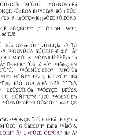
ÓÙ£Oà∂ı M´Û£Ó ™Ó£NÙ£˜òËú
ÇË ‹Û≤ËOô ﬁä™£ø∂ ‹âÓ ı¨ËÚ£˘
£ô ‹∂ „ü¡ÒFÇ∞ ∫ü¡ ∫øÓ£Ë ‡Óı£Ó∂.
3
Ë ﬁÚÇËÒ£?" ‚°¯ Ó¨ÙäH° Wˆ£˘,
‚ø∂¨ËJô:
Ú ﬁÚô GËõæ Ó£° vÛ£LQÍã. ‹∂ Ù
ô ‹∂ ™Ó£NÙ£˜ò ﬁÚÇËàF¬ú ‡ú˜ Âº
∂ Ò£ü¯Mô¨Ù. ‹∂ ™Ó£Nü ÍÉËÉË¿ú ´ıò
Âº ∞FJ˘K° ´Òô ‹∂ ‹Ó° ™Íôı£Ç¨ËÑ
˘£´Ù´Ú, ™Ó£NÙ£˜òËO° M¥Ó¨Ùä
™ºã HÛÑÍ¨˘Ú£Ëæã, ﬁäÆÚ£˘ IËä
°Æ, ﬁâÓ ÕÙÇ√üPô ﬁºâ∂ ∫°´˘¯£∂,
º ´£Û£ÜÏà¨Óà ™Ó£¥ÇË ∫ÆÚ£∂.
‡Ü HÛÑÍ¨˘Ë¨˜ªã ´£Ù ™Ó£NÙ£˜ò
 ™Ó£NÙ£˜òË˜£ô ÒÜ¥ãÓ£° bòà∂¨ıÇË
 ﬁºâÓ ‹™ÒKÇË ä´Ù£ı£FËú "Ë˘Q° Cü
M´Û£Ó' G¨Ùä£Ü¨Ï" ËáÏ˘ã ™ÍåÓ˘ò.
LQÍàF° Âº ∞FÚ£Ë Ò£PÚ∂.
" ﬁ∂ Âº