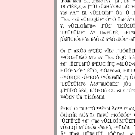
‚Fòà∂ ıâ∂ú´˜£ã, ‚Fòà∂ ıºA´¯£ã ‚°
18 ıºÏÉË¿Ç∞ ∫°˘´Û ›ÛãHà´Ó£ã. ‹
¥à∂ ıºA°´¯£ã. vÛ£LQÍàF° Òü¨¯Ú ‚F
´¯£ã. ›˘£ô vÛ£LQÍàF° Ó°¨Ò üP Âº
¥, vÛ£LQÍàFü∞ ‚FÛ£˘ ´£Û£ÜÏ
´£Û£ÜÏàF° Âº ∞FÚ£Ë, ‹FLº
∫ÛáÜÏÓ£Ë´ı£ ﬁôÙ£∂ ﬁºâÓ£ôÓ£° ‹ä
Óı¯£˘ πKÓô ﬁºÇËÇ √Ï£∂ ‚°ÓüË£
™ÓOæ¥àÓ MºãπA°´¯£ã. ÒQÓ ﬁ˘à¨
‡ú˜ „Ë£FàFÚ ﬁºËÜC ÍFÇ ∞ãÙ£∞
HÛÓ£˘∂Ò£˘ ËÏ¨Ò, ªàÓàFü∞ã, Hü
‹™ÒKÇË ‹Û≤ËOô ™Ó£¥ä∂ ‚°¡ Ô£ã
´£Û£ÜÏàFô Âà∂¨ˆäÓüË£˘ ∫Óü 
‡Ï°Ï£ÓıòËú, ﬁâÔ£Oô GÙæã G¨Ù¨
™Ò£N¨Úä ´Í£ÓıòËú.
Ë£KÚ Ò¨˘ä£°¨Ò ™Ë£áÏ Âö™ı£º ı
ÔÚıÖÍË ﬁÚô¨ä üPÚ πKÓôÓ£° 
´Û£FË˜£Ë ‡ú˜ ‹¨˘à∂ vÛ£LQÍ M´Û£FË
vÛ£LQÍ M´Û£Óã ‹∂ı£Ë´ı, ™£∂ı£˘ 
Âº IËæã Ûâ∂ÜÏ ÓÒ£∞ã. ‹∂ 