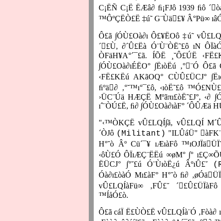
C¡ËÑ C¡Ë ËÆâ∂ ﬁ¡FJô 1939 ﬁô ´
™ÔºÇËÒ£Ë ‡ú˜ G¨Ùä£¥ Â°Pü∞ ıâÓ¨Ï
Ô£ã ∫ÓÙ£Oà∂ı Ô£¥ËOô ‡ú˜ vÛ£LQ
´£Ù, ∂´Û£Ëà Ó¨Ù¨ÒË˜£ô ıN ÔÏ
ÒFäH¥A°´¯£ã. ÍÕË ¸˘Ô£ÚË ‹F
∫ÓÙ£Oà∂ıÉËO° ∫ËıòËú ‚°¨Ó Ô£ã 
‹FË£KËú AKãOQ° CÙÛ£ÜCJ°
∫Ë
ﬁºä∂ ‚°˘™ı°¯£ô, ‹ıòË˜£ô ™Ó£NÙ
›ÜC¨Úä HÆÇË Mºãπı£òË˜£J°, ‹∂ ∫Ó
ıˆ¨ÒÚ£Ë, ﬁ∂ ∫ÓÙ£Oà∂ıàF° ´ÔÛÆä 
"‹™ÒKÇË vÛ£LQÍ∫ã, vÛ£LQÍ M´Û£
´ÒJô
"ILÛáÜ" àFK¨Ë
(Militant)
H°˘ò Âº Cü´¯¥ ıÆıàFô ™ıOJÏä
‹ôÙ£Ó ÔÏıÆÇ¨ËËú ∞øM° ∫° ı£Ç∞
ËÜCJ° ∫°˘£ú Ó¨ÙıòË¿ú ÂºıÛ£˘
(
Óà∂ı£òàÓ Mı£àF° H°˘ò ﬁ∂ ‚øÓäÜ
vÛ£LQÍàFü∞ ‚FÛ£˘ ´£Û£ÜÏàFô
™ÍåÓ£ò.
Ô£ã cáÏ Ë£ÙÒ£Ë vÛ£LQÍà¨Ó ‚Fòà∂ ı