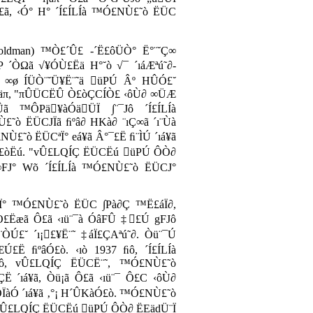
ã, ‹Ó° H° ´Í£ÍLÍà ™Ó£NÙ£˜ò ËÜC
oldman)
™Ò£´Û£ -´Ë£ôÜÒ° Ë°¨˘Ç∞
P ´ÒΩã √¥ÓÙ£Ëä H°˘ò √¯ ´ıáÆªú˜∂-
 ∞ø ÍÜÒ¨˘Ü¥Ë¨˜ä üPÚ Âº HÛÓ£˘
¨Ùäπ, "πÛÜCËÛ Ò£òÇCÍÒ£ ‹ôÙ∂ ∞ÜÆ
Ûã ™ÔPä¥àÓäÜÏ ∫¨¯Jô ´Í£ÍLÍà
ò ËÜCJÏã ﬁºâ∂ HKà∂ ¨ıÇ∞ã ´ı¨Ùà
Ù£˜ò ËÜCªÏ° eá¥ã Â°¯£Ë ﬁ¨ÌÚ ´ıá¥ã
Ó£òËú. "vÛ£LQÍÇ ËÜCËú üPÚ ÔÒ∂
∞FJ° Wõ ´Í£ÍLÍà ™Ó£NÙ£˜ò ËÜCJ°
∂Ï° ™Ó£NÙ£˜ò ËÜC ∫Pà∂Ç ™Ë£áÏ∂,
£Ëæã Ô£ã ‹ıü¨¯à ÓâFÛ ‡£Ú gFJô
¨ÒÚ£˘ ´ı¡£¥Ë¨˜ ‡áÏ£ÇAªú˜∂. Òü¨¯Ú
ÆÚ£Ë ﬁºâÓ£ò. ‹ıò 1937 ﬁô, ´Í£ÍLÍà
, vÛ£LQÍÇ ËÜCË¨˜, ™Ó£NÙ£˜ò
 ´ıá¥ã, Òü¡ã Ô£ã ‹ıü¨¯ Ô£C ‹ôÙ∂
 ÔÏàÓ ´ıá¥ã ‚°¡ H´ÛKàÓ£ò. ™Ó£NÙ£˜ò
 vÛ£LQÍÇ ËÜCËú üPÚ ÔÒ∂ ËEädÜ¨Ï