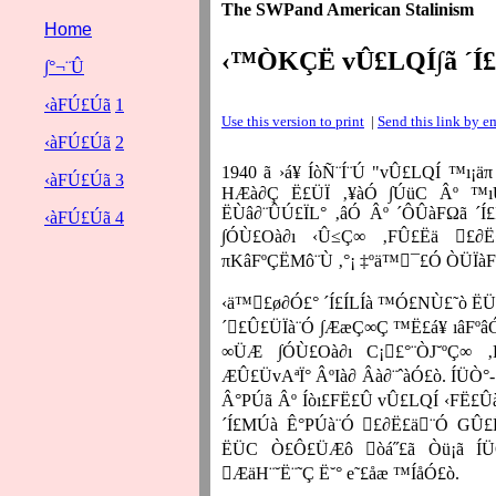
The SWPand American Stalinism
Home
‹™ÒKÇË vÛ£LQÍ∫ã ´Í£
∫°¬¨Û
‹àFÚ£Úã
1
Use this version to print
|
Send this link by e
‹àFÚ£Úã
2
1940 ã ›á¥ ÍòÑ¨Í¨Ú "vÛ£LQÍ ™ı¡äπ 
‹àFÚ£Úã
3
HÆà∂Ç Ë£ÜÏ ‚¥àÓ ∫ÚüC Âº ™ıÜ
ËÙâ∂¨ÛÚ£ÏL° ‚âÓ Âº ´ÔÛàFΩã ´Í
‹àFÚ£Úã
4
∫ÓÙ£Oà∂ı ‹Û≤Ç∞ ‚FÛ£Ëä £∂Ë
πKâFºÇËMô¨Ù ‚°¡ ‡ºä™¯£Ó ÒÜÏà
‹ä™£ø∂Ó£° ´Í£ÍLÍà ™Ó£NÙ£˜ò ËÜC
´£Û£ÜÏà¨Ó ∫ÆæÇ∞Ç ™Ë£á¥ ıâFºâ
∞ÜÆ ∫ÓÙ£Oà∂ı C¡£°¨ÒJ˘ºÇ∞ ‚
ÆÛ£ÜvAªÏ° ÂºIà∂ Âà∂¨ˆàÓ£ò. ÍÜÒ°-
Â°PÚã Âº Íòı£FË£Û vÛ£LQÍ ‹FË£Ûà∂
´Í£MÚà Ê°PÚà¨Ó £∂Ë£ä¨Ó GÛ£Ë
ËÜC Ò£Ô£ÜÆô òá˝£ã Òü¡ã ÍÜ
ÆäH¨˘Ë¨˜Ç Ë˘° e˜£åæ ™ÍåÓ£ò.