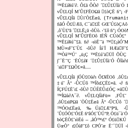
™Ë£á¥ú˜∂. Ô£ã ÔÒ∂ ´£Û£ÜÏà¨Ó 1
vÛ£LQÍ M´Û£FËOΩã £òÇË ﬁ°¡ ‹F
vÛ£LQÍã Ùi˘Ò£Ëæã,
(Trumani
ﬁâÓ Ô£ÜÆô, C¯ä£Ë GŒ´Ú£òÇAô ‹ı
‚ô´Ù£ºã ´£LË¿ã ‹ôÙò. ›˘£ô ﬁ°¡ Ó
vÛ£LQÍ M´Û£FËOô IËÑ CÙòÓ£° ‚ã∫
™Ë£á¥ú´˜£ã. ﬁ∂ ‹ıòË¨˜ä ™£¡àÓ
MÙ∞ıF˘£´Ù£ ‹ôÙ∂ Íá¨Ï HÆäF˘£
™Òå™Ú˘ „ü¡Ç ™Ë£ú˜äÜÏ ÕÙÇ √ü
∫¨¯Ë¨˜Ç ¨ËÚ£á¥ ´£Û£ÜÏà¨Ó ÔÏà∂
¨ıäF˘£ΩÒ£∞ã.....
vÛ£LQÍã ∫ÓÙ£Oà∂ı Ô£¥ËOô ‚ôÙ
‡ú˜ Âº ‹ÛCÚô ™Íôı£ÇË£∞ã. ‹∂ ﬁ
ÍÇFÚ£Ë´ı£ ‹ôÙ∂ ÚÉËÛı£ÓÇ ∞ãÙ£
™ÍΩà∂A¯∂. vÛ£LQÍàFü∞ ‚FÛ£˘
‚ôÙ£ıüPΩã ´ÒÙ£Ëæã Âº ‹ÛCÚô ´
™ÓOı£Ëæã, ‰Úä£Æ°Pªã, ›Û
´Û£ÓÒ£˘Ó£Ë ﬁºâÓ£´ÙÚ°P, Ò£ü¯à¨Ó
bòÇËÒ£˘ıòËú -- ‚âÓ™ı£º Ó£üKÚ ∫
ÜœÒ° ı£ÓàF˘£ô CPÓ˜æ Ë¨¯ÜÏ ‹