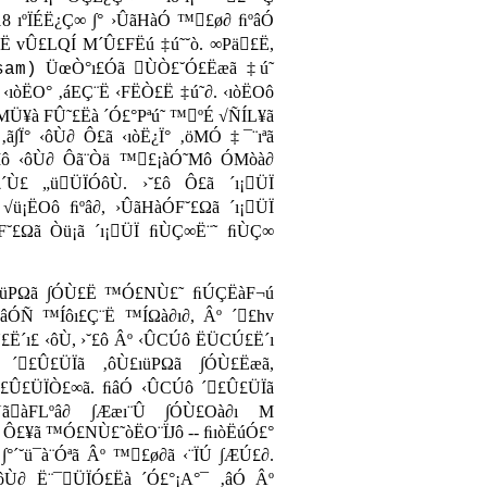
8 ıºÏÉË¿Ç∞ ∫° ›ÛãHàÓ ™£ø∂ ﬁºâÓ
Ë vÛ£LQÍ M´Û£FËú ‡ú˜˘ò. ∞Pä£Ë,
ÜœÒ°ı£Óã ÙÒ£˘Ó£Ëæã ‡ú˜
sam)
òËO° ‚áEÇ¨Ë ‹FËÒ£Ë ‡ú˜∂. ‹ıòËOô
OòMÜ¥à FÛ˜£Ëà ´Ó£°Pªú˜ ™ºÉ √ÑÍL¥ã
Ï° ‹ôÙ∂ Ô£ã ‹ıòË¿Ï° ‚öMÓ ‡¯¨ıªã
˜Mô ‹ôÙ∂ Ôã¨Òä ™£¡àÓ˜Mô ÓMòà∂
´Ù£ „üÜÏÓôÙ. ›˘£ô Ô£ã ´ı¡ÜÏ
¡ËOô ﬁºâ∂, ›ÛãHàÓF˘£Ωã ´ı¡ÜÏ
ıF˘£Ωã Òü¡ã ´ı¡ÜÏ ﬁÙÇ∞Ë¨˜ ﬁÙÇ∞
£ıüPΩã ∫ÓÙ£Ë ™Ó£NÙ£˜ ﬁÚÇËàF¬ú
âÓÑ ™Íôı£Ç¨Ë ™ÍΩà∂ı∂, Âº ´£hv
Ë´ı£ ‹ôÙ, ›˘£ô Âº ‹ÛCÚô ËÜCÚ£Ë´ı
 ´£Û£ÜÏã ‚ôÙ£ıüPΩã ∫ÓÙ£Ëæã,
£Û£ÜÏÒ£∞ã. ﬁâÓ ‹ÛCÚô ´£Û£ÜÏã
ãàFLºâ∂ ∫Ææı¨Û ∫ÓÙ£Oà∂ı M
 Ô£¥ã ™Ó£NÙ£˜òËO¨ÏJô -- ﬁıòËúÓ£°
°´˘ü¯à¨Óªã Âº ™£ø∂ã ‹¨ÏÚ ∫ÆÚ£∂.
ôÙ∂ Ë¨¯ÜÏÓ£Ëà ´Ó£°¡A°¯ ‚âÓ Âº