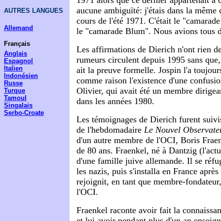
aucune ambiguïté: j'étais dans la même c
AUTRES LANGUES
cours de l'été 1971. C'était le "camarade
Allemand
le "camarade Blum". Nous avions tous 
Français
Les affirmations de Dierich n'ont rien 
Anglais
rumeurs circulent depuis 1995 sans que, 
Espagnol
Italien
ait la preuve formelle. Jospin l'a toujou
Indonésien
comme raison l'existence d'une confusio
Russe
Olivier, qui avait été un membre dirigea
Turque
Tamoul
dans les années 1980.
Singalais
Serbo-Croate
Les témoignages de Dierich furent suivis,
de l'hebdomadaire
Le Nouvel Observate
d'un autre membre de l'OCI, Boris Fraen
de 80 ans. Fraenkel, né à Dantzig (l'actu
d'une famille juive allemande. Il se réfu
les nazis, puis s'installa en France après 
rejoignit, en tant que membre-fondateur, 
l'OCI.
Fraenkel raconte avoir fait la connaissa
et lui avoir pendant plus d'un an enseign