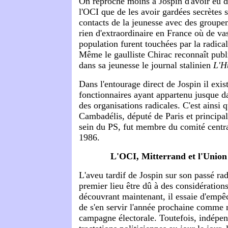
On reproche moins à Jospin d'avoir eu d
l'OCI que de les avoir gardées secrètes 
contacts de la jeunesse avec des groupe
rien d'extraordinaire en France où de va
population furent touchées par la radica
Même le gaulliste Chirac reconnaît pub
dans sa jeunesse le journal stalinien
L'H
Dans l'entourage direct de Jospin il exi
fonctionnaires ayant appartenu jusque d
des organisations radicales. C'est ainsi
Cambadélis, député de Paris et principal
sein du PS, fut membre du comité centra
1986.
L'OCI, Mitterrand et l'Union
L'aveu tardif de Jospin sur son passé rad
premier lieu être dû à des considérations
découvrant maintenant, il essaie d'empê
de s'en servir l'année prochaine comme 
campagne électorale. Toutefois, indép