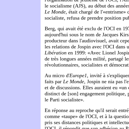
le socialisme (AJS), au début des années
Le Monde,
était chargé de l'«entrisme» d
socialiste, refusa de prendre position p
Berg, qui avait été exclu de l'OCI en 197
aujourd'hui sous le nom de Jacques Ki
producteur dans l'audiovisuel, avait ce
les relations de Jospin avec l'OCI dans u
Libération
en 1999: «Avec Lionel Jospin
de très longues années milité, partagé 
révolutionnaires, socialistes et démocrat
Au micro d'
Europe1
, invité à s'explique
faits par
Le Monde
, Jospin ne nia pas l'
et de discussions. Elles auraient eu «un 
distinct de [son] engagement politique, 
le Parti socialiste».
En réponse au reproche qu'il serait entr
comme «taupe» de l'OCI, et à la questio
pris ses distances politiques et intellectu
l'OCI, il répondit que son adhésion au Par