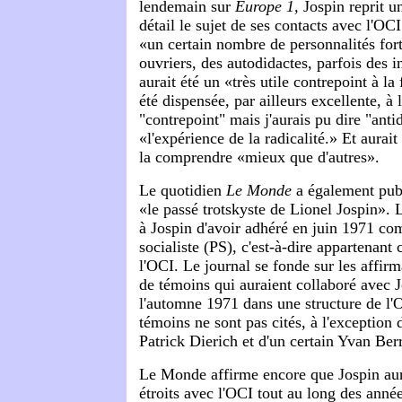
lendemain sur
Europe 1,
Jospin reprit un
détail le sujet de ses contacts avec l'OCI
«un certain nombre de personnalités fort
ouvriers, des autodidactes, parfois des i
aurait été un «très utile contrepoint à la
été dispensée, par ailleurs excellente, à 
"contrepoint" mais j'aurais pu dire "antido
«l'expérience de la radicalité.» Et aurait
la comprendre «mieux que d'autres».
Le quotidien
Le Monde
a également publ
«le passé trotskyste de Lionel Jospin». 
à Jospin d'avoir adhéré en juin 1971 co
socialiste (PS), c'est-à-dire appartenant
l'OCI. Le journal se fonde sur les affirm
de témoins qui auraient collaboré avec J
l'automne 1971 dans une structure de l
témoins ne sont pas cités, à l'exception 
Patrick Dierich et d'un certain Yvan Ber
Le Monde affirme encore que Jospin aur
étroits avec l'OCI tout au long des anné