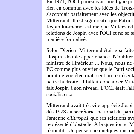
En 1971, l'OCI poursuivait une ligne pol
rien en commun avec les idées de Trots
s'accordait parfaitement avec les objecti
Mitterrand. Il est significatif que Patri
Jospin lui-même, estime que Mitterrand 
relations de Jospin avec l'OCI et ne se s
manière formalisé.
Selon Dierich, Mitterrand était «parfait
[Jospin] double appartenance. N'oubliez 
ministre de l'Intérieur!... Nous, nous ne
PC comme plus ouvrier que le Parti socia
point de vue électoral, seul un représen
battre la droite. Il fallait donc aider Mit
fait Jospin à son niveau. L'OCI était l'all
socialistes.»
Mitterrand avait très vite apprécié Jospin 
dès 1973 au secrétariat national du part
l'antenne d'
Europe1
que ses relations av
représenté d'obstacle. A la question si Mi
répondit: «Je pense que quelques-uns on