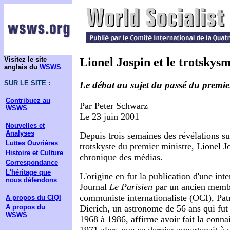
Visitez le site
Lionel Jospin et le trotskys
anglais du
WSWS
SUR LE SITE :
Le débat au sujet du passé du premie
Contribuez au
Par Peter Schwarz
WSWS
Le 23 juin 2001
Nouvelles et
Analyses
Depuis trois semaines des révélations su
Luttes Ouvrières
trotskyste du premier ministre, Lionel Jo
Histoire et Culture
chronique des médias.
Correspondance
L'héritage que
L'origine en fut la publication d'une in
nous défendons
Journal
Le Parisien
par un ancien membr
communiste internationaliste (OCI), Patr
A propos du CIQI
Dierich, un astronome de 56 ans qui fu
A propos du
WSWS
1968 à 1986, affirme avoir fait la conna
1971 alors que ce dernier appartenait à ce