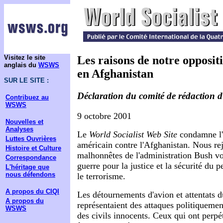
Visitez le site
Les raisons de notre opposit
anglais du
WSWS
en Afghanistan
SUR LE SITE :
Déclaration du comité de rédactio
Contribuez au
WSWS
9 octobre 2001
Nouvelles et
Analyses
Le
World Socialist Web Site
condamne l'
Luttes Ouvrières
américain contre l'Afghanistan. Nous rej
Histoire et Culture
malhonnêtes de l'administration Bush vo
Correspondance
guerre pour la justice et la sécurité du 
L'héritage que
nous défendons
le terrorisme.
A propos du CIQI
Les détournements d'avion et attentats 
A propos du
représentaient des attaques politiquemen
WSWS
des civils innocents. Ceux qui ont perpé