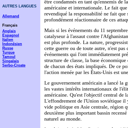
être condamnés en tant qu'ennemis de la
AUTRES LANGUES
américaine et internationale. Le fait que
revendiqué la responsabilité ne fait que 
Allemand
profondément réactionnaire de ces attaq
Français
Mais si les événements du 11 septembre 
Anglais
Espagnol
catalyseur à l'assaut contre l'Afghanistan
Italien
est plus profonde. La nature, progressist
Indonésien
cette guerre ou de toute autre, n'est pas
Russe
Turque
événements qui l'ont immédiatement pré
Tamoul
structure de classe, la base économique e
Singalais
Serbo-Croate
de chacun des états impliqués. De ce poi
l'action menée par les États-Unis est une
Le gouvernement américain a lancé la gu
les vastes intérêts internationaux de l'éli
américaine. Qu'est l'objectif central de l
L'effondrement de l'Union soviétique il 
vide politique en Asie centrale, région q
deuxième plus important bassin recensé 
naturel au monde.