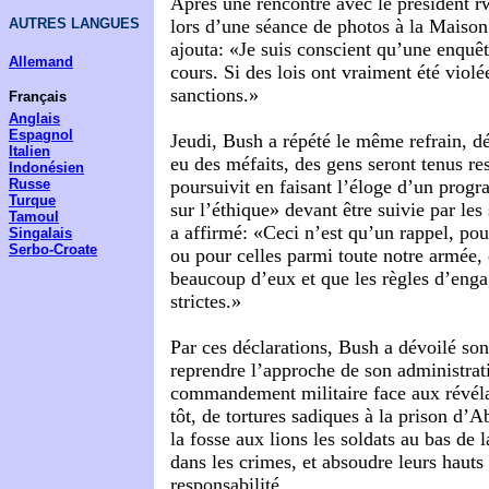
Après une rencontre avec le président 
AUTRES LANGUES
lors d’une séance de photos à la Maiso
ajouta: «Je suis conscient qu’une enquê
Allemand
cours. Si des lois ont vraiment été violée
sanctions.»
Français
Anglais
Espagnol
Jeudi, Bush a répété le même refrain, dé
Italien
eu des méfaits, des gens seront tenus re
Indonésien
Russe
poursuivit en faisant l’éloge d’un pro
Turque
sur l’éthique» devant être suivie par les
Tamoul
a affirmé: «Ceci n’est qu’un rappel, pou
Singalais
Serbo-Croate
ou pour celles parmi toute notre armée, 
beaucoup d’eux et que les règles d’enga
strictes.»
Par ces déclarations, Bush a dévoilé son
reprendre l’approche de son administrat
commandement militaire face aux révéla
tôt, de tortures sadiques à la prison d’
la fosse aux lions les soldats au bas de 
dans les crimes, et absoudre leurs hauts
responsabilité.