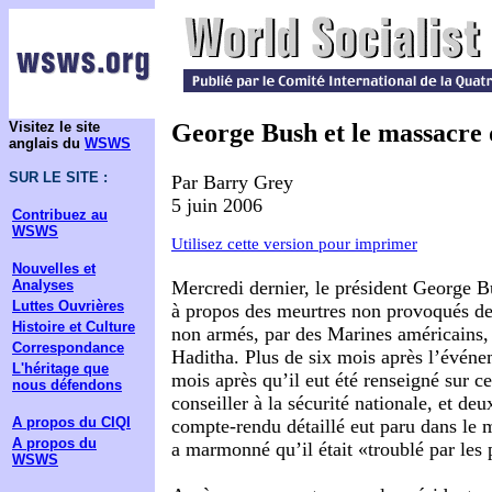
Visitez le site
George Bush et le massacre
anglais du
WSWS
SUR LE SITE :
Par Barry Grey
5 juin 2006
Contribuez au
WSWS
Utilisez cette version pour imprimer
Nouvelles et
Analyses
Mercredi dernier, le président George Bu
Luttes Ouvrières
à propos des meurtres non provoqués de 
Histoire et Culture
non armés, par des Marines américains, 
Correspondance
Haditha. Plus de six mois après l’évén
L'héritage que
mois après qu’il eut été renseigné sur ce
nous défendons
conseiller à la sécurité nationale, et de
A propos du CIQI
compte-rendu détaillé eut paru dans le
A propos du
a marmonné qu’il était «troublé par les
WSWS