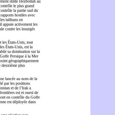
ment shiite Hezbollah au
contrôle le plus grand
ontrôle la partie sud du
 rapports hostiles avec
es talibans en
il appuie activement les
ale contre les insurgés
t les États-Unis, tout
les États-Unis, est la
blir sa domination sur la
 Golfe Persique à la Mer
le point géographiquement
le deuxième plus
ne lancée au nom de la
lé par les positions
istan et de l’Irak a
rontières est et ouest de
sont en contrôle du Golfe
enne est déployée dans