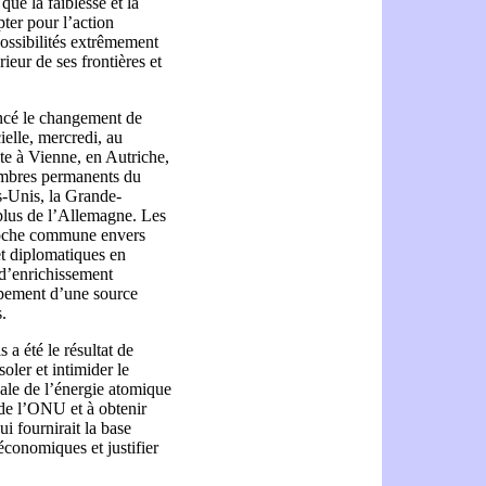
 que la faiblesse et la
ter pour l’action
possibilités extrêmement
ieur de ses frontières et
ncé le changement de
ielle, mercredi, au
ite à Vienne, en Autriche,
membres permanents du
ts-Unis, la Grande-
 plus de l’Allemagne. Les
proche commune envers
et diplomatiques en
d’enrichissement
ppement d’une source
.
a été le résultat de
oler et intimider le
nale de l’énergie atomique
 de l’ONU et à obtenir
i fournirait la base
économiques et justifier