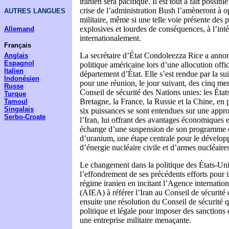
iranien sera pacifique. Il est tout à fait possible
crise de l’administration Bush l’amèneront à op
AUTRES LANGUES
militaire, même si une telle voie présente des 
explosives et lourdes de conséquences, à l’intér
Allemand
internationalement.
Français
La secrétaire d’État Condoleezza Rice a anno
Anglais
Espagnol
politique américaine lors d’une allocution offic
Italien
département d’État. Elle s’est rendue par la su
Indonésien
pour une réunion, le jour suivant, des cinq 
Russe
Conseil de sécurité des Nations unies: les Éta
Turque
Bretagne, la France, la Russie et la Chine, en
Tamoul
Singalais
six puissances se sont entendues sur une ap
Serbo-Croate
l’Iran, lui offrant des avantages économiques 
échange d’une suspension de son programme 
d’uranium, une étape centrale pour le dévelo
d’énergie nucléaire civile et d’armes nucléaires
Le changement dans la politique des États-Unis 
l’effondrement de ses précédents efforts pour is
régime iranien en incitant l’Agence internatio
(AIEA) à référer l’Iran au Conseil de sécurité
ensuite une résolution du Conseil de sécurité qu
politique et légale pour imposer des sanctions 
une entreprise militaire menaçante.