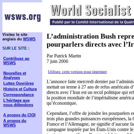
Visitez le site
L’administration Bush repre
anglais du
WSWS
pourparlers directs avec l’I
SUR LE SITE :
Par Patrick Martin
Contribuez au
7 juin 2006
WSWS
Utilisez cette version pour imprimer
Nouvelles et
Analyses
L’annonce faite mercredi dernier par l’adminis
Luttes Ouvrières
mettait un terme à 27 ans de refus américain d
Histoire et Culture
directs avec l’Iran est un recul politique qui re
Correspondance
la position mondiale de l’impérialisme américai
L'héritage que
qu’économique.
nous défendons
Cependant, l’offre de joindre les pourparlers en
A propos du CIQI
trois plus grandes puissances européennes, la
A propos du
France et l’Allemagne, ne signifie d’aucune fa
WSWS
campagne inspirée par les États-Unis contre l