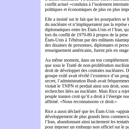
conflit actuel «conduira à l’isolement internati
politiques et économiques de plus en plus imp
Elle a insisté sur le fait que les pourparlers se 
du nucléaire et n’impliqueraient pas la reprise 
diplomatiques entre les États-Unis et l’Iran, q
lors du conflit de 1979-80 à propos de la pris
États-Unis à Téhéran par des militants islamiq
des dizaines de personnes, diplomates et perso
renseignement américains, furent pris en otage
Au même moment, dans un ton complètement d
que sous le Traité de non-prolifération nucléai
droit de développer des centrales nucléaires. 
groupe exilé avait révélé l’existence d’un pro
secret, l’administration Bush avait fréquemmen
violait le TNPN et perdait ainsi son droit, sous 
recherches liées au nucléaire. Mais Rice a reje
peuple iranien croit qu’il a droit à l’énergie nuc
affirmé. «Nous reconnaissons ce droit.»
Rice a aussi déclaré que les États-Unis «appui
développement de plus grands liens commerci
l’Iran, abandonnant ainsi tacitement les tentati
pour imposer un embargo non officiel sur le p