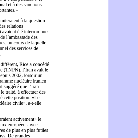
onal et à des sanctions
ortantes.»
limiteraient à la question
des relations
ui avaient été interrompues
e de l’ambassade des
ues, au cours de laquelle
nnel des services de
.
ifférent, Rice a concédé
re (TNPN), l’Iran avait le
Depuis 2002, lorsqu’un
gramme nucléaire iranien
t suggéré que l’Iran
le traité, à effectuer des
té cette position. «Le
léaire civile», a-t-elle
eraient activement» le
aux européens avec
ves de plus en plus futiles
ays. De grandes