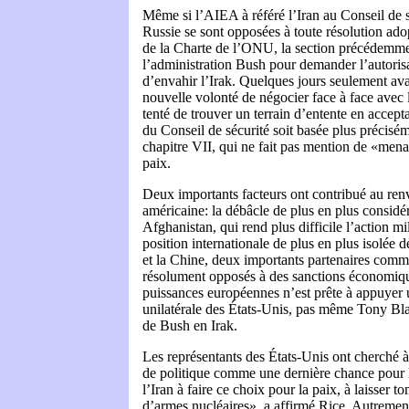
Même si l’AIEA à référé l’Iran au Conseil de sé
Russie se sont opposées à toute résolution ado
de la Charte de l’ONU, la section précédemmen
l’administration Bush pour demander l’autorisa
d’envahir l’Irak. Quelques jours seulement ava
nouvelle volonté de négocier face à face avec l
tenté de trouver un terrain d’entente en accept
du Conseil de sécurité soit basée plus précisém
chapitre VII, qui ne fait pas mention de «mena
paix.
Deux importants facteurs ont contribué au ren
américaine: la débâcle de plus en plus considér
Afghanistan, qui rend plus difficile l’action mili
position internationale de plus en plus isolée 
et la Chine, deux importants partenaires comme
résolument opposés à des sanctions économiqu
puissances européennes n’est prête à appuyer u
unilatérale des États-Unis, pas même Tony Blai
de Bush en Irak.
Les représentants des États-Unis ont cherché 
de politique comme une dernière chance pour l
l’Iran à faire ce choix pour la paix, à laisser 
d’armes nucléaires», a affirmé Rice. Autrement,