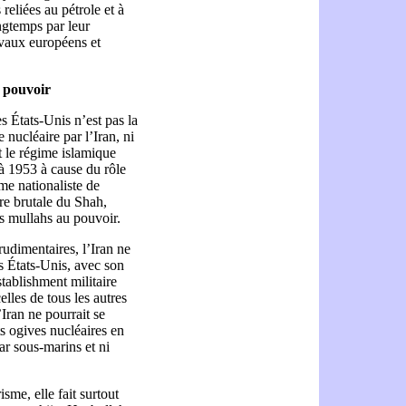
reliées au pétrole et à
ngtemps par leur
ivaux européens et
e pouvoir
es États-Unis n’est pas la
nucléaire par l’Iran, ni
t le régime islamique
à 1953 à cause du rôle
me nationaliste de
re brutale du Shah,
es mullahs au pouvoir.
udimentaires, l’Iran ne
s États-Unis, avec son
stablishment militaire
elles de tous les autres
’Iran ne pourrait se
ts ogives nucléaires en
ar sous-marins et ni
sme, elle fait surtout