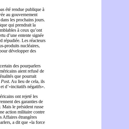
pas été rendue publique à
ivée au gouvernement
dans les prochains jours.
ique qui prendrait la
semblables à ceux qu’ont
ertu d’une entente signée
rd répudiée. Les réacteurs
us-produits nucléaires,
 pour développer des
ncertain des pourparlers
américains aient refusé de
pénalités que pourrait
 Post
. Au lieu de cela, ils
t d’«incitatifs négatifs».
éricains ont rejeté les
ennent des garanties de
r. Mais le président russe
ne action militaire contre
s Affaires étrangères
rlers, a dit que «la force