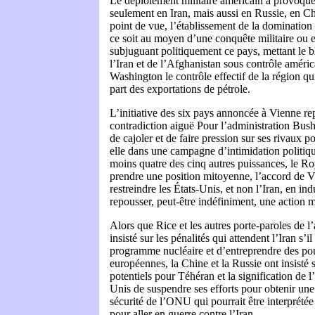
Le déploiement militaire américain a provoqué
seulement en Iran, mais aussi en Russie, en C
point de vue, l’établissement de la domination 
ce soit au moyen d’une conquête militaire ou e
subjuguant politiquement ce pays, mettant le bl
l’Iran et de l’Afghanistan sous contrôle améric
Washington le contrôle effectif de la région qu
part des exportations de pétrole.
L’initiative des six pays annoncée à Vienne r
contradiction aiguë Pour l’administration Bush, 
de cajoler et de faire pression sur ses rivaux po
elle dans une campagne d’intimidation politiqu
moins quatre des cinq autres puissances, le 
prendre une position mitoyenne, l’accord de Vi
restreindre les États-Unis, et non l’Iran, en i
repousser, peut-être indéfiniment, une action mi
Alors que Rice et les autres porte-paroles de l
insisté sur les pénalités qui attendent l’Iran s’
programme nucléaire et d’entreprendre des pou
européennes, la Chine et la Russie ont insisté 
potentiels pour Téhéran et la signification de l
Unis de suspendre ses efforts pour obtenir une
sécurité de l’ONU qui pourrait être interprété
pour aller en guerre contre l’Iran.