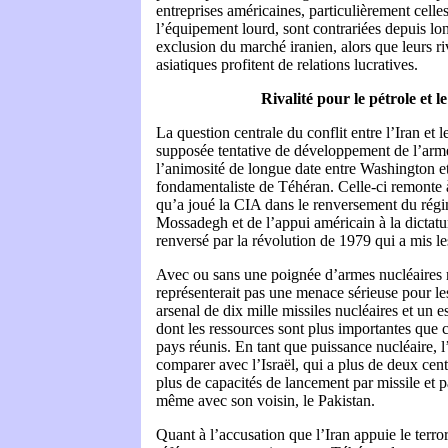
entreprises américaines, particulièrement celles 
l’équipement lourd, sont contrariées depuis lo
exclusion du marché iranien, alors que leurs r
asiatiques profitent de relations lucratives.
Rivalité pour le pétrole et l
La question centrale du conflit entre l’Iran et l
supposée tentative de développement de l’arme 
l’animosité de longue date entre Washington e
fondamentaliste de Téhéran. Celle-ci remonte 
qu’a joué la CIA dans le renversement du régi
Mossadegh et de l’appui américain à la dictatu
renversé par la révolution de 1979 qui a mis l
Avec ou sans une poignée d’armes nucléaires r
représenterait pas une menace sérieuse pour le
arsenal de dix mille missiles nucléaires et un e
dont les ressources sont plus importantes que c
pays réunis. En tant que puissance nucléaire, l
comparer avec l’Israël, qui a plus de deux cen
plus de capacités de lancement par missile et p
même avec son voisin, le Pakistan.
Quant à l’accusation que l’Iran appuie le terrori