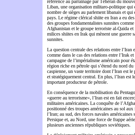
référence au parrainage par Téhéran du mouve
Liban, une organisation militaro-politique qui 
nombre de sièges au parlement libanais et qui c
pays. Le régime clérical shiite en Iran a eu des
des groupes fondamentalistes sunnites comme l
Afghanistan et le groupe terroriste al-Qaida et 
milices shiites en Irak qui mènent une guerre s
sunnites.
La question centrale des relations entre l’Iran e
comme dans le cas des relations entre l’Irak et 
campagne de l’impérialisme américain pour éta
région riche en pétrole qui s’étend du nord du
caspienne, un vaste territoire dont l’Iran est 
et stratégiquement central. En plus, l’Iran est 
important producteur de pétrole.
En conséquence de la mobilisation du Pentago
«guerre au terrorisme», l’Iran est en fait encerc
militaires américaines. La conquête de l’Afghan
positionné des troupes américaines au sol aux f
l’Iran; au sud, des forces navales américaines 
Persique et, au Nord, une force de frappe aéri
plusieurs anciennes républiques soviétiques.