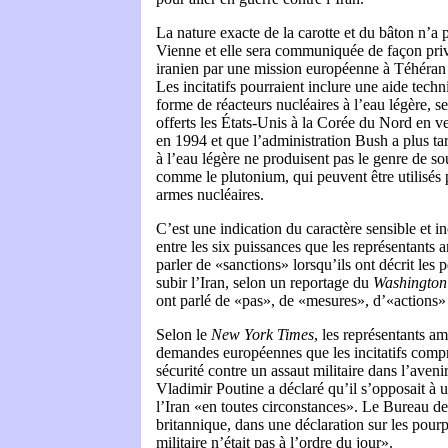
La nature exacte de la carotte et du bâton n’a 
Vienne et elle sera communiquée de façon pr
iranien par une mission européenne à Téhéran 
Les incitatifs pourraient inclure une aide techn
forme de réacteurs nucléaires à l’eau légère, 
offerts les États-Unis à la Corée du Nord en v
en 1994 et que l’administration Bush a plus ta
à l’eau légère ne produisent pas le genre de so
comme le plutonium, qui peuvent être utilisés
armes nucléaires.
C’est une indication du caractère sensible et i
entre les six puissances que les représentants 
parler de «sanctions» lorsqu’ils ont décrit les 
subir l’Iran, selon un reportage du
Washington
ont parlé de «pas», de «mesures», d’«actions» e
Selon le
New York Times
, les représentants am
demandes européennes que les incitatifs compr
sécurité contre un assaut militaire dans l’aveni
Vladimir Poutine a déclaré qu’il s’opposait à u
l’Iran «en toutes circonstances». Le Bureau de
britannique, dans une déclaration sur les pourpa
militaire n’était pas à l’ordre du jour».