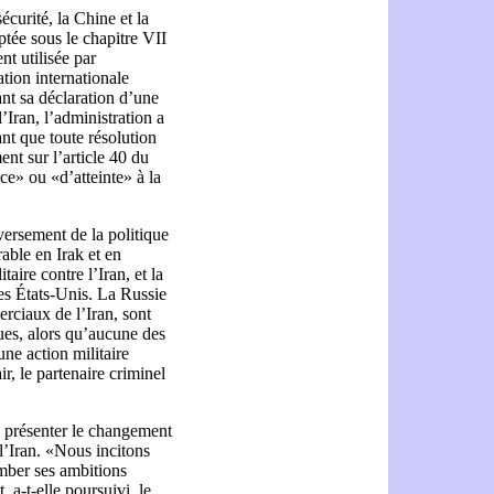
curité, la Chine et la
ptée sous le chapitre VII
t utilisée par
tion internationale
nt sa déclaration d’une
’Iran, l’administration a
ant que toute résolution
ent sur l’article 40 du
ce» ou «d’atteinte» à la
versement de la politique
able en Irak et en
taire contre l’Iran, et la
des États-Unis. La Russie
rciaux de l’Iran, sont
es, alors qu’aucune des
ne action militaire
r, le partenaire criminel
à présenter le changement
’Iran. «Nous incitons
tomber ses ambitions
 a-t-elle poursuivi, le