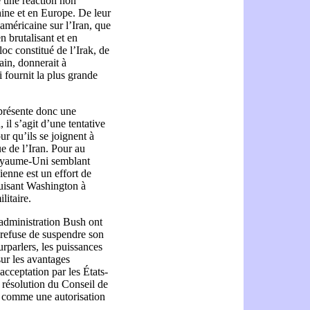
 une réaction non
hine et en Europe. De leur
américaine sur l’Iran, que
n brutalisant et en
oc constitué de l’Irak, de
ain, donnerait à
i fournit la plus grande
eprésente donc une
il s’agit d’une tentative
ur qu’ils se joignent à
e de l’Iran. Pour au
Royaume-Uni semblant
enne est un effort de
nduisant Washington à
litaire.
’administration Bush ont
il refuse de suspendre son
rparlers, les puissances
sur les avantages
’acceptation par les États-
 résolution du Conseil de
e comme une autorisation