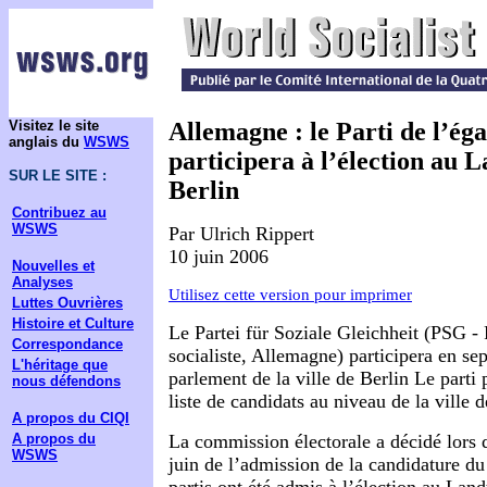
Visitez le site
Allemagne : le Parti de l’égal
anglais du
WSWS
participera à l’élection au 
SUR LE SITE :
Berlin
Contribuez au
WSWS
Par Ulrich Rippert
10 juin 2006
Nouvelles et
Analyses
Utilisez cette version pour imprimer
Luttes Ouvrières
Histoire et Culture
Le Partei für Soziale Gleichheit (PSG - P
Correspondance
socialiste, Allemagne) participera en se
L'héritage que
parlement de la ville de Berlin Le parti 
nous défendons
liste de candidats au niveau de la ville d
A propos du CIQI
A propos du
La commission électorale a décidé lors 
WSWS
juin de l’admission de la candidature d