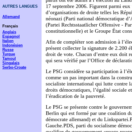
partis ont été admis à l’élection au Land
17 septembre 2006. Figurent parmi eux
AUTRES LANGUES
d’organisations de droite telles les Rép
Allemand
néonazi (Parti national démocratique d
(Partei Rechtsstaatlicher Offensive - Par
Français
constitutionnelle) et le Groupe État cons
Anglais
Espagnol
Italien
Afin de compléter son admission à l’éle
Indonésien
présent collecter la signature de 2.200 é
Russe
droit de vote. Chacun d’entre eux doit r
Turque
Tamoul
qui sera vérifié par l’Office de déclarat
Singalais
Serbo-Croate
Le PSG considère sa participation à l’él
comme un pas important dans la constru
socialiste international qui lutte contre 
droits démocratiques, l’égalité sociale et
l’éradication de la pauvreté.
Le PSG se présente contre le gouverneme
Berlin qui est formé par une coalition d
démocrate allemand) et du Linkspartei.P
Gauche.PDS, parti du socialisme démocr
qualifier de gouvernement «rouge-rouge»