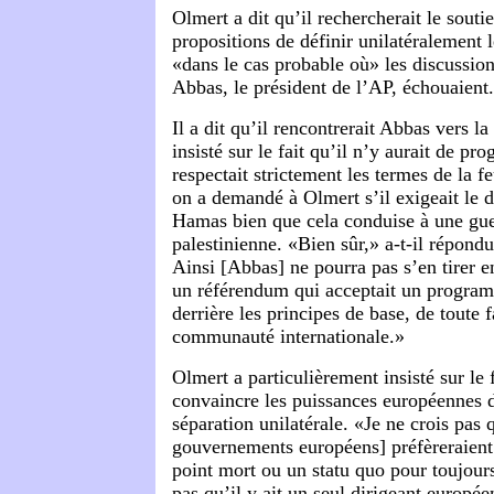
Olmert a dit qu’il rechercherait le souti
propositions de définir unilatéralement l
«dans le cas probable où» les discuss
Abbas, le président de l’AP, échouaient.
Il a dit qu’il rencontrerait Abbas vers l
insisté sur le fait qu’il n’y aurait de pr
respectait strictement les termes de la f
on a demandé à Olmert s’il exigeait le
Hamas bien que cela conduise à une gue
palestinienne. «Bien sûr,» a-t-il répond
Ainsi [Abbas] ne pourra pas s’en tirer en
un référendum qui acceptait un program
derrière les principes de base, de toute f
communauté internationale.»
Olmert a particulièrement insisté sur le f
convaincre les puissances européennes 
séparation unilatérale. «Je ne crois pas 
gouvernements européens] préfèreraien
point mort ou un statu quo pour toujours,
pas qu’il y ait un seul dirigeant europé