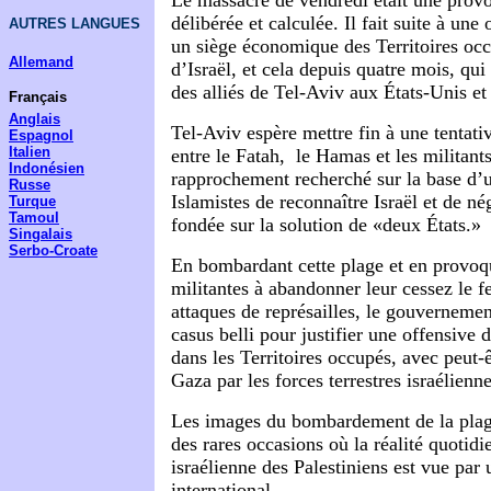
Le massacre de vendredi était une provo
délibérée et calculée. Il fait suite à une 
AUTRES LANGUES
un siège économique des Territoires occ
Allemand
d’Israël, et cela depuis quatre mois, qui 
des alliés de Tel-Aviv aux États-Unis et
Français
Anglais
Tel-Aviv espère mettre fin à une tentat
Espagnol
Italien
entre le Fatah, le Hamas et les militant
Indonésien
rapprochement recherché sur la base d’
Russe
Islamistes de reconnaître Israël et de n
Turque
Tamoul
fondée sur la solution de «deux États.»
Singalais
Serbo-Croate
En bombardant cette plage et en provoqu
militantes à abandonner leur cessez le fe
attaques de représailles, le gouvernemen
casus belli pour justifier une offensive
dans les Territoires occupés, avec peut-
Gaza par les forces terrestres israélienne
Les images du bombardement de la plag
des rares occasions où la réalité quotid
israélienne des Palestiniens est vue par 
international.