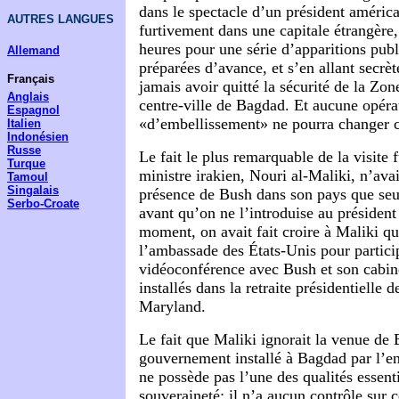
dans le spectacle d’un président américa
AUTRES LANGUES
furtivement dans une capitale étrangère
heures pour une série d’apparitions publ
Allemand
préparées d’avance, et s’en allant secrè
Français
jamais avoir quitté la sécurité de la Zone
Anglais
centre-ville de Bagdad. Et aucune opéra
Espagnol
«d’embellissement» ne pourra changer c
Italien
Indonésien
Russe
Le fait le plus remarquable de la visite 
Turque
ministre irakien, Nouri al-Maliki, n’avai
Tamoul
Singalais
présence de Bush dans son pays que se
Serbo-Croate
avant qu’on ne l’introduise au président
moment, on avait fait croire à Maliki qu’
l’ambassade des États-Unis pour partici
vidéoconférence avec Bush et son cabine
installés dans la retraite présidentiell
Maryland.
Le fait que Maliki ignorait la venue de
gouvernement installé à Bagdad par l’e
ne possède pas l’une des qualités essenti
souveraineté: il n’a aucun contrôle sur 