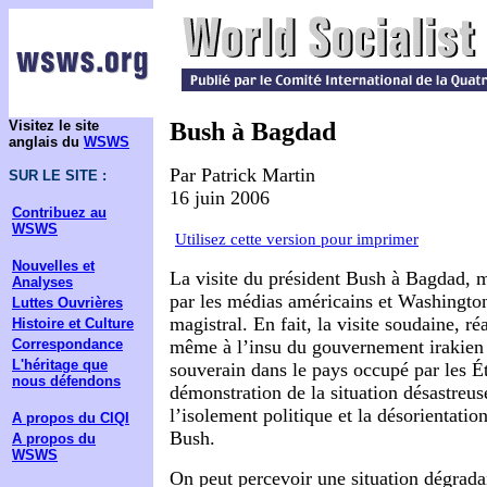
Visitez le site
Bush à Bagdad
anglais du
WSWS
Par Patrick Martin
SUR LE SITE :
16 juin 2006
Contribuez au
WSWS
Utilisez cette version pour imprimer
Nouvelles et
La visite du président Bush à Bagdad, m
Analyses
par les médias américains et Washingt
Luttes Ouvrières
magistral. En fait, la visite soudaine, ré
Histoire et Culture
Correspondance
même à l’insu du gouvernement irakie
L'héritage que
souverain dans le pays occupé par les Ét
nous défendons
démonstration de la situation désastreus
l’isolement politique et la désorientatio
A propos du CIQI
Bush.
A propos du
WSWS
On peut percevoir une situation dégrada