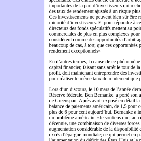
importantes de la part d’investisseurs qui re
des taux de rendement ajustés à un risque plu
Ces investissements ne peuvent bien sûr être r
minorité d’investisseurs. Et pour répondre à c
directeurs des fonds spéculatifs mettent au poin
commerciales de plus en plus complexes pour e
considèrent comme des opportunités d’arbitrag
beaucoup de cas, à tort, que ces opportunités p
rendement exceptionnels»
En d’autres termes, la cause de ce phénomène 
capital financier, faisant sans arrêt le tour de l
profit, doit maintenant entreprendre des invest
pour réaliser le même taux de rendement que p
Lors d’un discours, le 10 mars de l’année derni
Réserve fédérale, Ben Bernanke, a porté son a
de Greenspan. Après avoir exposé en détail la 
balance de paiements américain, de 1,5 pour 
plus de 6 pour cent aujourd’hui, Bernanke a ins
un problème américain. «Je soutiens que, au co
décennie, une combinaison de diverses forces 
augmentation considérable de la disponibilité
excès d’épargne mondiale; ce qui permet en pa
l’augmentation du déficit des États-Unis et le 