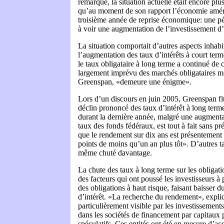
remarque, la situation actuelle était encore plu
qu’au moment de son rapport l’économie améric
troisième année de reprise économique: une pér
à voir une augmentation de l’investissement d’
La situation comportait d’autres aspects inhab
l’augmentation des taux d’intérêts à court term
le taux obligataire à long terme a continué d
largement imprévu des marchés obligataires m
Greenspan, «demeure une énigme».
Lors d’un discours en juin 2005, Greenspan fi
déclin prononcé des taux d’intérêt à long term
durant la dernière année, malgré une augmenta
taux des fonds fédéraux, est tout à fait sans p
que le rendement sur dix ans est présentement 
points de moins qu’un an plus tôt». D’autres t
même chuté davantage.
La chute des taux à long terme sur les obligatio
des facteurs qui ont poussé les investisseurs à 
des obligations à haut risque, faisant baisser
d’intérêt. «La recherche du rendement», expliqu
particulièrement visible par les investissements
dans les sociétés de financement par capitaux 
spéculatifs. Ces entités ont été en mesure d’a