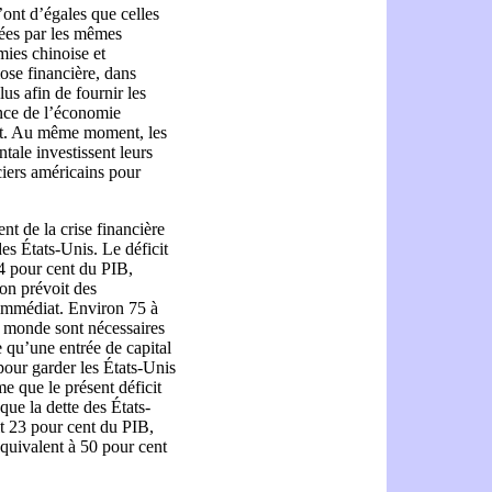
ont d’égales que celles
nées par les mêmes
ies chinoise et
ose financière, dans
lus afin de fournir les
ance de l’économie
et. Au même moment, les
tale investissent leurs
iers américains pour
t de la crise financière
es États-Unis. Le déficit
,4 pour cent du PIB,
 on prévoit des
 immédiat. Environ 75 à
u monde sont nécessaires
e qu’une entrée de capital
 pour garder les États-Unis
e que le présent déficit
 que la dette des États-
it 23 pour cent du PIB,
 équivalent à 50 pour cent