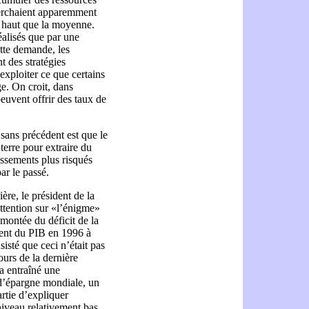
cherchaient apparemment
s haut que la moyenne.
éalisés que par une
ette demande, les
t des stratégies
xploiter ce que certains
e. On croit, dans
euvent offrir des taux de
sans précédent est que le
a terre pour extraire du
issements plus risqués
ar le passé.
ère, le président de la
ttention sur «l’énigme»
montée du déficit de la
cent du PIB en 1996 à
isté que ceci n’était pas
urs de la dernière
a entraîné une
 d’épargne mondiale, un
rtie d’expliquer
niveau relativement bas