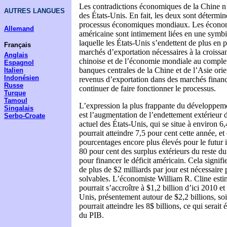
Les contradictions économiques de la Chine n’
AUTRES LANGUES
des États-Unis. En fait, les deux sont détermi
processus économiques mondiaux. Les économ
Allemand
américaine sont intimement liées en une symbi
laquelle les États-Unis s’endettent de plus en p
Français
marchés d’exportation nécessaires à la croiss
Anglais
chinoise et de l’économie mondiale au compl
Espagnol
banques centrales de la Chine et de l’Asie orien
Italien
Indonésien
revenus d’exportation dans des marchés financ
Russe
continuer de faire fonctionner le processus.
Turque
Tamoul
L’expression la plus frappante du développemen
Singalais
est l’augmentation de l’endettement extérieur d
Serbo-Croate
actuel des États-Unis, qui se situe à environ 6
pourrait atteindre 7,5 pour cent cette année, et
pourcentages encore plus élevés pour le futur
80 pour cent des surplus extérieurs du reste d
pour financer le déficit américain. Cela signifi
de plus de $2 milliards par jour est nécessaire
solvables. L’économiste William R. Cline estim
pourrait s’accroître à $1,2 billion d’ici 2010 et
Unis, présentement autour de $2,2 billions, so
pourrait atteindre les 8$ billions, ce qui serait
du PIB.