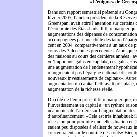
«L’énigme» de Greens
Dans son rapport semestriel présenté au Congr
février 2005, l’ancien président de la Réserve 
Greenspan, avait attiré l’attention sur certains
l’économie des États-Unis. Il fit remarquer qu
augmentations des dépenses de consommation 
accompagnées par une chute des taux d’épargn
cent en 2004, comparativement à un taux de p
cours des 3 décennies précédentes. Alors que 
des maisons au cours des dernières années» av
«d’importants gains en capital», ces gains, «ré
une augmentation de l’endettement hypothécai
n’augmentent pas l’épargne nationale disponib
nouveaux investissements de capitaux». Autre
augmentation du capital fictif avait pris place,
augmentation de la richesse réelle.
Du côté de l’entreprise, il fit remarquer que, 
l’investissement en capital à «un rythme raisonn
néanmoins de l’arrière sur l’augmentation des p
d’autofinancement. «Cela est très inhabituel: i
récession pour produire une telle situation en
étaient peu disposées à réaliser de nouveaux i
concentraient sur le contrôle des coûts» Bien qu’