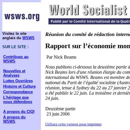
Visitez le site
Réunion du comité de rédaction inte
anglais du
WSWS
Rapport sur l’économie mon
SUR LE SITE :
Contribuez au
Par Nick Beams
WSWS
Nous publions ci-dessous la deuxième partie d
Nouvelles et
Nick Beams
lors d'une réunion élargie du com
Analyses
international du WSWS. Beams est membre de c
Luttes Ouvrières
national du Parti de l’égalité socialiste (Austral
Histoire et Culture
réunion, tenue à Sydney du 22 au 27 janvier 
Correspondance
a été publiée le 22 juin. La troisième et derniè
L'héritage que
24 juin.
nous défendons
Deuxième partie
A propos du CIQI
23 juin 2006
A propos du
WSWS
Utilisez cette version pour imprimer