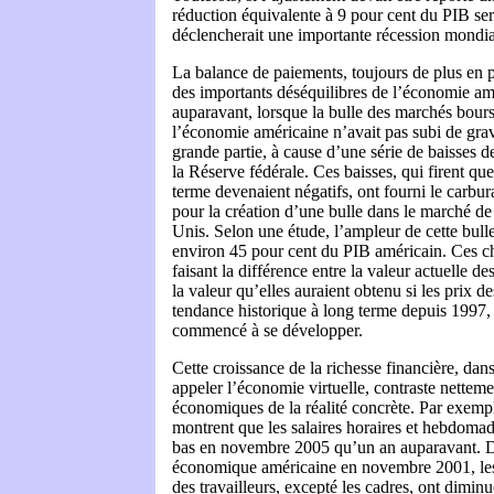
réduction équivalente à 9 pour cent du PIB sera
déclencherait une importante récession mondi
La balance de paiements, toujours de plus en p
des importants déséquilibres de l’économie am
auparavant, lorsque la bulle des marchés boursi
l’économie américaine n’avait pas subi de grav
grande partie, à cause d’une série de baisses de
la Réserve fédérale. Ces baisses, qui firent que
terme devenaient négatifs, ont fourni le carbur
pour la création d’une bulle dans le marché de
Unis. Selon une étude, l’ampleur de cette bulle s
environ 45 pour cent du PIB américain. Ces ch
faisant la différence entre la valeur actuelle d
la valeur qu’elles auraient obtenu si les prix d
tendance historique à long terme depuis 1997, 
commencé à se développer.
Cette croissance de la richesse financière, dan
appeler l’économie virtuelle, contraste nettem
économiques de la réalité concrète. Par exemple
montrent que les salaires horaires et hebdomada
bas en novembre 2005 qu’un an auparavant. De
économique américaine en novembre 2001, les s
des travailleurs, excepté les cadres, ont dimin