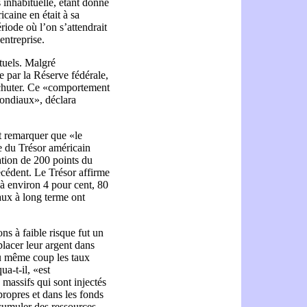
s inhabituelle, étant donné
aine en était à sa
iode où l’on s’attendrait
entreprise.
ituels. Malgré
e par la Réserve fédérale,
e chuter. Ce «comportement
ondiaux», déclara
t remarquer que «le
e du Trésor américain
tion de 200 points du
récédent. Le Trésor affirme
à environ 4 pour cent, 80
aux à long terme ont
ns à faible risque fut un
placer leur argent dans
 du même coup les taux
a-t-il, «est
 massifs qui sont injectés
propres et dans les fonds
ccumuler des ressources