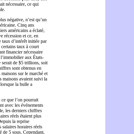
it nécessaire, ce qui
ale.
lus négative, n’est qu’un
éricaine. Cinq ans
ers américains a éclaté,
e récession et ce, en
 taux d’intérêt initiée par
 certains taux à court
ant financier nécessaire
 l’immobilier aux États-
erait de $5 trillions, soit
iffres sont obtenus en
es maisons sur le marché et
es maisons avaient suivi la
lorsque la bulle a
s ce que l’on pourrait
ent avec les événements
, les derniers chiffres
ires réels étaient plus
puis la reprise
alaires horaires réels
ué de 5 sous. Cependant,