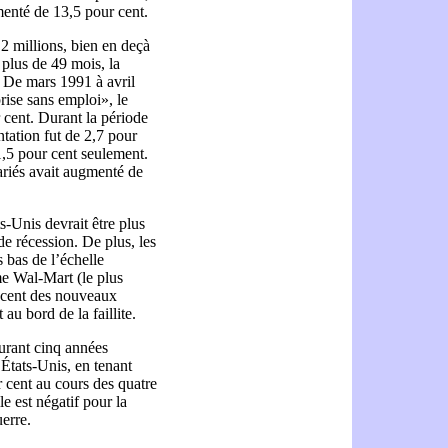
menté de 13,5 pour cent.
2 millions, bien en deçà
 plus de 49 mois, la
 De mars 1991 à avril
ise sans emploi», le
 cent. Durant la période
ation fut de 2,7 pour
1,5 pour cent seulement.
ariés avait augmenté de
-Unis devrait être plus
de récession. De plus, les
s bas de l’échelle
me Wal-Mart (le plus
 cent des nouveaux
u bord de la faillite.
urant cinq années
États-Unis, en tenant
 cent au cours des quatre
e est négatif pour la
erre.