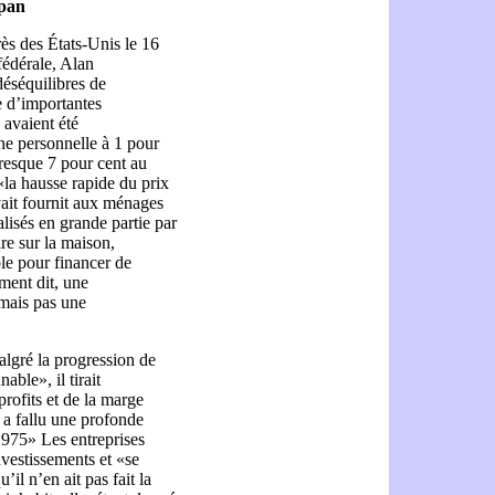
pan
ès des États-Unis le 16
fédérale, Alan
 déséquilibres de
e d’importantes
avaient été
e personnelle à 1 pour
resque 7 pour cent au
«la hausse rapide du prix
ait fournit aux ménages
alisés en grande partie par
re sur la maison,
le pour financer de
ment dit, une
 mais pas une
malgré la progression de
able», il tirait
rofits et de la marge
l a fallu une profonde
 1975» Les entreprises
nvestissements et «se
il n’en ait pas fait la