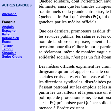
Québec solidaire, dont l’orientation env
AUTRES LANGUES
féministe, ainsi que les timides critique
traditionnels de la grande entreprise, le 
Allemand
Québec
et le Parti québécois (PQ)
, lui 
gauche» par les médias officiels.
Français
Anglais
Que ces derniers, promoteurs assidus d’u
Espagnol
Italien
les services publics, les salaires et les c
Indonésien
nom de la «libre entreprise», soient à l’
Russe
Turque
occasion pour discréditer le porte-parol
Tamoul
se réclamant, même de manière vague e
Singalais
solidarité sociale, n’est pas un fait éton
Serbo-Croate
Les médias officiels expriment les craint
dirigeante qu’un tel appel -- dans le con
sociales croissantes et d’une vaste alién
les directions syndicales, discréditées p
l’assaut patronal sur les emplois et les s
parmi les travailleurs et la jeunesse un 
politique de
protectionnisme, de nationa
sur le PQ préconisée par Québec solidai
menace à l’ordre existant.