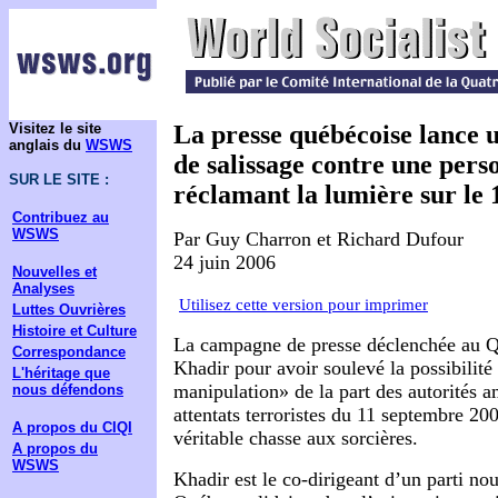
Visitez le site
La presse québécoise lance
anglais du
WSWS
de salissage contre une pers
SUR LE SITE :
réclamant la lumière sur l
Contribuez au
WSWS
Par Guy Charron et Richard Dufour
24 juin 2006
Nouvelles et
Analyses
Utilisez cette version pour imprimer
Luttes Ouvrières
Histoire et Culture
La campagne de presse déclenchée au 
Correspondance
Khadir pour avoir soulevé la possibilit
L'héritage que
manipulation» de la part des autorités a
nous défendons
attentats terroristes du 11 septembre 200
A propos du CIQI
véritable chasse aux sorcières.
A propos du
WSWS
Khadir est le co-dirigeant d’un parti n