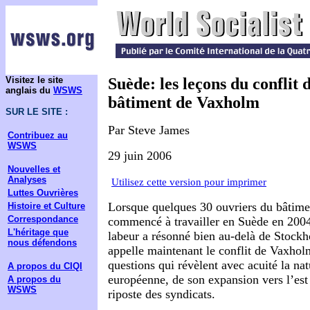
Visitez le site
Suède: les leçons du conflit 
anglais du
WSWS
bâtiment de Vaxholm
SUR LE SITE :
Par Steve James
Contribuez au
WSWS
29 juin 2006
Nouvelles et
Analyses
Utilisez cette version pour imprimer
Luttes Ouvrières
Lorsque quelques 30 ouvriers du bâtimen
Histoire et Culture
Correspondance
commencé à travailler en Suède en 2004 
L'héritage que
labeur a résonné bien au-delà de Stock
nous défendons
appelle maintenant le conflit de Vaxhol
questions qui révèlent avec acuité la na
A propos du CIQI
européenne, de son expansion vers l’est et
A propos du
WSWS
riposte des syndicats.