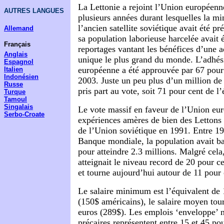
La Lettonie a rejoint l’Union européenn
AUTRES LANGUES
plusieurs années durant lesquelles la m
l’ancien satellite soviétique avait été pr
Allemand
sa population laborieuse harcelée avait
Français
reportages vantant les bénéfices d’une 
Anglais
unique le plus grand du monde. L’adhés
Espagnol
européenne a été approuvée par 67 pour 
Italien
Indonésien
2003. Juste un peu plus d’un million de
Russe
pris part au vote, soit 71 pour cent de l’
Turque
Tamoul
Singalais
Le vote massif en faveur de l’Union euro
Serbo-Croate
expériences amères de bien des Lettons
de l’Union soviétique en 1991. Entre 19
Banque mondiale, la population avait ba
pour atteindre 2.3 millions. Malgré cel
atteignait le niveau record de 20 pour c
et tourne aujourd’hui autour de 11 pour 
Le salaire minimum est l’équivalent de
(150$ américains), le salaire moyen tou
euros (289$). Les emplois ‘enveloppe’ n
précaires représentent entre 15 et 45 po