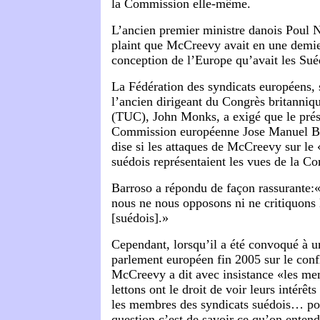
la Commission elle-même.
L’ancien premier ministre danois Poul 
plaint que McCreevy avait en une demie 
conception de l’Europe qu’avait les Sué
La Fédération des syndicats européens, 
l’ancien dirigeant du Congrès britanniq
(TUC), John Monks, a exigé que le prés
Commission européenne Jose Manuel Ba
dise si les attaques de McCreevy sur le
suédois représentaient les vues de la C
Barroso a répondu de façon rassurante
nous ne nous opposons ni ne critiquons 
[suédois].»
Cependant, lorsqu’il a été convoqué à 
parlement européen fin 2005 sur le confl
McCreevy a dit avec insistance «les me
lettons ont le droit de voir leurs intérêt
les membres des syndicats suédois… pou
question c’est de savoir ce qu’on enten