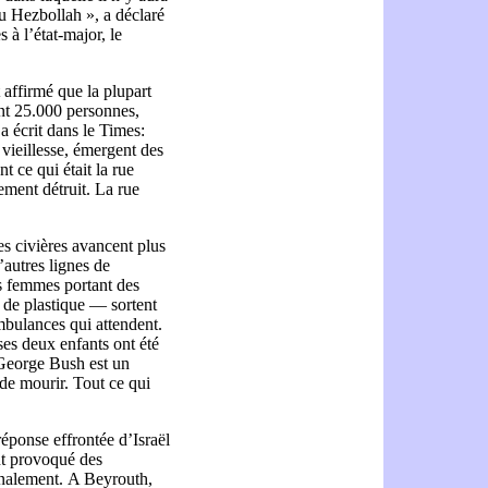
du Hezbollah », a déclaré
s à l’état-major, le
t affirmé que la plupart
ient 25.000 personnes,
a écrit dans le Times:
vieillesse, émergent des
t ce qui était la rue
tement détruit. La rue
es civières avancent plus
’autres lignes de
es femmes portant des
s de plastique — sortent
mbulances qui attendent.
ses deux enfants ont été
 “George Bush est un
 de mourir. Tout ce qui
éponse effrontée d’Israël
nt provoqué des
onalement.
A Beyrouth,