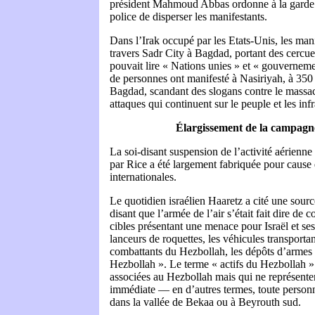
président Mahmoud Abbas ordonne à la garde pr
police de disperser les manifestants.
Dans l’Irak occupé par les Etats-Unis, les man
travers Sadr City à Bagdad, portant des cercuei
pouvait lire « Nations unies » et « gouverneme
de personnes ont manifesté à Nasiriyah, à 350
Bagdad, scandant des slogans contre le massac
attaques qui continuent sur le peuple et les inf
Élargissement de la campagne
La soi-disant suspension de l’activité aérienn
par Rice a été largement fabriquée pour cause 
internationales.
Le quotidien israélien Haaretz a cité une sou
disant que l’armée de l’air s’était fait dire de c
cibles présentant une menace pour Israël et ses
lanceurs de roquettes, les véhicules transporta
combattants du Hezbollah, les dépôts d’armes e
Hezbollah ». Le terme « actifs du Hezbollah 
associées au Hezbollah mais qui ne représent
immédiate — en d’autres termes, toute person
dans la vallée de Bekaa ou à Beyrouth sud.