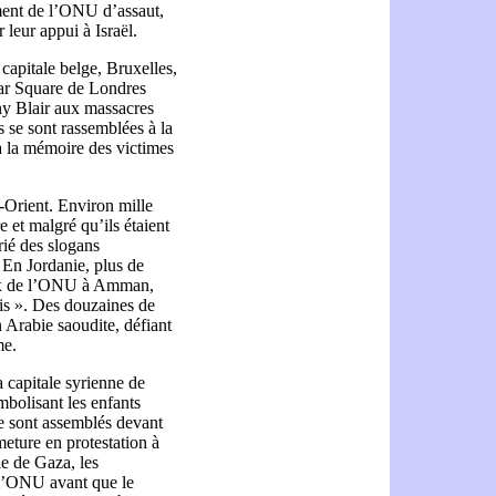
iment de l’ONU d’assaut,
leur appui à Israël.
capitale belge, Bruxelles,
lgar Square de Londres
ny Blair aux massacres
s se sont rassemblées à la
à la mémoire des victimes
n-Orient. Environ mille
 et malgré qu’ils étaient
crié des slogans
. En Jordanie, plus de
ux de l’ONU à Amman,
nis ». Des douzaines de
en Arabie saoudite, défiant
me.
 capitale syrienne de
mbolisant les enfants
e sont assemblés devant
eture en protestation à
le de Gaza, les
 l’ONU avant que le