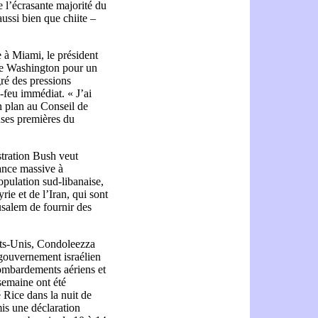
e l’écrasante majorité du
aussi bien que chiite –
e à Miami, le président
de Washington pour un
gré des pressions
-feu immédiat. « J’ai
n plan au Conseil de
uses premières du
stration Bush veut
tance massive à
opulation sud-libanaise,
ie et de l’Iran, qui sont
usalem de fournir des
tats-Unis, Condoleezza
 gouvernement israélien
ombardements aériens et
semaine ont été
 Rice dans la nuit de
is une déclaration