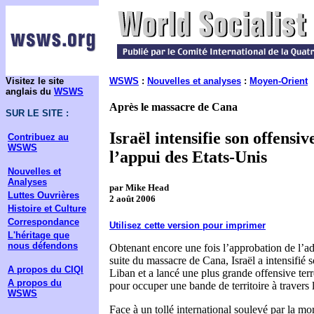
Visitez le site
WSWS
:
Nouvelles et analyses
:
Moyen-Orient
anglais du
WSWS
Après le massacre de Cana
SUR LE SITE :
Israël intensifie son offensi
Contribuez au
WSWS
l’appui des Etats-Unis
Nouvelles et
Analyses
par Mike Head
Luttes Ouvrières
2 août 2006
Histoire et Culture
Correspondance
Utilisez cette version pour imprimer
L'héritage que
nous défendons
Obtenant encore une fois l’approbation de l’ad
suite du massacre de Cana, Israël a intensifi
A propos du CIQI
Liban et a lancé une plus grande offensive terr
A propos du
pour occuper une bande de territoire à travers 
WSWS
Face à un tollé international soulevé par la m