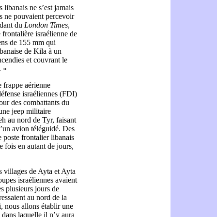
 libanais ne s’est jamais
ns ne pouvaient percevoir
ndant du
London Times
,
 frontalière israélienne de
liens de 155 mm qui
libanaise de Kila à un
ncendies et couvrant le
. »
e frappe aérienne
 défense israéliennes (FDI)
 pour des combattants du
ne jeep militaire
h au nord de Tyr, faisant
d’un avion téléguidé. Des
 poste frontalier libanais
 fois en autant de jours,
s villages de Ayta et Ayta
roupes israéliennes avaient
ès plusieurs jours de
essaient au nord de la
i, nous allons établir une
dans laquelle il n’y aura