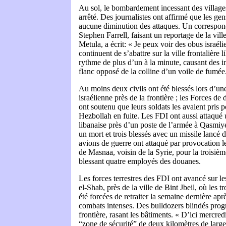
Au sol, le bombardement incessant des villages
arrêté. Des journalistes ont affirmé que les ge
aucune diminution des attaques. Un correspo
Stephen Farrell, faisant un reportage de la ville
Metula, a écrit: « Je peux voir des obus israé
continuent de s’abattre sur la ville frontalière 
rythme de plus d’un à la minute, causant des i
flanc opposé de la colline d’un voile de fumée
Au moins deux civils ont été blessés lors d’un
israélienne près de la frontière ; les Forces de
ont soutenu que leurs soldats les avaient pris
Hezbollah en fuite. Les FDI ont aussi attaqué u
libanaise près d’un poste de l’armée à Qasmiye
un mort et trois blessés avec un missile lancé 
avions de guerre ont attaqué par provocation le
de Masnaa, voisin de la Syrie, pour la troisième
blessant quatre employés des douanes.
Les forces terrestres des FDI ont avancé sur le
el-Shab, près de la ville de Bint Jbeil, où les t
été forcées de retraiter la semaine dernière apr
combats intenses. Des bulldozers blindés progr
frontière, rasant les bâtiments. « D’ici mercred
“zone de sécurité” de deux kilomètres de large 