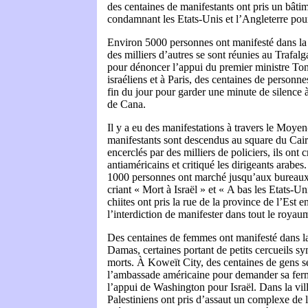
des centaines de manifestants ont pris un bât
condamnant les Etats-Unis et l’Angleterre pour 
Environ 5000 personnes ont manifesté dans la 
des milliers d’autres se sont réunies au Trafa
pour dénoncer l’appui du premier ministre To
israéliens et à Paris, des centaines de personne
fin du jour pour garder une minute de silence 
de Cana.
Il y a eu des manifestations à travers le Moye
manifestants sont descendus au square du Caire
encerclés par des milliers de policiers, ils ont 
antiaméricains et critiqué les dirigeants arabes
1000 personnes ont marché jusqu’aux burea
criant « Mort à Israël » et « A bas les Etats-U
chiites ont pris la rue de la province de l’Est 
l’interdiction de manifester dans tout le royau
Des centaines de femmes ont manifesté dans la
Damas, certaines portant de petits cercueils sy
morts. À Koweït City, des centaines de gens s
l’ambassade américaine pour demander sa ferm
l’appui de Washington pour Israël. Dans la vil
Palestiniens ont pris d’assaut un complexe de