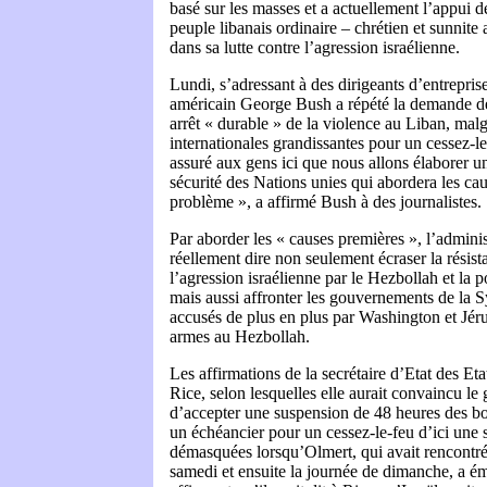
basé sur les masses et a actuellement l’appui d
peuple libanais ordinaire – chrétien et sunnite 
dans sa lutte contre l’agression israélienne.
Lundi, s’adressant à des dirigeants d’entrepris
américain George Bush a répété la demande 
arrêt « durable » de la violence au Liban, mal
internationales grandissantes pour un cessez-le
assuré aux gens ici que nous allons élaborer u
sécurité des Nations unies qui abordera les ca
problème », a affirmé Bush à des journalistes.
Par aborder les « causes premières », l’admini
réellement dire non seulement écraser la résis
l’agression israélienne par le Hezbollah et la p
mais aussi affronter les gouvernements de la Syr
accusés de plus en plus par Washington et Jér
armes au Hezbollah.
Les affirmations de la secrétaire d’Etat des E
Rice, selon lesquelles elle aurait convaincu le
d’accepter une suspension de 48 heures des b
un échéancier pour un cessez-le-feu d’ici une 
démasquées lorsqu’Olmert, qui avait rencontré
samedi et ensuite la journée de dimanche, a ém