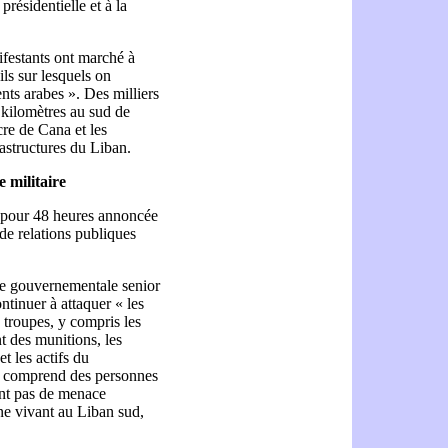
ésidentielle et à la
ifestants ont marché à
ls sur lesquels on
nts arabes ». Des milliers
 kilomètres au sud de
re de Cana et les
rastructures du Liban.
 militaire
e pour 48 heures annoncée
de relations publiques
rce gouvernementale senior
ontinuer à attaquer « les
 troupes, y compris les
nt des munitions, les
t les actifs du
» comprend des personnes
ent pas de menace
ne vivant au Liban sud,