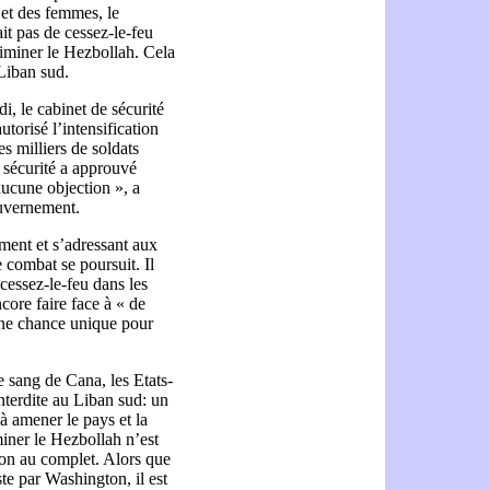
 et des femmes, le
it pas de cessez-le-feu
liminer le Hezbollah. Cela
 Liban sud.
i, le cabinet de sécurité
torisé l’intensification
es milliers de soldats
e sécurité a approuvé
aucune objection », a
ouvernement.
ement et s’adressant aux
 combat se poursuit. Il
 cessez-le-feu dans les
ncore faire face à « de
une chance unique pour
e sang de Cana, les Etats-
interdite au Liban sud: un
 à amener le pays et la
iner le Hezbollah n’est
ion au complet. Alors que
ste par Washington, il est