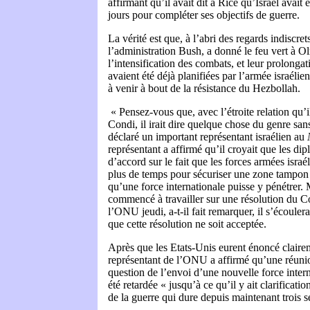
affirmant qu’il avait dit à Rice qu’Israël avait
jours pour compléter ses objectifs de guerre.
La vérité est que, à l’abri des regards indiscre
l’administration Bush, a donné le feu vert à O
l’intensification des combats, et leur prolonga
avaient été déjà planifiées par l’armée israélie
à venir à bout de la résistance du Hezbollah.
« Pensez-vous que, avec l’étroite relation qu’i
Condi, il irait dire quelque chose du genre san
déclaré un important représentant israélien au
représentant a affirmé qu’il croyait que les di
d’accord sur le fait que les forces armées isra
plus de temps pour sécuriser une zone tampon
qu’une force internationale puisse y pénétrer.
commencé à travailler sur une résolution du Co
l’ONU jeudi, a-t-il fait remarquer, il s’écoulera
que cette résolution ne soit acceptée.
Après que les Etats-Unis eurent énoncé clairem
représentant de l’ONU a affirmé qu’une réunio
question de l’envoi d’une nouvelle force inter
été retardée « jusqu’à ce qu’il y ait clarificatio
de la guerre qui dure depuis maintenant trois 