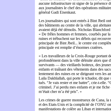
aucune infrastructure ni signe de la présence 
aux journalistes le chef des opérations militaire
général Gadi Eisenkaut.
Les journalistes qui sont entrés à Bint Jbeil on
des bâtiments au centre de la ville, qui abrita
avaient déjà été démolis. Nicholas Blanchford 
« De frêles hommes et femmes, courbés par la 
ruines et trébuchent sur les débris qui recouvren
principale de Bint Jbeil... le centre est complè
principale est remplie d’énormes cratères.
« Les travailleurs de la Croix-Rouge portant d
profondément dans la ville détruite alors que d
survivants — des vieillards boiteux, des jeun
enfants et traînant des vêtements dans des sac
lentement des ruines en se dirigeant vers les a
Laila Dakhlallah, qui porte le tchador, dit que 
tués. “Je vais rester et me battre”, crie-t-elle.
criminel. J’ai perdu mes enfants et je me fiche
m’était cher m’a été pris”. »
Les crimes de guerre monstrueux de Cana, la r
et des
Etats-Unis
et la complicité de l’ONU o
manifestations de colère au Liban et internati