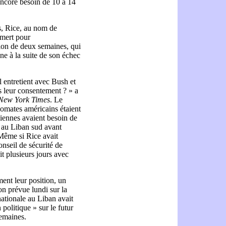
 encore besoin de 10 à 14
ts, Rice, au nom de
lmert pour
tion de deux semaines, qui
nne à la suite de son échec
l entretient avec Bush et
s leur consentement ? » a
New York Times
. Le
plomates américains étaient
éliennes avaient besoin de
 au Liban sud avant
 Même si Rice avait
nseil de sécurité de
it plusieurs jours avec
ent leur position, un
n prévue lundi sur la
nationale au Liban avait
n politique » sur le futur
semaines.