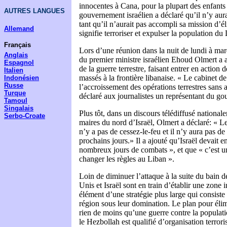
innocentes à Cana, pour la plupart des enfants
AUTRES LANGUES
gouvernement israélien a déclaré qu’il n’y aura
tant qu’il n’aurait pas accompli sa mission d’é
Allemand
signifie terroriser et expulser la population du
Français
Lors d’une réunion dans la nuit de lundi à mard
Anglais
du premier ministre israélien Ehoud Olmert a au
Espagnol
de la guerre terrestre, faisant entrer en action d
Italien
massés à la frontière libanaise. « Le cabinet d
Indonésien
Russe
l’accroissement des opérations terrestres sans 
Turque
déclaré aux journalistes un représentant du g
Tamoul
Singalais
Plus tôt, dans un discours télédiffusé national
Serbo-Croate
maires du nord d’Israël, Olmert a déclaré: « Le
n’y a pas de cessez-le-feu et il n’y aura pas de
prochains jours.» Il a ajouté qu’Israël devait e
nombreux jours de combats », et que « c’est 
changer les règles au Liban ».
Loin de diminuer l’attaque à la suite du bain d
Unis et Israël sont en train d’établir une zone 
élément d’une stratégie plus large qui consiste
région sous leur domination. Le plan pour élim
rien de moins qu’une guerre contre la populat
le Hezbollah est qualifié d’organisation terrori