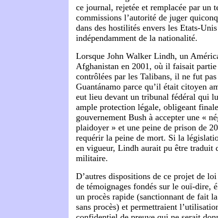
ce journal, rejetée et remplacée par un 
commissions l’autorité de juger quiconq
dans des hostilités envers les Etats-Unis
indépendamment de la nationalité.
Lorsque John Walker Lindh, un Américai
Afghanistan en 2001, où il faisait parti
contrôlées par les Talibans, il ne fut pas
Guantánamo parce qu’il était citoyen a
eut lieu devant un tribunal fédéral qui lu
ample protection légale, obligeant final
gouvernement Bush à accepter une « né
plaidoyer » et une peine de prison de 20
requérir la peine de mort. Si la législati
en vigueur, Lindh aurait pu être traduit 
militaire.
D’autres dispositions de ce projet de loi
de témoignages fondés sur le ouï-dire, él
un procès rapide (sanctionnant de fait la
sans procès) et permettraient l’utilisatio
confidentiel de preuve qui ne serait do