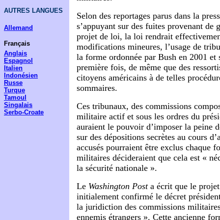
AUTRES LANGUES
Selon des reportages parus dans la press
s’appuyant sur des fuites provenant de 
Allemand
projet de loi, la loi rendrait effectiveme
Français
modifications mineures, l’usage de tribu
Anglais
la forme ordonnée par Bush en 2001 et s
Espagnol
première fois, de même que des ressortis
Italien
Indonésien
citoyens américains à de telles procédur
Russe
sommaires.
Turque
Tamoul
Singalais
Ces tribunaux, des commissions compos
Serbo-Croate
militaire actif et sous les ordres du pré
auraient le pouvoir d’imposer la peine 
sur des dépositions secrètes au cours d’
accusés pourraient être exclus chaque fo
militaires décideraient que cela est « né
la sécurité nationale ».
Le
Washington Post
a écrit que le projet
initialement confirmé le décret présiden
la juridiction des commissions militaire
ennemis étrangers ». Cette ancienne for