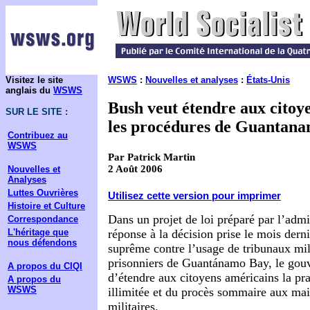
Visitez le site
WSWS
:
Nouvelles et analyses
:
États-Unis
anglais du
WSWS
Bush veut étendre aux citoy
SUR LE SITE :
les procédures de Guantan
Contribuez au
WSWS
Par Patrick Martin
2 Août 2006
Nouvelles et
Analyses
Luttes Ouvrières
Utilisez cette version pour imprimer
Histoire et Culture
Dans un projet de loi préparé par l’adm
Correspondance
L'héritage que
réponse à la décision prise le mois dern
nous défendons
suprême contre l’usage de tribunaux mili
prisonniers de Guantánamo Bay, le gou
A propos du CIQI
d’étendre aux citoyens américains la pra
A propos du
WSWS
illimitée et du procès sommaire aux ma
militaires.