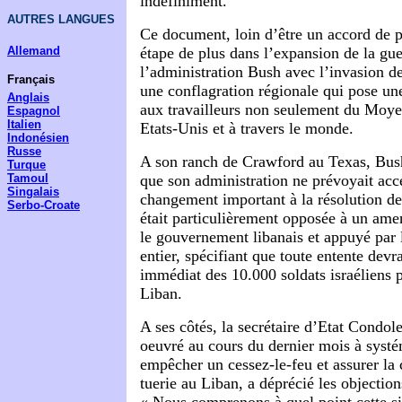
indéfiniment.
AUTRES LANGUES
Ce document, loin d’être un accord de p
Allemand
étape de plus dans l’expansion de la g
l’administration Bush avec l’invasion d
Français
une conflagration régionale qui pose 
Anglais
aux travailleurs non seulement du Moye
Espagnol
Italien
Etats-Unis et à travers le monde.
Indonésien
Russe
A son ranch de Crawford au Texas, Bush
Turque
Tamoul
que son administration ne prévoyait acc
Singalais
changement important à la résolution de
Serbo-Croate
était particulièrement opposée à un am
le gouvernement libanais et appuyé par
entier, spécifiant que toute entente devrai
immédiat des 10.000 soldats israéliens 
Liban.
A ses côtés, la secrétaire d’Etat Condol
oeuvré au cours du dernier mois à syst
empêcher un cessez-le-feu et assurer la 
tuerie au Liban, a déprécié les objectio