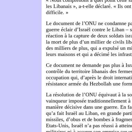
« Nous comprenons à quel point cette sit
les Libanais », a-t-elle déclaré. « Ils on
difficile. »
Le document de l’ONU ne condamne pas
guerre éclair d’Israël contre le Liban –
réaction à la capture de deux soldats is
la mort de plus d’un millier de civils lib
des milliers de plus, qui a expulsé un m
leurs maisons et qui a décimé les infras
Ce document ne demande pas plus à Isr
contrôle du territoire libanais des ferm
occupation qui, d’après le droit internati
résistance armée du Hezbollah une forme
La résolution de l’ONU équivaut à la so
vainqueur imposée traditionnellement à
manière décisive dans une guerre. En fa
qu’a fait Israël au Liban, en grande par
missiles, d’obus et de bombes à fragmen
Etats-Unis, Israël n’a pas réussi à attein
militaires ni à assurer son emprise sur 