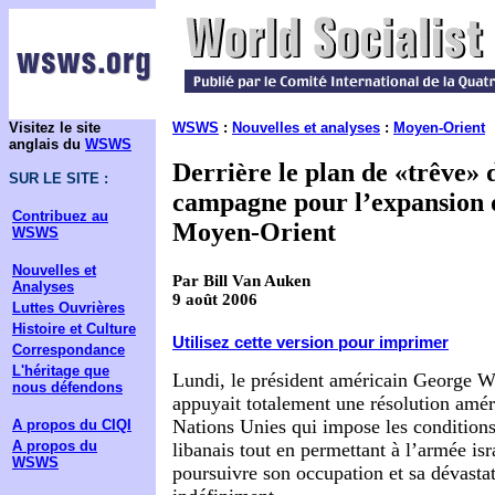
Visitez le site
WSWS
:
Nouvelles et analyses
:
Moyen-Orient
anglais du
WSWS
Derrière le plan de «trêve» 
SUR LE SITE :
campagne pour l’expansion d
Contribuez au
Moyen-Orient
WSWS
Nouvelles et
Par Bill Van Auken
Analyses
9 août 2006
Luttes Ouvrières
Histoire et Culture
Utilisez cette version pour imprimer
Correspondance
L'héritage que
Lundi, le président américain George W.
nous défendons
appuyait totalement une résolution amér
Nations Unies qui impose les conditions
A propos du CIQI
A propos du
libanais tout en permettant à l’armée is
WSWS
poursuivre son occupation et sa dévasta