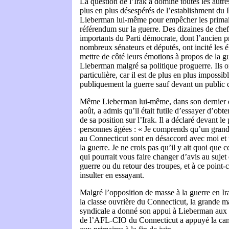
La question de l’Irak a dominé toutes les autres
plus en plus désespérés de l’establishment du 
Lieberman lui-même pour empêcher les primai
référendum sur la guerre. Des dizaines de che
importants du Parti démocrate, dont l’ancien pr
nombreux sénateurs et députés, ont incité les 
mettre de côté leurs émotions à propos de la gu
Lieberman malgré sa politique proguerre. Ils o
particulière, car il est de plus en plus impossi
publiquement la guerre sauf devant un public d
Même Lieberman lui-même, dans son dernier di
août, a admis qu’il était futile d’essayer d’obte
de sa position sur l’Irak. Il a déclaré devant l
personnes âgées : « Je comprends qu’un gran
au Connecticut sont en désaccord avec moi et 
la guerre. Je ne crois pas qu’il y ait quoi que c
qui pourrait vous faire changer d’avis au sujet 
guerre ou du retour des troupes, et à ce point-c
insulter en essayant.
Malgré l’opposition de masse à la guerre en Ir
la classe ouvrière du Connecticut, la grande ma
syndicale a donné son appui à Lieberman aux 
de l’AFL-CIO du Connecticut a appuyé la c