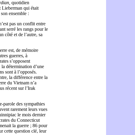
dian,
quotidien
t Lieberman qui était
s son ensemble :
’est pas un conflit entre
ant serré les rangs pour le
n côté et de l’autre, sa
uerre est, de mémoire
tres guerres, à
rates s’opposent
à la détermination d’une
ins sont à l’opposés.
e, la différence entre la
uerre du Vietnam n’a
s récent sur l’Irak
te-parole des sympathies
ouvent rarement leurs vues
innipiac le mois dernier
crates du Connecticut
enait la guerre ; 86 pour
r cette question clé, leur