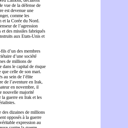
Ned Lamont, déclarent
 de vue de la défense de
rre est devenue une
ranger, comme les
an et la Corée du Nord.
nseur de l’agression
 et des missiles fabriqués
nstruits aux Etats-Unis et
t-fils d’un des membres
iétaire d’une société
ines de millions de
e dans le capital de risque
e que celle de son mari.
s au sein de l’élite
re de l’aventure en Irak,
énateur en novembre, il
ne nouvelle majorité
la guerre en Irak et les
ialistes.
 des dizaines de millions
nt opposés à la guerre
véritable expression au
ieuse contre la guerre