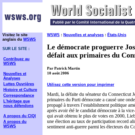
Visitez le site
WSWS
:
Nouvelles et analyses
:
États-Unis
anglais du
WSWS
Le démocrate proguerre Jo
SUR LE SITE :
défait aux primaires du Con
Contribuez au
WSWS
Par Patrick Martin
10 août 2006
Nouvelles et
Analyses
Luttes Ouvrières
Utilisez cette version pour imprimer
Histoire et Culture
Mardi, la défaite du sénateur du Connecticut 
Correspondance
primaires du Parti démocrate a causé une onde
L'héritage que
propagé à travers l’establishment politique am
nous défendons
après avoir été le candidat démocrate à la vice-
qui avait obtenu le plus de votes en 2000, Lie
A propos du CIQI
une élection au taux de participation record a
A propos du
WSWS
sentiment anti-guerre parmi les électeurs du C