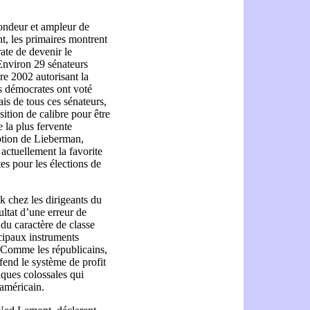
ondeur et ampleur de
, les primaires montrent
ate de devenir le
Environ 29 sénateurs
re 2002 autorisant la
rs démocrates ont voté
ais de tous ces sénateurs,
ition de calibre pour être
 la plus fervente
eption de Lieberman,
actuellement la favorite
es pour les élections de
k chez les dirigeants du
ultat d’une erreur de
 du caractère de classe
cipaux instruments
. Comme les républicains,
défend le système de profit
nques colossales qui
 américain.