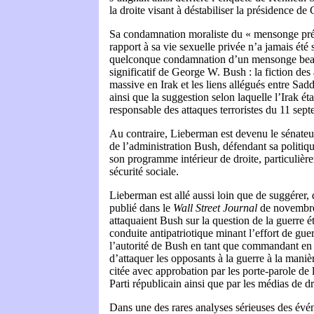
la droite visant à déstabiliser la présidence de 
Sa condamnation moraliste du « mensonge pré
rapport à sa vie sexuelle privée n’a jamais été 
quelconque condamnation d’un mensonge beau
significatif de George W. Bush : la fiction des
massive en Irak et les liens allégués entre Sa
ainsi que la suggestion selon laquelle l’Irak ét
responsable des attaques terroristes du 11 sep
Au contraire, Lieberman est devenu le sénateu
de l’administration Bush, défendant sa politiqu
son programme intérieur de droite, particulière
sécurité sociale.
Lieberman est allé aussi loin que de suggérer
publié dans le
Wall Street Journal
de novembre
attaquaient Bush sur la question de la guerre é
conduite antipatriotique minant l’effort de gue
l’autorité de Bush en tant que commandant en
d’attaquer les opposants à la guerre à la mani
citée avec approbation par les porte-parole de
Parti républicain ainsi que par les médias de 
Dans une des rares analyses sérieuses des év