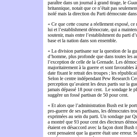
paraître dans un journal à grand tirage, le
Guar
britannique, notait que ce n’était pas seulemen
isolé mais la direction du Parti démocrate dan
« Ce que cette course a réellement exposé, ce n
lui et l’establishment démocrate, qui a mainten
soutenir, mais entre l’establishment du parti d’u
base et la nation dans son ensemble.
« La division partisane sur la question de la g
d’homme, plus profonde que dans toutes les au
l’exception de celle de la Grenade. Les démoc
majoritairement à la guerre et sont favorables 
date fixant le retrait des troupes ; les républica
Selon le centre indépendant Pew Research Centr
perception qu’avaient les deux partis sur la g
jamais dépassé 18 pour cent. Le sondage le plu
suggère un fossé partisan de 50 pour cent.
« Et alors que l’administration Bush est le por
pro-guerre de ses partisans, les démocrates tr
exprimées au sein du parti. Un sondage par Qu
a montré que 93 pour cent des électeurs démo
étaient en désaccord avec la façon dont Bush m
cent pensaient que la guerre était une erreur. Su