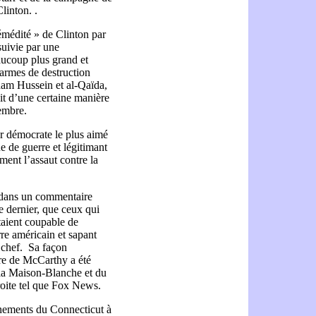
Clinton. .
médité » de Clinton par
suivie par une
coup plus grand et
 armes de destruction
ddam Hussein et al-Qaïda,
ait d’une certaine manière
tembre.
r démocrate le plus aimé
e de guerre et légitimant
ment l’assaut contre la
, dans un commentaire
 dernier, que ceux qui
taient coupable de
rre américain et sapant
 chef. Sa façon
ère de McCarthy a été
 la Maison-Blanche et du
droite tel que Fox News.
énements du Connecticut à