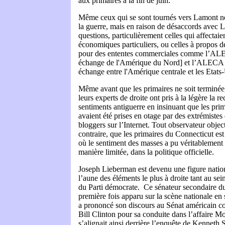
aux primaires à la fin de juin.
Même ceux qui se sont tournés vers Lamont ne 
la guerre, mais en raison de désaccords avec 
questions, particulièrement celles qui affectaien
économiques particuliers, ou celles à propos 
pour des ententes commerciales comme l’A
échange de l'Amérique du Nord]
et l’ALEC
échange entre l'Amérique centrale et les Etats
Même avant que les primaires ne soit terminée,
leurs experts de droite ont pris à la légère la 
sentiments antiguerre en insinuant que les pri
avaient été prises en otage par des extrémistes
bloggers sur l’Internet. Tout observateur objec
contraire, que les primaires du Connecticut est
où le sentiment des masses a pu véritablement
manière limitée, dans la politique officielle.
Joseph Lieberman est devenu une figure natio
l’aune des éléments le plus à droite tant au sei
du Parti démocrate. Ce sénateur secondaire du
première fois apparu sur la scène nationale en
a prononcé son discours au Sénat américain c
Bill Clinton pour sa conduite dans l’affaire 
s’alignait ainsi derrière l’enquête de Kenneth 