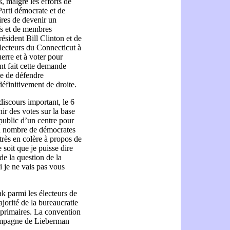
, malgré les efforts de
Parti démocrate et de
res de devenir un
fs et de membres
ésident Bill Clinton et de
électeurs du Connecticut à
erre et à voter pour
nt fait cette demande
ble de défendre
éfinitivement de droite.
scours important, le 6
nir des votes sur la base
e public d’un centre pour
d nombre de démocrates
très en colère à propos de
e soit que je puisse dire
de la question de la
i je ne vais pas vous
ak parmi les électeurs de
jorité de la bureaucratie
primaires. La convention
ampagne de Lieberman