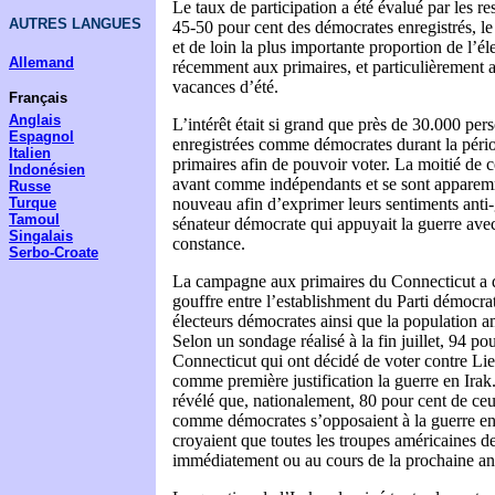
Le taux de participation a été évalué par les re
AUTRES LANGUES
45-50 pour cent des démocrates enregistrés, le
et de loin la plus importante proportion de l’éle
Allemand
récemment aux primaires, et particulièrement 
vacances d’été.
Français
Anglais
L’intérêt était si grand que près de 30.000 per
Espagnol
enregistrées comme démocrates durant la pério
Italien
primaires afin de pouvoir voter. La moitié de ce
Indonésien
avant comme indépendants et se sont apparem
Russe
Turque
nouveau afin d’exprimer leurs sentiments anti-
Tamoul
sénateur démocrate qui appuyait la guerre avec
Singalais
constance.
Serbo-Croate
La campagne aux primaires du Connecticut a 
gouffre entre l’establishment du Parti démocrat
électeurs démocrates ainsi que la population a
Selon un sondage réalisé à la fin juillet, 94 p
Connecticut qui ont décidé de voter contre L
comme première justification la guerre en Ir
révélé que, nationalement, 80 pour cent de ceux
comme démocrates s’opposaient à la guerre en 
croyaient que toutes les troupes américaines dev
immédiatement ou au cours de la prochaine an