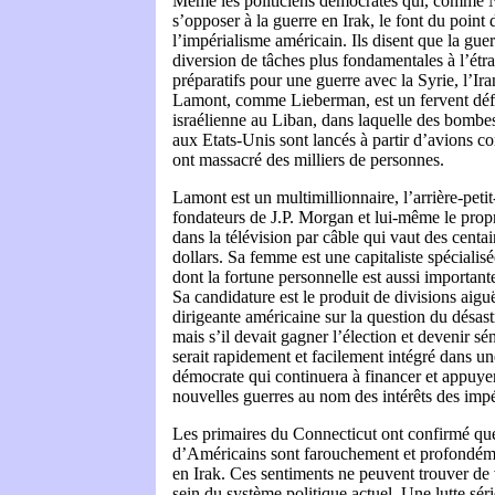
Même les politiciens démocrates qui, comme 
s’opposer à la guerre en Irak, le font du point
l’impérialisme américain. Ils disent que la gue
diversion de tâches plus fondamentales à l’ét
préparatifs pour une guerre avec la Syrie, l’Ir
Lamont, comme Lieberman, est un fervent défe
israélienne au Liban, dans laquelle des bombes
aux Etats-Unis sont lancés à partir d’avions co
ont massacré des milliers de personnes.
Lamont est un multimillionnaire, l’arrière-peti
fondateurs de J.P. Morgan et lui-même le propr
dans la télévision par câble qui vaut des centa
dollars. Sa femme est une capitaliste spécialisé
dont la fortune personnelle est aussi important
Sa candidature est le produit de divisions aiguë
dirigeante américaine sur la question du désast
mais s’il devait gagner l’élection et devenir s
serait rapidement et facilement intégré dans u
démocrate qui continuera à financer et appuyer 
nouvelles guerres au nom des intérêts des impér
Les primaires du Connecticut ont confirmé que
d’Américains sont farouchement et profondéme
en Irak. Ces sentiments ne peuvent trouver de 
sein du système politique actuel. Une lutte sér