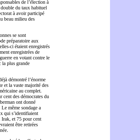
sponsables de l’élection à
 double du taux habituel
ctorat à avoir participé
au beau milieu des
sonnes se sont
de préparatoire aux
lles-ci étaient enregistrés
ment enregistrées de
guerre en votant contre le
 la plus grande
déjà démontré l’énorme
e et la vaste majorité des
méricaine au complet.
our cent des démocrates du
ieberman ont donné
ak. Le même sondage a
 qui s’identifiaient
Irak, et 75 pour cent
raient être retirées
née.