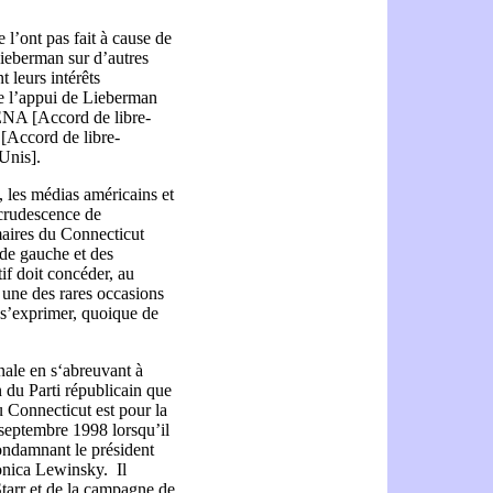
l’ont pas fait à cause de
Lieberman sur d’autres
t leurs intérêts
de l’appui de Lieberman
LENA
[Accord de libre-
A
[Accord de libre-
-Unis]
.
 les médias américains et
recrudescence de
maires du Connecticut
 de gauche et des
tif doit concéder, au
 une des rares occasions
 s’exprimer, quoique de
nale en s‘abreuvant à
n du Parti républicain que
 Connecticut est pour la
 septembre 1998 lorsqu’il
ondamnant le président
Monica Lewinsky. Il
Starr et de la campagne de