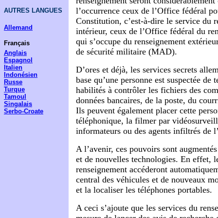
renseignement seront considérablement é
l’occurrence ceux de l’Office fédéral po
AUTRES LANGUES
Constitution, c’est-à-dire le service du
Allemand
intérieur, ceux de l’Office fédéral du 
qui s’occupe du renseignement extérieur
Français
de sécurité militaire (MAD).
Anglais
Espagnol
Italien
D’ores et déjà, les services secrets alle
Indonésien
base qu’une personne est suspectée de t
Russe
habilités à contrôler les fichiers des co
Turque
Tamoul
données bancaires, de la poste, du courr
Singalais
Ils peuvent également placer cette pers
Serbo-Croate
téléphonique, la filmer par vidéosurveil
informateurs ou des agents infiltrés de l
A l’avenir, ces pouvoirs sont augmentés 
et de nouvelles technologies. En effet, l
renseignement accéderont automatiqueme
central des véhicules et de nouveaux mo
et la localiser les téléphones portables.
A ceci s’ajoute que les services du ren