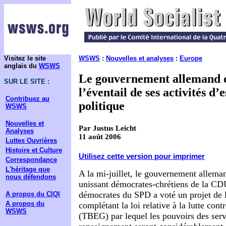
Visitez le site
WSWS
:
Nouvelles et analyses
:
Europe
anglais du
WSWS
Le gouvernement allemand d
SUR LE SITE :
l’éventail de ses activités d
Contribuez au
politique
WSWS
Nouvelles et
Par Justus Leicht
Analyses
11 août 2006
Luttes Ouvrières
Histoire et Culture
Utilisez cette version pour imprimer
Correspondance
L'héritage que
A la mi-juillet, le gouvernement allema
nous défendons
unissant démocrates-chrétiens de la C
démocrates du SPD a voté un projet de lo
A propos du CIQI
A propos du
complétant la loi relative à la lutte cont
WSWS
(TBEG) par lequel les pouvoirs des serv