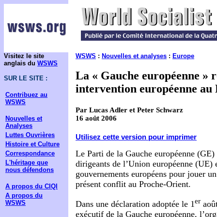
Visitez le site
WSWS
:
Nouvelles et analyses
:
Europe
anglais du
WSWS
La « Gauche européenne » 
SUR LE SITE :
intervention européenne au
Contribuez au
WSWS
Par Lucas Adler et Peter Schwarz
16 août 2006
Nouvelles et
Analyses
Luttes Ouvrières
Utilisez cette version pour imprimer
Histoire et Culture
Le Parti de la Gauche européenne (GE) 
Correspondance
L'héritage que
dirigeants de l’Union européenne (UE) 
nous défendons
gouvernements européens pour jouer un r
présent conflit au Proche-Orient.
A propos du CIQI
A propos du
er
WSWS
Dans une déclaration adoptée le 1
août
exécutif de la Gauche européenne, l’orga