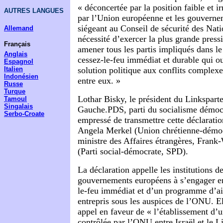
« déconcertée par la position faible et 
AUTRES LANGUES
par l’Union européenne et les gouvern
siégeant au Conseil de sécurité des Nati
Allemand
nécessité d’exercer la plus grande press
Français
amener tous les partis impliqués dans le
Anglais
cessez-le-feu immédiat et durable qui ou
Espagnol
Italien
solution politique aux conflits complexes
Indonésien
entre eux. »
Russe
Turque
Lothar Bisky, le président du Linksparte
Tamoul
Singalais
Gauche.PDS, parti du socialisme démocr
Serbo-Croate
empressé de transmettre cette déclaratio
Angela Merkel (Union chrétienne-démo
ministre des Affaires étrangères, Frank
(Parti social-démocrate, SPD).
La déclaration appelle les institutions d
gouvernements européens à s’engager en
le-feu immédiat et d’un programme d’a
entrepris sous les auspices de l’ONU. E
appel en faveur de « l’établissement d
contrôlée par l’ONU entre Israël et le L