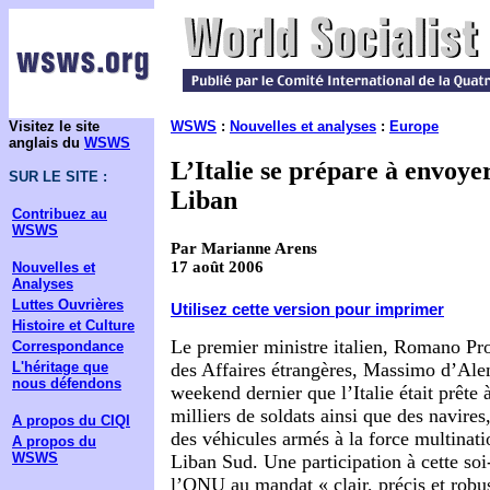
Visitez le site
WSWS
:
Nouvelles et analyses
:
Europe
anglais du
WSWS
L’Italie se prépare à envoye
SUR LE SITE :
Liban
Contribuez au
WSWS
Par Marianne Arens
17 août 2006
Nouvelles et
Analyses
Luttes Ouvrières
Utilisez cette version pour imprimer
Histoire et Culture
Le premier ministre italien, Romano Pro
Correspondance
L'héritage que
des Affaires étrangères, Massimo d’Ale
nous défendons
weekend dernier que l’Italie était prête 
milliers de soldats ainsi que des navires
A propos du CIQI
des véhicules armés à la force multinati
A propos du
WSWS
Liban Sud. Une participation à cette soi
l’ONU au mandat « clair, précis et robus