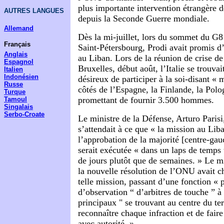
plus importante intervention étrangère d
AUTRES LANGUES
depuis la Seconde Guerre mondiale.
Allemand
Dès la mi-juillet, lors du sommet du G8 
Français
Saint-Pétersbourg, Prodi avait promis d
Anglais
au Liban. Lors de la réunion de crise d
Espagnol
Bruxelles, début août, l’Italie se trouva
Italien
Indonésien
désireux de participer à la soi-disant « 
Russe
côtés de l’Espagne, la Finlande, la Polo
Turque
promettant de fournir 3.500 hommes.
Tamoul
Singalais
Serbo-Croate
Le ministre de la Défense, Arturo Parisi
s’attendait à ce que « la mission au Lib
l’approbation de la majorité
[
centre-gau
serait exécutée « dans un laps de temps
de jours plutôt que de semaines. » Le m
la nouvelle résolution de l’ONU avait c
telle mission, passant d’une fonction «
d’observation “ d’arbitres de touche ” à 
principaux " se trouvant au centre du te
reconnaître chaque infraction et de fair
avec autorité. »