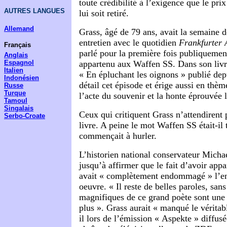
toute crédibilité à l’exigence que le prix
AUTRES LANGUES
lui soit retiré.
Allemand
Grass, âgé de 79 ans, avait la semaine 
entretien avec le quotidien
Frankfurter 
Français
parlé pour la première fois publiquement
Anglais
Espagnol
appartenu aux Waffen SS. Dans son liv
Italien
« En épluchant les oignons » publié depu
Indonésien
détail cet épisode et érige aussi en thème
Russe
Turque
l’acte du souvenir et la honte éprouvée l
Tamoul
Singalais
Ceux qui critiquent Grass n’attendirent 
Serbo-Croate
livre. A peine le mot Waffen SS était-i
commençait à hurler.
L’historien national conservateur Micha
jusqu’à affirmer que le fait d’avoir app
avait « complètement endommagé » l’e
oeuvre. « Il reste de belles paroles, san
magnifiques de ce grand poète sont une
plus ». Grass aurait « manqué le véritabl
il lors de l’émission « Aspekte » diffu