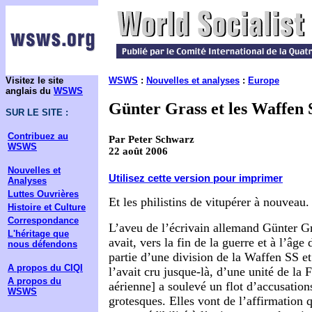
Visitez le site
WSWS
:
Nouvelles et analyses
:
Europe
anglais du
WSWS
Günter Grass et les Waffen 
SUR LE SITE :
Contribuez au
Par Peter Schwarz
WSWS
22 août 2006
Nouvelles et
Utilisez cette version pour imprimer
Analyses
Luttes Ouvrières
Et les philistins de vitupérer à nouveau.
Histoire et Culture
Correspondance
L’aveu de l’écrivain allemand Günter Gr
L'héritage que
avait, vers la fin de la guerre et à l’âge 
nous défendons
partie d’une division de la Waffen SS 
A propos du CIQI
l’avait cru jusque-là, d’une unité de la 
A propos du
aérienne] a soulevé un flot d’accusation
WSWS
grotesques. Elles vont de l’affirmation 