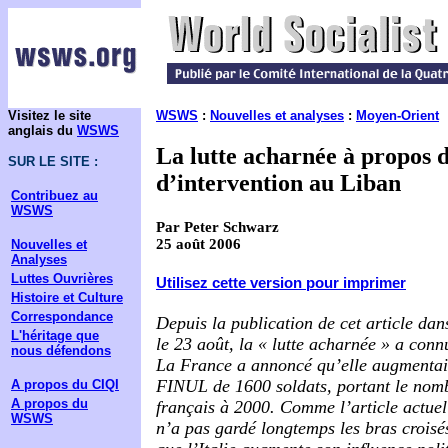
Visitez le site
WSWS
:
Nouvelles et analyses
:
Moyen-Orient
anglais du
WSWS
La lutte acharnée à propos d
SUR LE SITE :
d’intervention au Liban
Contribuez au
WSWS
Par Peter Schwarz
25 août 2006
Nouvelles et
Analyses
Luttes Ouvrières
Utilisez cette version pour imprimer
Histoire et Culture
Correspondance
Depuis la publication de cet article da
L'héritage que
le 23 août, la « lutte acharnée » a conn
nous défendons
La France a annoncé qu’elle augmentait
FINUL de 1600 soldats, portant le nombr
A propos du CIQI
A propos du
français à 2000. Comme l’article actuel
WSWS
n’a pas gardé longtemps les bras croisés