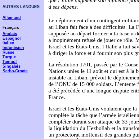
que l’Italie augmente son influence pol
à ses dépens.
AUTRES LANGUES
Allemand
Le déploiement d’un contingent militair
au Liban fait face à des difficultés. La F
Français
supposée au départ former « la base » de 
Anglais
Espagnol
a inopinément refusé de jouer ce rôle. M
Italien
Israël et les États-Unis, l’Italie a fait sa
Indonésien
à diriger la force et à fournir son plus g
Russe
Turque
Tamoul
La résolution 1701, passée par le Consei
Singalais
Nations unies le 11 août et qui est à la 
Serbo-Croate
instable au Liban, prévoit le déploiemen
de l’ONU de 15 000 soldats. L’entente fi
a été précédée d’une longue dispute entr
France.
Israël et les États-Unis voulaient que la 
complète la tâche que l’armée israélienn
compléter durant son attaque de 33 jours
la liquidation du Hezbollah et la transf
un protectorat inoffensif des grandes pu