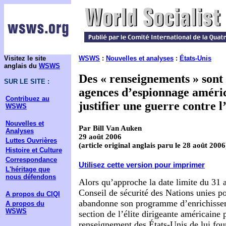
Visitez le site
WSWS
:
Nouvelles et analyses
:
États-Unis
anglais du
WSWS
Des « renseignements » sont 
SUR LE SITE :
agences d’espionnage améri
Contribuez au
justifier une guerre contre l
WSWS
Nouvelles et
Par Bill Van Auken
Analyses
29 août 2006
Luttes Ouvrières
(article original anglais paru le 28 août 2006
Histoire et Culture
Correspondance
Utilisez cette version pour imprimer
L'héritage que
nous défendons
Alors qu’approche la date limite du 31 a
Conseil de sécurité des Nations unies po
A propos du CIQI
abandonne son programme d’enrichissem
A propos du
WSWS
section de l’élite dirigeante américaine 
renseignement des États-Unis de lui fou