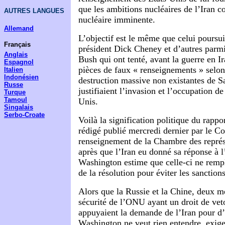
que les ambitions nucléaires de l’Iran 
AUTRES LANGUES
nucléaire imminente.
Allemand
L’objectif est le même que celui poursui
Français
président Dick Cheney et d’autres parmi
Anglais
Bush qui ont tenté, avant la guerre en Ir
Espagnol
pièces de faux « renseignements » selon
Italien
Indonésien
destruction massive non existantes de 
Russe
justifiaient l’invasion et l’occupation de 
Turque
Tamoul
Unis.
Singalais
Serbo-Croate
Voilà la signification politique du rappo
rédigé publié mercredi dernier par le C
renseignement de la Chambre des représ
après que l’Iran eu donné sa réponse à
Washington estime que celle-ci ne rempl
de la résolution pour éviter les sanctions
Alors que la Russie et la Chine, deux 
sécurité de l’ONU ayant un droit de veto
appuyaient la demande de l’Iran pour d’
Washington ne veut rien entendre, exige