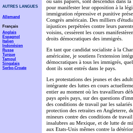
ou sans papiers, sont descendus dans la 
AUTRES LANGUES
pour manifester leur opposition à la légi
immigration répressive et punitive prés
Allemand
Congrès américain. Des milliers d'étudia
injustices perpétrées contre leurs parents
Français
voisins, cessèrent les cours manifestèren
Anglais
Espagnol
droits démocratiques des immigrés.
Italien
Indonésien
En tant que candidat socialiste à la Cha
Russe
Turque
américaine, je soutiens l'extension intég
Tamoul
démocratiques à tous les immigrés, quel
Singalais
dont ils sont entrés dans le pays.
Serbo-Croate
Les protestations des jeunes et des adult
intégrante des luttes en cours actuellem
entier au moment où les travailleurs déf
pays après pays, sur des questions d'im
des conditions de travail par les salariés
protection des retraites en Angleterre, d
mineurs contre des conditions de travail
insalubres au Mexique, et de lutte de mil
aux Etats-Unis mêmes contre la détérior