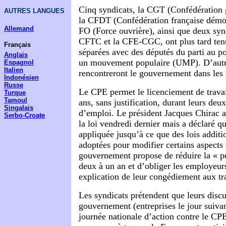
Cinq syndicats, la CGT (Confédération g
AUTRES LANGUES
la CFDT (Confédération française démoc
Allemand
FO (Force ouvrière), ainsi que deux synd
CFTC et la CFE-CGC, ont plus tard ten
Français
séparées avec des députés du parti au p
Anglais
un mouvement populaire (UMP). D’autr
Espagnol
Italien
rencontreront le gouvernement dans les 
Indonésien
Russe
Le CPE permet le licenciement de trava
Turque
Tamoul
ans, sans justification, durant leurs de
Singalais
d’emploi. Le président Jacques Chirac a 
Serbo-Croate
la loi vendredi dernier mais a déclaré qu
appliquée jusqu’à ce que des lois additi
adoptées pour modifier certains aspect
gouvernement propose de réduire la « pé
deux à un an et d’obliger les employeur
explication de leur congédiement aux tra
Les syndicats prétendent que leurs discu
gouvernement (entreprises le jour suiva
journée nationale d’action contre le CP