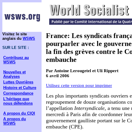
Visitez le site
France: Les syndicats frança
anglais du
WSWS
pourparler avec le gouvern
SUR LE SITE :
la fin des grèves contre le 
Contribuez au
embauche
WSWS
Par Antoine Lerougetel et Uli Rippert
Nouvelles et
6 avril 2006
Analyses
Luttes Ouvrières
Utilisez cette version pour imprimer
Histoire et Culture
Correspondance
Les plus importants syndicats ouvriers e
L'héritage que
regroupement de douze organisations c
nous défendons
l’appellation
Intersyndicale
, a tenu une
A propos du CIQI
mercredi à Paris afin de coordonner leur
A propos du
gouvernement gaulliste portant sur le C
WSWS
embauche (CPE).