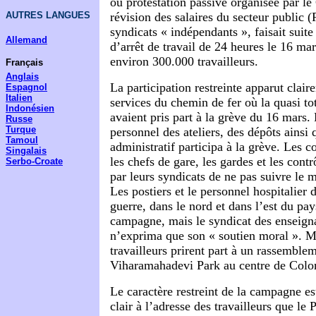
ou protestation passive organisée par l
AUTRES LANGUES
révision des salaires du secteur publi
syndicats « indépendants », faisait suit
Allemand
d’arrêt de travail de 24 heures le 16 mar
environ 300.000 travailleurs.
Français
Anglais
La participation restreinte apparut clair
Espagnol
Italien
services du chemin de fer où la quasi tot
Indonésien
avaient pris part à la grève du 16 mars. 
Russe
Turque
personnel des ateliers, des dépôts ainsi 
Tamoul
administratif participa à la grève. Les c
Singalais
les chefs de gare, les gardes et les contr
Serbo-Croate
par leurs syndicats de ne pas suivre le 
Les postiers et le personnel hospitalier 
guerre, dans le nord et dans l’est du pay
campagne, mais le syndicat des enseign
n’exprima que son « soutien moral ». M
travailleurs prirent part à un rassemble
Viharamahadevi Park au centre de Col
Le caractère restreint de la campagne es
clair à l’adresse des travailleurs que l