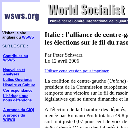
Visitez le site
Italie : l'alliance de centre
anglais du
WSWS
les élections sur le fil du ras
SUR LE SITE :
Par Peter Schwarz
Contribuez au
Le 12 avril 2006
WSWS
Nouvelles et
Utilisez cette version pour imprimer
Analyses
Luttes Ouvrières
La coalition de centre-gauche (
Unione
)
Histoire et Culture
président de la Commission européenne
Correspondance
remporté une victoire sur le fil du rasoi
L'héritage que
législatives qui se tinrent dimanche et lu
nous défendons
A l'élection de la Chambre des députés,
A propos du CIQI
menée par Romano Prodi totalisa 49,8 p
A propos du
WSWS
soit tout juste 0,07 pour cent de voix d
delle Libertà
(Maison des Libertés) dirig