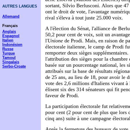
sortant, Silvio Berlusconi. Alors que 47
AUTRES LANGUES
ont le droit de vote, l'avantage numériq
Allemand
rival s'éleva à tout juste 25.000 voix.
Français
A l'élection du Sénat, l'alliance de Berl
Anglais
50,2 pour cent de voix, soit un avantage
Espagnol
l'
Unione
de Prodi. Mais, en raison de par
Italien
Indonésien
électorale italienne, le camp de Prodi f
Russe
remporter deux sièges supplémentaires.
Turque
Tamoul
l'attribution des sièges pour la chambre 
Singalais
basée sur un pourcentage national, les s
Serbo-Croate
attribués sur la base de résultats régiona
de 25 ans, au lieu de 18, pour avoir le d
vote des 2,6 millions d'Italiens vivant à 
élisent six des 314 sénateurs qui fit pen
faveur de Prodi.
La participation électorale fut relative
pour cent (2 pour cent de plus que lors d
cinq ans) suite à une campagne électoral
Après la fermeture des bureaux de vote, 