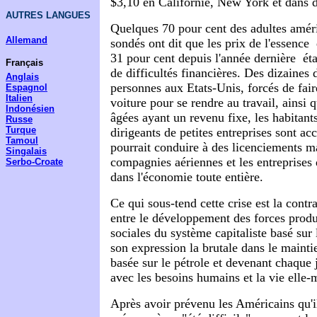
$3,10 en Californie, New York et dans d'
AUTRES LANGUES
Quelques 70 pour cent des adultes amé
Allemand
sondés ont dit que les prix de l'essence 
31 pour cent depuis l'année dernière ­ ét
Français
de difficultés financières. Des dizaines 
Anglais
personnes aux Etats-Unis, forcés de fair
Espagnol
Italien
voiture pour se rendre au travail, ainsi
Indonésien
âgées ayant un revenu fixe, les habitant
Russe
Turque
dirigeants de petites entreprises sont acc
Tamoul
pourrait conduire à des licenciements ma
Singalais
compagnies aériennes et les entreprises d
Serbo-Croate
dans l'économie toute entière.
Ce qui sous-tend cette crise est la cont
entre le développement des forces produc
sociales du système capitaliste basé sur 
son expression la brutale dans le maint
basée sur le pétrole et devenant chaque 
avec les besoins humains et la vie elle
Après avoir prévenu les Américains qu'il 