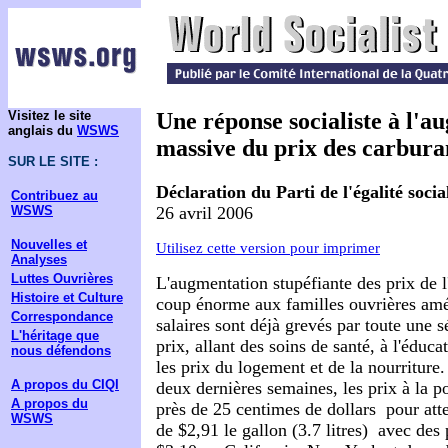
Visitez le site
Une réponse socialiste à l'a
anglais du
WSWS
massive du prix des carbura
SUR LE SITE :
Déclaration du Parti de l'égalité social
Contribuez au
26 avril 2006
WSWS
Nouvelles et
Utilisez cette version pour imprimer
Analyses
Luttes Ouvrières
L'augmentation stupéfiante des prix de l
Histoire et Culture
coup énorme aux familles ouvrières amé
Correspondance
salaires sont déjà grevés par toute une s
L'héritage que
prix, allant des soins de santé, à l'éduca
nous défendons
les prix du logement et de la nourriture.
A propos du CIQI
deux dernières semaines, les prix à la
A propos du
près de 25 centimes de dollars ­ pour at
WSWS
de $2,91 le gallon (3.7 litres) ­ avec des