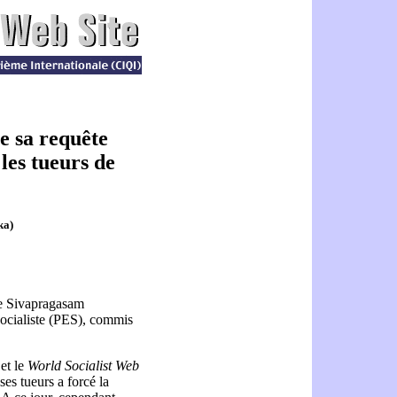
e sa requête
 les tueurs de
ka)
de Sivapragasam
socialiste (PES), commis
et le
World Socialist Web
ses tueurs a forcé la