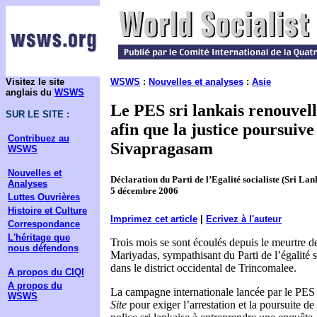
Visitez le site
WSWS
:
Nouvelles et analyses
:
Asie
anglais du
WSWS
Le PES sri lankais renouvell
SUR LE SITE :
afin que la justice poursuive
Contribuez au
Sivapragasam
WSWS
Nouvelles et
Déclaration du Parti de l’Egalité socialiste (Sri Lan
Analyses
5 décembre 2006
Luttes Ouvrières
Histoire et Culture
Imprimez cet article
|
Ecrivez à l'auteur
Correspondance
L'héritage que
Trois mois se sont écoulés depuis le meurtre 
nous défendons
Mariyadas, sympathisant du Parti de l’égalité 
dans le district occidental de Trincomalee.
A propos du CIQI
A propos du
La campagne internationale lancée par le PES 
WSWS
Site
pour exiger l’arrestation et la poursuite de 