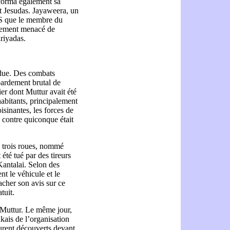
nforma également sa
t Jesudas. Jayaweera, un
PES que le membre du
lement menacé de
riyadas.
ndue. Des combats
bardement brutal de
ier dont Muttur avait été
habitants, principalement
isinantes, les forces de
s contre quiconque était
à trois roues, nommé
été tué par des tireurs
 Kantalai. Selon des
t le véhicule et le
acher son avis sur ce
tuit.
e Muttur. Le même jour,
nkais de l’organisation
urent découverts devant