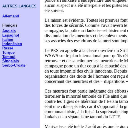
police sri lankaise à entreprendre une enquête.
aucun suspect n’a été interpellé et les pistes le
AUTRES LANGUES
été suivies.
Allemand
La raison est évidente. Toutes les preuves font
des forces de sécurité. Comme l’avait averti l
Français
campagne, la police sri lankaise est tristement 
Anglais
Espagnol
dissimulation des meurtres et des enlèvements 
Italien
ses associés des escadrons de la mort sont imp
Indonésien
Russe
Le PES en appelle à la classe ouvrière du Sri 
Turque
WSWS sur le plan international pour qu’ils réi
Tamoul
retrouver et de sanctionner les meurtriers de 
Singalais
Serbo-Croate
campagne porte un dur coup à la capacité des f
en toute impunité des civils innocents. Depuis 
organisations des droits de l’homme ont reçu d
concernant des meurtres et des « disparitions »
Ces meurtres font partie intégrante des effort
terroriser la minorité tamoule de l’île ainsi que
contre les
Tigres de libération de l’Eelam ta
était une cible spéciale, car il s’opposait à la g
communautariste, à la fois à la suprématie cingh
lankais et au séparatisme tamoul du LTTE.
Mariyadas a été tué le 7 août après que le gou