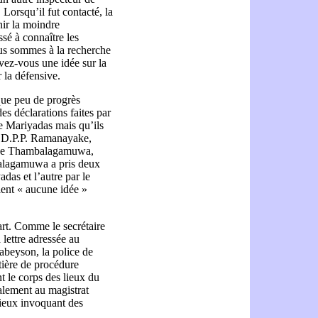
Lorsqu’il fut contacté, la
nir la moindre
essé à connaître les
ous sommes à la recherche
vez-vous une idée sur la
r la défensive.
que peu de progrès
 des déclarations faites par
 Mariyadas mais qu’ils
s. D.P.P. Ramanayake,
ce de Thambalagamuwa,
balagamuwa a pris deux
adas et l’autre par le
ient « aucune idée »
art. Comme le secrétaire
 lettre adressée au
abeyson, la police de
ière de procédure
nt le corps des lieux du
galement au magistrat
 lieux invoquant des