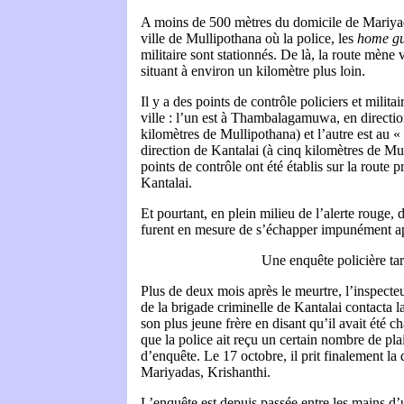
A moins de 500 mètres du domicile de Mariyadas
ville de Mullipothana où la police, les
home g
militaire sont stationnés. De là, la route mène 
situant à environ un kilomètre plus loin.
Il y a des points de contrôle policiers et milita
ville : l’un est à Thambalagamuwa, en directi
kilomètres de Mullipothana) et l’autre est au «
direction de Kantalai (à cinq kilomètres de Mu
points de contrôle ont été établis sur la route 
Kantalai.
Et pourtant, en plein milieu de l’alerte roug
furent en mesure de s’échapper impunément ap
Une enquête policière ta
Plus de deux mois après le meurtre, l’inspect
de la brigade criminelle de Kantalai contacta
son plus jeune frère en disant qu’il avait été 
que la police ait reçu un certain nombre de pl
d’enquête. Le 17 octobre, il prit finalement la
Mariyadas, Krishanthi.
L’enquête est depuis passée entre les mains d’