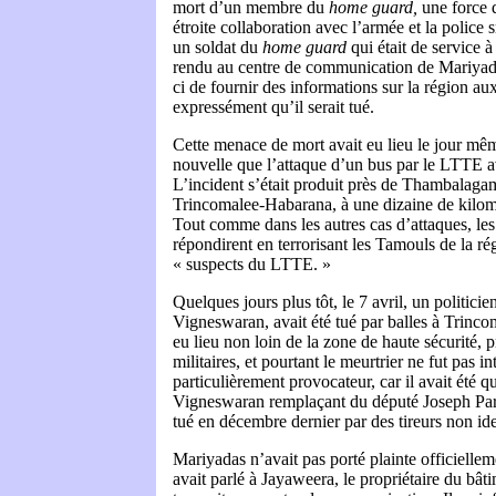
mort d’un membre du
home guard,
une force 
étroite collaboration avec l’armée et la police s
un soldat du
home guard
qui était de service à
rendu au centre de communication de Mariyadas
ci de fournir des informations sur la région au
expressément qu’il serait tué.
Cette menace de mort avait eu lieu le jour mê
nouvelle que l’attaque d’un bus par le LTTE a
L’incident s’était produit près de Thambalaga
Trincomalee-Habarana, à une dizaine de kilom
Tout comme dans les autres cas d’attaques, les
répondirent en terrorisant les Tamouls de la ré
« suspects du LTTE. »
Quelques jours plus tôt, le 7 avril, un politic
Vigneswaran, avait été tué par balles à Trinco
eu lieu non loin de la zone de haute sécurité, p
militaires, et pourtant le meurtrier ne fut pas in
particulièrement provocateur, car il avait été
Vigneswaran remplaçant du député Joseph Par
tué en décembre dernier par des tireurs non ide
Mariyadas n’avait pas porté plainte officielleme
avait parlé à Jayaweera, le propriétaire du bât