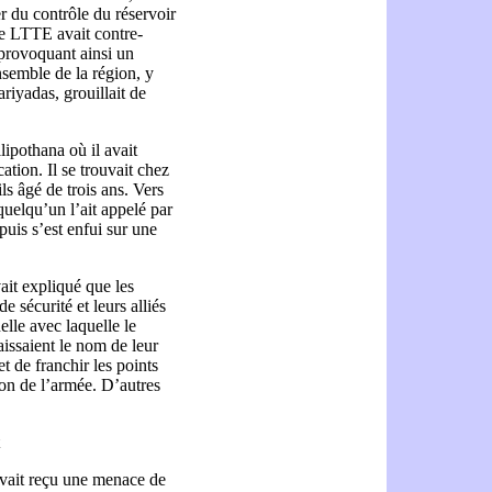
r du contrôle du réservoir
 Le LTTE avait contre-
 provoquant ainsi un
nsemble de la région, y
iyadas, grouillait de
lipothana où il avait
tion. Il se trouvait chez
ils âgé de trois ans. Vers
 quelqu’un l’ait appelé par
puis s’est enfui sur une
.
ait expliqué que les
e sécurité et leurs alliés
lle avec laquelle le
aissaient le nom de leur
et de franchir les points
ion de l’armée. D’autres
avait reçu une menace de