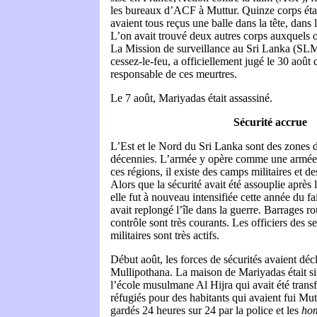
les bureaux d’ACF à Muttur. Quinze corps étai
avaient tous reçus une balle dans la tête, dans 
L’on avait trouvé deux autres corps auxquels on
La Mission de surveillance au Sri Lanka (SLM
cessez-le-feu, a officiellement jugé le 30 août 
responsable de ces meurtres.
Le 7 août, Mariyadas était assassiné.
Sécurité accrue
L’Est et le Nord du Sri Lanka sont des zones 
décennies. L’armée y opère comme une armée
ces régions, il existe des camps militaires et d
Alors que la sécurité avait été assouplie après 
elle fut à nouveau intensifiée cette année du f
avait replongé l’île dans la guerre. Barrages ro
contrôle sont très courants. Les officiers des 
militaires sont très actifs.
Début août, les forces de sécurités avaient déc
Mullipothana. La maison de Mariyadas était si
l’école musulmane Al Hijra qui avait été tran
réfugiés pour des habitants qui avaient fui Mut
gardés 24 heures sur 24 par la police et les
ho