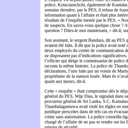
police, Kotaciarachchi, également de Kantalai. 
semaine dernière, par le PES, il refusa de four
information quant à l’affaire et était plus intér
résultats de l’enquête menée par le PES. « N
de suspects. En savez-vous quelque chose ? A
question ? Dites-le moi maintenant, » dit-il, su
Son assistant, le sergent Bandara, dit au PES 
avaient été faits. Il dit que la police avait noté
deux employés du centre de communication de
ne disposaient pas d’indications significative
l’officier qui dirige le commissariat de poli
raconta la même histoire. La police de Tham
déclarations, l’une faite par un voisin de Mariy
propriétaire de la maison louée. Mais ils n’ava
quant aux tueurs, dit-il.
Cette « enquête » était compromise dès le dép
général du PES, Wije Dias, le signalait dans sa
procureur général de Sri Lanka, S.C. Kamalas
Thambalagamuwa avait violé les règles en mat
juridique prescrites dans de tels cas en évacua
crime sans autorisation. La police conseilla é
chargé de l’affaire de ne pas se rendre sur les
raisons de sécurité.