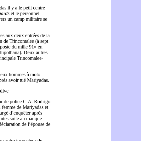
 il y a le petit centre
uards
et le personnel
vers un camp militaire se
ires aux deux entrées de la
on de Trincomalee (à sept
 poste du mille 91» en
llipothana). Deux autres
principale Trincomalee-
e, deux hommes à moto
rès avoir tué Mariyadas.
rdive
eur de police C.A. Rodrigo
 la femme de Mariyadas et
chargé d’enquêter après
aintes suite au manque
 déclaration de l’épouse de
un autre inspecteur de