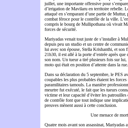
juillet, une importante offensive pour s’empare
d’irrigation de Mavilaru en territoire rebelle.
attaqué en s’emparant d’une partie de Muttur,
combat féroce pour le contrôle de la ville. L’e
compris le bourg de Mullipothana où vivait Mar
forces de sécurité.
Mariyadas venait tout juste de s’installer à Mul
depuis peu un studio et un centre de communica
lui avec son épouse, Stella Krishanthi, et son f
21h30, il est allé à la porte d’entrée après que
son nom. Un tueur a tiré plusieurs fois sur lui, 
moto qui était en position d’attente dans la rue
Dans sa déclaration du 5 septembre, le PES av
coupables les plus probables étaient les forces d
paramilitaires tamouls. La manière professionne
meurtre fut exécuté, le fait que les tueurs conn
victime et leur capacité d’éviter les patrouilles 
de contrôle font que tout indique une implicat
preuves mènent aussi à cette conclusion.
Une menace de mort
Quatre mois avant son assassinat, Mariyadas 