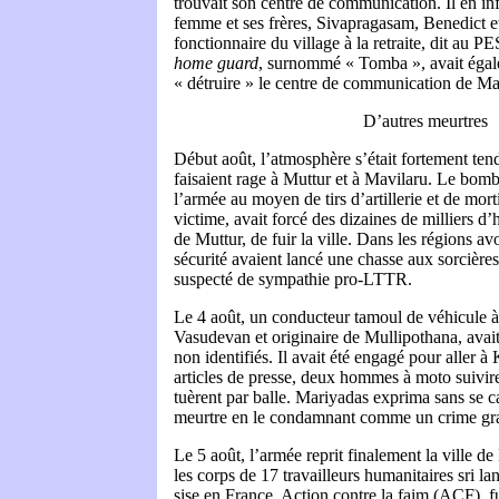
trouvait son centre de communication. Il en i
femme et ses frères, Sivapragasam, Benedict e
fonctionnaire du village à la retraite, dit au 
home guard
, surnommé « Tomba », avait éga
« détruire » le centre de communication de Ma
D’autres meurtres
Début août, l’atmosphère s’était fortement te
faisaient rage à Muttur et à Mavilaru. Le bom
l’armée au moyen de tirs d’artillerie et de mort
victime, avait forcé des dizaines de milliers d’
de Muttur, de fuir la ville. Dans les régions avo
sécurité avaient lancé une chasse aux sorcière
suspecté de sympathie pro-LTTR.
Le 4 août, un conducteur tamoul de véhicule 
Vasudevan et originaire de Mullipothana, avait 
non identifiés. Il avait été engagé pour aller à
articles de presse, deux hommes à moto suiviren
tuèrent par balle. Mariyadas exprima sans se c
meurtre en le condamnant comme un crime gra
Le 5 août, l’armée reprit finalement la ville d
les corps de 17 travailleurs humanitaires sri la
sise en France, Action contre la faim (ACF), f