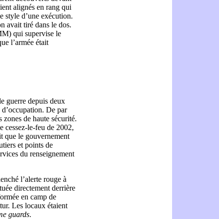
ent alignés en rang qui
le style d’une exécution.
 avait tiré dans le dos.
M) qui supervise le
que l’armée était
de guerre depuis deux
 d’occupation. De par
es zones de haute sécurité.
le cessez-le-feu de 2002,
ait que le gouvernement
utiers et points de
services du renseignement
lenché l’alerte rouge à
tuée directement derrière
sformée en camp de
tur. Les locaux étaient
me guards
.