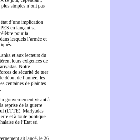
 A ce jour, cependant,
s plus simples n’ont pas
 état d’une implication
e PES en lançant sa
célèbre pour la
dans lesquels l’armée et
liqués.
Lanka et aux lecteurs du
tèrent leurs exigences de
Mariyadas. Notre
orces de sécurité de tuer
le début de l’année, les
es centaines de plaintes
.
s du gouvernement visant à
 la reprise de la guerre
moul (LTTE). Mariyadas
uerre et à toute politique
alaise de l’Etat sri
vernement ait lancé, le 26