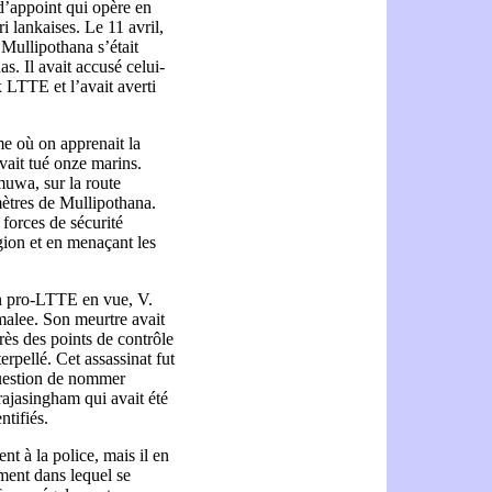
d’appoint qui opère en
ri lankaises. Le 11 avril,
 Mullipothana s’était
. Il avait accusé celui-
x LTTE et l’avait averti
me où on apprenait la
vait tué onze marins.
muwa, sur la route
ètres de Mullipothana.
 forces de sécurité
gion et en menaçant les
ien pro-LTTE en vue, V.
malee. Son meurtre avait
rès des points de contrôle
terpellé. Cet assassinat fut
 question de nommer
ajasingham qui avait été
ntifiés.
nt à la police, mais il en
iment dans lequel se