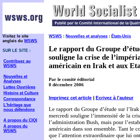
Visitez le site
WSWS
:
Nouvelles et analyses
:
États-Unis
anglais du
WSWS
Le rapport du Groupe d’étud
SUR LE SITE :
souligne la crise de l’impéri
Contribuez au
américain en Irak et aux Et
WSWS
Nouvelles et
Par le comité éditorial
Analyses
8 décembre 2006
Luttes Ouvrières
Histoire et Culture
Imprimez cet article
|
Ecrivez à l'auteur
Correspondance
L'héritage que
Le rapport du Groupe d’étude sur l’Irak
nous défendons
mercredi souligne l’immensité de la cri
A propos du CIQI
l’administration Bush, mais pour l’estab
A propos du
américain dans son ensemble. Tant le co
WSWS
que l’attention extraordinaire que lui o