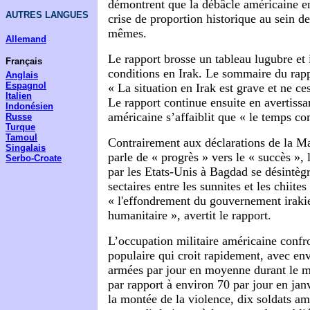
démontrent que la débâcle américaine en
AUTRES LANGUES
crise de proportion historique au sein d
mêmes.
Allemand
Le rapport brosse un tableau lugubre et
Français
conditions en Irak. Le sommaire du rapp
Anglais
Espagnol
« La situation en Irak est grave et ne ces
Italien
Le rapport continue ensuite en avertissa
Indonésien
américaine s’affaiblit que « le temps 
Russe
Turque
Tamoul
Contrairement aux déclarations de la M
Singalais
parle de « progrès » vers le « succès »,
Serbo-Croate
par les Etats-Unis à Bagdad se désintègr
sectaires entre les sunnites et les chiite
« l'effondrement du gouvernement irakie
humanitaire », avertit le rapport.
L’occupation militaire américaine confr
populaire qui croit rapidement, avec en
armées par jour en moyenne durant le m
par rapport à environ 70 par jour en jan
la montée de la violence, dix soldats am