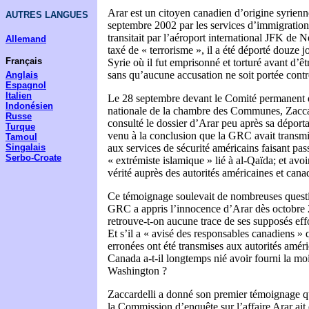
Arar est un citoyen canadien d’origine syrienn
AUTRES LANGUES
septembre 2002 par les services d’immigration 
transitait par l’aéroport international JFK de
Allemand
taxé de « terrorisme », il a été déporté douze jo
Français
Syrie où il fut emprisonné et torturé avant d’êt
sans qu’aucune accusation ne soit portée contre
Anglais
Espagnol
Italien
Le 28 septembre devant le Comité permanent de
Indonésien
nationale de la chambre des Communes, Zaccard
Russe
consulté le dossier d’Arar peu après sa déporta
Turque
venu à la conclusion que la GRC avait transmi
Tamoul
Singalais
aux services de sécurité américains faisant pa
Serbo-Croate
« extrémiste islamique » lié à al-Qaïda; et avoir 
vérité auprès des autorités américaines et cana
Ce témoignage soulevait de nombreuses questio
GRC a appris l’innocence d’Arar dès octobre
retrouve-t-on aucune trace de ses supposés effor
Et s’il a « avisé des responsables canadiens »
erronées ont été transmises aux autorités améri
Canada a-t-il longtemps nié avoir fourni la mo
Washington ?
Zaccardelli a donné son premier témoignage q
la Commission d’enquête sur l’affaire Arar ait