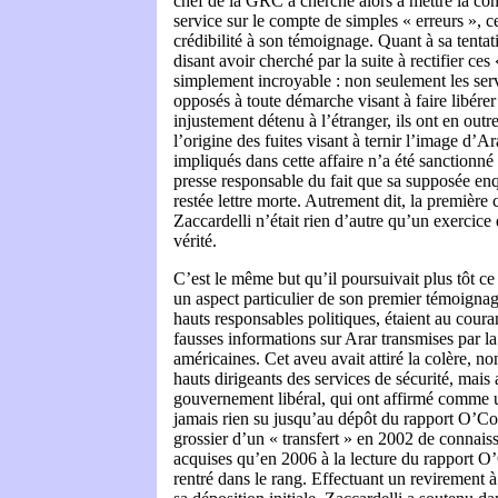
chef de la GRC a cherché alors à mettre la co
service sur le compte de simples « erreurs », ce
crédibilité à son témoignage. Quant à sa tentat
disant avoir cherché par la suite à rectifier ces «
simplement incroyable : non seulement les serv
opposés à toute démarche visant à faire libére
injustement détenu à l’étranger, ils ont en out
l’origine des fuites visant à ternir l’image d’
impliqués dans cette affaire n’a été sanctionné
presse responsable du fait que sa supposée enqu
restée lettre morte. Autrement dit, la première
Zaccardelli n’était rien d’autre qu’un exercice
vérité.
C’est le même but qu’il poursuivait plus tôt ce 
un aspect particulier de son premier témoignage
hauts responsables politiques, étaient au coura
fausses informations sur Arar transmises par 
américaines. Cet aveu avait attiré la colère, n
hauts dirigeants des services de sécurité, mai
gouvernement libéral, qui ont affirmé comme
jamais rien su jusqu’au dépôt du rapport O’Co
grossier d’un « transfert » en 2002 de connaiss
acquises qu’en 2006 à la lecture du rapport O’
rentré dans le rang. Effectuant un revirement 