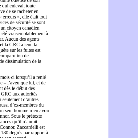
nduite odieuse de son
 qui enlevait toute
ive de se racheter en
 erreurs », elle était tout
ices de sécurité se sont
r un citoyen canadien
re été vraisemblablement à
Arar. Aucun des agents
 et la GRC a tenu la
ête sur les fuites est
 comparution de
 de dissimulation de la
mois-ci lorsqu’il a renié
 – l’aveu que lui, et de
nt dès le début des
la GRC aux autorités
on seulement d’autres
s aussi d’ex-membres du
 un seul homme n’en avoir
nnor. Sous le prétexte
ances qu’il n’aurait
Connor, Zaccardelli est
à 180 degrés par rapport à