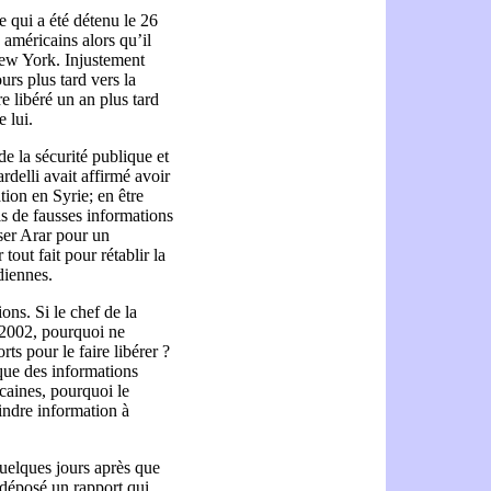
e qui a été détenu le 26
américains alors qu’il
 New York. Injustement
urs plus tard vers la
re libéré un an plus tard
 lui.
 la sécurité publique et
elli avait affirmé avoir
tion en Syrie; en être
s de fausses informations
sser Arar pour un
tout fait pour rétablir la
diennes.
ns. Si le chef de la
 2002, pourquoi ne
ts pour le faire libérer ?
 que des informations
caines, pourquoi le
indre information à
uelques jours après que
 déposé un rapport qui