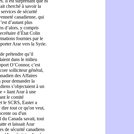
s. Il est surprenant que ni
ait cherché à savoir la
 services de sécurité
oyenneté canadienne, qui
’est d’autant plus
ns d’alors, y compris
ecrétaire d’État Colin
mations fournies par le
porter Arar vers la Syrie.
de prétendre qu’il
laient dans le milieu
apport O’Connor, c’est
core solliciteur général,
canadien des Affaires
n pour demander la
adiens s’objectaient à un
e » liant Arar à une
ant le comité
et le SCRS, Easter a
 dire tout ce qu'on veut,
ocente ou d'un
al du Canada savait, tout
te et laissait Arar
es de sécurité canadiens