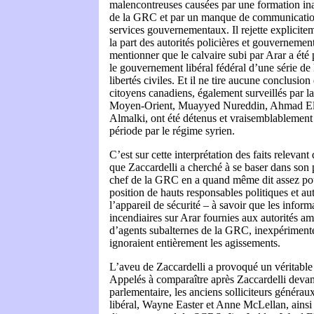
malencontreuses causées par une formation in
de la GRC et par un manque de communication 
services gouvernementaux. Il rejette explicite
la part des autorités policières et gouvernement
mentionner que le calvaire subi par Arar a été
le gouvernement libéral fédéral d’une série de l
libertés civiles. Et il ne tire aucune conclusion 
citoyens canadiens, également surveillés par l
Moyen-Orient, Muayyed Nureddin, Ahmad El 
Almalki, ont été détenus et vraisemblablement
période par le régime syrien.
C’est sur cette interprétation des faits relevan
que Zaccardelli a cherché à se baser dans son
chef de la GRC en a quand même dit assez pou
position de hauts responsables politiques et aut
l’appareil de sécurité – à savoir que les inform
incendiaires sur Arar fournies aux autorités amé
d’agents subalternes de la GRC, inexpérimenté
ignoraient entièrement les agissements.
L’aveu de Zaccardelli a provoqué un véritable
Appelés à comparaître après Zaccardelli deva
parlementaire, les anciens solliciteurs généra
libéral, Wayne Easter et Anne McLellan, ainsi 