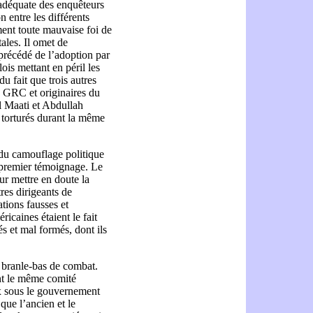
adéquate des enquêteurs
entre les différents
ment toute mauvaise foi de
ales. Il omet de
 précédé de l’adoption par
ois mettant en péril les
du fait que trois autres
a GRC et originaires du
Maati et Abdullah
 torturés durant la même
t du camouflage politique
 premier témoignage. Le
r mettre en doute la
res dirigeants de
ations fausses et
ricaines étaient le fait
s et mal formés, dont ils
 branle-bas de combat.
nt le même comité
ux sous le gouvernement
que l’ancien et le