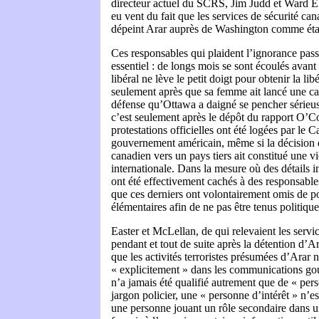
directeur actuel du SCRS, Jim Judd et Ward El
eu vent du fait que les services de sécurité ca
dépeint Arar auprès de Washington comme étant
Ces responsables qui plaident l’ignorance passe
essentiel : de longs mois se sont écoulés avan
libéral ne lève le petit doigt pour obtenir la li
seulement après que sa femme ait lancé une 
défense qu’Ottawa a daigné se pencher sérieus
c’est seulement après le dépôt du rapport O’
protestations officielles ont été logées par le
gouvernement américain, même si la décision 
canadien vers un pays tiers ait constitué une vi
internationale. Dans la mesure où des détails 
ont été effectivement cachés à des responsables
que ces derniers ont volontairement omis de p
élémentaires afin de ne pas être tenus politiq
Easter et McLellan, de qui relevaient les servi
pendant et tout de suite après la détention d’A
que les activités terroristes présumées d’Arar 
« explicitement » dans les communications go
n’a jamais été qualifié autrement que de « pers
jargon policier, une « personne d’intérêt » n’e
une personne jouant un rôle secondaire dans 