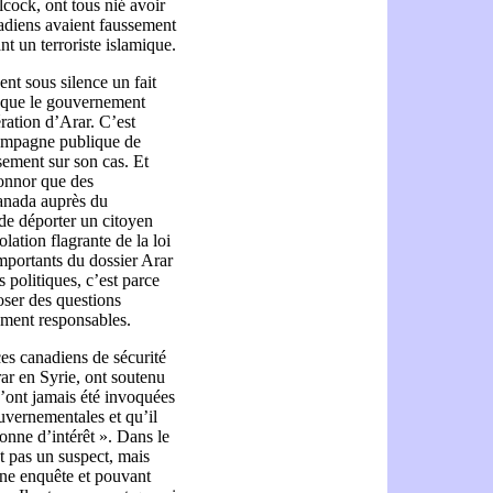
cock, ont tous nié avoir
nadiens avaient faussement
 un terroriste islamique.
nt sous silence un fait
t que le gouvernement
bération d’Arar. C’est
campagne publique de
ement sur son cas. Et
Connor que des
 Canada auprès du
de déporter un citoyen
olation flagrante de la loi
importants du dossier Arar
 politiques, c’est parce
oser des questions
uement responsables.
ces canadiens de sécurité
rar en Syrie, ont soutenu
n’ont jamais été invoquées
uvernementales et qu’il
onne d’intérêt ». Dans le
st pas un suspect, mais
une enquête et pouvant