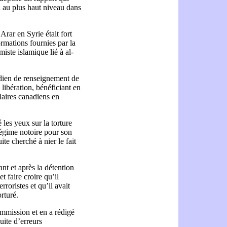
a au plus haut niveau dans
Arar en Syrie était fort
rmations fournies par la
iste islamique lié à al-
dien de renseignement de
 libération, bénéficiant en
ulaires canadiens en
 les yeux sur la torture
régime notoire pour son
ite cherché à nier le fait
ant et après la détention
t faire croire qu’il
rroristes et qu’il avait
orturé.
mmission et en a rédigé
uite d’erreurs