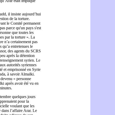
qu’Arar était impliqué
dd, il insiste aujourd’hui
tion de la torture.
vant le Comité permanent
 pas parce qu'un pays s'est
ersonne que toutes les
es par la torture ». La
ure n’a certainement pas
es qu’a entretenues le
nnor, des agents du SCRS
eu après la détention
 renseignement syrien. Le
aux autorités syriennes
pté et emprisonné en Syrie
nada, à savoir Almalki.
st devenu « personne
lki après avoir été vu en
minutes.
tembre quelques jours
pprenaient pour la
icielle voulant que les
 dans l’affaire Arar. Le