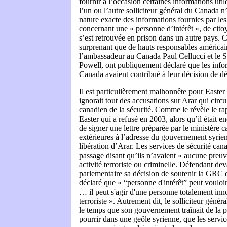
fournir à l’occasion certaines informations utile
l’un ou l’autre solliciteur général du Canada n’
nature exacte des informations fournies par les
concernant une « personne d’intérêt », de cit
s’est retrouvée en prison dans un autre pays. C
surprenant que de hauts responsables américai
l’ambassadeur au Canada Paul Cellucci et le S
Powell, ont publiquement déclaré que les infor
Canada avaient contribué à leur décision de dé
Il est particulièrement malhonnête pour Easter 
ignorait tout des accusations sur Arar qui circu
canadien de la sécurité. Comme le révèle le r
Easter qui a refusé en 2003, alors qu’il était en
de signer une lettre préparée par le ministère 
extérieures à l’adresse du gouvernement syrie
libération d’Arar. Les services de sécurité can
passage disant qu’ils n’avaient « aucune preuv
activité terroriste ou criminelle. Défendant dev
parlementaire sa décision de soutenir la GRC 
déclaré que « “personne d'intérêt” peut vouloir
… il peut s'agir d'une personne totalement inn
terroriste ». Autrement dit, le solliciteur génér
le temps que son gouvernement traînait de la pat
pourrir dans une geôle syrienne, que les servic