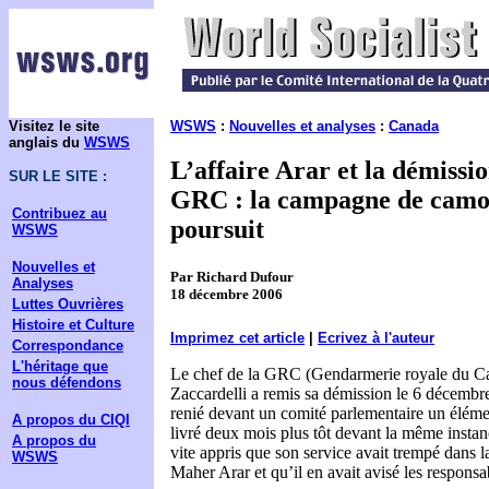
Visitez le site
WSWS
:
Nouvelles et analyses
:
Canada
anglais du
WSWS
L’affaire Arar et la démissio
SUR LE SITE :
GRC : la campagne de camo
Contribuez au
poursuit
WSWS
Nouvelles et
Par Richard Dufour
Analyses
18 décembre 2006
Luttes Ouvrières
Histoire et Culture
Imprimez cet article
|
Ecrivez à l'auteur
Correspondance
L'héritage que
Le chef de la GRC (Gendarmerie royale du C
nous défendons
Zaccardelli a remis sa démission le 6 décembre,
renié devant un comité parlementaire un élém
A propos du CIQI
livré deux mois plus tôt devant la même instanc
A propos du
vite appris que son service avait trempé dans la
WSWS
Maher Arar et qu’il en avait avisé les responsa