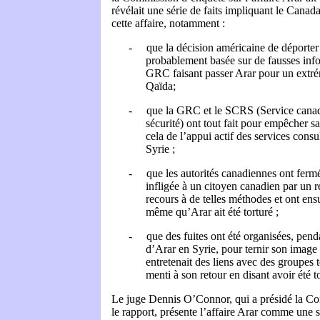
révélait une série de faits impliquant le Canad
cette affaire, notamment :
-
que la décision américaine de déporter 
probablement basée sur de fausses info
GRC faisant passer Arar pour un extrém
Qaïda;
-
que la GRC et le SCRS (Service cana
sécurité) ont tout fait pour empêcher sa
cela de l’appui actif des services cons
Syrie ;
-
que les autorités canadiennes ont fermé
infligée à un citoyen canadien par un 
recours à de telles méthodes et ont ensu
même qu’Arar ait été torturé ;
-
que des fuites ont été organisées, pend
d’Arar en Syrie, pour ternir son image e
entretenait des liens avec des groupes te
menti à son retour en disant avoir été t
Le juge Dennis O’Connor, qui a présidé la Co
le rapport, présente l’affaire Arar comme une s