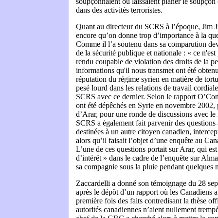
soupçonnaient ou laissaient planer le soupçon 
dans des activités terroristes.
Quant au directeur du SCRS à l’époque, Jim Ju
encore qu’on donne trop d’importance à la ques
Comme il l’a soutenu dans sa comparution de
de la sécurité publique et nationale : « ce n'est
rendu coupable de violation des droits de la p
informations qu'il nous transmet ont été obtenu
réputation du régime syrien en matière de tort
pesé lourd dans les relations de travail cordial
SCRS avec ce dernier. Selon le rapport O’Co
ont été dépêchés en Syrie en novembre 2002, p
d’Arar, pour une ronde de discussions avec le
SCRS a également fait parvenir des questions 
destinées à un autre citoyen canadien, interce
alors qu’il faisait l’objet d’une enquête au Ca
L’une de ces questions portait sur Arar, qui e
d’intérêt » dans le cadre de l’enquête sur Alma
sa compagnie sous la pluie pendant quelques 
Zaccardelli a donné son témoignage du 28 sep
après le dépôt d’un rapport où les Canadiens a
première fois des faits contredisant la thèse off
autorités canadiennes n’aient nullement trempé