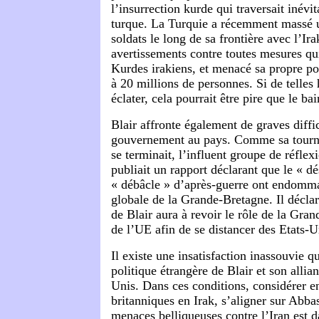
l’insurrection kurde qui traversait inévi
turque. La Turquie a récemment massé u
soldats le long de sa frontière avec l’Ira
avertissements contre toutes mesures qui
Kurdes irakiens, et menacé sa propre p
à 20 millions de personnes. Si de telles 
éclater, cela pourrait être pire que le ba
Blair affronte également de graves diffi
gouvernement au pays. Comme sa tour
se terminait, l’influent groupe de réfl
publiait un rapport déclarant que le « dés
« débâcle » d’après-guerre ont endomma
globale de la Grande-Bretagne. Il décla
de Blair aura à revoir le rôle de la Gra
de l’UE afin de se distancer des Etats-U
Il existe une insatisfaction inassouvie q
politique étrangère de Blair et son allia
Unis. Dans ces conditions, considérer e
britanniques en Irak, s’aligner sur Abbas
menaces belliqueuses contre l’Iran est 