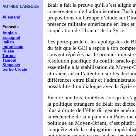
Blair a fait la preuve qu’il s’est aligné 
AUTRES LANGUES
conservateurs de l’administration Bush p
propositions du Groupe d’étude sur l’Ira
Allemand
présence militaire américaine en Irak et
Français
coopération de l’Iran et de la Syrie.
Anglais
Espagnol
Les porte-parole et les apologistes de Bl
Italien
Indonésien
du fait que le GEI a repris à son compte
Russe
souvent répétées par le premier ministre
Turque
résolution pacifique du conflit israélo-pa
Tamoul
Singalais
essentielle à la stabilisation du Moyen-Or
Serbo-Croate
attiraient aussi l’attention sur les décla
différences entre Blair et l’administrati
possibilité d’un dialogue avec la Syrie e
Encore une fois, toutefois, lorsqu’il s’a
la politique étrangère de Blair est dictée
plus à droite de l’élite dirigeante améric
la recherche de la « paix » en Palestine
politique au Moyen-Orient, c’est plutôt l
conquête et de la subjugation impérialist
qui dictent ce qui se passe dans les terri