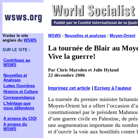
Visitez le site
WSWS
:
Nouvelles et analyses
:
Moyen-Orient
anglais du
WSWS
La tournée de Blair au Moy
SUR LE SITE :
Vive la guerre!
Contribuez au
WSWS
Par Chris Marsden et Julie Hyland
22 décembre 2006
Nouvelles et
Analyses
Luttes Ouvrières
Imprimez cet article
|
Ecrivez à l'auteur
Histoire et Culture
Correspondance
La tournée du premier ministre britanni
L'héritage que
Moyen-Orient lui a offert l’occasion d’
nous défendons
constitutionnel par le président Mahmo
d’une guerre civile en Palestine, de pré
A propos du CIQI
A propos du
une augmentation importante du nombre 
WSWS
et d’ouvrir la voie aux hostilités contre l