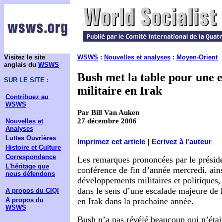
Visitez le site
WSWS
:
Nouvelles et analyses
:
Moyen-Orient
anglais du
WSWS
Bush met la table pour une 
SUR LE SITE :
militaire en Irak
Contribuez au
WSWS
Par Bill Van Auken
27 décembre 2006
Nouvelles et
Analyses
Luttes Ouvrières
Imprimez cet article
|
Ecrivez à l'auteur
Histoire et Culture
Correspondance
Les remarques prononcées par le présid
L'héritage que
conférence de fin d’année mercredi, ain
nous défendons
développements militaires et politiques
dans le sens d’une escalade majeure de 
A propos du CIQI
A propos du
en Irak dans la prochaine année.
WSWS
Bush n’a pas révélé beaucoup qui n’étai