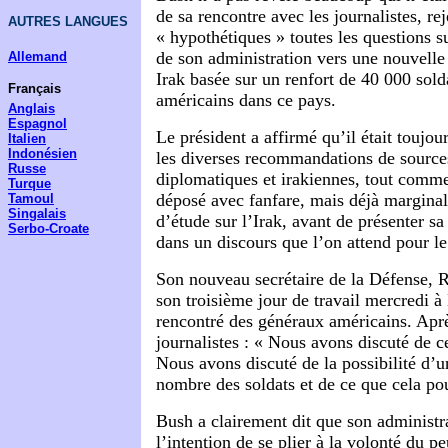
de sa rencontre avec les journalistes, r
AUTRES LANGUES
« hypothétiques » toutes les questions s
de son administration vers une nouvelle 
Allemand
Irak basée sur un renfort de 40 000 sol
Français
américains dans ce pays.
Anglais
Espagnol
Le président a affirmé qu’il était toujou
Italien
Indonésien
les diverses recommandations de sources
Russe
diplomatiques et irakiennes, tout comme
Turque
déposé avec fanfare, mais déjà margina
Tamoul
Singalais
d’étude sur l’Irak, avant de présenter sa
Serbo-Croate
dans un discours que l’on attend pour le
Son nouveau secrétaire de la Défense, R
son troisième jour de travail mercredi à
rencontré des généraux américains. Après
journalistes : « Nous avons discuté de ce
Nous avons discuté de la possibilité d’
nombre des soldats et de ce que cela pou
Bush a clairement dit que son administr
l’intention de se plier à la volonté du pe