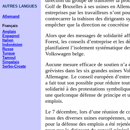
direction du groupe de transférer la pr
Golf de Bruxelles à ses usines en Allem
AUTRES LANGUES
entreprises par les travailleurs n’ont pou
Allemand
contrecarrer la trahison des dirigeants s
empêcher que la direction ne concrétise 
Français
Anglais
Alors que des messages de solidarité aff
Espagnol
Italien
Forest, les conseils d’entreprise et les 
Indonésien
planifiaient l’isolement systématique des
Russe
Volkswagen belge.
Turque
Tamoul
Singalais
Aucune mesure efficace de soutien n’a é
Serbo-Croate
grévistes dans les six grandes usines V
Allemagne. Le conseil européen d’entr
a fait tout son possible pour réduire tou
solidarité à des protestations symboliq
une quelconque défense de principe et un
emplois.
Le 7 décembre, lors d’une réunion de co
issus des diverses usines européennes, u
pour la défense des emplois a été rejetée
pour que le dirigeant du conseil général