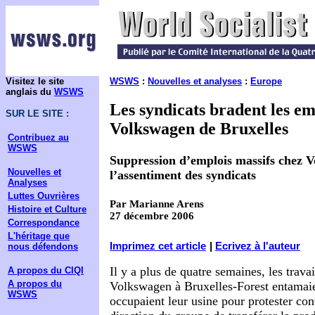
Visitez le site
WSWS
:
Nouvelles et analyses
:
Europe
anglais du
WSWS
Les syndicats bradent les em
SUR LE SITE :
Volkswagen de Bruxelles
Contribuez au
WSWS
Suppression d’emplois massifs chez 
Nouvelles et
l’assentiment des syndicats
Analyses
Luttes Ouvrières
Par Marianne Arens
Histoire et Culture
27 décembre 2006
Correspondance
L'héritage que
Imprimez cet article
|
Ecrivez à l'auteur
nous défendons
Il y a plus de quatre semaines, les travai
A propos du CIQI
A propos du
Volkswagen à Bruxelles-Forest entamaie
WSWS
occupaient leur usine pour protester cont