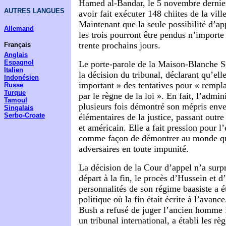
Hamed al-Bandar, le 5 novembre dernie
AUTRES LANGUES
avoir fait exécuter 148 chiites de la vil
Maintenant que la seule possibilité d’ap
Allemand
les trois pourront être pendus n’import
trente prochains jours.
Français
Anglais
Espagnol
Le porte-parole de la Maison-Blanche S
Italien
la décision du tribunal, déclarant qu’elle
Indonésien
important » des tentatives pour « rempla
Russe
Turque
par le règne de la loi ». En fait, l’admin
Tamoul
plusieurs fois démontré son mépris enve
Singalais
Serbo-Croate
élémentaires de la justice, passant outre
et américain. Elle a fait pression pour 
comme façon de démontrer au monde qu’
adversaires en toute impunité.
La décision de la Cour d’appel n’a surp
départ à la fin, le procès d’Hussein et d
personnalités de son régime baasiste a ét
politique où la fin était écrite à l’avanc
Bush a refusé de juger l’ancien homme f
un tribunal international, a établi les rè