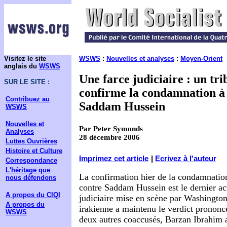
Visitez le site
WSWS
:
Nouvelles et analyses
:
Moyen-Orient
anglais du
WSWS
Une farce judiciaire : un tri
SUR LE SITE :
confirme la condamnation à
Contribuez au
Saddam Hussein
WSWS
Nouvelles et
Par Peter Symonds
Analyses
28 décembre 2006
Luttes Ouvrières
Histoire et Culture
Imprimez cet article
|
Ecrivez à l'auteur
Correspondance
L'héritage que
La confirmation hier de la condamnatio
nous défendons
contre Saddam Hussein est le dernier act
A propos du CIQI
judiciaire mise en scène par Washingto
A propos du
irakienne a maintenu le verdict prononc
WSWS
deux autres coaccusés,
Barzan Ibrahim a