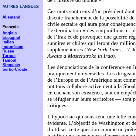
de l’histoire du monde ».
AUTRES LANGUES
Ces mots sont ceux d’un président dont 
discute franchement de la possibilité de
Allemand
civile sectaire qui aura pour conséquenc
Français
l’extermination » des cinq millions et p
Anglais
de l’Irak et de provoquer une guerre rég
Espagnol
Italien
sunnites et chiites qui feront des millio
Indonésien
supplémentaires (
New York Times
, 17 
Russe
Awaits a Masterstroke in Iraq).
Turque
Tamoul
Singalais
Les dénonciations de la conférence en Ir
Serbo-Croate
pratiquement universelles. Les dirigea
de l’Europe et de l’Amérique tant com
ont tous collaboré activement à la Shoah,
en cachant son existence, soit en empêc
se réfugier sur leurs territoires — sont 
critiques.
L’hypocrisie qui sous-tend une telle co
évidente. L’objectif de Washington et des
d’utiliser cette question comme un prét
justifier une autre guerre d’agression 