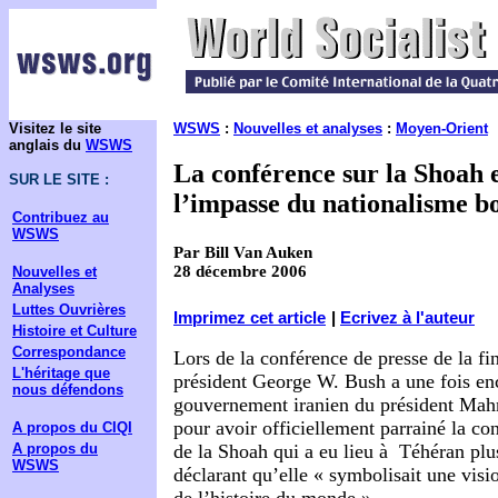
Visitez le site
WSWS
:
Nouvelles et analyses
:
Moyen-Orient
anglais du
WSWS
La conférence sur la Shoah e
SUR LE SITE :
l’impasse du nationalisme b
Contribuez au
WSWS
Par Bill Van Auken
28 décembre 2006
Nouvelles et
Analyses
Luttes Ouvrières
Imprimez cet article
|
Ecrivez à l'auteur
Histoire et Culture
Correspondance
Lors de la conférence de presse de la fin
L'héritage que
président George W. Bush a une fois e
nous défendons
gouvernement iranien du président M
pour avoir officiellement parrainé la co
A propos du CIQI
A propos du
de la Shoah qui a eu lieu à Téhéran plu
WSWS
déclarant qu’elle « symbolisait une visi