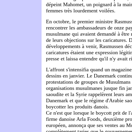
dépeint Mahomet, un poignard à la main
femmes très lourdement voilées.
En octobre, le premier ministre Rasmus
rencontrer les ambassadeurs de onze p
musulmane qui avaient demandé à être re
de leurs objections sur les caricatures. 
développements à venir, Rasmussen décl
caricatures étaient une expression légiti
presse et laissa entendre qu'il n'y avait r
L'affront s'intensifia quand un magazine
dessins en janvier. Le Danemark continu
protestations de groupes de Musulmans d
organisations musulmanes jusque fin jan
saoudite et la Syrie rappelèrent leurs a
Danemark et que le régime d'Arabie sa
boycotter les produits danois.
Ce n'est que lorsque le boycott prit de l
firme danoise Arla Foods, deuxième prod
européen, annonça que ses ventes au Mo
complètement taries que le gouverneme