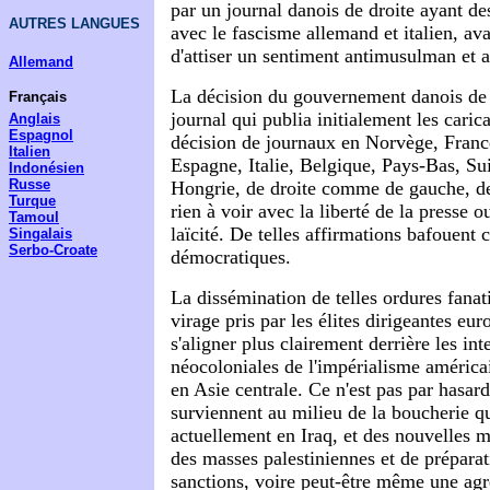
par un journal danois de droite ayant des
AUTRES LANGUES
avec le fascisme allemand et italien, av
d'attiser un sentiment antimusulman et 
Allemand
La décision du gouvernement danois de 
Français
journal qui publia initialement les carica
Anglais
Espagnol
décision de journaux en Norvège, Fran
Italien
Espagne, Italie, Belgique, Pays-Bas, Sui
Indonésien
Russe
Hongrie, de droite comme de gauche, de 
Turque
rien à voir avec la liberté de la presse o
Tamoul
laïcité. De telles affirmations bafouent 
Singalais
Serbo-Croate
démocratiques.
La dissémination de telles ordures
fanat
virage pris par les élites dirigeantes eu
s'aligner plus clairement derrière les int
néocoloniales de l'impérialisme améric
en Asie centrale. Ce n'est pas par hasar
surviennent au milieu de la boucherie q
actuellement en Iraq, et des nouvelles m
des masses palestiniennes et de prépara
sanctions, voire peut-être même une agre