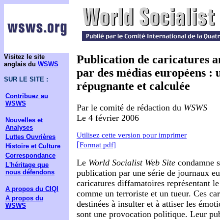
Visitez le site
Publication de caricatures 
anglais du
WSWS
par des médias européens : 
SUR LE SITE :
répugnante et calculée
Contribuez au
WSWS
Par le comité de rédaction du
WSWS
Le 4 février 2006
Nouvelles et
Analyses
Utilisez cette version pour imprimer
Luttes Ouvrières
[
Format pdf]
Histoire et Culture
Correspondance
Le
World Socialist Web Site
condamne sa
L'héritage que
publication par une série de journaux e
nous défendons
caricatures diffamatoires représentant 
A propos du CIQI
comme un terroriste et un tueur. Ces car
A propos du
destinées à insulter et à attiser les ém
WSWS
sont une provocation politique. Leur publ