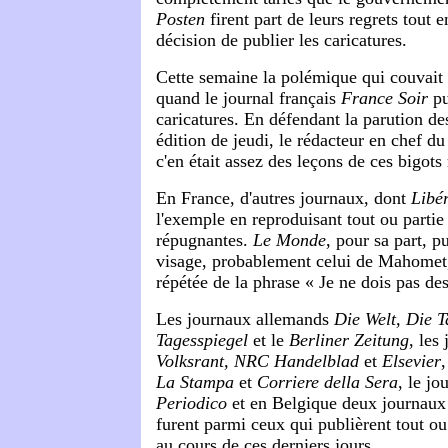
Posten
firent part de leurs regrets tout 
décision de publier les caricatures.
Cette semaine la polémique qui couvait 
quand le journal français
France Soir
pu
caricatures. En défendant la parution de
édition de jeudi, le rédacteur en chef du
c'en était assez des leçons de ces bigots
En France, d'autres journaux, dont
Libé
l'exemple en reproduisant tout ou partie
répugnantes.
Le Monde
, pour sa part, p
visage, probablement celui de Mahomet, 
répétée de la phrase « Je ne dois pas d
Les journaux allemands
Die Welt, Die T
Tagesspiegel
et le
Berliner Zeitung
, les
Volksrant, NRC Handelblad
et
Elsevier
,
La Stampa
et
Corriere della Sera
, le j
Periodico
et en Belgique deux journaux
furent parmi ceux qui publièrent tout ou
au cours de ces derniers jours.