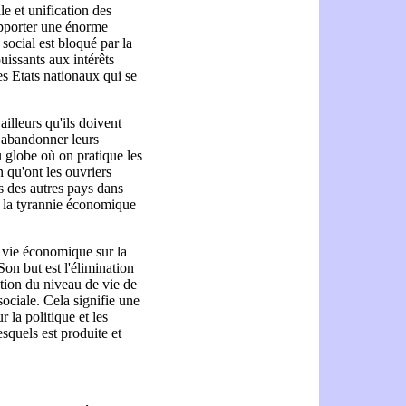
e et unification des
apporter une énorme
social est bloqué par la
issants aux intérêts
es Etats nationaux qui se
ailleurs qu'ils doivent
u abandonner leurs
u globe où on pratique les
n qu'ont les ouvriers
s des autres pays dans
e la tyrannie économique
a vie économique sur la
on but est l'élimination
ation du niveau de vie de
sociale. Cela signifie une
la politique et les
esquels est produite et