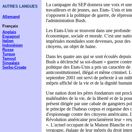
La campagne du SEP donnera une voix et une d
AUTRES LANGUES
travailleurs et de jeunes, aux Etats- Unis et in
s'opposent à la politique de guerre, de répressi
Allemand
l'administration Bush.
Français
Les Etats-Unis se trouvent dans une profonde c
Anglais
économique, sociale et morale. C'est une natio
Espagnol
impériales mondiales sont devenues, pour des 
Italien
Indonésien
citoyens, un objet de haine.
Russe
Turque
Dans les quatre ans qui se sont écoulés depuis 
Tamoul
Bush a déclenché sa soi-disant « guerre contre 
Singalais
politique des Etats-Unis a pris un caractère de
Serbo-Croate
anticonstitutionnel, illégal et même criminel.
septembre 2001 ont servi de prétexte à un mili
mépris affiché de la vie et de la dignité humain
Une nation dont les pères fondateurs ont procl
inaliénables de la vie, de la liberté et de la po
présent dirigée par une cabale de gangsters poli
le principe de l'habeas corpus et organise de
d'espionnage contre des citoyens américains. L
Révolution américaine proclamèrent leur « resp
». L'actuel occupant de la Maison Blanche et s
vergogne, étalage de leur mépris du droit inter