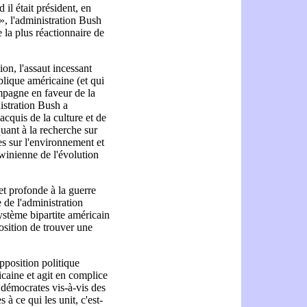
 il était président, en
», l'administration Bush
e la plus réactionnaire de
ion, l'assaut incessant
lique américaine (et qui
mpagne en faveur de la
nistration Bush a
cquis de la culture et de
quant à la recherche sur
des sur l'environnement et
winienne de l'évolution
et profonde à la guerre
re de l'administration
ystème bipartite américain
osition de trouver une
pposition politique
licaine et agit en complice
 démocrates vis-à-vis des
 à ce qui les unit, c'est-