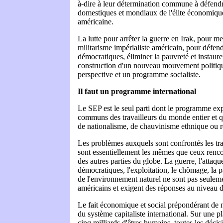
à-dire à leur détermination commune à défendre
domestiques et mondiaux de l'élite économique
américaine.
La lutte pour arrêter la guerre en Irak, pour m
militarisme impérialiste américain, pour défend
démocratiques, éliminer la pauvreté et instaurer 
construction d'un nouveau mouvement politiqu
perspective et un programme socialiste.
Il faut un programme international
Le SEP est le seul parti dont le programme exp
communs des travailleurs du monde entier et q
de nationalisme, de chauvinisme ethnique ou re
Les problèmes auxquels sont confrontés les tra
sont essentiellement les mêmes que ceux rencon
des autres parties du globe. La guerre, l'attaqu
démocratiques, l'exploitation, le chômage, la p
de l'environnement naturel ne sont pas seulem
américains et exigent des réponses au niveau d
Le fait économique et social prépondérant de n
du système capitaliste international. Sur une p
cinq milliards d'êtres humains, toutes les déci