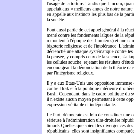
l'usage de la torture. Tandis que Lincoln, quand
appelait aux « meilleurs anges de notre nature 
en appelle aux instincts les plus bas de la parti
la société.
Font aussi partie de cet appel général à la réact
mené contre les fondements laïques de la répub
remontent à l'époque des Lumières) et une ca
bigoterie religieuse et de l'intolérance. L'admi
déclenché une attaque systématique contre les a
la pensée, y compris ceux de la science, s'atta
les cellules souche, rejetant les résultats d'étu
encourageant la dénonciation de la théorie dar
par l'intégrisme religieux.
Il y a aux Etats-Unis une opposition immense 
contre l'Irak et à la politique intérieure droitiè
Bush. Cependant, dans le cadre politique du s
il n'existe aucun moyen permettant à cette opp
expression véritable et indépendante.
Le Parti démocrate est loin de constituer une o
sérieuse à l'administration ulra-droitière répub
timoré. Quelles que soient les divergences des
républicains, elles sont insignifiantes comparées