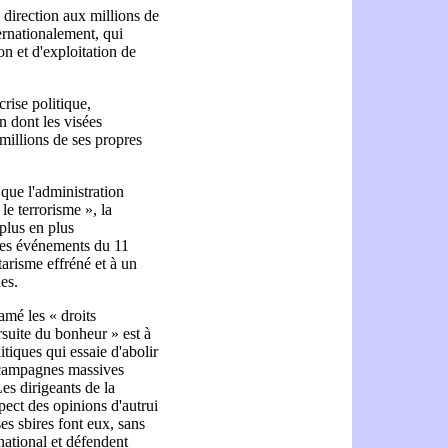
irection aux millions de
ternationalement, qui
on et d'exploitation de
rise politique,
n dont les visées
millions de ses propres
que l'administration
le terrorisme », la
 plus en plus
 Les événements du 11
tarisme effréné et à un
es.
amé les « droits
ursuite du bonheur » est à
tiques qui essaie d'abolir
s campagnes massives
es dirigeants de la
ect des opinions d'autrui
es sbires font eux, sans
national et défendent