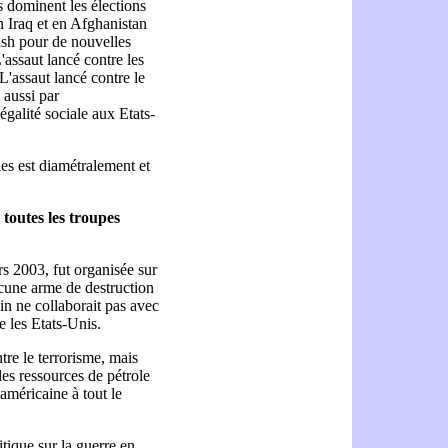
es dominent les élections
n Iraq et en Afghanistan
ush pour de nouvelles
L'assaut lancé contre les
L'assaut lancé contre le
 aussi par
négalité sociale aux Etats-
les est diamétralement et
toutes les troupes
ars 2003, fut organisée sur
ucune arme de destruction
n ne collaborait pas avec
e les Etats-Unis.
tre le terrorisme, mais
des ressources de pétrole
 américaine à tout le
tique sur la guerre en