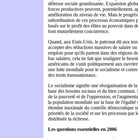
détresse sociale grandissante. Expansion global
forces productives peuvent, potentiellement, 
amélioration du niveau de vie. Mais le progrès 
subordination de ces processus économiques pu
basés sur le profit des élites au pouvoir dans d
font mutuellement concurrence.
Quand, aux Etats-Unis, le patronat dit aux trav
accepter des réductions massives de salaire o
emplois pour qu'ils partent dans des régions d
bas salaires, cela ne fait que souligner le besoi
américains de s'unir politiquement aux ouvrier
une lutte mondiale pour le socialisme et contr
des trusts transnationaux.
Le socialisme signifie une réorganisation de l
base des besoins sociaux et du bien commun. S
de la pauvreté et de l'oppression, et l'augment
la population mondiale sur la base de l'égalité 
étendue maximale du contrôle démocratique sur 
priorités de la société et sur les processus par l
distribuée la richesse.
Les questions essentielles en 2006