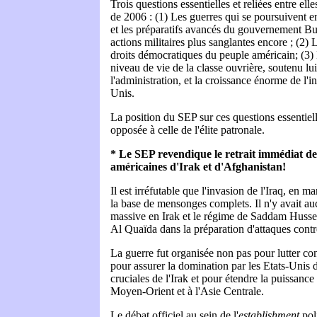
Trois questions essentielles et reliées entre ell
de 2006 : (1) Les guerres qui se poursuivent e
et les préparatifs avancés du gouvernement B
actions militaires plus sanglantes encore ; (2) 
droits démocratiques du peuple américain; (3) 
niveau de vie de la classe ouvrière, soutenu lui
l'administration, et la croissance énorme de l'i
Unis.
La position du SEP sur ces questions essentiel
opposée à celle de l'élite patronale.
* Le SEP revendique le retrait immédiat de 
américaines d'Irak et d'Afghanistan!
Il est irréfutable que l'invasion de l'Iraq, en m
la base de mensonges complets. Il n'y avait a
massive en Irak et le régime de Saddam Hussei
Al Quaïda dans la préparation d'attaques contr
La guerre fut organisée non pas pour lutter con
pour assurer la domination par les Etats-Unis 
cruciales de l'Irak et pour étendre la puissance
Moyen-Orient et à l'Asie Centrale.
Le débat officiel au sein de l'
establishment
poli