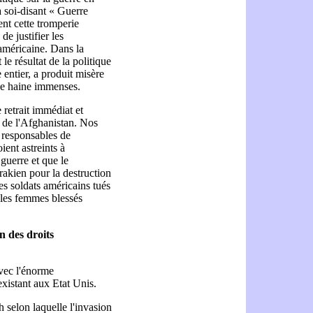
a soi-disant « Guerre
ent cette tromperie
de justifier les
 américaine. Dans la
le résultat de la politique
entier, a produit misère
une haine immenses.
retrait immédiat et
et de l'Afghanistan. Nos
 responsables de
ient astreints à
guerre et que le
akien pour la destruction
des soldats américains tués
 les femmes blessés
n des droits
avec l'énorme
 existant aux Etat Unis.
h selon laquelle l'invasion