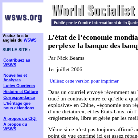
Visitez le site
L’état de l’économie mondial
anglais du
WSWS
perplexe la banque des banq
SUR LE SITE :
Par Nick Beams
Contribuez au
WSWS
1er juillet 2006
Nouvelles et
Analyses
Utilisez cette version pour imprimer
Luttes Ouvrières
Dans un courriel envoyé récemment au
Histoire et Culture
Correspondance
tracé un contraste entre ce qu’elle a qual
L'héritage que
explosive» en Chine, «économie non rég
nous défendons
d’une dictature», et les États-Unis, où 
«réglementée, libre et gérée par les mei
A propos du CIQI
A propos du
Même si ce n’est pas toujours affirmé a
WSWS
point de vue exprimé ici est assez répan