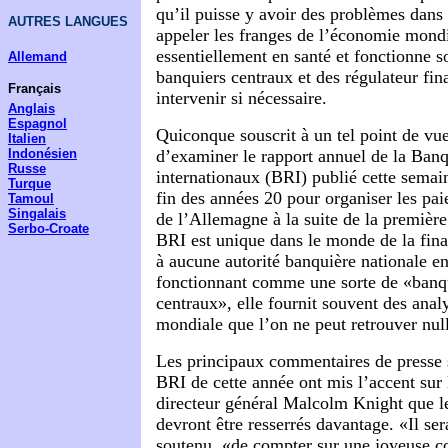
qu’il puisse y avoir des problèmes dans 
AUTRES LANGUES
appeler les franges de l’économie mondi
essentiellement en santé et fonctionne so
Allemand
banquiers centraux et des régulateur fina
Français
intervenir si nécessaire.
Anglais
Espagnol
Quiconque souscrit à un tel point de vue
Italien
Indonésien
d’examiner le rapport annuel de la Ban
Russe
internationaux (BRI) publié cette semain
Turque
fin des années 20 pour organiser les pa
Tamoul
Singalais
de l’Allemagne à la suite de la premièr
Serbo-Croate
BRI est unique dans le monde de la fina
à aucune autorité banquière nationale en 
fonctionnant comme une sorte de «banq
centraux», elle fournit souvent des ana
mondiale que l’on ne peut retrouver nulle
Les principaux commentaires de presse s
BRI de cette année ont mis l’accent sur
directeur général Malcolm Knight que le
devront être resserrés davantage. «Il ser
soutenu, «de compter sur une joyeuse c