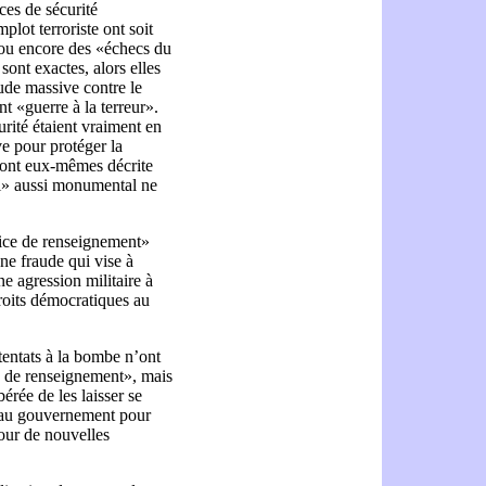
ices de sécurité
plot terroriste ont soit
 ou encore des «échecs du
sont exactes, alors elles
de massive contre le
t «guerre à la terreur».
urité étaient vraiment en
ve pour protéger la
s ont eux-mêmes décrite
i» aussi monumental ne
vice de renseignement»
ne fraude qui vise à
une agression militaire à
droits démocratiques au
ttentats à la bombe n’ont
e de renseignement», mais
érée de les laisser se
e au gouvernement pour
pour de nouvelles