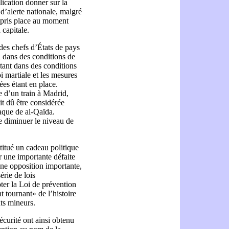
lication donner sur la
d’alerte nationale, malgré
 pris place au moment
 capitale.
des chefs d’États de pays
nu dans des conditions de
 étant dans des conditions
i martiale et les mesures
nées étant en place.
e d’un train à Madrid,
it dû être considérée
aque de al-Qaïda.
e diminuer le niveau de
titué un cadeau politique
r une importante défaite
 une opposition importante,
érie de lois
 voter la Loi de prévention
 tournant» de l’histoire
ts mineurs.
écurité ont ainsi obtenu