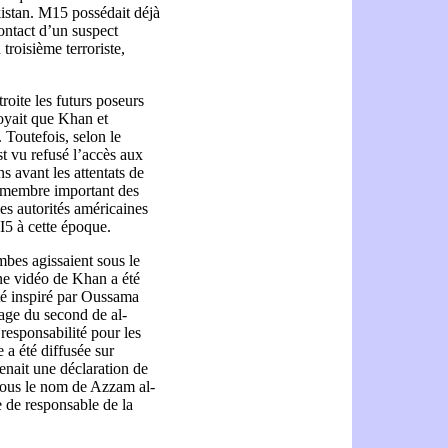
kistan. M15 possédait déjà
ontact d’un suspect
troisième terroriste,
roite les futurs poseurs
royait que Khan et
 Toutefois, selon le
t vu refusé l’accès aux
s avant les attentats de
 membre important des
es autorités américaines
I5 à cette époque.
mbes agissaient sous le
ne vidéo de Khan a été
été inspiré par Oussama
ge du second de al-
responsabilité pour les
 a été diffusée sur
enait une déclaration de
ous le nom de Azzam al-
e de responsable de la