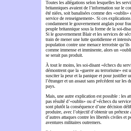
Toutes les allégations selon lesquelles les serv
britanniques avaient de l’information sur le com
été niées, soit banalisées comme des «oublis»
service de renseignement». Si ces explications 
condamnent le gouvernement anglais pour frau
peuple britannique sous la forme de la soi-disan
Si le gouvernement Blair et les services de séc
train de mener une lutte quotidienne et intensi
population contre une menace terroriste qu’il
comme immense et imminente, alors un «oubl
se serait pas produit.
À tout le moins, les soi-disant «échecs du ser
démontrent que la «guerre au terrorisme» est u
susciter la peur et la panique et pour justifier 
l’étranger et un assaut sans précédent sur les 
pays.
Mais, une autre explication est possible : les a
pas résulté d’«oublis» ou d’«échecs du servic
sont plutôt la conséquence d’une décision délib
produire, avec l’objectif d’obtenir un prétext
d’autres attaques contre les libertés civiles et 
aventures militaires outremers.