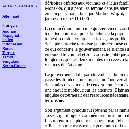
dérisoires offertes aux victimes et à leurs fam
AUTRES LANGUES
Mozakka, qui a perdu sa femme dans les attent
en compensation, alors que Martine Wright, qu
Allemand
jambes, a reçu £110.000.
Français
La commémoration par le gouvernement const
Anglais
tentative pour manipuler la peine de la populat
Espagnol
toute discussion critique sur les leçons politiqu
Italien
de la pire atrocité terroriste jamais commise en
Indonésien
Russe
ce qui concerne le gouvernement, le silence su
Turque
entourant le 7 juillet et son contexte politique
Tamoul
longtemps que les deux minutes réservées à 
Singalais
victimes de l’attaque.
Serbo-Croate
Le gouvernement du parti travailliste du premi
passé les derniers jours précédant l’anniversai
demandes des parents de ceux qui ont été tués 
une enquête publique sur les attentats. Blair ma
enquête détournerait des ressources nécessaires
terrorisme.
Son argument cynique fut soutenu par la minis
Jowell, qui dirige la commémoration au nom 
fit surprendre en plein mensonge lorsqu’elle a
officielle sur le massacre de personnes qui mani