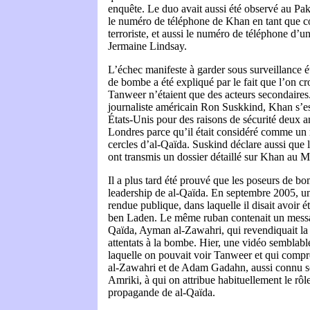
enquête. Le duo avait aussi été observé au Pa
le numéro de téléphone de Khan en tant que c
terroriste, et aussi le numéro de téléphone d’un 
Jermaine Lindsay.
L’échec manifeste à garder sous surveillance ét
de bombe a été expliqué par le fait que l’on c
Tanweer n’étaient que des acteurs secondaires.
journaliste américain Ron Suskkind, Khan s’es
États-Unis pour des raisons de sécurité deux an
Londres parce qu’il était considéré comme un
cercles d’al-Qaïda. Suskind déclare aussi que l
ont transmis un dossier détaillé sur Khan au M
Il a plus tard été prouvé que les poseurs de bo
leadership de al-Qaïda. En septembre 2005, u
rendue publique, dans laquelle il disait avoir 
ben Laden. Le même ruban contenait un messa
Qaïda, Ayman al-Zawahri, qui revendiquait la 
attentats à la bombe. Hier, une vidéo semblable
laquelle on pouvait voir Tanweer et qui compr
al-Zawahri et de Adam Gadahn, aussi connu s
Amriki, à qui on attribue habituellement le rôl
propagande de al-Qaïda.