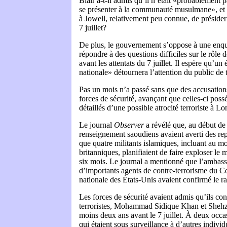
Blair a-t-il admis qu’il n’était «probablement 
se présenter à la communauté musulmane», et 
à Jowell, relativement peu connue, de présid
7 juillet?
De plus, le gouvernement s’oppose à une enquê
répondre à des questions difficiles sur le rôle d
avant les attentats du 7 juillet. Il espère qu’un
nationale» détournera l’attention du public de t
Pas un mois n’a passé sans que des accusations
forces de sécurité, avançant que celles-ci poss
détaillés d’une possible atrocité terroriste à Lo
Le journal
Observer
a révélé que, au début de 
renseignement saoudiens avaient averti des rep
que quatre militants islamiques, incluant au m
britanniques, planifiaient de faire exploser le
six mois. Le journal a mentionné que l’ambass
d’importants agents de contre-terrorisme du Co
nationale des États-Unis avaient confirmé le ra
Les forces de sécurité avaient admis qu’ils co
terroristes, Mohammad Sidique Khan et Sheh
moins deux ans avant le 7 juillet. À deux occa
qui étaient sous surveillance à d’autres individ