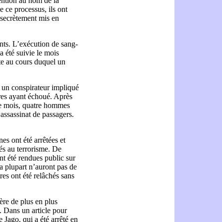
ention au nom de la
e ce processus, ils ont
t secrètement mis en
nts. L’exécution de sang-
a été suivie le mois
te au cours duquel un
un conspirateur impliqué
res ayant échoué. Après
me mois, quatre hommes
d’assassinat de passagers.
es ont été arrêtées et
iés au terrorisme. De
nt été rendues public sur
la plupart n’auront pas de
es ont été relâchés sans
ère de plus en plus
n. Dans un article pour
 Jago, qui a été arrêté en