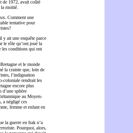
t de 1972, avait coûté
 la moitié.
cieux. Comment une
table tentative pour
ristes?
l y ait une enquête parce
r le rôle qu’ont joué la
r les conditions qui ont
-Bretagne et le monde
é la crainte que, loin de
istes, l’indignation
-coloniale rendrait les
etagne encore plus
on d’une sphère
l britannique au Moyen-
, a négligé ces
omme, femme et enfant en
e la guerre en Irak n’a
rroriste. Pourquoi, alors,