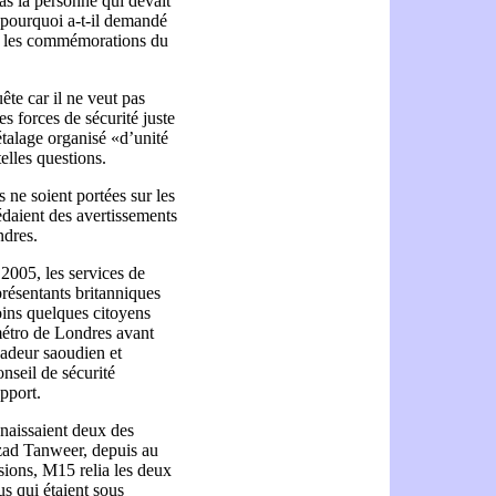
pas la personne qui devait
pourquoi a-t-il demandé
er les commémorations du
te car il ne veut pas
es forces de sécurité juste
 étalage organisé «d’unité
elles questions.
 ne soient portées sur les
édaient des avertissements
ndres.
2005, les services de
résentants britanniques
oins quelques citoyens
 métro de Londres avant
adeur saoudien et
nseil de sécurité
pport.
nnaissaient deux des
zad Tanweer, depuis au
sions, M15 relia les deux
us qui étaient sous