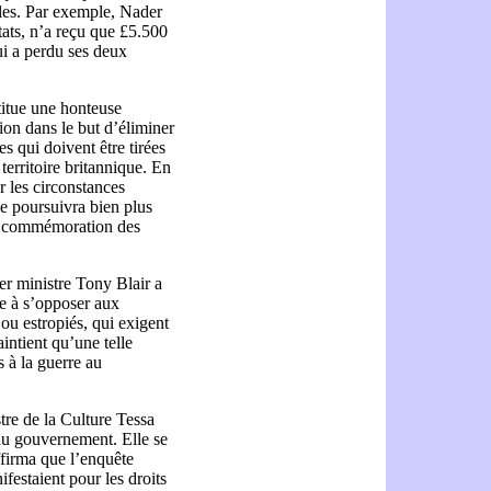
illes. Par exemple, Nader
ats, n’a reçu que £5.500
i a perdu ses deux
itue une honteuse
ion dans le but d’éliminer
es qui doivent être tirées
 territoire britannique. En
r les circonstances
 se poursuivra bien plus
la commémoration des
er ministre Tony Blair a
re à s’opposer aux
ou estropiés, qui exigent
intient qu’une telle
 à la guerre au
tre de la Culture Tessa
du gouvernement. Elle se
ffirma que l’enquête
festaient pour les droits