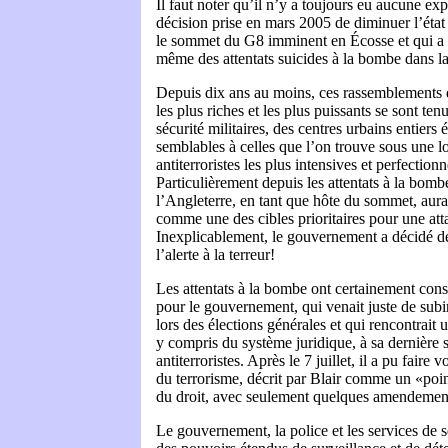
Il faut noter qu’il n’y a toujours eu aucune exp
décision prise en mars 2005 de diminuer l’état 
le sommet du G8 imminent en Écosse et qui a
même des attentats suicides à la bombe dans la
Depuis dix ans au moins, ces rassemblements 
les plus riches et les plus puissants se sont te
sécurité militaires, des centres urbains entiers
semblables à celles que l’on trouve sous une lo
antiterroristes les plus intensives et perfection
Particulièrement depuis les attentats à la bomb
l’Angleterre, en tant que hôte du sommet, aura
comme une des cibles prioritaires pour une att
Inexplicablement, le gouvernement a décidé d
l’alerte à la terreur!
Les attentats à la bombe ont certainement cons
pour le gouvernement, qui venait juste de subi
lors des élections générales et qui rencontrait
y compris du système juridique, à sa dernière s
antiterroristes. Après le 7 juillet, il a pu faire
du terrorisme, décrit par Blair comme un «point
du droit, avec seulement quelques amendemen
Le gouvernement, la police et les services de s