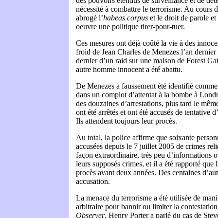
des pouvoirs étendus de surveillance et de dét
nécessité à combattre le terrorisme. Au cours d
abrogé l’
habeas corpus
et le droit de parole e
oeuvre une politique tirer-pour-tuer.
Ces mesures ont déjà coûté la vie à des innoce
froid de Jean Charles de Menezes l’an dernier 
dernier d’un raid sur une maison de Forest Ga
autre homme innocent a été abattu.
De Menezes a faussement été identifié comme 
dans un complot d’attentat à la bombe à Lond
des douzaines d’arrestations, plus tard le mê
ont été arrêtés et ont été accusés de tentative 
Ils attendent toujours leur procès.
Au total, la police affirme que soixante personn
accusées depuis le 7 juillet 2005 de crimes rel
façon extraordinaire, très peu d’informations o
leurs supposés crimes, et il a été rapporté que 
procès avant deux années. Des centaines d’autr
accusation.
La menace du terrorisme a été utilisée de mani
arbitraire pour bannir ou limiter la contestatio
Observer
, Henry Porter a parlé du cas de Steve