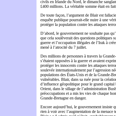
civils en Irlande du Nord, le dimanche sanglan
£400 millions. La véritable somme était en fait
De toute façon, l’argument de Blair est falla
enquête publique pourrait-elle nuire à une véri
protéger la population contre les attaques terro
D’abord, le gouvernement ne souhaite pas qu’i
que cela soulèverait des questions politiques su
guerre et l’occupation illégales de l’Irak à crée
mené à l’atrocité du 7 juillet.
Des millions de personnes à travers la Grande
s’étaient opposées à la guerre et avaient exprim
protéger les innocents contre les attaques terror
soulevée internationalement par l’agression néo
populations des États-Unis et de la Grande-Br
vulnérables. Blair, dans sa ruée pour la créati
d’influence géopolitique pour le grand capita
Orient, dans le sillage de l’administration Bush
préoccupations et a mis les vies de chaque h
Grande-Bretagne en danger.
Encore aujourd’hui, le gouvernement insiste qu
rien à voir avec l’augmentation de la menace te