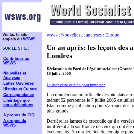
Visitez le site
wsws
:
Nouvelles et analyses
:
Europe
anglais du
WSWS
Un an après: les leçons des a
SUR LE SITE :
Londres
Contribuez au
WSWS
Déclaration du Parti de l’égalité socialiste (Grande
Nouvelles et
10 juillet 2006
Analyses
Luttes Ouvrières
Utilisez cette version pour imprimer
Histoire et Culture
La commémoration officielle des attentats terr
Correspondance
tuèrent 52 personnes le 7 juillet 2005 est util
L'héritage que
nous défendons
Blair comme justification pour s’arroger des p
plus grands.
A propos du CIQI
A propos du
Derrière les larmes de crocodile qu’il a versée
WSWS
indifférent à la souffrance de ceux qui ont été
événements. À ce sujet, rien de témoigne plus